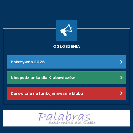
OGŁOSZENIA
Pokrzywna 2026
Niespodzianka dla Klubowiczów
Darowizna na funkcjonowanie klubu