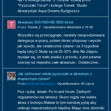
"Pyszczaki Toruń" i kolega Tomek Studio
Akwarystyki Aqua Dreams Bydgoszcz
Akwarium 300x100x65 1950 litrów
Przez
Tomek_F
·
Opublikowano
Niedziela o 15:39
Wszystko się przeciągnęło, niestety niespodziewana
delegacja w pracy, potem okres urlopowy i wyszło
jak wyszło, ale ostatecznie zalane i za 3 tygodnie
będą ryby🙂 Skały są na 25-30% dna. Na zdjęciu
wydaje się, że mało piasku z przodu, a jest pewnie
szerzej niż niejedno całe akwarium... Ostatecznie...
Jak odchować młode pyszczaki w akwarium z
drapieżnymi rybami?
Przez
Andrzej Głuszyca
·
Opublikowano
30 Lipca
Pisz i pytaj śmiało. Po to jest forum. Żadnych
regulaminów nie łamiesz. Skoro nigdy nie miales
akwa z biotopu Malawi to tym bardziej pytaj aby
uniknąć niepotrzebnych błędów. Mając inne zbiorniki