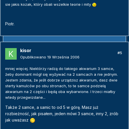
sie jakis kozak, który obali wszelkie teorie i mity
Piotr.
kisor
#5
Opublikowano
19 Września 2006
mniej więcej. Niektórzy radzą do takiego akwarium 3 samce,
żeby dominant mógł się wyżywać na 2 samcach a nie jednym.
Jestem zdania, że jeśłi dobrze urządzisz akwarium, dasz dwie
sterty kamulców po obu stronach, to te samce podzielą
akwarium na 2 części i będą oba wybarwione. I trzeci miałby
wtedy przegwizdane...
Także 2 samce, a samic to od 5 w górę. Masz już
rozbieżność, jak pisałem, jeden mówi 3 samce, inny 2, zrób
jak uważasz