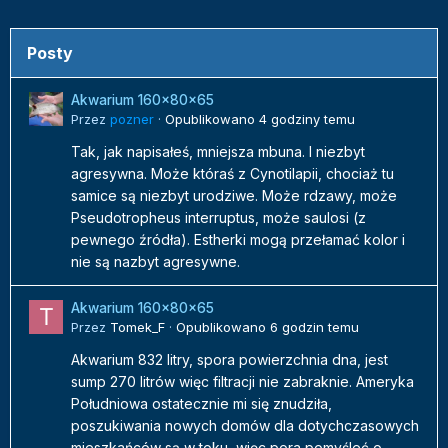
Posty
Akwarium 160x80x65
Przez
pozner
·
Opublikowano
4 godziny temu
Tak, jak napisałeś, mniejsza mbuna. I niezbyt
agresywna. Może któraś z Cynotilapii, chociaż tu
samice są niezbyt urodziwe. Może rdzawy, może
Pseudotropheus interruptus, może saulosi (z
pewnego źródła). Estherki mogą przełamać kolor i
nie są nazbyt agresywne.
Akwarium 160x80x65
Przez
Tomek_F
·
Opublikowano
6 godzin temu
Akwarium 832 litry, spora powierzchnia dna, jest
sump 270 litrów więc filtracji nie zabraknie. Ameryka
Południowa ostatecznie mi się znudziła,
poszukiwania nowych domów dla dotychczasowych
mieszkańców są w toku, więc pora pomyśleć o