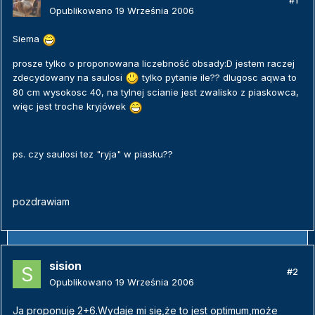
#1
Opublikowano
19 Września 2006
Siema
prosze tylko o proponowana liczebność obsady:D jestem raczej
zdecydowany na saulosi
tylko pytanie ile?? dlugosc aqwa to
80 cm wysokosc 40, na tylnej scianie jest zwalisko z piaskowca,
więc jest troche kryjówek
ps. czy saulosi tez "ryja" w piasku??
pozdrawiam
sision
#2
Opublikowano
19 Września 2006
Ja proponuję 2+6.Wydaje mi się,że to jest optimum,może