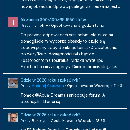
nowej obsadzie. Sprawcą całego zamieszania jest...
Akwarium 300x100x65 1950 litrów
Przez
Tomek_F
·
Opublikowano
6 godzin temu
Co prawda odpowiadam sam sobie, ale dużo mi
pomogliście w wyborze obsady to czuje się
zobowiązany żeby domknąć temat 😉 Ostatecznie
po weryfikacji dostępności ryb będzie:
Fossorochromis rostratus Mdoka white lips
Exochochromis anagenys Dimidochromis strigatus ...
Gdzie w 2026 roku szukać ryb?
Przez
Andrzej Głuszyca
·
Opublikowano
Wczoraj o 11:43
Tomek @Aqua-Dreams zaniedbuje forum A
potencjalni klienci są .
Gdzie w 2026 roku szukać ryb?
Przez
Bezprym
·
Opublikowano
Wtorek o 18:35
Na FB kolega Bartek z Torunia szukaj profil