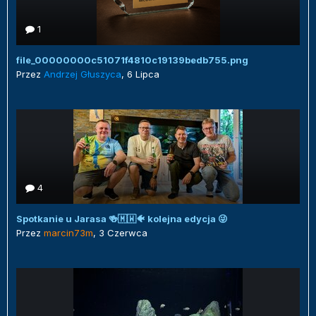
1
file_00000000c51071f4810c19139bedb755.png
Przez
Andrzej Głuszyca
,
6 Lipca
4
Spotkanie u Jarasa 🍻🇲🇼🐠 kolejna edycja 😜
Przez
marcin73m
,
3 Czerwca