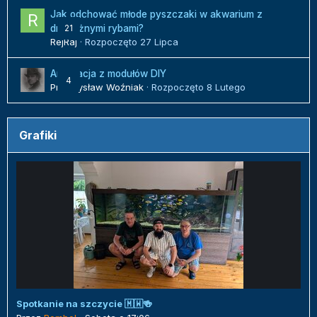
Jak odchować młode pyszczaki w akwarium z
21
drapieżnymi rybami?
RejRaj
· Rozpoczęto
27 Lipca
Aranżacja z modułów DIY
4
Przemysław Woźniak
· Rozpoczęto
8 Lutego
Grafiki
Spotkanie na szczycie 🇲🇼🍻