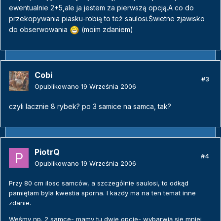
ewentualnie 2+5,ale ja jestem za pierwszą opcją.A co do
przekopywania piasku-robią to też saulosi.Świetne zjawisko
do obserwowania
(moim zdaniem)
Cobi
#3
Opublikowano
19 Września 2006
czyli lacznie 8 rybek? po 3 samice na samca, tak?
PiotrQ
#4
Opublikowano
19 Września 2006
Przy 80 cm ilosc samców, a szczególnie saulosi, to odkąd
pamiętam byla kwestia sporna. I kazdy ma na ten temat inne
zdanie.
Weśmy np. 2 samce- mamy tu dwie opcje- wybarwią się mniej