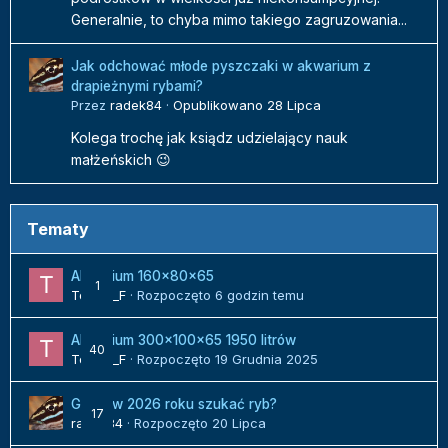
Generalnie, to chyba mimo takiego zagruzowania...
Jak odchować młode pyszczaki w akwarium z
drapieżnymi rybami?
Przez
radek84
·
Opublikowano
28 Lipca
Kolega trochę jak ksiądz udzielający nauk
małżeńskich 😉
Tematy
Akwarium 160x80x65
1
Tomek_F
· Rozpoczęto
6 godzin temu
Akwarium 300x100x65 1950 litrów
40
Tomek_F
· Rozpoczęto
19 Grudnia 2025
Gdzie w 2026 roku szukać ryb?
17
radek84
· Rozpoczęto
20 Lipca