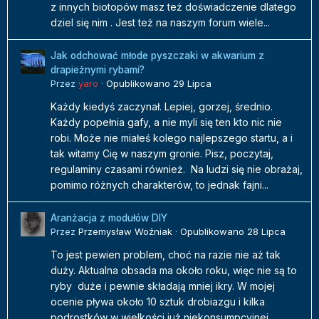
z innych biotopów masz też doświadczenie dlatego
dziel się nim . Jest też na naszym forum wiele...
Jak odchować młode pyszczaki w akwarium z
drapieżnymi rybami?
Przez
yaro
·
Opublikowano
29 Lipca
Każdy kiedyś zaczynał. Lepiej, gorzej, średnio.
Każdy popełnia gafy, a nie myli się ten kto nic nie
robi. Może nie miałeś kolego najlepszego startu, a i
tak witamy Cię w naszym gronie. Pisz, poczytaj,
regulaminy czasami również. Na ludzi się nie obrażaj,
pomimo różnych charakterów, to jednak fajni...
Aranżacja z modułów DIY
Przez
Przemysław Woźniak
·
Opublikowano
28 Lipca
To jest pewien problem, choć na razie nie aż tak
duży. Aktualna obsada ma około roku, więc nie są to
ryby duże i pewnie składają mniej ikry. W mojej
ocenie pływa około 10 sztuk drobiazgu i kilka
podrostków w wielkości już niekonsumpcyjnej.