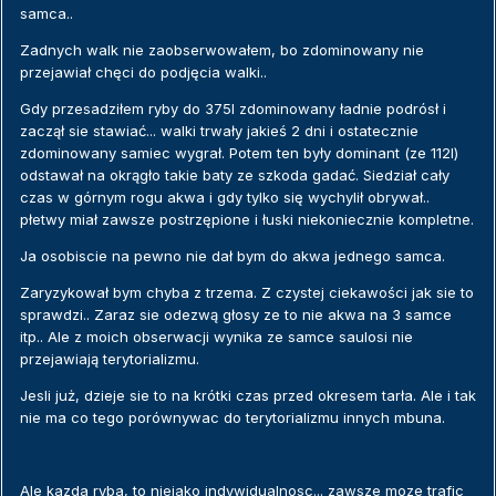
samca..
Zadnych walk nie zaobserwowałem, bo zdominowany nie
przejawiał chęci do podjęcia walki..
Gdy przesadziłem ryby do 375l zdominowany ładnie podrósł i
zaczął sie stawiać... walki trwały jakieś 2 dni i ostatecznie
zdominowany samiec wygrał. Potem ten były dominant (ze 112l)
odstawał na okrągło takie baty ze szkoda gadać. Siedział cały
czas w górnym rogu akwa i gdy tylko się wychylił obrywał..
płetwy miał zawsze postrzępione i łuski niekoniecznie kompletne.
Ja osobiscie na pewno nie dał bym do akwa jednego samca.
Zaryzykował bym chyba z trzema. Z czystej ciekawości jak sie to
sprawdzi.. Zaraz sie odezwą głosy ze to nie akwa na 3 samce
itp.. Ale z moich obserwacji wynika ze samce saulosi nie
przejawiają terytorializmu.
Jesli już, dzieje sie to na krótki czas przed okresem tarła. Ale i tak
nie ma co tego porównywac do terytorializmu innych mbuna.
Ale kazda ryba, to niejako indywidualnosc... zawsze moze trafic