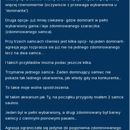
więcej równomiernie (oczywiscie z przewaga wybarwienia u
'dominanta').
Druga opcja- juz mniej ciekawa- gdzie dominant w pełni
wybarwiony gania i leje zdominowanego szaraczka
(zdominowanego samca).
Przy trzech samcach równiez jest kilka opcji- np.jeden dominant-
agresja jego rozprasza sie juz nie na jednego zdominowanego
lecz na dwa samce...
I takich przykładów mozna podac jeszcze kilka.
Trzymanie jednego samca- Zaden dominujący samiec nie
pokaze tak ladnego ubarwienia, jak wtedy gdy ma konkurenta...
To takie moje wolne spostrzezenia.
W takim akwarium jak Ty, na początku przygody miałem 2 samce
saulosi.
Jeden byl w pełni wybarwiony, a drugi zdominowany był barwy
samicy z ciemnymi pionowymi pasami...
Agresja ograniczała się jedynie do pogonienia zdominowanego