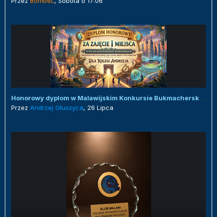
Przez
BombeL
,
Sobota o 17:06
Honorowy dyplom w Malawijskim Konkursie Bukmacherskim :)
Przez
Andrzej Głuszyca
,
26 Lipca