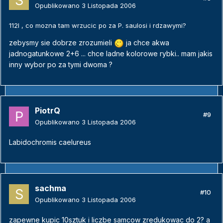
Opublikowano
3 Listopada 2006
112l , co mozna tam wrzucic po za P. saulosi i rdzawymi?
zebysmy sie dobrze zrozumieli
ja chce akwa
jadnogatunkowe 2+6 ... chce ladne kolorowe rybki.. mam jakis
inny wybor po za tymi dwoma ?
PiotrQ
#9
Opublikowano
3 Listopada 2006
Labidochromis caelureus
sachma
#10
Opublikowano
3 Listopada 2006
zapewne kupic 10sztuk i liczbe samcow zredukowac do 2? a