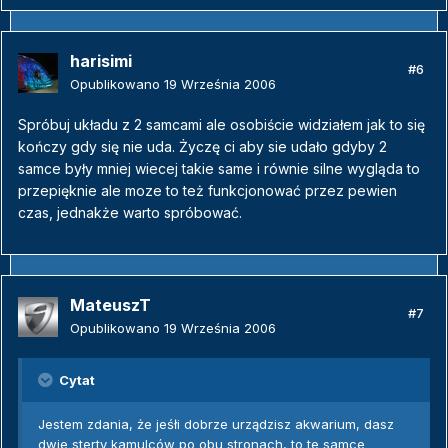
harisimi
#6
Opublikowano
19 Września 2006
Spróbuj układu z 2 samcami ale osobiście widziałem jak to się
kończy gdy się nie uda. Życzę ci aby sie udało gdyby 2
samce były mniej wiecej takie same i równie silne wygląda to
przepięknie ale moze to też funkcjonować przez pewien
czas, jednakże warto spróbować.
MateuszT
#7
Opublikowano
19 Września 2006
Cytat
Jestem zdania, że jeśłi dobrze urządzisz akwarium, dasz
dwie sterty kamulców po obu stronach, to te samce