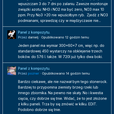
wpuszczam 3 do 7 dni po zalaniu. Zawsze monitoruje
związki azotu: NH3 i NO2 ma być zero, NO3 max 10
ppm. Przy No3 >20 nie wpuściłbym ryb. Zjedź z NO3
podmianami, sprawdzaj czy w międzyczasie nie...
Panel z kompozytu.
Przez
danielj
·
Opublikowano
12 godzin temu
Jeden panel ma wymiar 300x60x7 cm, więc np. do
standardowej 450 wystarczy na obklejenie trzech
boków. do 576 l. także. W 720l już tylko dwa boki.
Panel z kompozytu.
Przez
pozner
·
Opublikowano
14 godzin temu
Bardzo ciekawe, ale nie nazwał bym tego stonerock.
Bardziej to przypomina ziemisty brzeg rzeki lub
innego zbiornika. Na pewno nie skały. No i kwestia
cięcia, czy dobrze się tnie. Widać, że to jest złożone
z kilku paneli. Trza by się zmówić w kilku. EDIT.
Podobno dobrze się tnie.