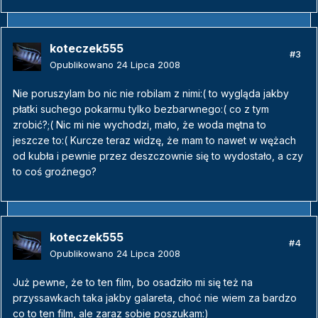
koteczek555
#3
Opublikowano
24 Lipca 2008
Nie poruszylam bo nic nie robilam z nimi:( to wygląda jakby
płatki suchego pokarmu tylko bezbarwnego:( co z tym
zrobić?;( Nic mi nie wychodzi, mało, że woda mętna to
jeszcze to:( Kurcze teraz widzę, że mam to nawet w wężach
od kubła i pewnie przez deszczownie się to wydostało, a czy
to coś groźnego?
koteczek555
#4
Opublikowano
24 Lipca 2008
Już pewne, że to ten film, bo osadziło mi się też na
przyssawkach taka jakby galareta, choć nie wiem za bardzo
co to ten film, ale zaraz sobie poszukam:)