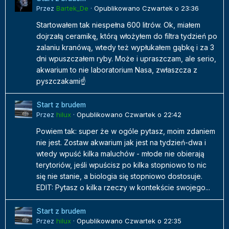
Przez
Bartek_De
·
Opublikowano
Czwartek o 23:36
Startowałem tak niespełna 600 litrów. Ok, miałem
dojrzałą ceramikę, którą włożyłem do filtra tydzień po
zalaniu kranówą, wtedy też wypłukałem gąbkę i za 3
dni wpuszczałem ryby. Może i upraszczam, ale serio,
akwarium to nie laboratorium Nasa, zwłaszcza z
pyszczakami☝️
Start z brudem
Przez
hilux
·
Opublikowano
Czwartek o 22:42
Powiem tak: super że w ogóle pytasz, moim zdaniem
nie jest. Zostaw akwarium jak jest na tydzień-dwa i
wtedy wpuść kilka maluchów - młode nie obierają
terytoriów, jeśli wpuścisz po kilka stopniowo to nic
się nie stanie, a biologia się stopniowo dostosuje.
EDIT: Pytasz o kilka rzeczy w kontekście swojego...
Start z brudem
Przez
hilux
·
Opublikowano
Czwartek o 22:35