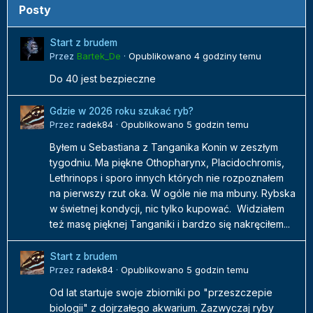
Posty
Start z brudem
Przez
Bartek_De
·
Opublikowano
4 godziny temu
Do 40 jest bezpieczne
Gdzie w 2026 roku szukać ryb?
Przez
radek84
·
Opublikowano
5 godzin temu
Byłem u Sebastiana z Tanganika Konin w zeszłym
tygodniu. Ma piękne Othopharynx, Placidochromis,
Lethrinops i sporo innych których nie rozpoznałem
na pierwszy rzut oka. W ogóle nie ma mbuny. Rybska
w świetnej kondycji, nic tylko kupować. Widziałem
też masę pięknej Tanganiki i bardzo się nakręciłem...
Start z brudem
Przez
radek84
·
Opublikowano
5 godzin temu
Od lat startuje swoje zbiorniki po "przeszczepie
biologii" z dojrzałego akwarium. Zazwyczaj ryby