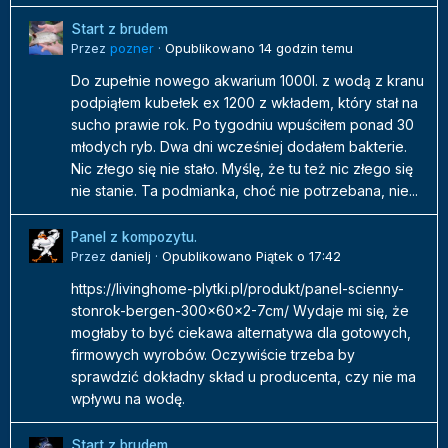
Start z brudem
Przez
pozner
·
Opublikowano
14 godzin temu
Do zupełnie nowego akwarium 1000l. z wodą z kranu
podpiąłem kubełek ex 1200 z wkładem, który stał na
sucho prawie rok. Po tygodniu wpuściłem ponad 30
młodych ryb. Dwa dni wcześniej dodałem bakterie.
Nic złego się nie stało. Myślę, że tu też nic złego się
nie stanie. Ta podmianka, choć nie potrzebana, nie...
Panel z kompozytu.
Przez
danielj
·
Opublikowano
Piątek o 17:42
https://livinghome-plytki.pl/produkt/panel-scienny-
stonrok-bergen-300x60x2-7cm/ Wydaje mi się, że
mogłaby to być ciekawa alternatywa dla gotowych,
firmowych wyrobów. Oczywiście trzeba by
sprawdzić dokładny skład u producenta, czy nie ma
wpływu na wodę.
Start z brudem