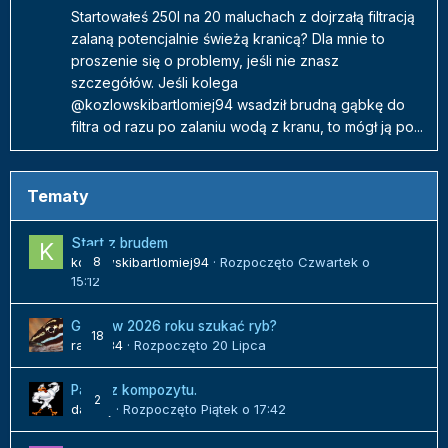
Startowałeś 250l na 20 maluchach z dojrzałą filtracją
zalaną potencjalnie świeżą kranicą? Dla mnie to
proszenie się o problemy, jeśli nie znasz
szczegółów. Jeśli kolega
@kozlowskibartlomiej94 wsadził brudną gąbkę do
filtra od razu po zalaniu wodą z kranu, to mógł ją po...
Tematy
Start z brudem
kozlowskibartlomiej94
8
· Rozpoczęto
Czwartek o
15:12
Gdzie w 2026 roku szukać ryb?
18
radek84
· Rozpoczęto
20 Lipca
Panel z kompozytu.
2
danielj
· Rozpoczęto
Piątek o 17:42