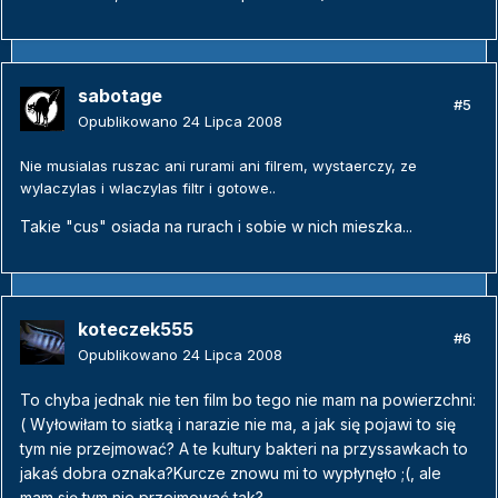
sabotage
#5
Opublikowano
24 Lipca 2008
Nie musialas ruszac ani rurami ani filrem, wystaerczy, ze
wylaczylas i wlaczylas filtr i gotowe..
Takie "cus" osiada na rurach i sobie w nich mieszka...
koteczek555
#6
Opublikowano
24 Lipca 2008
To chyba jednak nie ten film bo tego nie mam na powierzchni:
( Wyłowiłam to siatką i narazie nie ma, a jak się pojawi to się
tym nie przejmować? A te kultury bakteri na przyssawkach to
jakaś dobra oznaka?Kurcze znowu mi to wypłynęło ;(, ale
mam się tym nie przejmować tak?