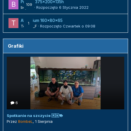
Projekt 375x200x135h
109
bojack
· Rozpoczęto
6 Stycznia 2022
Akwarium 160x80x65
1
Tomek_F
· Rozpoczęto
Czwartek o 09:08
Grafiki
6
Spotkanie na szczycie 🇲🇼🍻
Przez
BombeL
,
1 Sierpnia