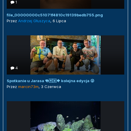
1
file_00000000c51071f4810c19139bedb755.png
Przez
Andrzej Głuszyca
,
6 Lipca
4
Spotkanie u Jarasa 🍻🇲🇼🐠 kolejna edycja 😜
Przez
marcin73m
,
3 Czerwca