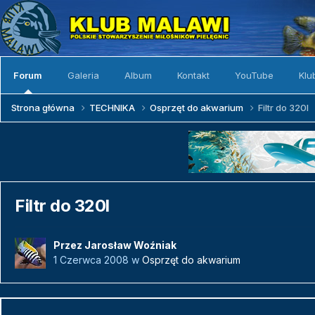
Forum
Galeria
Album
Kontakt
YouTube
Klu
Strona główna
TECHNIKA
Osprzęt do akwarium
Filtr do 320l
Filtr do 320l
Przez
Jarosław Woźniak
1 Czerwca 2008
w
Osprzęt do akwarium