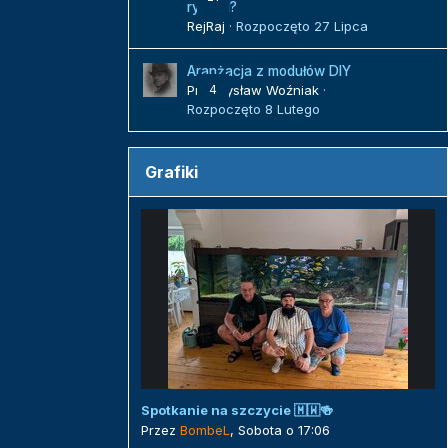
rybami?
RejRaj
· Rozpoczęto
27 Lipca
Aranżacja z modułów DIY
Przemysław Woźniak
4
·
Rozpoczęto
8 Lutego
Grafiki
Spotkanie na szczycie 🇲🇼🍻
Przez
BombeL
,
Sobota o 17:06