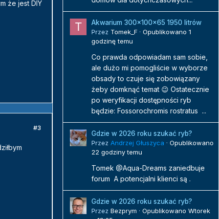
ym że jest DIY
Akwarium 300x100x65 1950 litrów
Przez
Tomek_F
·
Opublikowano
1
godzinę temu
Co prawda odpowiadam sam sobie,
ale dużo mi pomogliście w wyborze
obsady to czuje się zobowiązany
żeby domknąć temat 😉 Ostatecznie
po weryfikacji dostępności ryb
będzie: Fossorochromis rostratus ...
#3
Gdzie w 2026 roku szukać ryb?
Przez
Andrzej Głuszyca
·
Opublikowano
dziłbym
22 godziny temu
Tomek @Aqua-Dreams zaniedbuje
forum A potencjalni klienci są .
Gdzie w 2026 roku szukać ryb?
Przez
Bezprym
·
Opublikowano
Wtorek