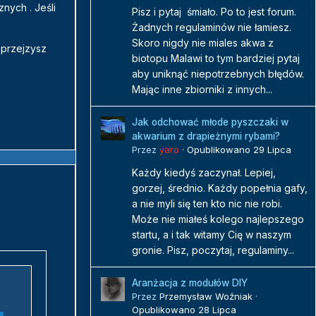
znych . Jeśli
Pisz i pytaj śmiało. Po to jest forum.
Żadnych regulaminów nie łamiesz.
Skoro nigdy nie miales akwa z
 przejzysz
biotopu Malawi to tym bardziej pytaj
aby uniknąć niepotrzebnych błędów.
Mając inne zbiorniki z innych...
Jak odchować młode pyszczaki w
akwarium z drapieżnymi rybami?
Przez
yaro
·
Opublikowano
29 Lipca
Każdy kiedyś zaczynał. Lepiej,
gorzej, średnio. Każdy popełnia gafy,
a nie myli się ten kto nic nie robi.
Może nie miałeś kolego najlepszego
startu, a i tak witamy Cię w naszym
gronie. Pisz, poczytaj, regulaminy...
Aranżacja z modułów DIY
Przez
Przemysław Woźniak
·
Opublikowano
28 Lipca