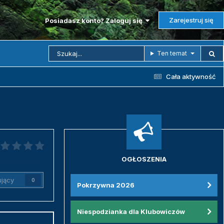
Zarejestruj się
Posiadasz konto? Zaloguj się
Ten temat
Cała aktywność
OGŁOSZENIA
jący
0
Pokrzywna 2026
Niespodzianka dla Klubowiczów