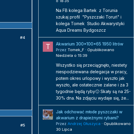
o 18:35
Na FB kolega Bartek z Torunia
szukaj profil "Pyszczaki Toruń" i
kolega Tomek Studio Akwarystyki
Aqua Dreams Bydgoszcz
#4
Akwarium 300x100x65 1950 litrów
Przez
Tomek_F
·
Opublikowano
Niedziela o 15:39
Wszystko się przeciągnęło, niestety
niespodziewana delegacja w pracy,
potem okres urlopowy i wyszło jak
wyszło, ale ostatecznie zalane i za 3
tygodnie będą ryby🙂 Skały są na 25-
30% dna. Na zdjęciu wydaje się, że...
Jak odchować młode pyszczaki w
akwarium z drapieżnymi rybami?
Przez
Andrzej Głuszyca
·
Opublikowano
#5
30 Lipca