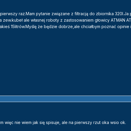
pierwszy raz.Mam pytanie związane z filtracją do zbiornika 320l.Ja 
100 a zew.kubeł ale własnej roboty z zastosowaniem głowicy ATMAN A
akieś 15litrów.Myślę że będzie dobrze,ale chciałbym poznać opinie 
um więc nie wiem jak się spisuje, ale na pierwszy rzut oka wsio ok.