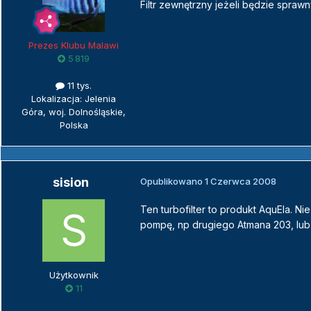
Filtr zewnętrzny jeżeli będzie sprawn
Prezes Klubu Malawi
5 819
11 tys.
Lokalizacja: Jelenia
Góra, woj. Dolnośląskie,
Polska
sision
Opublikowano
1 Czerwca 2008
Ten turbofilter to produkt AquEla. N
pompę, np drugiego Atmana 203, lub
Użytkownik
11