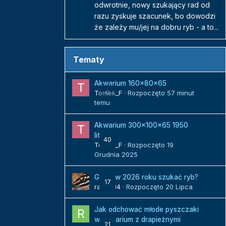
odwrotnie, nowy szukający rad od
razu zyskuje szacunek, bo dowodzi
że zależy mu/jej na dobru ryb - a to...
Tematy
Akwarium 160x80x65
Tomek_F
0
· Rozpoczęto
57 minut
temu
Akwarium 300x100x65 1950
litrów
40
Tomek_F
· Rozpoczęto
19
Grudnia 2025
Gdzie w 2026 roku szukać ryb?
17
radek84
· Rozpoczęto
20 Lipca
Jak odchować młode pyszczaki
w akwarium z drapieżnymi
21