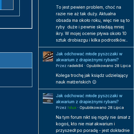
To jest pewien problem, choć na
razie nie aż tak duży. Aktualna
obsada ma około roku, więc nie są to
ryby duże i pewnie składają mniej
ikry. W mojej ocenie pływa około 10
sztuk drobiazgu i kilka podrostków...
Jak odchować młode pyszczaki w
akwarium z drapieżnymi rybami?
Przez
radek84
·
Opublikowano
28 Lipca
Kolega trochę jak ksiądz udzielający
nauk małżeńskich 😉
Jak odchować młode pyszczaki w
akwarium z drapieżnymi rybami?
Przez
hilux
·
Opublikowano
28 Lipca
Na tym forum nikt się nigdy nie śmiał z
kogoś, kto nie miał akwarium i
przyszedł po poradę - jest dokładnie