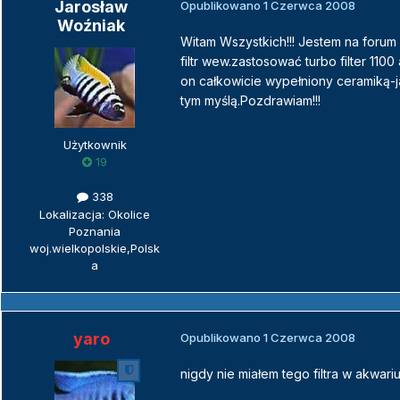
Jarosław
Opublikowano
1 Czerwca 2008
Woźniak
Witam Wszystkich!!! Jestem na forum 
filtr wew.zastosować turbo filter 1
on całkowicie wypełniony ceramiką-j
tym myślą.Pozdrawiam!!!
Użytkownik
19
338
Lokalizacja: Okolice
Poznania
woj.wielkopolskie,Polsk
a
yaro
Opublikowano
1 Czerwca 2008
nigdy nie miałem tego filtra w akwari