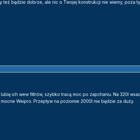
y też będzie dobrze, ale nic o Twojej konstrukcji nie wiemy, poza t
ie lubię ich wew filtrów, szybko tracą moc po zapchaniu. Na 320l wsa
 mocne Weipro. Przepływ na poziomie 2000l nie będzie za duży.