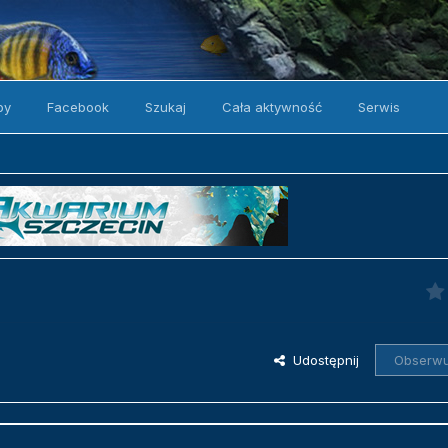
by
Facebook
Szukaj
Cała aktywność
Serwis
Udostępnij
Obserwu