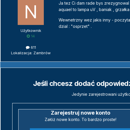
Ja tez Ci dam rade bys zrezygnowal z 
aquael to lampa uV , baniak , grzałk
Wewnetrzny wez jakis inny - poczyt
dzial : "osprzet" .
Użytkownik
14
611
Lokalizacja: Zambrów
Jeśli chcesz dodać odpowiedź,
Jedynie zarejestrowani użytk
Zarejestruj nowe konto
Załóż nowe konto. To bardzo proste!