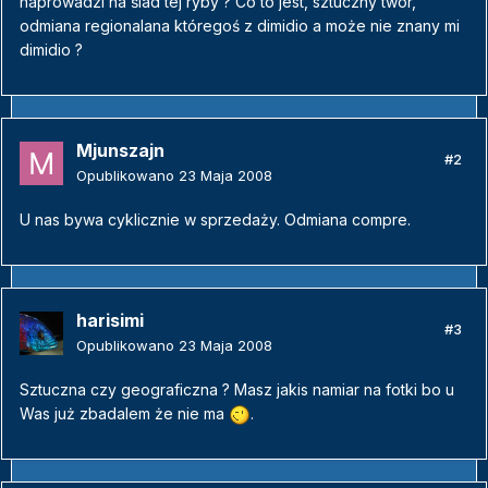
naprowadzi na ślad tej ryby ? Co to jest, sztuczny twór,
odmiana regionalana któregoś z dimidio a może nie znany mi
dimidio ?
Mjunszajn
#2
Opublikowano
23 Maja 2008
U nas bywa cyklicznie w sprzedaży. Odmiana compre.
harisimi
#3
Opublikowano
23 Maja 2008
Sztuczna czy geograficzna ? Masz jakis namiar na fotki bo u
Was już zbadalem że nie ma
.