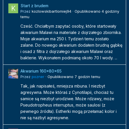
Start z brudem
Przez
kozlowskibartlomiej94
·
Opublikowano
4 godziny
temu
Cześć. Chciałbym zapytać osoby, które startowały
akwarium Malawi na materiale z dojrzałego zbiornika.
Moje akwarium ma 250 l. Tydzień temu zostało
zalane. Do nowego akwarium dodałem brudną gąbkę
i osad z filtra z dojrzałego akwarium Malawi oraz
bakterie. Wykonałem podmianę około 70 l wody. ...
Akwarium 160x80x65
Przez
pozner
·
Opublikowano
7 godzin temu
Tak, jak napisałeś, mniejsza mbuna. I niezbyt
agresywna. Może któraś z Cynotilapii, chociaż tu
samice są niezbyt urodziwe. Może rdzawy, może
Pseudotropheus interruptus, może saulosi (z
pewnego źródła). Estherki mogą przełamać kolor i
nie są nazbyt agresywne.