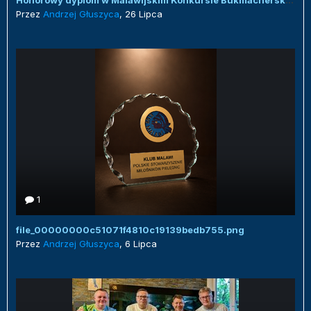
Honorowy dyplom w Malawijskim Konkursie Bukmacherskim :)
Przez
Andrzej Głuszyca
,
26 Lipca
1
file_00000000c51071f4810c19139bedb755.png
Przez
Andrzej Głuszyca
,
6 Lipca