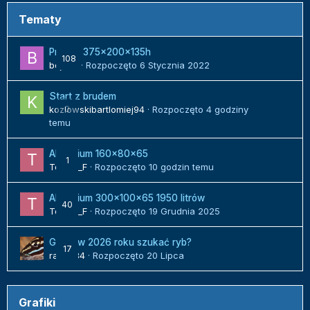
Tematy
Projekt 375x200x135h
108
bojack
· Rozpoczęto
6 Stycznia 2022
Start z brudem
kozlowskibartlomiej94
0
· Rozpoczęto
4 godziny
temu
Akwarium 160x80x65
1
Tomek_F
· Rozpoczęto
10 godzin temu
Akwarium 300x100x65 1950 litrów
40
Tomek_F
· Rozpoczęto
19 Grudnia 2025
Gdzie w 2026 roku szukać ryb?
17
radek84
· Rozpoczęto
20 Lipca
Grafiki