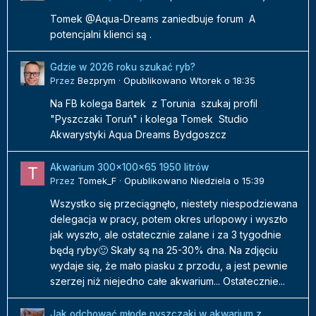
Tomek @Aqua-Dreams zaniedbuje forum A
potencjalni klienci są .
Gdzie w 2026 roku szukać ryb?
Przez
Bezprym
·
Opublikowano
Wtorek o 18:35
Na FB kolega Bartek z Torunia szukaj profil
"Pyszczaki Toruń" i kolega Tomek Studio
Akwarystyki Aqua Dreams Bydgoszcz
Akwarium 300x100x65 1950 litrów
Przez
Tomek_F
·
Opublikowano
Niedziela o 15:39
Wszystko się przeciągnęło, niestety niespodziewana
delegacja w pracy, potem okres urlopowy i wyszło
jak wyszło, ale ostatecznie zalane i za 3 tygodnie
będą ryby🙂 Skały są na 25-30% dna. Na zdjęciu
wydaje się, że mało piasku z przodu, a jest pewnie
szerzej niż niejedno całe akwarium... Ostatecznie...
Jak odchować młode pyszczaki w akwarium z