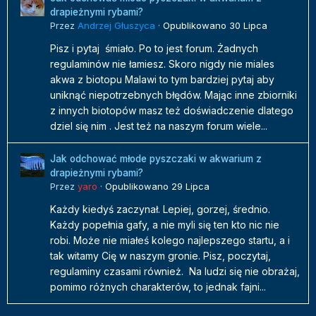
drapieżnymi rybami?
Przez
Andrzej Głuszyca
·
Opublikowano
30 Lipca
Pisz i pytaj śmiało. Po to jest forum. Żadnych
regulaminów nie łamiesz. Skoro nigdy nie miales
akwa z biotopu Malawi to tym bardziej pytaj aby
uniknąć niepotrzebnych błędów. Mając inne zbiorniki
z innych biotopów masz też doświadczenie dlatego
dziel się nim . Jest też na naszym forum wiele...
Jak odchować młode pyszczaki w akwarium z
drapieżnymi rybami?
Przez
yaro
·
Opublikowano
29 Lipca
Każdy kiedyś zaczynał. Lepiej, gorzej, średnio.
Każdy popełnia gafy, a nie myli się ten kto nic nie
robi. Może nie miałeś kolego najlepszego startu, a i
tak witamy Cię w naszym gronie. Pisz, poczytaj,
regulaminy czasami również. Na ludzi się nie obrażaj,
pomimo różnych charakterów, to jednak fajni...