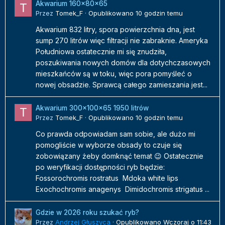
Akwarium 160x80x65
Przez
Tomek_F
·
Opublikowano
10 godzin temu
Akwarium 832 litry, spora powierzchnia dna, jest
sump 270 litrów więc filtracji nie zabraknie. Ameryka
Południowa ostatecznie mi się znudziła,
poszukiwania nowych domów dla dotychczasowych
mieszkańców są w toku, więc pora pomyśleć o
nowej obsadzie. Sprawcą całego zamieszania jest...
Akwarium 300x100x65 1950 litrów
Przez
Tomek_F
·
Opublikowano
10 godzin temu
Co prawda odpowiadam sam sobie, ale dużo mi
pomogliście w wyborze obsady to czuje się
zobowiązany żeby domknąć temat 😉 Ostatecznie
po weryfikacji dostępności ryb będzie:
Fossorochromis rostratus Mdoka white lips
Exochochromis anagenys Dimidochromis strigatus ...
Gdzie w 2026 roku szukać ryb?
Przez
Andrzej Głuszyca
·
Opublikowano
Wczoraj o 11:43