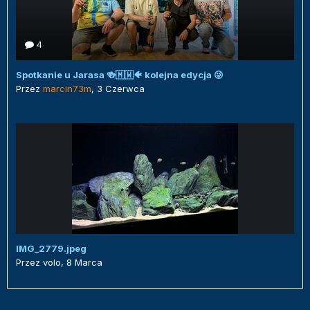
4
Spotkanie u Jarasa 🍻🇲🇼🐠 kolejna edycja 😜
Przez
marcin73m
,
3 Czerwca
IMG_2779.jpeg
Przez
volo
,
8 Marca