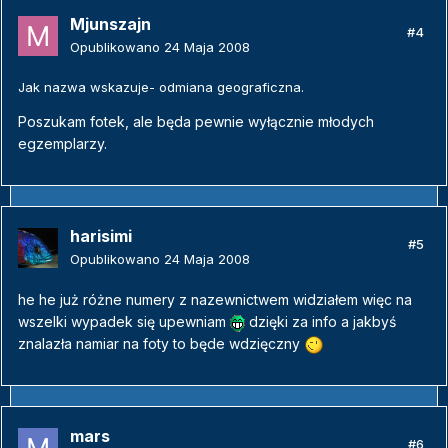
Mjunszajn
#4
Opublikowano
24 Maja 2008
Jak nazwa wskazuje- odmiana geograficzna.
Poszukam fotek, ale będa pewnie wyłącznie młodych
egzemplarzy.
harisimi
#5
Opublikowano
24 Maja 2008
he he już różne numery z nazewnictwem widziałem więc na
wszelki wypadek się upewniam
dzięki za info a jakbyś
znalazła namiar na foty to będe wdzięczny
mars
#6