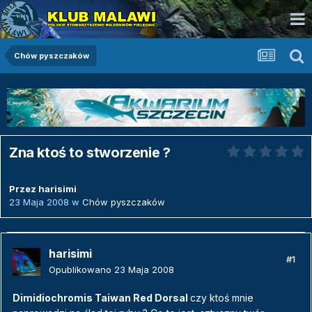
Chów pyszczaków
Zna ktoś to stworzenie ?
Przez
harisimi
23 Maja 2008
w
Chów pyszczaków
harisimi
#1
Opublikowano
23 Maja 2008
Dimidiochromis Taiwan Red Dorsal
czy ktoś mnie