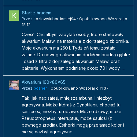
Start z brudem
Przez
kozlowskibartlomiej94
·
Opublikowano
Wczoraj o
15:12
Cześć. Chciałbym zapytać osoby, które startowały
akwarium Malawi na materiale z dojrzałego zbiornika.
Moje akwarium ma 250 l. Tydzień temu zostało
zalane. Do nowego akwarium dodałem brudną gąbkę
i osad z filtra z dojrzałego akwarium Malawi oraz
bakterie. Wykonałem podmianę około 70 l wody. ...
Akwarium 160x80x65
Przez
pozner
·
Opublikowano
Wczoraj o 11:37
Tak, jak napisałeś, mniejsza mbuna. I niezbyt
agresywna. Może któraś z Cynotilapii, chociaż tu
samice są niezbyt urodziwe. Może rdzawy, może
Pseudotropheus interruptus, może saulosi (z
pewnego źródła). Estherki mogą przełamać kolor i
nie są nazbyt agresywne.