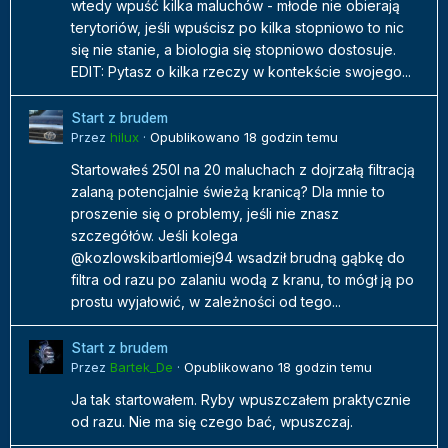
wtedy wpuść kilka maluchów - młode nie obierają
terytoriów, jeśli wpuścisz po kilka stopniowo to nic
się nie stanie, a biologia się stopniowo dostosuje.
EDIT: Pytasz o kilka rzeczy w kontekście swojego...
Start z brudem
Przez
hilux
·
Opublikowano
18 godzin temu
Startowałeś 250l na 20 maluchach z dojrzałą filtracją
zalaną potencjalnie świeżą kranicą? Dla mnie to
proszenie się o problemy, jeśli nie znasz
szczegółów. Jeśli kolega
@kozlowskibartlomiej94 wsadził brudną gąbkę do
filtra od razu po zalaniu wodą z kranu, to mógł ją po
prostu wyjałowić, w zależności od tego...
Start z brudem
Przez
Bartek_De
·
Opublikowano
18 godzin temu
Ja tak startowałem. Ryby wpuszczałem praktycznie
od razu. Nie ma się czego bać, wpuszczaj.