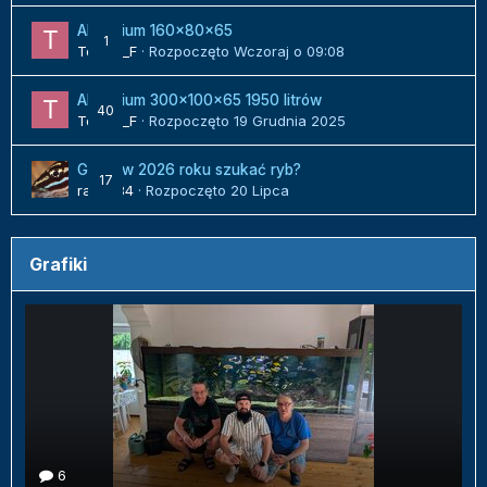
Akwarium 160x80x65
1
Tomek_F
· Rozpoczęto
Wczoraj o 09:08
Akwarium 300x100x65 1950 litrów
40
Tomek_F
· Rozpoczęto
19 Grudnia 2025
Gdzie w 2026 roku szukać ryb?
17
radek84
· Rozpoczęto
20 Lipca
Grafiki
6