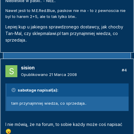
Niebieskie w paski.. - NIEE..
Nawet jesli to M.E.Red.Blue, paskow nie ma - to z pewnoscia nie
byl to harem 2+5, ale to tak tylko btw..
Lepiej kup u jakiegos sprawdzonego dostawcy, jak chocby
Tan-Mal, czy sklepmalawi.pl tam przynajmniej wiedza, co
sprzedaja..
sision
#4
Opublikowano
21 Marca 2008
sabotage napisał(a):
tam przynajmniej wiedza, co sprzedaja..
I nie mówią, że na forum, to sobie każdy może coś napisać