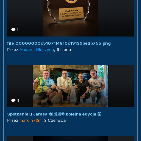
1
file_00000000c51071f4810c19139bedb755.png
Przez
Andrzej Głuszyca
,
6 Lipca
4
Spotkanie u Jarasa 🍻🇲🇼🐠 kolejna edycja 😜
Przez
marcin73m
,
3 Czerwca