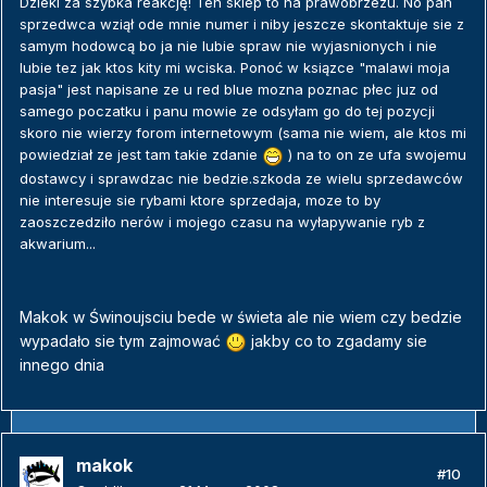
Dzieki za szybka reakcję! Ten sklep to na prawobrzezu. No pan
sprzedwca wziął ode mnie numer i niby jeszcze skontaktuje sie z
samym hodowcą bo ja nie lubie spraw nie wyjasnionych i nie
lubie tez jak ktos kity mi wciska. Ponoć w ksiązce "malawi moja
pasja" jest napisane ze u red blue mozna poznac płec juz od
samego poczatku i panu mowie ze odsyłam go do tej pozycji
skoro nie wierzy forom internetowym (sama nie wiem, ale ktos mi
powiedział ze jest tam takie zdanie
) na to on ze ufa swojemu
dostawcy i sprawdzac nie bedzie.szkoda ze wielu sprzedawców
nie interesuje sie rybami ktore sprzedaja, moze to by
zaoszczedziło nerów i mojego czasu na wyłapywanie ryb z
akwarium...
Makok w Świnoujsciu bede w świeta ale nie wiem czy bedzie
wypadało sie tym zajmować
jakby co to zgadamy sie
innego dnia
makok
#10