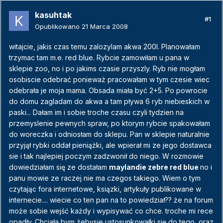
kasuhtak
#1
Opublikowano
21 Marca 2008
witajcie, jakis czas temu zalozylam akwa 200l. Planowałam
trzymac tam m.e. red blue. Rybcie zamowiłam u pana w
sklepie zoo, no i po jakims czasie przyszly. Ryb nie mogłam
osobiscie odebrać ponieważ pracowałam w tym czesie wiec
odebrała je moja mama. Obsada miała być 2+5. Po powrocie
do domu zagladam do akwa a tam pływa 6 ryb niebieskich w
paski... Dałam im i sobie troche czasu czyli tydzien na
przemyslenie pewnych spraw, po ktorym rybcie spakowałam
do woreczka i odniosłam do sklepu. Pan w sklepie naturalnie
przyjął rybki oddał pieniążki, ale wpierał mi ze jego dostawca
sie i tak najlepiej poczym zadzwonił do niego. W rozmowie
dowiedziałam się ze dostałam
maylandie zebre red blue
no i
panu mowie ze raczej nie ma czegos takiego. Wiem o tym
czytając fora internetowe, ksiązki, artykuły publikowane w
internecie.... wiecie co ten pan na to powiedział?? że na forum
może sobie wejść każdy i wypisywać co chce. troche mi rece
opadły. Chciała bym żebysie ustosunkowałki się do tego, oraz