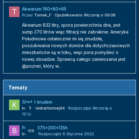
Akwarium 160x80x65
Przez
Tomek_F
·
Opublikowano
Wczoraj o 09:08
Akwarium 832 litry, spora powierzchnia dna, jest
sump 270 litrów więc filtracji nie zabraknie. Ameryka
Południowa ostatecznie mi się znudziła,
poszukiwania nowych domów dla dotychczasowych
mieszkańców są w toku, więc pora pomyśleć o
nowej obsadzie. Sprawcą całego zamieszania jest
@pozner, który w...
Tematy
Start z brudem
kozlowskibartlomiej94
5
· Rozpoczęto
Wczoraj o
15:12
Projekt 375x200x135h
109
bojack
· Rozpoczęto
6 Stycznia 2022