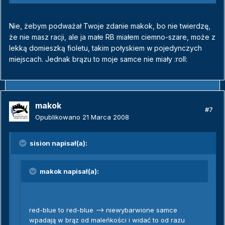
Nie, żebym podważał Twoje zdanie makok, bo nie twierdzę,
że nie masz racji, ale ja małe RB miałem ciemno-szare, może z
lekką domieszką fioletu, takim połyskiem w pojedynczych
miejscach. Jednak brązu to moje samce nie miały :roll:
makok
#7
Opublikowano
21 Marca 2008
sision napisał(a):
makok napisał(a):
red-blue to red-blue --> niewybarwione samce
wpadają w brąz od maleńkości i widać to od razu