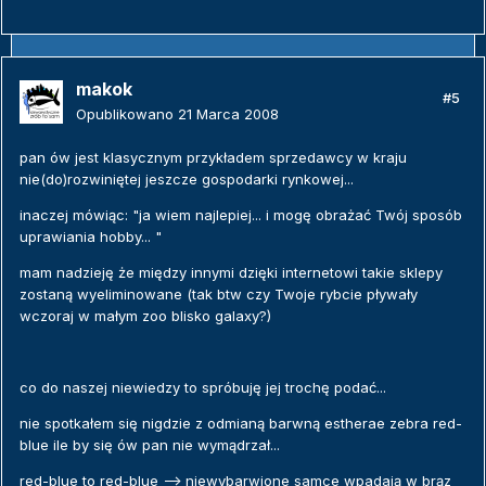
makok
#5
Opublikowano
21 Marca 2008
pan ów jest klasycznym przykładem sprzedawcy w kraju
nie(do)rozwiniętej jeszcze gospodarki rynkowej...
inaczej mówiąc: "ja wiem najlepiej... i mogę obrażać Twój sposób
uprawiania hobby... "
mam nadzieję że między innymi dzięki internetowi takie sklepy
zostaną wyeliminowane (tak btw czy Twoje rybcie pływały
wczoraj w małym zoo blisko galaxy?)
co do naszej niewiedzy to spróbuję jej trochę podać...
nie spotkałem się nigdzie z odmianą barwną estherae zebra red-
blue ile by się ów pan nie wymądrzał...
red-blue to red-blue --> niewybarwione samce wpadają w brąz