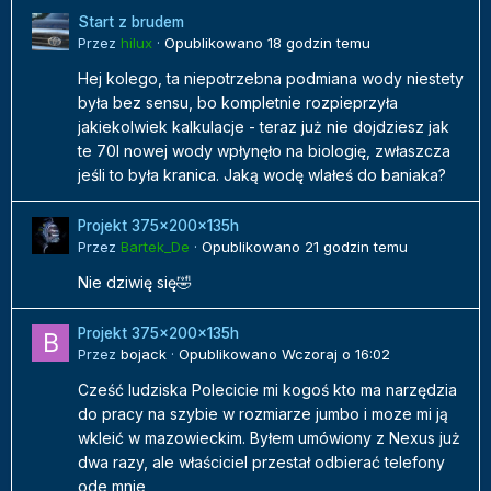
Start z brudem
Przez
hilux
·
Opublikowano
18 godzin temu
Hej kolego, ta niepotrzebna podmiana wody niestety
była bez sensu, bo kompletnie rozpieprzyła
jakiekolwiek kalkulacje - teraz już nie dojdziesz jak
te 70l nowej wody wpłynęło na biologię, zwłaszcza
jeśli to była kranica. Jaką wodę wlałeś do baniaka?
Projekt 375x200x135h
Przez
Bartek_De
·
Opublikowano
21 godzin temu
Nie dziwię się🤣
Projekt 375x200x135h
Przez
bojack
·
Opublikowano
Wczoraj o 16:02
Cześć ludziska Polecicie mi kogoś kto ma narzędzia
do pracy na szybie w rozmiarze jumbo i moze mi ją
wkleić w mazowieckim. Byłem umówiony z Nexus już
dwa razy, ale właściciel przestał odbierać telefony
ode mnie