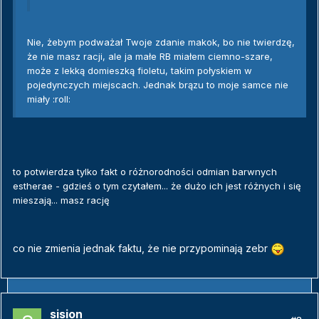
Nie, żebym podważał Twoje zdanie makok, bo nie twierdzę,
że nie masz racji, ale ja małe RB miałem ciemno-szare,
może z lekką domieszką fioletu, takim połyskiem w
pojedynczych miejscach. Jednak brązu to moje samce nie
miały :roll:
to potwierdza tylko fakt o różnorodności odmian barwnych
estherae - gdzieś o tym czytałem... że dużo ich jest różnych i się
mieszają... masz rację
co nie zmienia jednak faktu, że nie przypominają zebr
sision