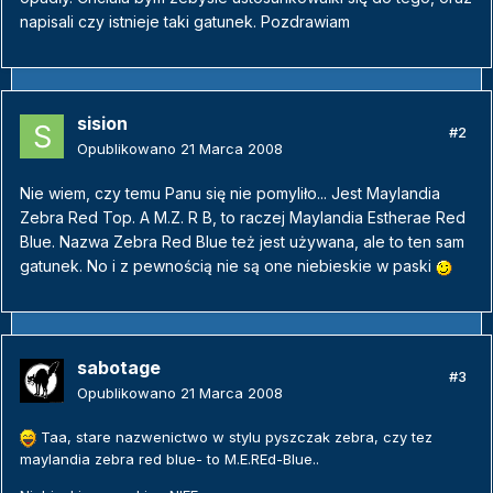
napisali czy istnieje taki gatunek. Pozdrawiam
sision
#2
Opublikowano
21 Marca 2008
Nie wiem, czy temu Panu się nie pomyliło... Jest Maylandia
Zebra Red Top. A M.Z. R B, to raczej Maylandia Estherae Red
Blue. Nazwa Zebra Red Blue też jest używana, ale to ten sam
gatunek. No i z pewnością nie są one niebieskie w paski
sabotage
#3
Opublikowano
21 Marca 2008
Taa, stare nazwenictwo w stylu pyszczak zebra, czy tez
maylandia zebra red blue- to M.E.REd-Blue..