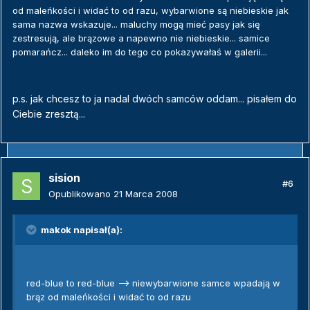
od maleńkości i widać to od razu, wybarwione są niebieskie jak
sama nazwa wskazuje... maluchy mogą mieć pasy jak się
zestresują, ale brązowe a napewno nie niebieskie... samice
pomarańcz... daleko im do tego co pokazywałaś w galerii...
p.s. jak chcesz to ja nadal dwóch samców oddam... pisałem do
Ciebie zresztą...
sision
#6
Opublikowano
21 Marca 2008
makok napisał(a):
red-blue to red-blue --> niewybarwione samce wpadają w
brąz od maleńkości i widać to od razu