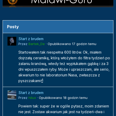
Posty
Start z brudem
Przez
Bartek_De
·
Opublikowano
17 godzin temu
Startowałem tak niespełna 600 litrów. Ok, miałem
dojrzałą ceramikę, którą włożyłem do filtra tydzień po
zalaniu kranówą, wtedy też wypłukałem gąbkę i za 3
dni wpuszczałem ryby. Może i upraszczam, ale serio,
akwarium to nie laboratorium Nasa, zwłaszcza z
pyszczakami☝️
Start z brudem
Przez
hilux
·
Opublikowano
18 godzin temu
Powiem tak: super że w ogóle pytasz, moim zdaniem
nie jest. Zostaw akwarium jak jest na tydzień-dwa i