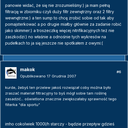
panowie widać, że się nie zrozumieliśmy:) ja mam pełną
filtrację w zbiorniku czyli duży filtr zewnętrzny oraz 2 filtry
wewnętrzne:) a ten sump to chcę zrobić sobie od tak aby
pomajsterkować a po drugie miałby głównie za zadanie robić
jako skimmer:) a troszeczkę więcej nitrifikacyjnych też nie
zaszkodzi:) no właśnie a odnośnie tych wykresów na
pudełkach to ja się jeszcze nie spotkałem z owymi:(
makok
#6
Opublikowano
17 Grudnia 2007
kurde, żebyś ten przelew jakoś rozwiązał coby można było
zraszać materiał filtracyjny to byś mógł sobie tam roślinę
zasadzić... oświetlona znacznie zwiększałaby sprawność tego
filterka "dla sportu"
imho cokolwiek 1000l/h starczy - będzie przepływ gdzieś