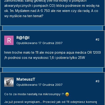
zamontować samą głowicę (nie ma mowy o pompach
akwarystycznych i pompach CO) która podniesie mi wodę na
ok. 1m. Myślałem nad A-S 750 ale nie wiem czy da radę. A co
wy myślicie na ten temat?
R@f@l
#2
Opublikowano
17 Grudnia 2007
hmm troche mało te 11l ale moze pompa aqua medica OR 1200l
/h podnosi cos na wysokosc 1,6 i pobiera tylko 25W
MateuszT
#3
Opublikowano
17 Grudnia 2007
Co to za moda nastałą na mikrosumpy :?:
Ja już powoli wymiękam... Przecież jak od 11l odejmiesz komorę