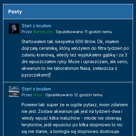
Posty
Start z brudem
Przez
Bartek_De
·
Opublikowano
11 godzin temu
Startowałem tak niespełna 600 litrów. Ok, miałem
dojrzałą ceramikę, którą włożyłem do filtra tydzień po
zalaniu kranówą, wtedy też wypłukałem gąbkę i za 3
dni wpuszczałem ryby. Może i upraszczam, ale serio,
akwarium to nie laboratorium Nasa, zwłaszcza z
pyszczakami☝️
Start z brudem
Przez
hilux
·
Opublikowano
12 godzin temu
Powiem tak: super że w ogóle pytasz, moim zdaniem
nie jest. Zostaw akwarium jak jest na tydzień-dwa i
wtedy wpuść kilka maluchów - młode nie obierają
terytoriów, jeśli wpuścisz po kilka stopniowo to nic
się nie stanie, a biologia się stopniowo dostosuje.