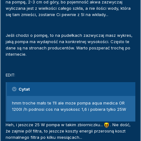
na pompę, 2-3 cm od góry, bo pojemność akwa zazwyczaj
wyliczana jest z wielkości całego szkła, a nie ilości wody, która
się tam zmieści, zostanie Ci pewnie z 5l na wkłady...
Jeśli chodzi o pompę, to na pudełkach zazwyczaj masz wykres,
jaką pompa ma wydajność na konkretnej wysokości. Często te
dane są na stronach producentów. Warto poszperać trochę po
internecie.
EDIT:
Cytat
hmm troche mało te 11l ale moze pompa aqua medica OR
1200l /h podnosi cos na wysokosc 1,6 i pobiera tylko 25W
Heh, i jeszcze 25 W pompa w takim zbiorniczku...
. Nie dość,
że zajmie pół filtra, to jeszcze koszty energii przerosną koszt
normalnego filtra po kilku miesiącach...