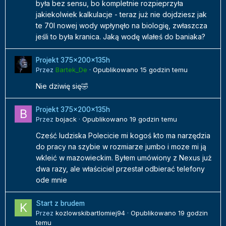
była bez sensu, bo kompletnie rozpieprzyła
jakiekolwiek kalkulacje - teraz już nie dojdziesz jak
te 70l nowej wody wpłynęło na biologię, zwłaszcza
jeśli to była kranica. Jaką wodę wlałeś do baniaka?
Projekt 375x200x135h
Przez
Bartek_De
·
Opublikowano
15 godzin temu
Nie dziwię się🤣
Projekt 375x200x135h
Przez
bojack
·
Opublikowano
19 godzin temu
Cześć ludziska Polecicie mi kogoś kto ma narzędzia
do pracy na szybie w rozmiarze jumbo i moze mi ją
wkleić w mazowieckim. Byłem umówiony z Nexus już
dwa razy, ale właściciel przestał odbierać telefony
ode mnie
Start z brudem
Przez
kozlowskibartlomiej94
·
Opublikowano
19 godzin
temu