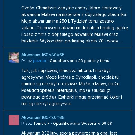
Cześć. Chciałbym zapytać osoby, które startowały
akwarium Malawi na materiale z dojrzałego zbiornika.
Moje akwarium ma 250 l. Tydzień temu zostało
zalane. Do nowego akwarium dodałem brudną gąbkę
i osad z filtra z dojrzałego akwarium Malawi oraz
bakterie. Wykonałem podmianę około 70 l wody. ...
Akwarium 160x80x65
Przez
pozner
·
Opublikowano
23 godziny temu
Tak, jak napisałeś, mniejsza mbuna. I niezbyt
agresywna. Może któraś z Cynotilapii, chociaż tu
samice są niezbyt urodziwe. Może rdzawy, może
Pseudotropheus interruptus, może saulosi (z
pewnego źródła). Estherki mogą przełamać kolor i
nie są nazbyt agresywne.
Akwarium 160x80x65
Przez
Tomek_F
·
Opublikowano
Wczoraj o 09:08
Akwarium 832 litry, spora powierzchnia dna, jest