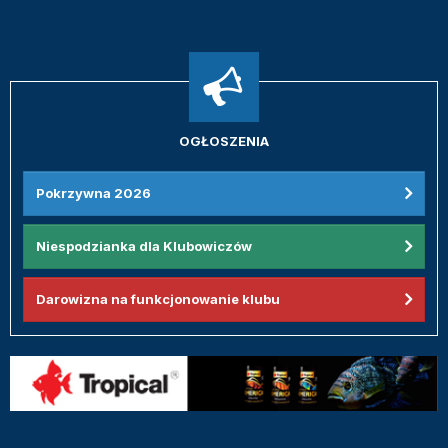
OGŁOSZENIA
Pokrzywna 2026
Niespodzianka dla Klubowiczów
Darowizna na funkcjonowanie klubu