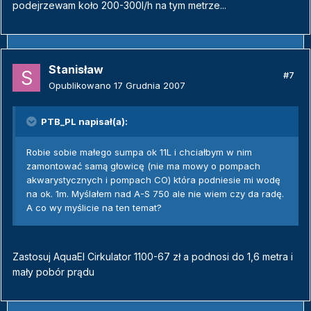
podejrzewam koło 200-300l/h na tym metrze...
Stanisław
#7
Opublikowano
17 Grudnia 2007
PTB_PL napisał(a):
Robie sobie małego sumpa ok 11L i chciałbym w nim
zamontować samą głowicę (nie ma mowy o pompach
akwarystycznych i pompach CO) która podniesie mi wodę
na ok. 1m. Myślałem nad A-S 750 ale nie wiem czy da radę.
A co wy myślicie na ten temat?
Zastosuj AquaEl Cirkulator 1100-67 zł a podnosi do 1,6 metra i
mały pobór prądu