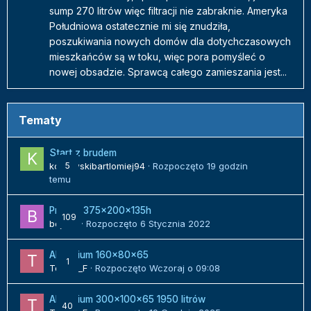
sump 270 litrów więc filtracji nie zabraknie. Ameryka
Południowa ostatecznie mi się znudziła,
poszukiwania nowych domów dla dotychczasowych
mieszkańców są w toku, więc pora pomyśleć o
nowej obsadzie. Sprawcą całego zamieszania jest...
Tematy
Start z brudem
kozlowskibartlomiej94
5
· Rozpoczęto
19 godzin
temu
Projekt 375x200x135h
109
bojack
· Rozpoczęto
6 Stycznia 2022
Akwarium 160x80x65
1
Tomek_F
· Rozpoczęto
Wczoraj o 09:08
Akwarium 300x100x65 1950 litrów
40