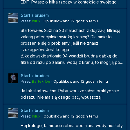
EDIT: Pytasz o kilka rzeczy w kontekście swojego...
Start z brudem
Przez
hilux
·
Opublikowano
12 godzin temu
Startowałeś 250l na 20 maluchach z dojrzałą filtracją
zalaną potencjalnie świeżą kranicą? Dla mnie to
proszenie się o problemy, jeśli nie znasz
szczegółów. Jeśli kolega
@kozlowskibartlomiej94 wsadził brudną gąbkę do
filtra od razu po zalaniu wodą z kranu, to mógł ją po...
Start z brudem
Przez
Bartek_De
·
Opublikowano
12 godzin temu
Ja tak startowałem. Ryby wpuszczałem praktycznie
od razu. Nie ma się czego bać, wpuszczaj.
Start z brudem
Przez
hilux
·
Opublikowano
12 godzin temu
Hej kolego, ta niepotrzebna podmiana wody niestety