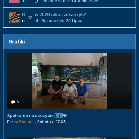
Tomek_F
· Rozpoczęto
19 Grudnia 2025
Gdzie w 2026 roku szukać ryb?
17
radek84
· Rozpoczęto
20 Lipca
Grafiki
6
Spotkanie na szczycie 🇲🇼🍻
Przez
BombeL
,
Sobota o 17:06