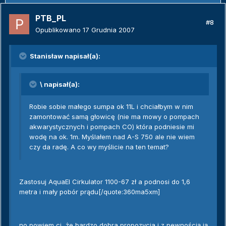
PTB_PL
#8
Opublikowano
17 Grudnia 2007
Stanisław napisał(a):
\ napisał(a):
Robie sobie małego sumpa ok 11L i chciałbym w nim
zamontować samą głowicę (nie ma mowy o pompach
akwarystycznych i pompach CO) która podniesie mi
wodę na ok. 1m. Myślałem nad A-S 750 ale nie wiem
czy da radę. A co wy myślicie na ten temat?
Zastosuj AquaEl Cirkulator 1100-67 zł a podnosi do 1,6
metra i mały pobór prądu[/quote:360ma5xm]
no powiem ci, że bardzo dobra propozycja i z pewnością ją