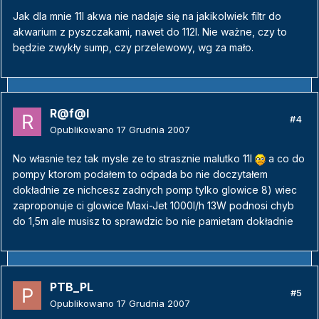
Jak dla mnie 11l akwa nie nadaje się na jakikolwiek filtr do
akwarium z pyszczakami, nawet do 112l. Nie ważne, czy to
będzie zwykły sump, czy przelewowy, wg za mało.
R@f@l
#4
Opublikowano
17 Grudnia 2007
No własnie tez tak mysle ze to strasznie malutko 11l
a co do
pompy ktorom podałem to odpada bo nie doczytałem
dokładnie ze nichcesz zadnych pomp tylko glowice 8) wiec
zaproponuje ci glowice Maxi-Jet 1000l/h 13W podnosi chyb
do 1,5m ale musisz to sprawdzic bo nie pamietam dokładnie
PTB_PL
#5
Opublikowano
17 Grudnia 2007