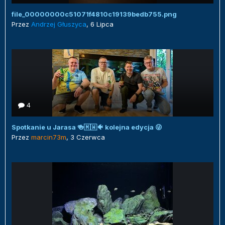
file_00000000c51071f4810c19139bedb755.png
Przez
Andrzej Głuszyca
,
6 Lipca
4
Spotkanie u Jarasa 🍻🇲🇼🐠 kolejna edycja 😜
Przez
marcin73m
,
3 Czerwca