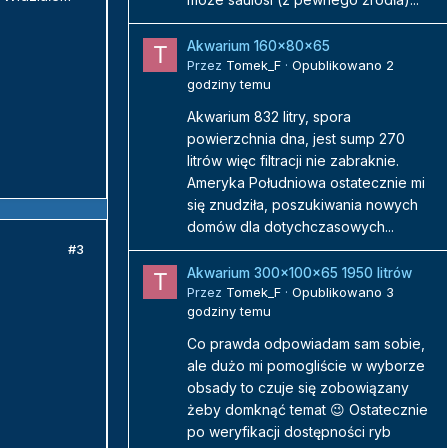
Akwarium 160x80x65
Przez
Tomek_F
·
Opublikowano
2
godziny temu
Akwarium 832 litry, spora
powierzchnia dna, jest sump 270
litrów więc filtracji nie zabraknie.
Ameryka Południowa ostatecznie mi
się znudziła, poszukiwania nowych
domów dla dotychczasowych...
#3
Akwarium 300x100x65 1950 litrów
Przez
Tomek_F
·
Opublikowano
3
godziny temu
Co prawda odpowiadam sam sobie,
ale dużo mi pomogliście w wyborze
obsady to czuje się zobowiązany
żeby domknąć temat 😉 Ostatecznie
po weryfikacji dostępności ryb