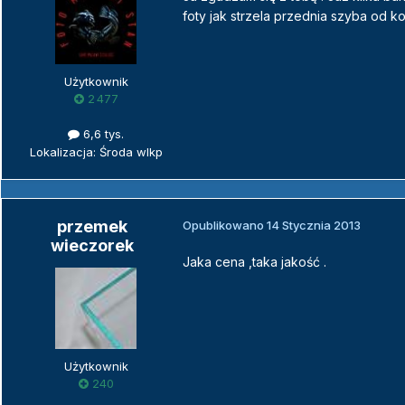
foty jak strzela przednia szyba od ko
Użytkownik
2 477
6,6 tys.
Lokalizacja: Środa wlkp
przemek
Opublikowano
14 Stycznia 2013
wieczorek
Jaka cena ,taka jakość .
Użytkownik
240