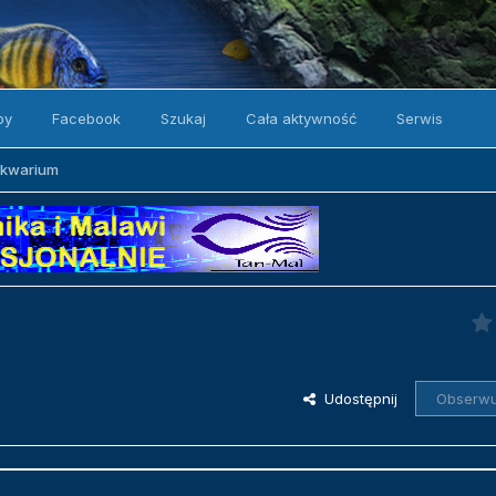
by
Facebook
Szukaj
Cała aktywność
Serwis
akwarium
Udostępnij
Obserwu