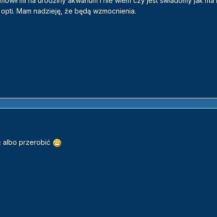
amówił mi na urodziny akwarium i nie wiem czy jest świadomy jak m
 opti. Mam nadzieję, że będą wzmocnienia.
 albo przerobić