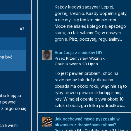
Każdy kiedyś zaczynał. Lepiej,
gorzej, średnio. Każdy popełnia gafy,
a nie myli się ten kto nic nie robi.
Może nie miałeś kolego najlepszego
#7
startu, a i tak witamy Cię w naszym
gronie. Pisz, poczytaj, regulaminy...
Aranżacja z modułów DIY
 ma być
Przez
Przemysław Woźniak
·
Opublikowano
28 Lipca
To jest pewien problem, choć na
razie nie aż tak duży. Aktualna
obsada ma około roku, więc nie są to
ryby duże i pewnie składają mniej
oba klejąca
ikry. W mojej ocenie pływa około 10
na pewne
sztuk drobiazgu i kilka podrostków...
 z tego co się
Jak odchować młode pyszczaki w
akwarium z drapieżnymi rybami?
h kwestii.
Przez
radek84
·
Opublikowano
28 Lipca