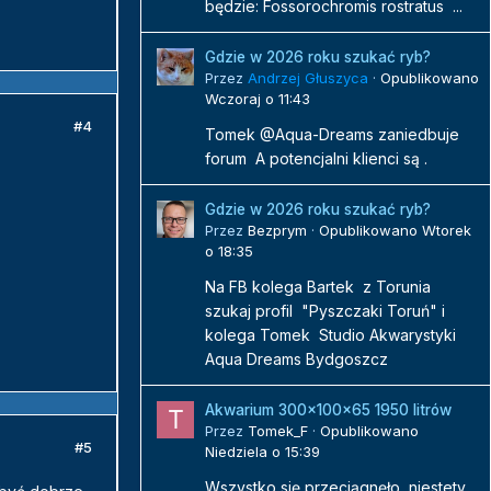
będzie: Fossorochromis rostratus ...
Gdzie w 2026 roku szukać ryb?
Przez
Andrzej Głuszyca
·
Opublikowano
Wczoraj o 11:43
#4
Tomek @Aqua-Dreams zaniedbuje
forum A potencjalni klienci są .
Gdzie w 2026 roku szukać ryb?
Przez
Bezprym
·
Opublikowano
Wtorek
o 18:35
Na FB kolega Bartek z Torunia
szukaj profil "Pyszczaki Toruń" i
kolega Tomek Studio Akwarystyki
Aqua Dreams Bydgoszcz
Akwarium 300x100x65 1950 litrów
Przez
Tomek_F
·
Opublikowano
#5
Niedziela o 15:39
Wszystko się przeciągnęło, niestety