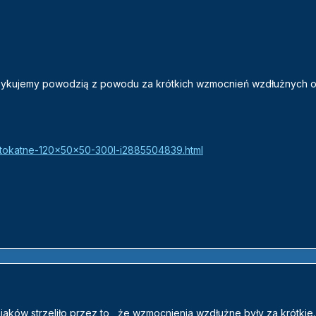
.
yzykujemy powodzią z powodu za krótkich wzmocnień wzdłużnych o
ostokatne-120x50x50-300l-i2885504839.html
niaków strzeliło przez to , że wzmocnienia wzdłużne były za krótkie