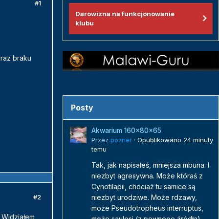
#1
Darowizna na funkcjonowanie
klubu
raz braku
Posty
Akwarium 160x80x65
Przez
pozner
·
Opublikowano
24 minuty
temu
Tak, jak napisałeś, mniejsza mbuna. I
niezbyt agresywna. Może któraś z
Cynotilapii, chociaż tu samice są
niezbyt urodziwe. Może rdzawy,
#2
może Pseudotropheus interruptus,
. Widziałem
może saulosi (z pewnego źródła)...