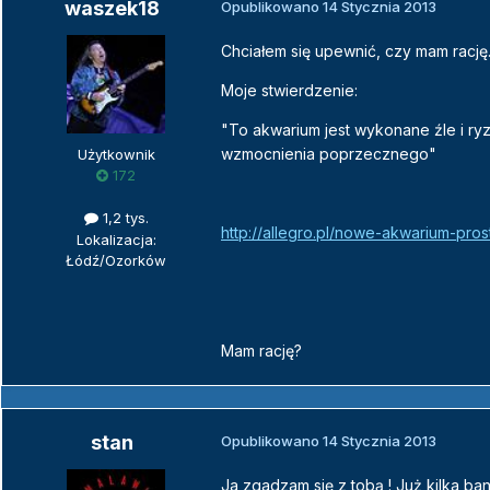
waszek18
Opublikowano
14 Stycznia 2013
Chciałem się upewnić, czy mam rację
Moje stwierdzenie:
"To akwarium jest wykonane źle i r
wzmocnienia poprzecznego"
Użytkownik
172
1,2 tys.
http://allegro.pl/nowe-akwarium-pr
Lokalizacja:
Łódź/Ozorków
Mam rację?
stan
Opublikowano
14 Stycznia 2013
Ja zgadzam się z tobą ! Już kilka ba