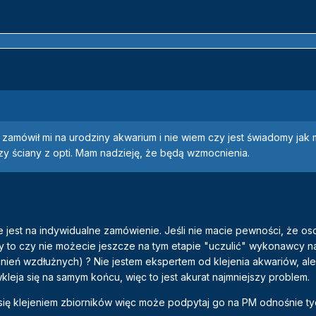
 zamówił mi na urodziny akwarium i nie wiem czy jest świadomy jak
y ściany z opti. Mam nadzieję, że będą wzmocnienia.
est na indywidualne zamówienie. Jeśli nie macie pewności, że os
y to czy nie możecie jeszcze na tym etapie "uczulić" wykonawcy 
nień wzdłużnych) ? Nie jestem ekspertem od klejenia akwariów, ale
leja się na samym końcu, więc to jest akurat najmniejszy problem.
ię klejeniem zbiorników więc może podpytaj go na PM odnośnie tyc