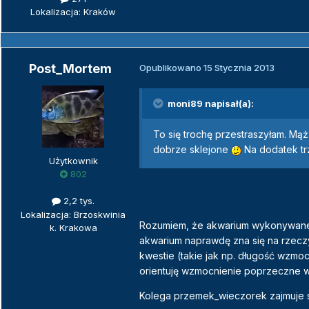
Lokalizacja: Kraków
Post_Mortem
Opublikowano
15 Stycznia 2013
moni89 napisał(a):
To się trochę przestraszyłam. Mąż
dobrze sklejone
Na dodatek trz
Użytkownik
802
2,2 tys.
Lokalizacja: Brzoskwinia
Rozumiem, że akwarium wykonywane j
k. Krakowa
akwarium naprawdę zna się na rzecz
kwestie (takie jak np. długość wzmoc
orientuję wzmocnienie poprzeczne wk
Kolega przemek_wieczorek zajmuje s