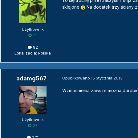
To się trochę przestraszyłam. Mąż z
sklejone
Na dodatek trzy ściany z
Użytkownik
14
92
Lokalizacja: Polska
adamg567
Opublikowano
15 Stycznia 2013
Wzmocnienia zawsze można dorobić
Użytkownik
27
271