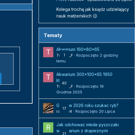
Kolega trochę jak ksiądz udzielający
nauk małżeńskich 😉
Tematy
Akwarium 160x80x65
Tomek_F
1
· Rozpoczęto
2 godziny
temu
Akwarium 300x100x65 1950
litrów
40
Tomek_F
· Rozpoczęto
19
Grudnia 2025
Gdzie w 2026 roku szukać ryb?
17
radek84
· Rozpoczęto
20 Lipca
Jak odchować młode pyszczaki
w akwarium z drapieżnymi
21