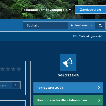
Zarejestruj się
Posiadasz konto? Zaloguj się
Ten temat
Cała aktywność
OGŁOSZENIA
jący
0
Pokrzywna 2026
Niespodzianka dla Klubowiczów