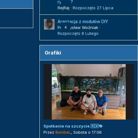
rybami?
RejRaj
· Rozpoczęto
27 Lipca
Aranżacja z modułów DIY
Przemysław Woźniak
4
·
Rozpoczęto
8 Lutego
Grafiki
Spotkanie na szczycie 🇲🇼🍻
Przez
BombeL
,
Sobota o 17:06