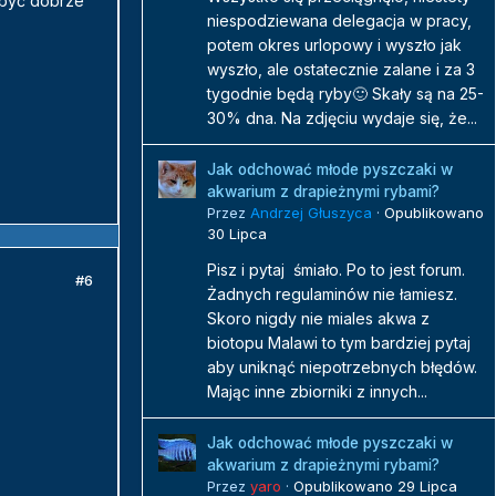
a być dobrze
niespodziewana delegacja w pracy,
potem okres urlopowy i wyszło jak
wyszło, ale ostatecznie zalane i za 3
tygodnie będą ryby🙂 Skały są na 25-
30% dna. Na zdjęciu wydaje się, że...
Jak odchować młode pyszczaki w
akwarium z drapieżnymi rybami?
Przez
Andrzej Głuszyca
·
Opublikowano
30 Lipca
Pisz i pytaj śmiało. Po to jest forum.
#6
Żadnych regulaminów nie łamiesz.
Skoro nigdy nie miales akwa z
biotopu Malawi to tym bardziej pytaj
aby uniknąć niepotrzebnych błędów.
Mając inne zbiorniki z innych...
Jak odchować młode pyszczaki w
akwarium z drapieżnymi rybami?
Przez
yaro
·
Opublikowano
29 Lipca