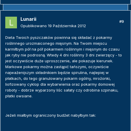
Lunarii
#9
Opublikowano
19 Października 2012
Dieta Twoich pyszczaków powinna się składać z pokarmy
roślinnego urozmaiconego mięsnym. Na Twoim miejscu
karmiłbym pół na pół pokarmem roślinnym i mięsnym do czasu
jak ryby nie podrosną. Wtedy 4 dni roślinny 3 dni zwierzęcy - to
jest oczywiście duże uproszczenie, ale pokazuje kierunek.
Markowe pokarmy można zastąpić tańszymi, oczywiście
najważenijszym składnikiem będzie spirulina, najlepiej w
płatkach, do tego granulowany pokarm ogólny, mrożonki,
liofizowany cyklop dla wybarwienia oraz pokarmy domowej
roboty - dobrze wyparzony liśc sałaty czy odrobina szpinaku,
płatki owsiane.
Jeżeli miałbym ograniczony budżet nabyłbym tak: