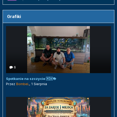
Grafiki
6
Spotkanie na szczycie 🇲🇼🍻
Przez
BombeL
,
1 Sierpnia