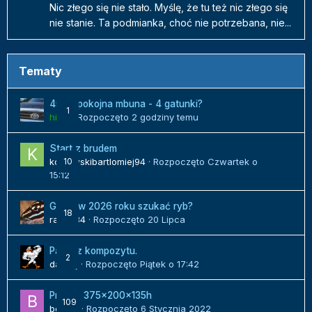
Nic złego się nie stało. Myślę, że tu też nic złego się
nie stanie. Ta podmianka, choć nie potrzebana, nie...
Tematy
450l spokojna mbuna - 4 gatunki?
1
hilux
· Rozpoczęto
2 godziny temu
Start z brudem
kozlowskibartlomiej94
10
· Rozpoczęto
Czwartek o
15:12
Gdzie w 2026 roku szukać ryb?
18
radek84
· Rozpoczęto
20 Lipca
Panel z kompozytu.
2
danielj
· Rozpoczęto
Piątek o 17:42
Projekt 375x200x135h
109
bojack
· Rozpoczęto
6 Stycznia 2022