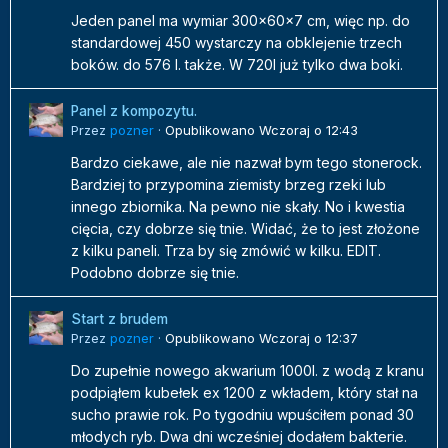
Jeden panel ma wymiar 300x60x7 cm, więc np. do
standardowej 450 wystarczy na obklejenie trzech
boków. do 576 l. także. W 720l już tylko dwa boki.
Panel z kompozytu.
Przez
pozner
·
Opublikowano
Wczoraj o 12:43
Bardzo ciekawe, ale nie nazwał bym tego stonerock.
Bardziej to przypomina ziemisty brzeg rzeki lub
innego zbiornika. Na pewno nie skały. No i kwestia
cięcia, czy dobrze się tnie. Widać, że to jest złożone
z kilku paneli. Trza by się zmówić w kilku. EDIT.
Podobno dobrze się tnie.
Start z brudem
Przez
pozner
·
Opublikowano
Wczoraj o 12:37
Do zupełnie nowego akwarium 1000l. z wodą z kranu
podpiąłem kubełek ex 1200 z wkładem, który stał na
sucho prawie rok. Po tygodniu wpuściłem ponad 30
młodych ryb. Dwa dni wcześniej dodałem bakterie.