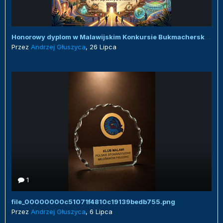
Honorowy dyplom w Malawijskim Konkursie Bukmacherskim :)
Przez
Andrzej Głuszyca
,
26 Lipca
1
file_00000000c51071f4810c19139bedb755.png
Przez
Andrzej Głuszyca
,
6 Lipca