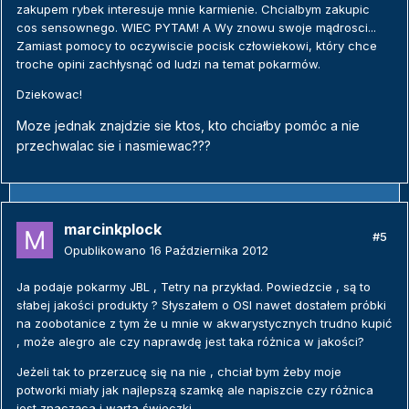
zakupem rybek interesuje mnie karmienie. Chcialbym zakupic
cos sensownego. WIEC PYTAM! A Wy znowu swoje mądrosci...
Zamiast pomocy to oczywiscie pocisk człowiekowi, który chce
troche opini zachłysnąć od ludzi na temat pokarmów.
Dziekowac!
Moze jednak znajdzie sie ktos, kto chciałby pomóc a nie
przechwalac sie i nasmiewac???
marcinkplock
#5
Opublikowano
16 Października 2012
Ja podaje pokarmy JBL , Tetry na przykład. Powiedzcie , są to
słabej jakości produkty ? Słyszałem o OSI nawet dostałem próbki
na zoobotanice z tym że u mnie w akwarystycznych trudno kupić
, może alegro ale czy naprawdę jest taka różnica w jakości?
Jeżeli tak to przerzucę się na nie , chciał bym żeby moje
potworki miały jak najlepszą szamkę ale napiszcie czy różnica
jest znacząca i warta świeczki.