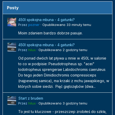
Posty
450l spokojna mbuna - 4 gatunki?
Przez
pozner
·
Opublikowano
33 minuty temu
Moim zdaniem bardzo dobrze pasuje.
450l spokojna mbuna - 4 gatunki?
Przez
hilux
·
Opublikowano
2 godziny temu
Od ponad dwóch lat pływa u mnie w 450L w salonie
to co w podpisie: Pseudotropheus sp. "acei"
Iodotropheus sprengerae Labidochromis caeruleus
Do tego jeden Dimidiochromis compressiceps
(najpewniej samica), ma krzaki z mchu jawajskiego, w
których sobie siedzi. Pięć giętozębów (dwa...
Start z brudem
Przez
hilux
·
Opublikowano
3 godziny temu
To jest tu kluczowe - przeszczep zrobiłeś do szkła,