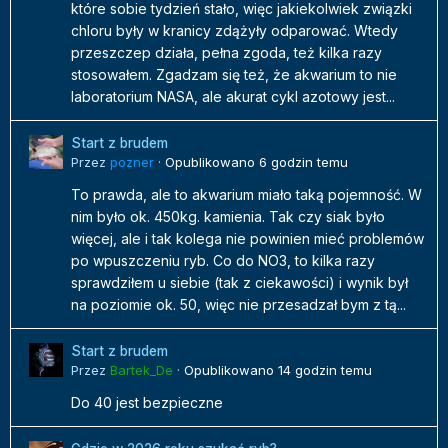
które sobie tydzień stało, więc jakiekolwiek związki
chloru były w kranicy zdążyły odparować. Wtedy
przeszczep działa, pełna zgoda, też kilka razy
stosowałem. Zgadzam się też, że akwarium to nie
laboratorium NASA, ale akurat cykl azotowy jest...
Start z brudem
Przez
pozner
·
Opublikowano
6 godzin temu
To prawda, ale to akwarium miało taką pojemność. W
nim było ok. 450kg. kamienia. Tak czy siak było
więcej, ale i tak kolega nie powinien mieć problemów
po wpuszczeniu ryb. Co do NO3, to kilka razy
sprawdziłem u siebie (tak z ciekawości) i wynik był
na poziomie ok. 50, więc nie przesadzał bym z tą...
Start z brudem
Przez
Bartek_De
·
Opublikowano
14 godzin temu
Do 40 jest bezpieczne