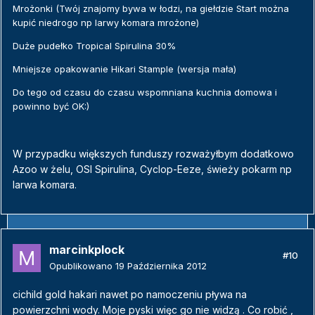
Mrożonki (Twój znajomy bywa w łodzi, na giełdzie Start można
kupić niedrogo np larwy komara mrożone)
Duże pudełko Tropical Spirulina 30%
Mniejsze opakowanie Hikari Stample (wersja mała)
Do tego od czasu do czasu wspomniana kuchnia domowa i
powinno być OK:)
W przypadku większych funduszy rozważyłbym dodatkowo
Azoo w żelu, OSI Spirulina, Cyclop-Eeze, świeży pokarm np
larwa komara.
marcinkplock
#10
Opublikowano
19 Października 2012
cichild gold hakari nawet po namoczeniu pływa na
powierzchni wody. Moje pyski więc go nie widzą . Co robić ,