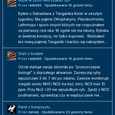
Gdzie w 2026 roku szukać ryb?
Przez
radek84
·
Opublikowano
16 godzin temu
Byłem u Sebastiana z Tanganika Konin w zeszłym
tygodniu. Ma piękne Othopharynx, Placidochromis,
Lethrinops i sporo innych których nie rozpoznałem
na pierwszy rzut oka. W ogóle nie ma mbuny. Rybska
w świetnej kondycji, nic tylko kupować. Widziałem
też masę pięknej Tanganiki i bardzo się nakręciłem...
Start z brudem
Przez
radek84
·
Opublikowano
16 godzin temu
Od lat startuje swoje zbiorniki po "przeszczepie
biologii" z dojrzałego akwarium. Zazwyczaj ryby
wpuszczam 3 do 7 dni po zalaniu. Zawsze monitoruje
związki azotu: NH3 i NO2 ma być zero, NO3 max 10
ppm. Przy No3 >20 nie wpuściłbym ryb. Zjedź z NO3
podmianami, sprawdzaj czy w międzyczasie nie...
Panel z kompozytu.
Przez
danielj
·
Opublikowano
23 godziny temu