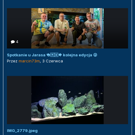
4
Spotkanie u Jarasa 🍻🇲🇼🐠 kolejna edycja 😜
Przez
marcin73m
,
3 Czerwca
IMG_2779.jpeg