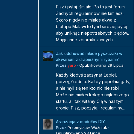
Pisz i pytaj śmiało. Po to jest forum.
Żadnych regulaminów nie łamiesz.
Skoro nigdy nie miales akwa z
biotopu Malawi to tym bardziej pytaj
aby uniknąć niepotrzebnych błędów.
Mając inne zbiorniki z innych...
Jak odchować młode pyszczaki w
akwarium z drapieżnymi rybami?
Przez
yaro
·
Opublikowano
29 Lipca
Każdy kiedyś zaczynał. Lepiej,
gorzej, średnio. Każdy popełnia gafy,
a nie myli się ten kto nic nie robi.
Może nie miałeś kolego najlepszego
startu, a i tak witamy Cię w naszym
gronie. Pisz, poczytaj, regulaminy...
Aranżacja z modułów DIY
Przez
Przemysław Woźniak
·
Opublikowano
28 Lipca