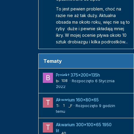
To jest pewien problem, choć na
razie nie aż tak duży. Aktualna
obsada ma około roku, więc nie są to
ryby duże i pewnie składają mniej
ikry. W mojej ocenie pływa około 10
sztuk drobiazgu i kilka podrostków...
Tematy
Projekt 375x200x135h
bojack
108
· Rozpoczęto
6 Stycznia
2022
Akwarium 160x80x65
Tomek_F
1
· Rozpoczęto
9 godzin
temu
Akwarium 300x100x65 1950
litrów
40