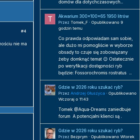
domów dla dotychczasowych...
Akwarium 300x100x65 1950 litrów
Przez
Tomek_F
·
Opublikowano
9
godzin temu
#4
Co prawda odpowiadam sam sobie,
mościu nie ma
ale dużo mi pomogliście w wyborze
obsady to czuje się zobowiązany
żeby domknąć temat 😉 Ostatecznie
po weryfikacji dostępności ryb
będzie: Fossorochromis rostratus ...
Gdzie w 2026 roku szukać ryb?
Przez
Andrzej Głuszyca
·
Opublikowano
Wczoraj o 11:43
Tomek @Aqua-Dreams zaniedbuje
forum A potencjalni klienci są .
Gdzie w 2026 roku szukać ryb?
Przez
Bezprym
·
Opublikowano
Wtorek