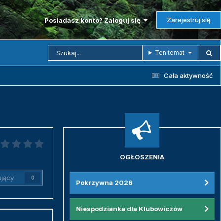
Zarejestruj się
Posiadasz konto? Zaloguj się
Ten temat
Cała aktywność
OGŁOSZENIA
jący
0
Pokrzywna 2026
Niespodzianka dla Klubowiczów