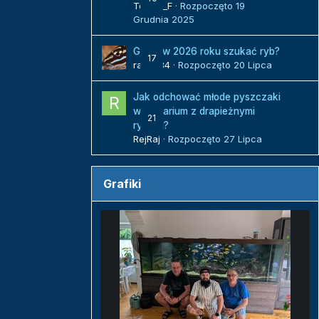
Tomek_F
· Rozpoczęto
19
Grudnia 2025
Gdzie w 2026 roku szukać ryb?
17
radek84
· Rozpoczęto
20 Lipca
Jak odchować młode pyszczaki
w akwarium z drapieżnymi
21
rybami?
RejRaj
· Rozpoczęto
27 Lipca
Grafiki