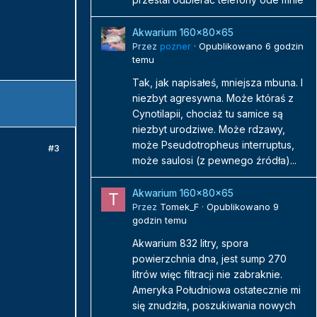
Akwarium 160x80x65
Przez
pozner
·
Opublikowano
6 godzin
temu
Tak, jak napisałeś, mniejsza mbuna. I
niezbyt agresywna. Może któraś z
Cynotilapii, chociaż tu samice są
niezbyt urodziwe. Może rdzawy,
może Pseudotropheus interruptus,
#3
może saulosi (z pewnego źródła)...
Akwarium 160x80x65
Przez
Tomek_F
·
Opublikowano
9
godzin temu
Akwarium 832 litry, spora
powierzchnia dna, jest sump 270
litrów więc filtracji nie zabraknie.
Ameryka Południowa ostatecznie mi
się znudziła, poszukiwania nowych