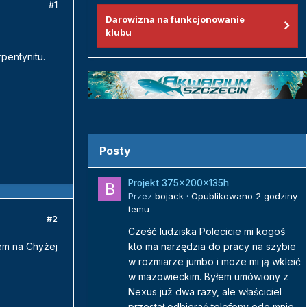
#1
Darowizna na funkcjonowanie
klubu
pentynitu.
Posty
Projekt 375x200x135h
Przez
bojack
·
Opublikowano
2 godziny
temu
#2
Cześć ludziska Polecicie mi kogoś
łem na Chyżej
kto ma narzędzia do pracy na szybie
w rozmiarze jumbo i moze mi ją wkleić
w mazowieckim. Byłem umówiony z
Nexus już dwa razy, ale właściciel
przestał odbierać telefony ode mnie