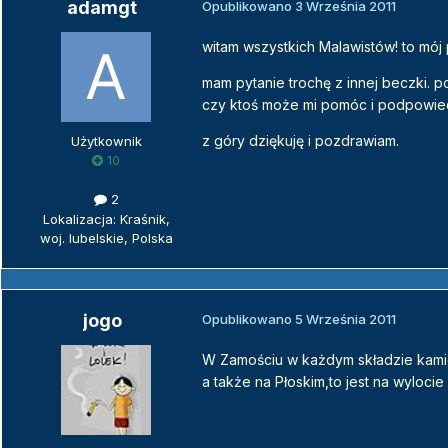
adamgt
Opublikowano
3 Września 2011
witam wszystkich Malawistów! to mój
mam pytanie trochę z innej beczki.
czy ktoś może mi pomóc i podpowied
z góry dziękuję i pozdrawiam.
Użytkownik
10
2
Lokalizacja: Kraśnik,
woj. lubelskie, Polska
jogo
Opublikowano
5 Września 2011
W Zamościu w każdym składzie kamien
a także na Płoskim,to jest na wyloci