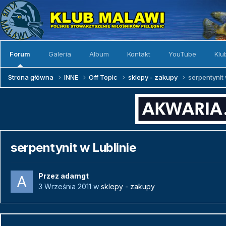
Forum
Galeria
Album
Kontakt
YouTube
Klu
Strona główna
INNE
Off Topic
sklepy - zakupy
serpentynit 
serpentynit w Lublinie
Przez
adamgt
3 Września 2011
w
sklepy - zakupy