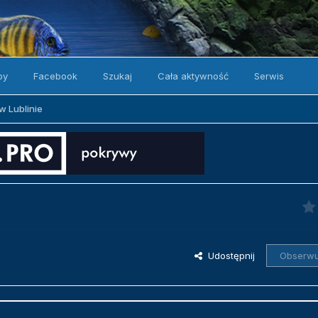
by
Facebook
Szukaj
Cała aktywność
Serwis
w Lublinie
Udostępnij
Obserwu