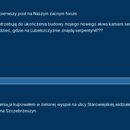
 pierwszy post na Naszym zacnym forum.
 potrzebuję do ukończenia budowy mojego nowego akwa kamieni ser
zieć, gdzie na Lubelszczyźnie znajdę serpentynit???
ia,ja kupowałem w zielonej wyspie na ulicy Starowiejskiej,widzia
e na Szczebrzeszyn.