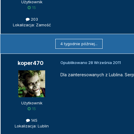
Użytkownik
15
203
Lokalizacja: Zamość
4 tygodnie później...
koper470
Opublikowano
28 Września 2011
Dla zainteresowanych z Lublina. Serpe
Użytkownik
15
145
Lokalizacja: Lublin