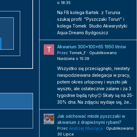
o 18:35
Na FB kolega Bartek z Torunia
szukaj profil "Pyszczaki Toruń" i
kolega Tomek Studio Akwarystyki
Aqua Dreams Bydgoszcz
Akwarium 300x100x65 1950 litrów
Przez
Tomek_F
·
Opublikowano
Niedziela o 15:39
Wszystko się przeciągnęło, niestety
niespodziewana delegacja w pracy,
potem okres urlopowy i wyszło jak
wyszło, ale ostatecznie zalane i za 3
tygodnie będą ryby🙂 Skały są na 25-
30% dna. Na zdjęciu wydaje się, że...
Jak odchować młode pyszczaki w
akwarium z drapieżnymi rybami?
Przez
Andrzej Głuszyca
·
Opublikowano
30 Lipca