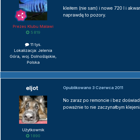
kleiłem (nie sam) i nowe 720 l i akwa
naprawdę to pozory.
Prezes Klubu Malawi
5 819
11 tys.
Lokalizacja: Jelenia
Góra, woj. Dolnośląskie,
Polska
eljot
Opublikowano
3 Czerwca 2011
No zaraz po remoncie i bez doświadc
poważnie to nie zaczynałbym klejeni
Użytkownik
1 890