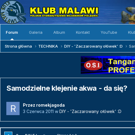
Forum
Galeria
Album
Kontakt
YouTube
Klu
Strona główna
TECHNIKA
DIY - 'Zaczarowany ołówek' :D
Sam
Samodzielne klejenie akwa - da się?
Przez
romekjagoda
3 Czerwca 2011
w
DIY - 'Zaczarowany ołówek' :D