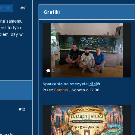
#9
Autor
Grafiki
ozna samemu
est to tylko
oblem, czy w
4
Spotkanie na szczycie 🇲🇼🍻
Przez
BombeL
,
Sobota o 17:06
#10
ciem do