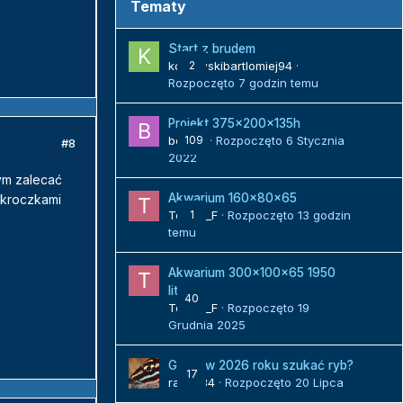
Tematy
Start z brudem
kozlowskibartlomiej94
2
·
Rozpoczęto
7 godzin temu
Projekt 375x200x135h
bojack
109
· Rozpoczęto
6 Stycznia
#8
2022
ym zalecać
Akwarium 160x80x65
 kroczkami
Tomek_F
1
· Rozpoczęto
13 godzin
temu
Akwarium 300x100x65 1950
litrów
40
Tomek_F
· Rozpoczęto
19
Grudnia 2025
Gdzie w 2026 roku szukać ryb?
17
radek84
· Rozpoczęto
20 Lipca