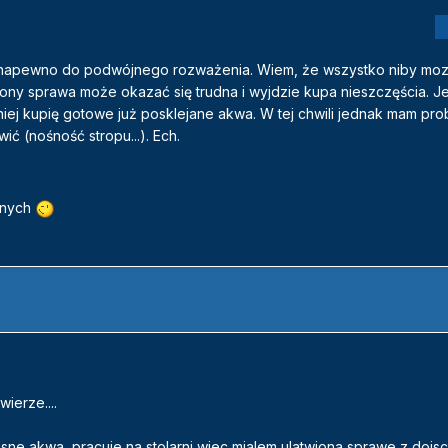
a napewno do podwójnego rozważenia. Wiem, że wszystko niby m
trony sprawa może okazać się trudna i wyjdzie kupa nieszczęścia. Je
tniej kupię gotowe już posklejane akwa. W tej chwili jednak mam pr
ć (nośność stropu...). Ech.
żnych
ierze....
ne akwa, pracuje na stolarni wiec mialem ulatwiona sprawe z dojs