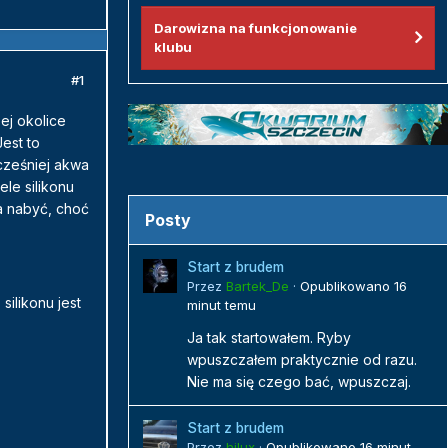
Darowizna na funkcjonowanie
klubu
#1
ej okolice
est to
cześniej akwa
le silikonu
wa nabyć, choć
Posty
Start z brudem
Przez
Bartek_De
·
Opublikowano
16
ilikonu jest
minut temu
Ja tak startowałem. Ryby
wpuszczałem praktycznie od razu.
Nie ma się czego bać, wpuszczaj.
Start z brudem
Przez
hilux
·
Opublikowano
16 minut