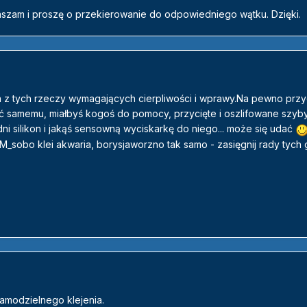
raszam i proszę o przekierowanie do odpowiedniego wątku. Dzięki.
na z tych rzeczy wymagających cierpliwości i wprawy.Na pewno prz
eić samemu, miałbyś kogoś do pomocy, przycięte i oszlifowane szyb
ni silikon i jakąś sensowną wyciskarkę do niego... może się udać
. M_sobo klei akwaria, borysjaworzno tak samo - zasięgnij rady tych 
samodzielnego klejenia.