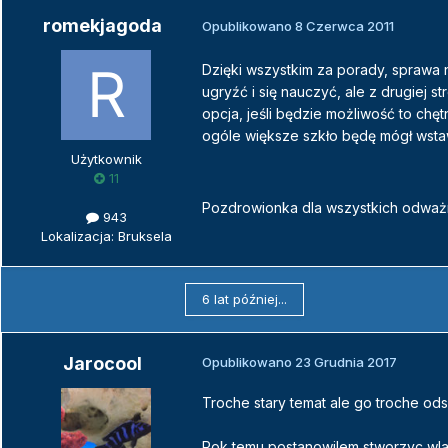
romekjagoda
Opublikowano
8 Czerwca 2011
Dzięki wszystkim za porady, spraw
ugryźć i się nauczyć, ale z drugiej s
opcja, jeśli będzie możliwość to chę
ogóle większe szkło będę mógł wstawi
Użytkownik
11
Pozdrowionka dla wszystkich odwa
943
Lokalizacja: Bruksela
6 lat później...
Jarocool
Opublikowano
23 Grudnia 2017
Troche stary temat ale go troche odsw
Rok temu postanowilem stworzyc wlas