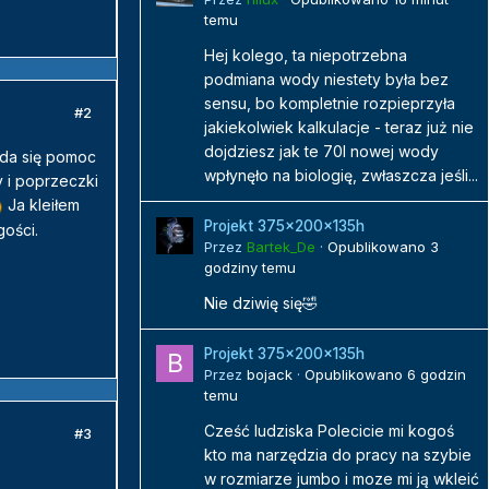
temu
Hej kolego, ta niepotrzebna
podmiana wody niestety była bez
sensu, bo kompletnie rozpieprzyła
#2
jakiekolwiek kalkulacje - teraz już nie
dojdziesz jak te 70l nowej wody
yda się pomoc
wpłynęło na biologię, zwłaszcza jeśli...
y i poprzeczki
Ja kleiłem
Projekt 375x200x135h
gości.
Przez
Bartek_De
·
Opublikowano
3
godziny temu
Nie dziwię się🤣
Projekt 375x200x135h
Przez
bojack
·
Opublikowano
6 godzin
temu
Cześć ludziska Polecicie mi kogoś
#3
kto ma narzędzia do pracy na szybie
w rozmiarze jumbo i moze mi ją wkleić