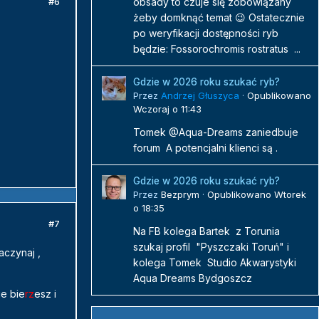
#6
obsady to czuje się zobowiązany
żeby domknąć temat 😉 Ostatecznie
po weryfikacji dostępności ryb
będzie: Fossorochromis rostratus ...
Gdzie w 2026 roku szukać ryb?
Przez
Andrzej Głuszyca
·
Opublikowano
Wczoraj o 11:43
Tomek @Aqua-Dreams zaniedbuje
forum A potencjalni klienci są .
Gdzie w 2026 roku szukać ryb?
Przez
Bezprym
·
Opublikowano
Wtorek
o 18:35
#7
Na FB kolega Bartek z Torunia
szukaj profil "Pyszczaki Toruń" i
aczynaj ,
kolega Tomek Studio Akwarystyki
Aqua Dreams Bydgoszcz
ie bie
rz
esz i