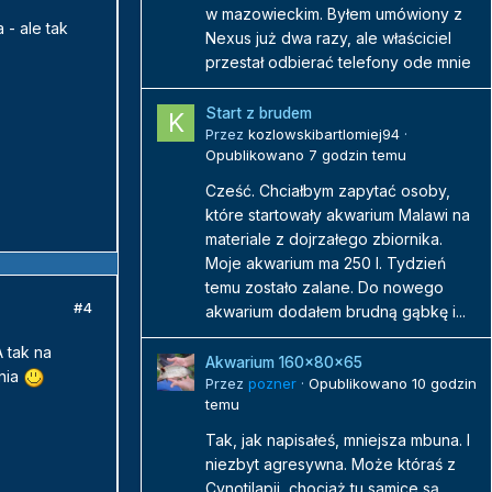
w mazowieckim. Byłem umówiony z
 - ale tak
Nexus już dwa razy, ale właściciel
przestał odbierać telefony ode mnie
Start z brudem
Przez
kozlowskibartlomiej94
·
Opublikowano
7 godzin temu
Cześć. Chciałbym zapytać osoby,
które startowały akwarium Malawi na
materiale z dojrzałego zbiornika.
Moje akwarium ma 250 l. Tydzień
temu zostało zalane. Do nowego
#4
akwarium dodałem brudną gąbkę i...
 tak na
Akwarium 160x80x65
nia
Przez
pozner
·
Opublikowano
10 godzin
temu
Tak, jak napisałeś, mniejsza mbuna. I
niezbyt agresywna. Może któraś z
Cynotilapii, chociaż tu samice są