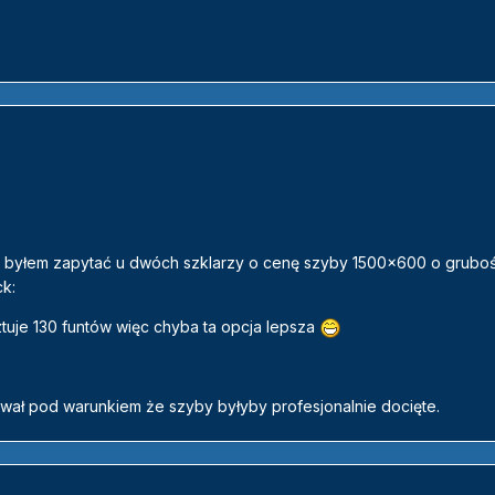
 byłem zapytać u dwóch szklarzy o cenę szyby 1500x600 o gruboś
ck:
je 130 funtów więc chyba ta opcja lepsza
ował pod warunkiem że szyby byłyby profesjonalnie docięte.