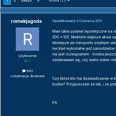
2
DALEJ
Strona 1 z 2
1
romekjagoda
Opublikowano
3 Czerwca 2011
Mam takie pytanie hipotetyczne na r
200 x 50). Niektóre większe akwa są 
łatwiejsze do transportu zwykłym sa
nie kleił wykonalne jest samodzieln
nie jest rozwiązaniem - trzeba jeszc
Użytkownik
zastanawiam się, czy warto sobie robi
11
943
Lokalizacja: Bruksela
Czy kktoś kto ma doświadczenie w kl
trudne? Przypusczam że tak, i że je
PS.