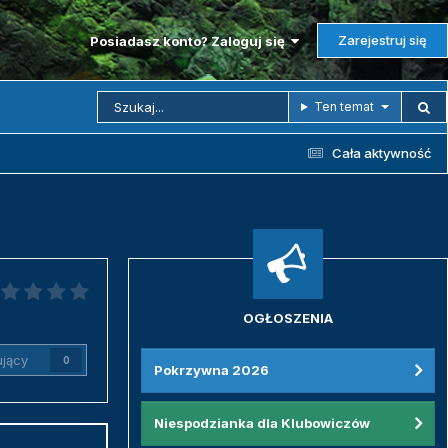
Zarejestruj się
Posiadasz konto? Zaloguj się
Ten temat
Cała aktywność
OGŁOSZENIA
jący
0
Pokrzywna 2026
Niespodzianka dla Klubowiczów