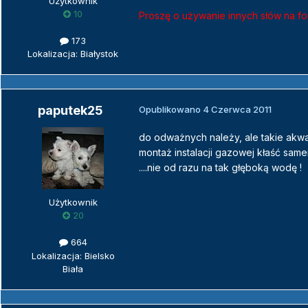
Użytkownik
10
Proszę o używanie innych słów na fo
173
Lokalizacja: Białystok
paputek25
Opublikowano
4 Czerwca 2011
do odważnych należy, ale takie akwa
montaż instalacji gazowej kłaść sa
....nie od razu na tak głęboką wodę !
Użytkownik
20
664
Lokalizacja: Bielsko
Biała