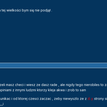
tej wielkości bym się nie podjął .
eli masz checi i wiesz ze dasz rade , ale nigdy tego nierobiles to z
 opiniami z innymi ludzmi ktorzy kleja akwa i zrob to sam
unikac i od ktorej czesci zaczac , zeby niewyszlo ze z
d..y
strony s
,,i