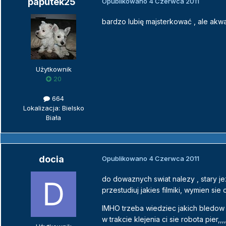
paputek25
Opublikowano
4 Czerwca 2011
bardzo lubię majsterkować , ale akwa 
Użytkownik
20
664
Lokalizacja: Bielsko
Biała
docia
Opublikowano
4 Czerwca 2011
do dowaznych swiat nalezy , stary jez
przestudiuj jakies filmiki, wymien sie
IMHO trzeba wiedziec jakich bledow 
w trakcie klejenia ci sie robota pier,,,,,