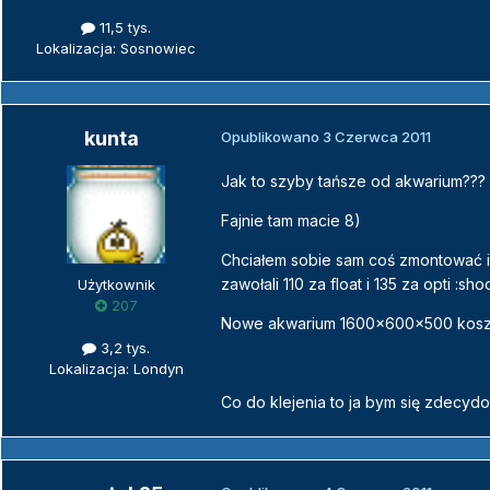
11,5 tys.
Lokalizacja: Sosnowiec
kunta
Opublikowano
3 Czerwca 2011
Jak to szyby tańsze od akwarium???
Fajnie tam macie 8)
Chciałem sobie sam coś zmontować i
zawołali 110 za float i 135 za opti :sho
Użytkownik
207
Nowe akwarium 1600x600x500 kosztu
3,2 tys.
Lokalizacja: Londyn
Co do klejenia to ja bym się zdecyd