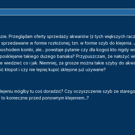
azie. Przeglądam oferty sprzedaży akwariów (z tych większych racz
sprzedawane w formie rozłożonej, tzn. w formie szyb do klejenia. J
mochodem kombi, ale... powstaje pytanie czy dla kogoś kto nigdy w
e posklejanie takiego dużego baniaka? Przypuszczam, że nałożyć wie
ze wiedzieć co i jak. Niemniej, za grosze można takie szyby do ak
ć kłopot i czy nie lepiej kupić sklejone już używane?
ejeniu móglby tu coś doradzić? Czy oczyszczenie szyb ze starego s
st to konieczne przed ponownym klejeniem...?