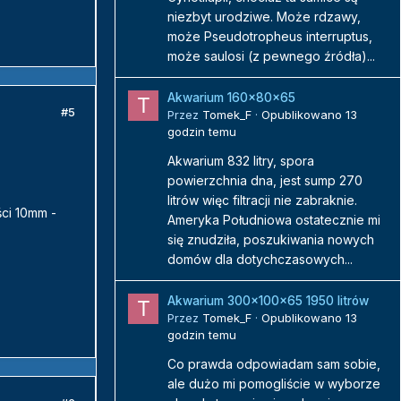
niezbyt urodziwe. Może rdzawy,
może Pseudotropheus interruptus,
może saulosi (z pewnego źródła)...
Akwarium 160x80x65
#5
Przez
Tomek_F
·
Opublikowano
13
godzin temu
Akwarium 832 litry, spora
powierzchnia dna, jest sump 270
litrów więc filtracji nie zabraknie.
ci 10mm -
Ameryka Południowa ostatecznie mi
się znudziła, poszukiwania nowych
domów dla dotychczasowych...
Akwarium 300x100x65 1950 litrów
Przez
Tomek_F
·
Opublikowano
13
godzin temu
Co prawda odpowiadam sam sobie,
ale dużo mi pomogliście w wyborze