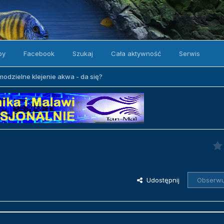
by
Facebook
Szukaj
Cała aktywność
Serwis
odzielne klejenie akwa - da się?
Udostępnij
Obserwu