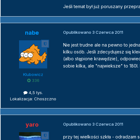
Jeśli temat był już poruszany przep
nabe
Opublikowano
3 Czerwca 2011
Nie jest trudne ale na pewno to jed
kilku osób. Jeśli zdecydujesz się kl
(albo stępione krawędzie), odpowied
sobie kilka, ale "najwieksze" to 180l
Klubowicz
336
4,5 tys.
Lokalizacja: Choszczno
yaro
Opublikowano
3 Czerwca 2011
przy tej wielkości szkła - odradzam 