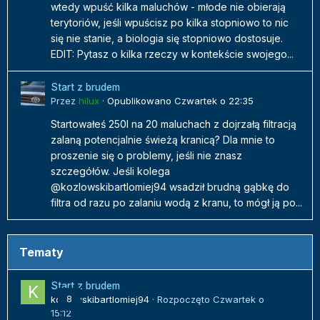
wtedy wpuść kilka maluchów - młode nie obierają
terytoriów, jeśli wpuścisz po kilka stopniowo to nic
się nie stanie, a biologia się stopniowo dostosuje.
EDIT: Pytasz o kilka rzeczy w kontekście swojego...
Start z brudem
Przez
hilux
·
Opublikowano
Czwartek o 22:35
Startowałeś 250l na 20 maluchach z dojrzałą filtracją
zalaną potencjalnie świeżą kranicą? Dla mnie to
proszenie się o problemy, jeśli nie znasz
szczegółów. Jeśli kolega
@kozlowskibartlomiej94 wsadził brudną gąbkę do
filtra od razu po zalaniu wodą z kranu, to mógł ją po...
Tematy
Start z brudem
kozlowskibartlomiej94
8
· Rozpoczęto
Czwartek o
15:12