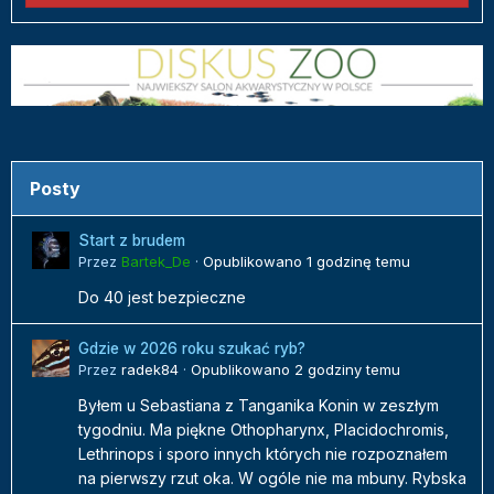
Posty
Start z brudem
Przez
Bartek_De
·
Opublikowano
1 godzinę temu
Do 40 jest bezpieczne
Gdzie w 2026 roku szukać ryb?
Przez
radek84
·
Opublikowano
2 godziny temu
Byłem u Sebastiana z Tanganika Konin w zeszłym
tygodniu. Ma piękne Othopharynx, Placidochromis,
Lethrinops i sporo innych których nie rozpoznałem
na pierwszy rzut oka. W ogóle nie ma mbuny. Rybska