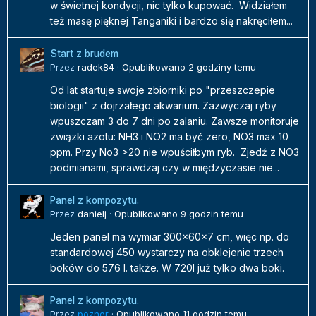
w świetnej kondycji, nic tylko kupować. Widziałem
też masę pięknej Tanganiki i bardzo się nakręciłem...
Start z brudem
Przez
radek84
·
Opublikowano
2 godziny temu
Od lat startuje swoje zbiorniki po "przeszczepie
biologii" z dojrzałego akwarium. Zazwyczaj ryby
wpuszczam 3 do 7 dni po zalaniu. Zawsze monitoruje
związki azotu: NH3 i NO2 ma być zero, NO3 max 10
ppm. Przy No3 >20 nie wpuściłbym ryb. Zjedź z NO3
podmianami, sprawdzaj czy w międzyczasie nie...
Panel z kompozytu.
Przez
danielj
·
Opublikowano
9 godzin temu
Jeden panel ma wymiar 300x60x7 cm, więc np. do
standardowej 450 wystarczy na obklejenie trzech
boków. do 576 l. także. W 720l już tylko dwa boki.
Panel z kompozytu.
Przez
pozner
·
Opublikowano
11 godzin temu