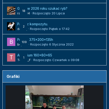
Gdzie w 2026 roku szukać ryb?
18
radek84
· Rozpoczęto
20 Lipca
Panel z kompozytu.
2
danielj
· Rozpoczęto
Piątek o 17:42
Projekt 375x200x135h
109
bojack
· Rozpoczęto
6 Stycznia 2022
Akwarium 160x80x65
1
Tomek_F
· Rozpoczęto
Czwartek o 09:08
Grafiki