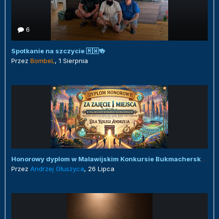
6
Spotkanie na szczycie 🇲🇼🍻
Przez
BombeL
,
1 Sierpnia
Honorowy dyplom w Malawijskim Konkursie Bukmacherskim :)
Przez
Andrzej Głuszyca
,
26 Lipca