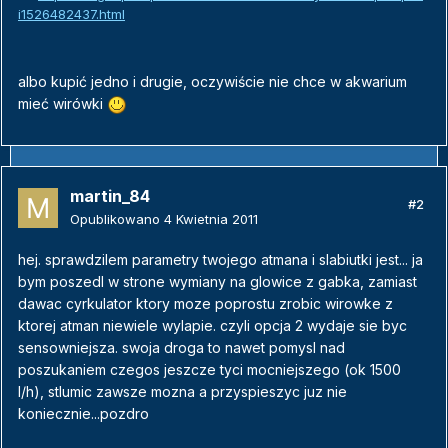
i1526482437.html
albo kupić jedno i drugie, oczywiście nie chce w akwarium
mieć wirówki
martin_84
#2
Opublikowano
4 Kwietnia 2011
hej. sprawdzilem parametry twojego atmana i slabiutki jest... ja
bym poszedl w strone wymiany na glowice z gabka, zamiast
dawac cyrkulator ktory moze poprostu zrobic wirowke z
ktorej atman niewiele wylapie. czyli opcja 2 wydaje sie byc
sensowniejsza. swoja droga to nawet pomysl nad
poszukaniem czegos jeszcze tyci mocniejszego (ok 1500
l/h), stlumic zawsze mozna a przyspieszyc juz nie
koniecznie...pozdro