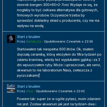
stonrok-bergen-300x60x2-7cm/ Wydaje mi się, że
mogłaby to być ciekawa alternatywa dla gotowych,
firmowych wyrobów. Oczywiście trzeba by
sprawdzić dokładny skład u producenta, czy nie ma
wpływu na wodę.
Start z brudem
Przez
Bartek_De
·
Opublikowano
Czwartek o 23:36
Startowałem tak niespełna 600 litrów. Ok, miałem
dojrzałą ceramikę, którą włożyłem do filtra tydzień po
zalaniu kranówą, wtedy też wypłukałem gąbkę i za 3
dni wpuszczałem ryby. Może i upraszczam, ale serio,
akwarium to nie laboratorium Nasa, zwłaszcza z
pyszczakami☝️
Start z brudem
Przez
hilux
·
Opublikowano
Czwartek o 22:42
Powiem tak: super że w ogóle pytasz, moim zdaniem
nie jest. Zostaw akwarium jak jest na tydzień-dwa i