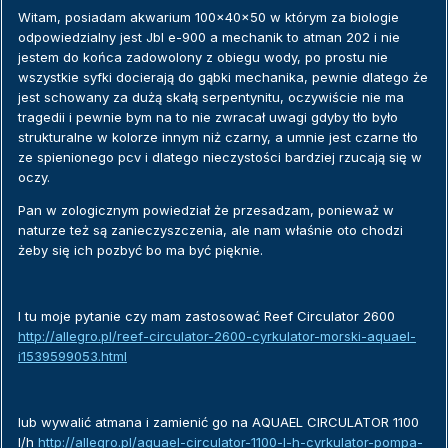
Witam, posiadam akwarium 100x40x50 w którym za biologie
odpowiedzialny jest Jbl e-900 a mechanik to atman 202 i nie
jestem do końca zadowolony z obiegu wody, po prostu nie
wszystkie syfki docierają do gąbki mechanika, pewnie dlatego że
jest schowany za dużą skałą serpentynitu, oczywiście nie ma
tragedii i pewnie bym na to nie zwracał uwagi gdyby tło było
strukturalne w kolorze innym niż czarny, a umnie jest czarne tło
ze spienionego pcv i dlatego nieczystości bardziej rzucają się w
oczy.
Pan w zologicznym powiedział że przesadzam, ponieważ w
naturze też są zanieczyszczenia, ale nam właśnie oto chodzi
żeby się ich pozbyć bo ma być pięknie.
I tu moje pytanie czy mam zastosować Reef Circulator 2600
http://allegro.pl/reef-circulator-2600-cyrkulator-morski-aquael-
i1539599053.html
lub wywalić atmana i zamienić go na AQUAEL CIRCULATOR 1100
l/h
http://allegro.pl/aquael-circulator-1100-l-h-cyrkulator-pompa-