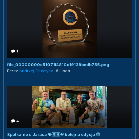
1
file_00000000c51071f4810c19139bedb755.png
Przez
Andrzej Głuszyca
,
6 Lipca
4
Spotkanie u Jarasa 🍻🇲🇼🐠 kolejna edycja 😜