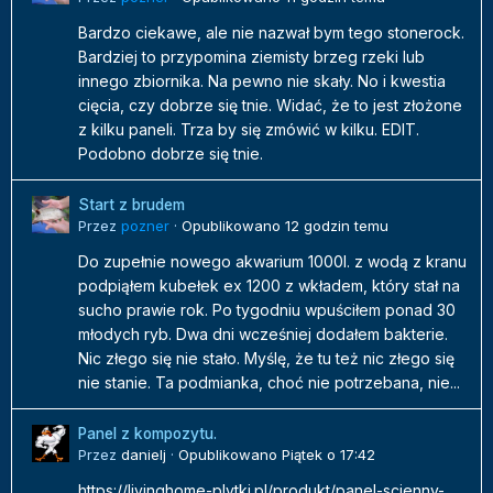
Bardzo ciekawe, ale nie nazwał bym tego stonerock.
Bardziej to przypomina ziemisty brzeg rzeki lub
innego zbiornika. Na pewno nie skały. No i kwestia
cięcia, czy dobrze się tnie. Widać, że to jest złożone
z kilku paneli. Trza by się zmówić w kilku. EDIT.
Podobno dobrze się tnie.
Start z brudem
Przez
pozner
·
Opublikowano
12 godzin temu
Do zupełnie nowego akwarium 1000l. z wodą z kranu
podpiąłem kubełek ex 1200 z wkładem, który stał na
sucho prawie rok. Po tygodniu wpuściłem ponad 30
młodych ryb. Dwa dni wcześniej dodałem bakterie.
Nic złego się nie stało. Myślę, że tu też nic złego się
nie stanie. Ta podmianka, choć nie potrzebana, nie...
Panel z kompozytu.
Przez
danielj
·
Opublikowano
Piątek o 17:42
https://livinghome-plytki.pl/produkt/panel-scienny-