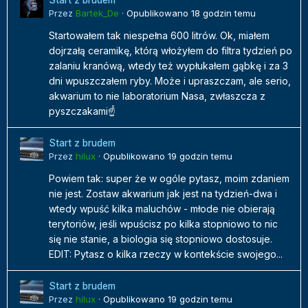
Start z brudem
Przez
Bartek_De
·
Opublikowano
18 godzin temu
Startowałem tak niespełna 600 litrów. Ok, miałem
dojrzałą ceramikę, którą włożyłem do filtra tydzień po
zalaniu kranówą, wtedy też wypłukałem gąbkę i za 3
dni wpuszczałem ryby. Może i upraszczam, ale serio,
akwarium to nie laboratorium Nasa, zwłaszcza z
pyszczakami☝️
Start z brudem
Przez
hilux
·
Opublikowano
19 godzin temu
Powiem tak: super że w ogóle pytasz, moim zdaniem
nie jest. Zostaw akwarium jak jest na tydzień-dwa i
wtedy wpuść kilka maluchów - młode nie obierają
terytoriów, jeśli wpuścisz po kilka stopniowo to nic
się nie stanie, a biologia się stopniowo dostosuje.
EDIT: Pytasz o kilka rzeczy w kontekście swojego...
Start z brudem
Przez
hilux
·
Opublikowano
19 godzin temu