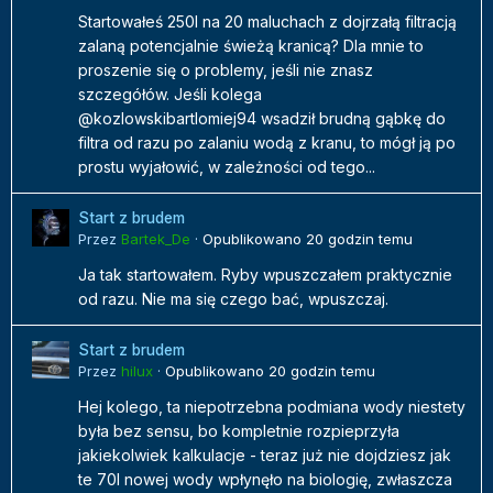
Startowałeś 250l na 20 maluchach z dojrzałą filtracją
zalaną potencjalnie świeżą kranicą? Dla mnie to
proszenie się o problemy, jeśli nie znasz
szczegółów. Jeśli kolega
@kozlowskibartlomiej94 wsadził brudną gąbkę do
filtra od razu po zalaniu wodą z kranu, to mógł ją po
prostu wyjałowić, w zależności od tego...
Start z brudem
Przez
Bartek_De
·
Opublikowano
20 godzin temu
Ja tak startowałem. Ryby wpuszczałem praktycznie
od razu. Nie ma się czego bać, wpuszczaj.
Start z brudem
Przez
hilux
·
Opublikowano
20 godzin temu
Hej kolego, ta niepotrzebna podmiana wody niestety
była bez sensu, bo kompletnie rozpieprzyła
jakiekolwiek kalkulacje - teraz już nie dojdziesz jak
te 70l nowej wody wpłynęło na biologię, zwłaszcza