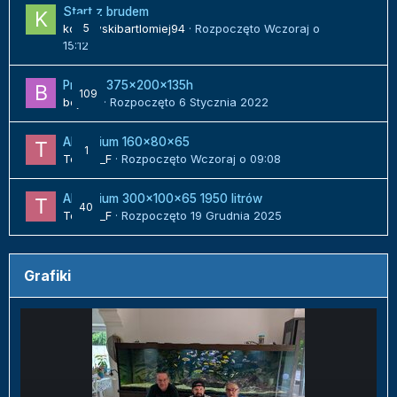
Start z brudem
kozlowskibartlomiej94
5
· Rozpoczęto
Wczoraj o
15:12
Projekt 375x200x135h
109
bojack
· Rozpoczęto
6 Stycznia 2022
Akwarium 160x80x65
1
Tomek_F
· Rozpoczęto
Wczoraj o 09:08
Akwarium 300x100x65 1950 litrów
40
Tomek_F
· Rozpoczęto
19 Grudnia 2025
Grafiki