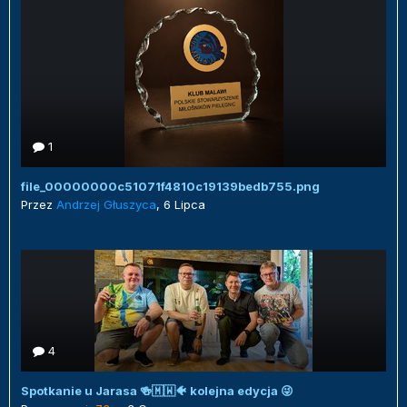
1
file_00000000c51071f4810c19139bedb755.png
Przez
Andrzej Głuszyca
,
6 Lipca
4
Spotkanie u Jarasa 🍻🇲🇼🐠 kolejna edycja 😜