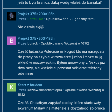
jeśli to była kranica. Jaką wodę wlałeś do baniaka?
Projekt 375x200x135h
Przez
Bartek_De
·
Opublikowano
23 godziny temu
Nie dziwię się🤣
Projekt 375x200x135h
Przez
bojack
·
Opublikowano
Wczoraj o 16:02
Cześć ludziska Polecicie mi kogoś kto ma narzędzia
do pracy na szybie w rozmiarze jumbo i moze mi ją
wkleić w mazowieckim. Byłem umówiony z Nexus już
dwa razy, ale właściciel przestał odbierać telefony
ode mnie
Start z brudem
Przez
kozlowskibartlomiej94
·
Opublikowano
Wczoraj o
15:12
Cześć. Chciałbym zapytać osoby, które startowały
akwarium Malawi na materiale z dojrzałego zbiornika.