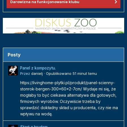
Darowizna na funkcjonowanie klubu
Posty
Panel z kompozytu.
Przez
danielj
·
Opublikowano
51 minut temu
https://livinghome-plytki.pl/produkt/panel-scienny-
stonrok-bergen-300x60x2-7cm/ Wydaje mi się, że
mogłaby to być ciekawa alternatywa dla gotowych,
firmowych wyrobów. Oczywiście trzeba by
sprawdzić dokładny skład u producenta, czy nie ma
wpływu na wodę.