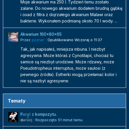
Moje akwarium ma 250 l. Tydzień temu zostało
zalane. Do nowego akwarium dodałem brudną gąbkę
i osad z filtra z dojrzałego akwarium Malawi oraz
bakterie. Wykonałem podmianę około 70 l wody. ...
Akwarium 160x80x65
Przez
pozner
·
Opublikowano
Wczoraj o 11:37
Tak, jak napisałeś, mniejsza mbuna. I niezbyt
agresywna. Może któraś z Cynotilapii, chociaż tu
samice są niezbyt urodziwe. Może rdzawy, może
Pseudotropheus interruptus, może saulosi (z
pewnego źródła). Estherki mogą przełamać kolor i
nie są nazbyt agresywne.
Tematy
Panel z kompozytu.
0
danielj
· Rozpoczęto
51 minut temu