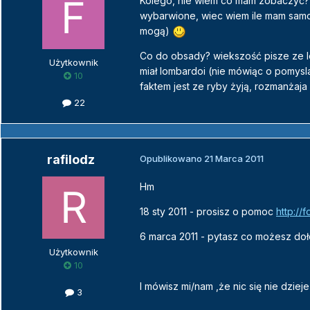
Kolego, nie wiem co mam zobaczyć? 
wybarwione, wiec wiem ile mam samc
mogą)
Co do obsady? wiekszość pisze ze lo
Użytkownik
miał lombardoi (nie mówiąc o pomysl
10
faktem jest ze ryby żyją, rozmanżaja
22
rafilodz
Opublikowano
21 Marca 2011
Hm
18 sty 2011 - prosisz o pomoc
http://
6 marca 2011 - pytasz co możesz do
Użytkownik
10
I mówisz mi/nam ,że nic się nie dzieje
3