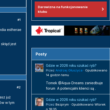
Darowizna na funkcjonowanie
klubu
#1
ndia estherae
skłąd jest
Posty
Gdzie w 2026 roku szukać ryb?
Przez
Andrzej Głuszyca
·
Opublikowano
14 godzin temu
Tomek @Aqua-Dreams zaniedbuje
#2
forum A potencjalni klienci są .
asz już
Gdzie w 2026 roku szukać ryb?
ców w tym
Przez
Bezprym
·
Opublikowano
Wtorek
o 18:35