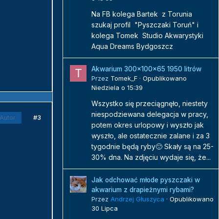
Na FB kolega Bartek z Torunia
szukaj profil "Pyszczaki Toruń" i
kolega Tomek Studio Akwarystyki
Aqua Dreams Bydgoszcz
Akwarium 300x100x65 1950 litrów
Przez
Tomek_F
·
Opublikowano
Niedziela o 15:39
Wszystko się przeciągnęło, niestety
niespodziewana delegacja w pracy,
#3
Autor
potem okres urlopowy i wyszło jak
wyszło, ale ostatecznie zalane i za 3
tygodnie będą ryby🙂 Skały są na 25-
30% dna. Na zdjęciu wydaje się, że...
Jak odchować młode pyszczaki w
akwarium z drapieżnymi rybami?
Przez
Andrzej Głuszyca
·
Opublikowano
30 Lipca