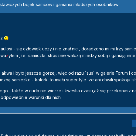
stawiczych bójek samców i ganiania młodszych osobników
sz
aulosi - się człowiek uczy i nie znał nic , doradzono mi mi trzy samicz
auwa
ż
yłem ,że `samiczki` strasznie walczą miedzy sobą i ganiają inne
kwa i było jeszcze gorzej, więc od razu `sus` w galerie Forum i co
czną samiczke - kolorki to miała super tyle ,ze ani chwili spokoju :s
go - także w cuda nie wierze i kwestia czasu,aż się przekonasz n
 odpowiednie warunki dla nich.