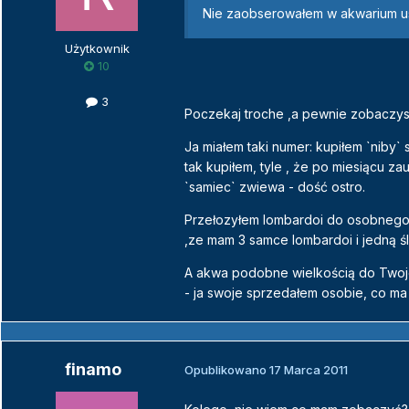
Nie zaobserowałem w akwarium u
Użytkownik
10
3
Poczekaj troche ,a pewnie zobaczy
Ja miałem taki numer: kupiłem `niby` s
tak kupiłem, tyle , że po miesiącu z
`samiec` zwiewa - dość ostro.
Przełozyłem lombardoi do osobnego a
,ze mam 3 samce lombardoi i jedną śli
A akwa podobne wielkością do Twoje
- ja swoje sprzedałem osobie, co ma
finamo
Opublikowano
17 Marca 2011