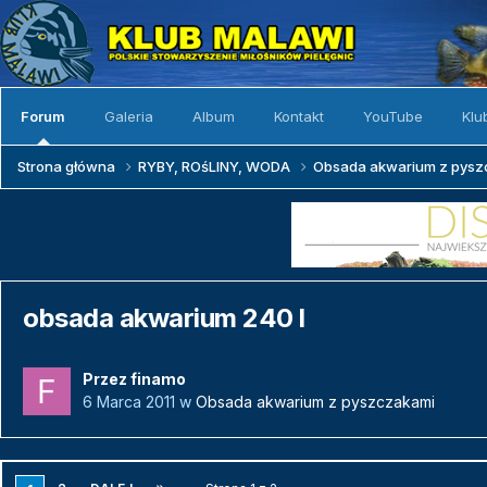
Forum
Galeria
Album
Kontakt
YouTube
Klu
Strona główna
RYBY, ROśLINY, WODA
Obsada akwarium z pys
obsada akwarium 240 l
Przez
finamo
6 Marca 2011
w
Obsada akwarium z pyszczakami