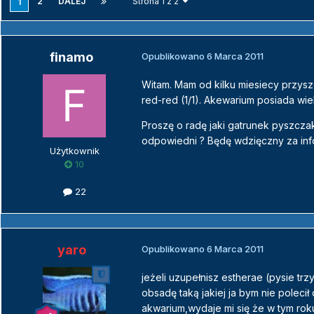
2
DALEJ
Strona 1 z 2
1
finamo
Opublikowano
6 Marca 2011
Witam. Mam od kilku miesiecy przyszc
red-red (1/1). Akewarium posiada wie
Proszę o radę jaki gatrunek pyszc
odpowiedni ? Będę wdzięczny za inf
Użytkownik
10
22
yaro
Opublikowano
6 Marca 2011
jeżeli uzupełnisz estherae (pysie tr
obsadę taką jakiej ja bym nie poleci
akwarium,wydaje mi się że w tym rok