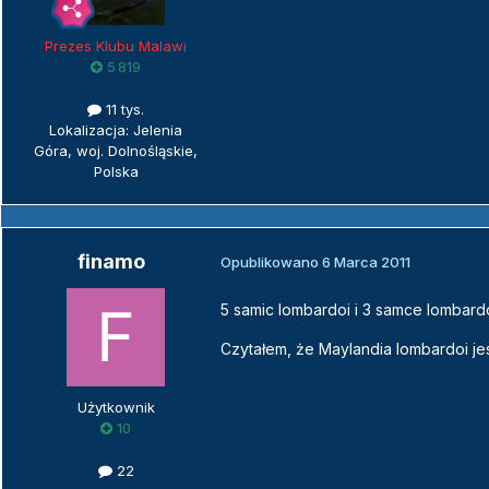
Prezes Klubu Malawi
5 819
11 tys.
Lokalizacja: Jelenia
Góra, woj. Dolnośląskie,
Polska
finamo
Opublikowano
6 Marca 2011
5 samic lombardoi i 3 samce lombard
Czytałem, że Maylandia lombardoi j
Użytkownik
10
22