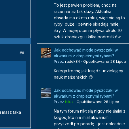
To jest pewien problem, choć na
razie nie aż tak duży. Aktualna
obsada ma około roku, więc nie są to
ryby duże i pewnie składają mniej
ikry. W mojej ocenie pływa około 10
sztuk drobiazgu i kilka podrostków...
Jak odchować młode pyszczaki w
#6
akwarium z drapieżnymi rybami?
Przez
radek84
·
Opublikowano
28 Lipca
Kolega trochę jak ksiądz udzielający
nauk małżeńskich 😉
Jak odchować młode pyszczaki w
akwarium z drapieżnymi rybami?
Przez
hilux
·
Opublikowano
28 Lipca
Na tym forum nikt się nigdy nie śmiał z
u masz taka
kogoś, kto nie miał akwarium i
przyszedł po poradę - jest dokładnie