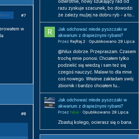
odwrotnie, nowy szukający rad od
razu zyskuje szacunek, bo dowodzi
że zależy mu/jej na dobru ryb - a to...
#7
Autor
serowałem w
Jak odchować młode pyszczaki w
la
akwarium z drapieżnymi rybami?
Przez
RejRaj.2
·
Opublikowano
28 Lipca
@hilux dobrze. Przepraszam. Czasem
trochę mnie ponosi. Chciałem tylko
podzielić się wiedzą i sam też się
czegoś nauczyć. Malawi to dla mnie
coś nowego. Właśnie zakładam swój
zbiornik i bardzo chciałem tu...
Jak odchować młode pyszczaki w
akwarium z drapieżnymi rybami?
Przez
hilux
·
Opublikowano
28 Lipca
#8
Zbastuj kolego, ocierasz się o bana.