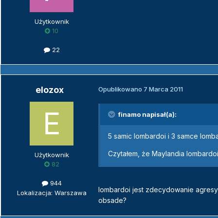
Użytkownik
10
22
elozox
Opublikowano
7 Marca 2011
finamo napisał(a):
5 samic lombardoi i 3 samce lomba
Czytałem, że Maylandia lombardo
Użytkownik
82
944
lombardoi jest zdecydowanie agresy
Lokalizacja: Warszawa
obsade?