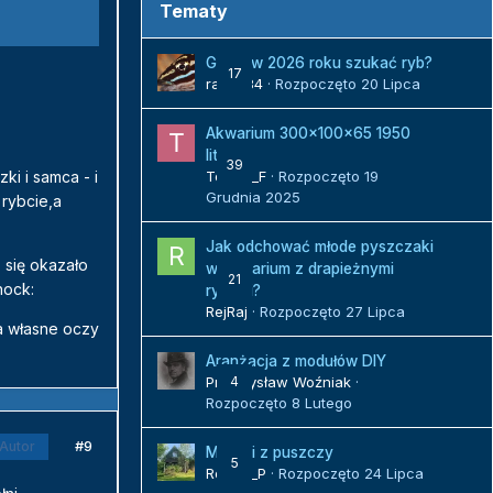
Tematy
Gdzie w 2026 roku szukać ryb?
17
radek84
· Rozpoczęto
20 Lipca
Akwarium 300x100x65 1950
litrów
39
ki i samca - i
Tomek_F
· Rozpoczęto
19
Grudnia 2025
 rybcie,a
Jak odchować młode pyszczaki
 się okazało
w akwarium z drapieżnymi
21
hock:
rybami?
RejRaj
· Rozpoczęto
27 Lipca
a własne oczy
Aranżacja z modułów DIY
Przemysław Woźniak
4
·
Rozpoczęto
8 Lutego
#9
Autor
Malawi z puszczy
5
Robert_P
· Rozpoczęto
24 Lipca