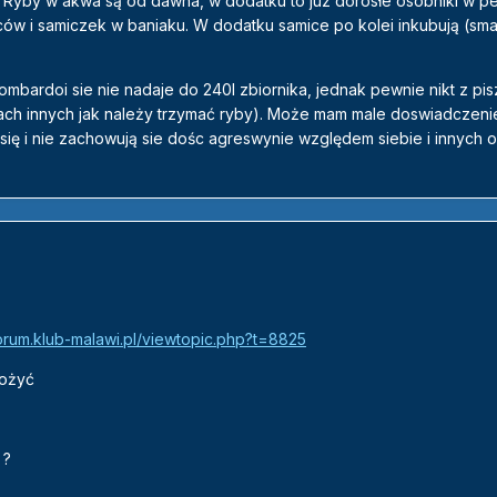
Ryby w akwa są od dawna, w dodatku to juz dorosłe osobniki w pe
ów i samiczek w baniaku. W dodatku samice po kolei inkubują (sma
mbardoi sie nie nadaje do 240l zbiornika, jednak pewnie nikt z pi
ach innych jak należy trzymać ryby). Może mam male doswiadczeni
 się i nie zachowują sie dośc agreswynie względem siebie i innych 
forum.klub-malawi.pl/viewtopic.php?t=8825
łożyć
 ?