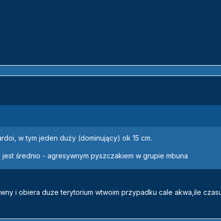
rdoi, w tym jeden duży (dominujący) ok 15 cm.
i jest średnio - agresywnym pyszczakiem w grupie mbuna
wny i obiera duze terytorium wtwoim przypadku cale akwa,ile czas