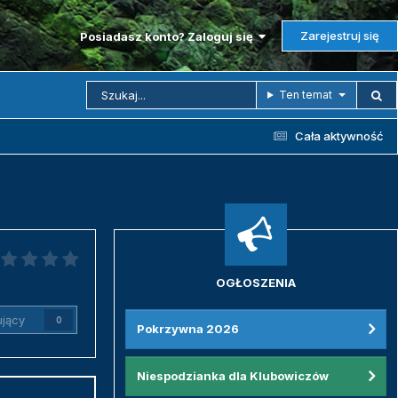
Zarejestruj się
Posiadasz konto? Zaloguj się
Ten temat
Cała aktywność
OGŁOSZENIA
jący
0
Pokrzywna 2026
Niespodzianka dla Klubowiczów