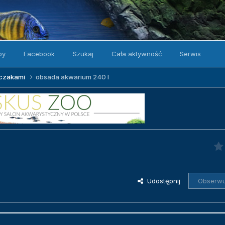
by
Facebook
Szukaj
Cała aktywność
Serwis
zczakami
obsada akwarium 240 l
Udostępnij
Obserwu