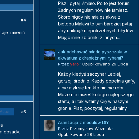
Pisz i pytaj śmiało. Po to jest forum.
Żadnych regulaminów nie łamiesz.
Skoro nigdy nie miales akwa z
#4
biotopu Malawi to tym bardziej pytaj
aby uniknąć niepotrzebnych błędów.
taje zmienić
Mając inne zbiorniki z innych...
Jak odchować młode pyszczaki w
akwarium z drapieżnymi rybami?
Przez
yaro
·
Opublikowano
29 Lipca
Każdy kiedyś zaczynał. Lepiej,
gorzej, średnio. Każdy popełnia gafy,
a nie myli się ten kto nic nie robi.
Może nie miałeś kolego najlepszego
startu, a i tak witamy Cię w naszym
gronie. Pisz, poczytaj, regulaminy...
#5
Autor
Aranżacja z modułów DIY
ta
Przez
Przemysław Woźniak
·
em obsady.
Opublikowano
28 Lipca