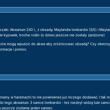
zaki. Akwarium 240 l., z obsadą: Maylandia lombardoi (3/5) i Mayla
le kyjowek, troche roślin (o dziwo jeszcze nie zostaly zjedzone)
zaków mogę wpuścić do akwa aby zróźnicowac obsadę? Czy obecny 
ormacje i pomoc.
zymamy w haremach) to nie powinieneś juz niczego dodawać. I tak m
ł do tego akwarium. 3 samce lombardoi - też niezbyt widzę tule sam
u jeszcze zostanie jeden samiec.