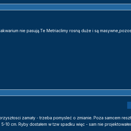
o akwarium nie pasują.Te Metriaclimy rosną duże i są masywne,pozos
przyszłosci zamały - trzeba pomysleć o zmianie. Poza samcem resz
 5-10 cm. Ryby dostałem w tzw spadku więc - sam nie projektował