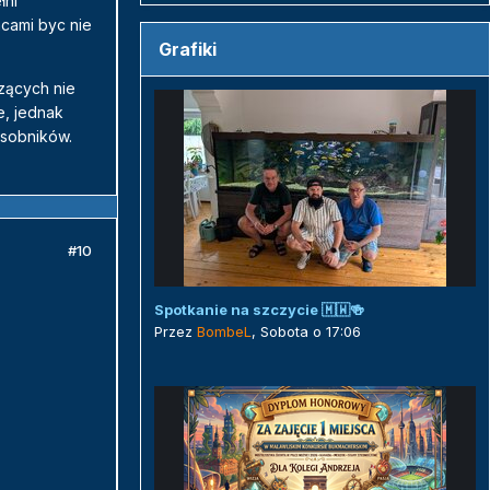
łni
cami byc nie
Grafiki
szących nie
e, jednak
osobników.
#10
Spotkanie na szczycie 🇲🇼🍻
Przez
BombeL
,
Sobota o 17:06