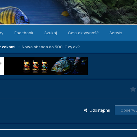
by
Facebook
Szukaj
Cała aktywność
Serwis
zczakami
Nowa obsada do 500. Czy ok?
Udostępnij
Obserwu