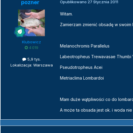
pozner
Opublikowano
27 Stycznia 2011
Witam.
Zamierzam zmienić obsadę w swoim b
Klubowicz
Melanochromis Parallelus
4 019
Labeotropheus Trewavasae Thumbi
5,9 tys.
Lokalizacja: Warszawa
Pseudotropheus Acei
Metriaclima Lombardoi
Mam duże wątpliwości co do lombardz
A może ta obsada jest ok. i woda nie