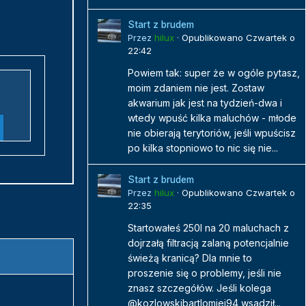
Start z brudem
Przez
hilux
·
Opublikowano
Czwartek o
22:42
Powiem tak: super że w ogóle pytasz,
moim zdaniem nie jest. Zostaw
akwarium jak jest na tydzień-dwa i
wtedy wpuść kilka maluchów - młode
nie obierają terytoriów, jeśli wpuścisz
po kilka stopniowo to nic się nie...
Start z brudem
Przez
hilux
·
Opublikowano
Czwartek o
22:35
Startowałeś 250l na 20 maluchach z
dojrzałą filtracją zalaną potencjalnie
świeżą kranicą? Dla mnie to
proszenie się o problemy, jeśli nie
znasz szczegółów. Jeśli kolega
@kozlowskibartlomiej94 wsadził...