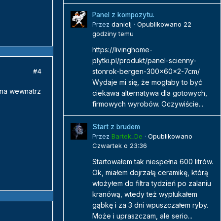
Panel z kompozytu.
Przez
danielj
·
Opublikowano
22
godziny temu
https://livinghome-
plytki.pl/produkt/panel-scienny-
#4
stonrok-bergen-300x60x2-7cm/
Wydaje mi się, że mogłaby to być
ana wewnatrz
ciekawa alternatywa dla gotowych,
firmowych wyrobów. Oczywiście...
Start z brudem
Przez
Bartek_De
·
Opublikowano
Czwartek o 23:36
Startowałem tak niespełna 600 litrów.
Ok, miałem dojrzałą ceramikę, którą
włożyłem do filtra tydzień po zalaniu
kranówą, wtedy też wypłukałem
gąbkę i za 3 dni wpuszczałem ryby.
Może i upraszczam, ale serio...