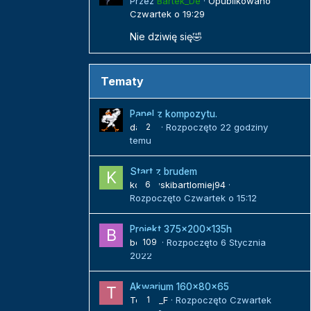
Przez
Bartek_De
·
Opublikowano
Czwartek o 19:29
Nie dziwię się🤣
Tematy
Panel z kompozytu.
danielj
2
· Rozpoczęto
22 godziny
temu
Start z brudem
kozlowskibartlomiej94
6
·
Rozpoczęto
Czwartek o 15:12
Projekt 375x200x135h
bojack
109
· Rozpoczęto
6 Stycznia
2022
Akwarium 160x80x65
Tomek_F
1
· Rozpoczęto
Czwartek