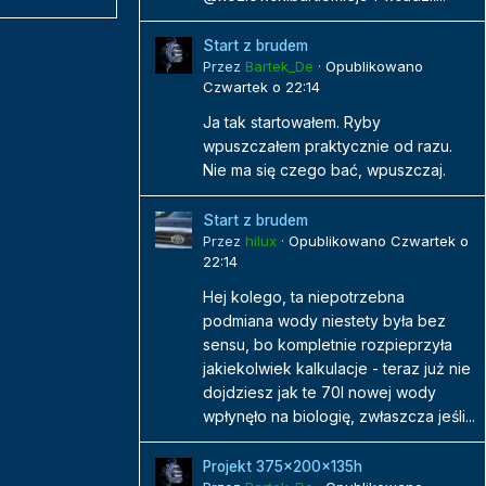
Start z brudem
Przez
Bartek_De
·
Opublikowano
Czwartek o 22:14
Ja tak startowałem. Ryby
wpuszczałem praktycznie od razu.
Nie ma się czego bać, wpuszczaj.
Start z brudem
Przez
hilux
·
Opublikowano
Czwartek o
22:14
Hej kolego, ta niepotrzebna
podmiana wody niestety była bez
sensu, bo kompletnie rozpieprzyła
jakiekolwiek kalkulacje - teraz już nie
dojdziesz jak te 70l nowej wody
wpłynęło na biologię, zwłaszcza jeśli...
Projekt 375x200x135h