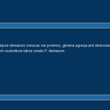
iejsze demasoni zwracac nie powinny ,glowna agresja jest skierow
h osobnikow takze smialo P. demasoni.