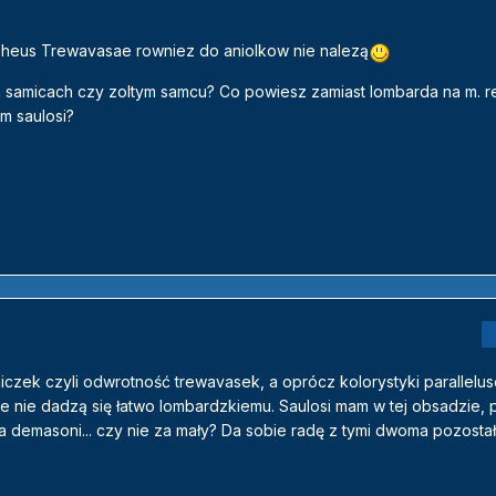
opheus Trewavasae rowniez do aniolkow nie nalezą
h samicach czy zoltym samcu? Co powiesz zamiast lombarda na m. re
m saulosi?
iczek czyli odwrotność trewavasek, a oprócz kolorystyki parallelus
 nie dadzą się łatwo lombardzkiemu. Saulosi mam w tej obsadzie, 
a demasoni... czy nie za mały? Da sobie radę z tymi dwoma pozosta