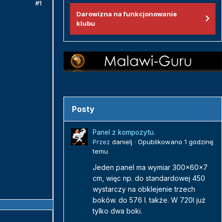
#1
Darowizna na funkcjonowanie
klubu
Posty
Panel z kompozytu.
Przez
danielj
·
Opublikowano
1 godzinę
temu
Jeden panel ma wymiar 300x60x7
cm, więc np. do standardowej 450
wystarczy na obklejenie trzech
boków. do 576 l. także. W 720l już
tylko dwa boki.