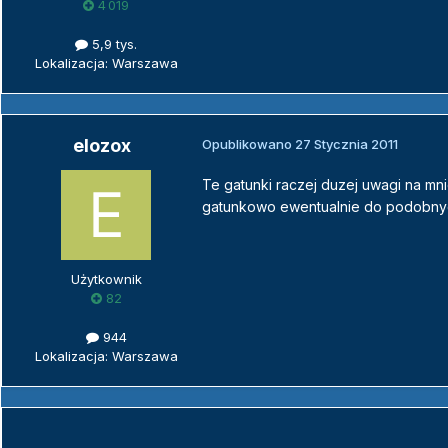
4 019
5,9 tys.
Lokalizacja: Warszawa
elozox
Opublikowano
27 Stycznia 2011
Te gatunki raczej duzej uwagi na mn
gatunkowo ewentualnie do podobnyc
Użytkownik
82
944
Lokalizacja: Warszawa