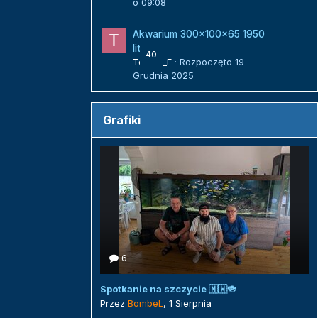
o 09:08
Akwarium 300x100x65 1950
litrów
40
Tomek_F
· Rozpoczęto
19
Grudnia 2025
Grafiki
6
Spotkanie na szczycie 🇲🇼🍻
Przez
BombeL
,
1 Sierpnia