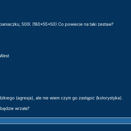
aniaczku, 500l. (180x55x50) Co powiecie na taki zestaw?
 West
kiego (agresja), ale nie wiem czym go zastąpić (kolorystyka).
 będzie wrzała?