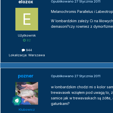
elozox
Opublikowano
27 Stycznia 2011
Melanochromis Parallelus i Labeotr
W lombardzkim zależy Ci na liliowyc
demasoni?czy rowniez z dymorfizme
Użytkownik
82
944
Lokalizacja: Warszawa
pozner
Opublikowano
27 Stycznia 2011
w lombardzkim chodzi mi o kolor sam
trewavasek wziąłem pod uwagą to, że
samice jak w trewavaskach są żółte, 
gatunkami?
Klubowicz