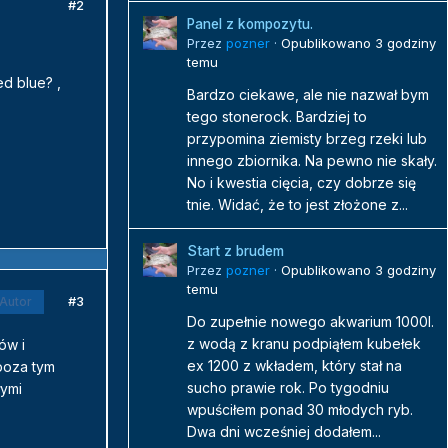
#2
Panel z kompozytu.
Przez
pozner
·
Opublikowano
3 godziny
temu
d blue? ,
Bardzo ciekawe, ale nie nazwał bym
tego stonerock. Bardziej to
przypomina ziemisty brzeg rzeki lub
innego zbiornika. Na pewno nie skały.
No i kwestia cięcia, czy dobrze się
tnie. Widać, że to jest złożone z...
Start z brudem
Przez
pozner
·
Opublikowano
3 godziny
temu
#3
Autor
Do zupełnie nowego akwarium 1000l.
z wodą z kranu podpiąłem kubełek
ów i
ex 1200 z wkładem, który stał na
poza tym
sucho prawie rok. Po tygodniu
łymi
wpuściłem ponad 30 młodych ryb.
Dwa dni wcześniej dodałem...