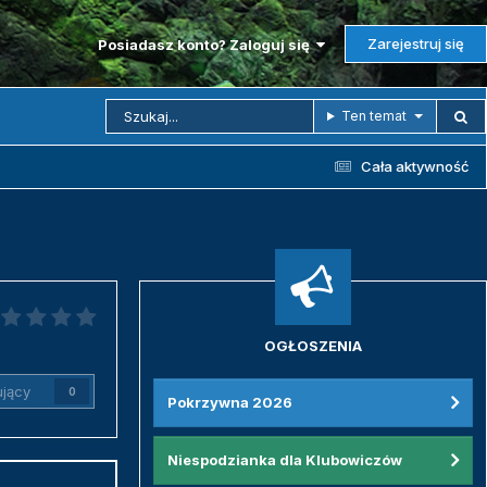
Zarejestruj się
Posiadasz konto? Zaloguj się
Ten temat
Cała aktywność
OGŁOSZENIA
jący
0
Pokrzywna 2026
Niespodzianka dla Klubowiczów