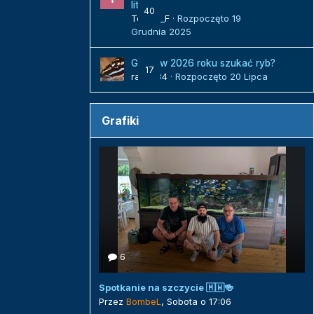
litrów
40
Tomek_F
· Rozpoczęto
19
Grudnia 2025
Gdzie w 2026 roku szukać ryb?
17
radek84
· Rozpoczęto
20 Lipca
Grafiki
6
Spotkanie na szczycie 🇲🇼🍻
Przez
BombeL
,
Sobota o 17:06