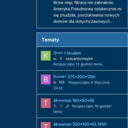
litrów więc filtracji nie zabraknie.
Ameryka Południowa ostatecznie mi
się znudziła, poszukiwania nowych
domów dla dotychczasowych...
Tematy
Start z brudem
kozlowskibartlomiej94
5
·
Rozpoczęto
13 godzin temu
Projekt 375x200x135h
bojack
109
· Rozpoczęto
6 Stycznia
2022
Akwarium 160x80x65
Tomek_F
1
· Rozpoczęto
19 godzin
temu
Akwarium 300x100x65 1950