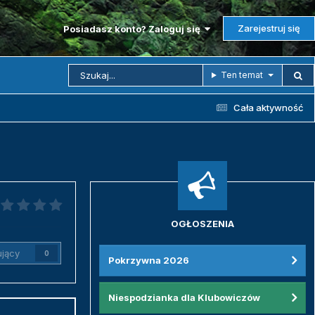
Zarejestruj się
Posiadasz konto? Zaloguj się
Ten temat
Cała aktywność
OGŁOSZENIA
jący
0
Pokrzywna 2026
Niespodzianka dla Klubowiczów