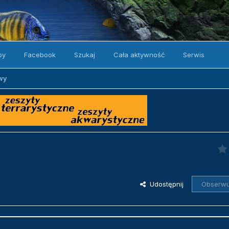
by
Facebook
Szukaj
Cała aktywność
Serwis
owy
Udostępnij
Obserwu