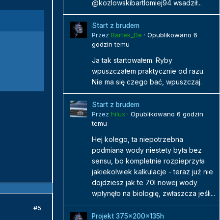
@kozlowskibartlomiej94 wsadził...
Start z brudem
Przez
Bartek_De
·
Opublikowano
6
godzin temu
Ja tak startowałem. Ryby
wpuszczałem praktycznie od razu.
Nie ma się czego bać, wpuszczaj.
Start z brudem
Przez
hilux
·
Opublikowano
6 godzin
temu
Hej kolego, ta niepotrzebna
podmiana wody niestety była bez
sensu, bo kompletnie rozpieprzyła
jakiekolwiek kalkulacje - teraz już nie
dojdziesz jak te 70l nowej wody
wpłynęło na biologię, zwłaszcza jeśli...
#5
Projekt 375x200x135h