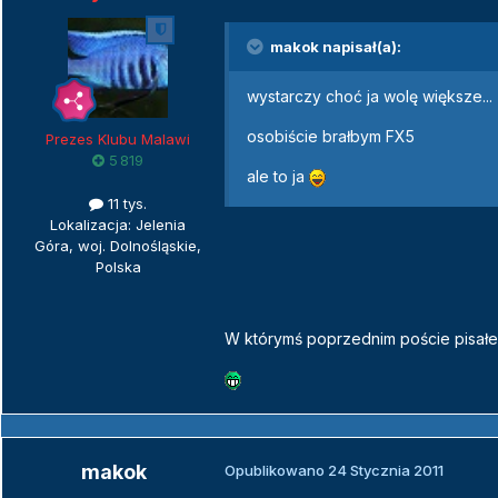
makok napisał(a):
wystarczy choć ja wolę większe...
osobiście brałbym FX5
Prezes Klubu Malawi
5 819
ale to ja
11 tys.
Lokalizacja: Jelenia
Góra, woj. Dolnośląskie,
Polska
W którymś poprzednim poście pisałeś z
makok
Opublikowano
24 Stycznia 2011