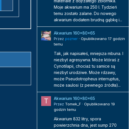
materiale z dojrzałego zbiornika.
Moje akwarium ma 250 l. Tydzień
temu zostało zalane. Do nowego
akwarium dodałem brudną gąbkę i...
Akwarium 160x80x65
Przez
pozner
·
Opublikowano
17 godzin
temu
Tak, jak napisałeś, mniejsza mbuna. I
niezbyt agresywna. Może któraś z
Cynotilapii, chociaż tu samice są
niezbyt urodziwe. Może rdzawy,
może Pseudotropheus interruptus,
może saulosi (z pewnego źródła)...
Akwarium 160x80x65
Przez
Tomek_F
·
Opublikowano
19
godzin temu
Akwarium 832 litry, spora
powierzchnia dna, jest sump 270