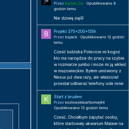
Przez
Bartek_De
·
Opublikowano
9
godzin temu
Nie dziwię się🤣
Projekt 375x200x135h
Przez
bojack
·
Opublikowano
12 godzin
temu
Cześć ludziska Polecicie mi kogoś
kto ma narzędzia do pracy na szybie
w rozmiarze jumbo i moze mi ją wkleić
w mazowieckim. Byłem umówiony z
Nexus już dwa razy, ale właściciel
przestał odbierać telefony ode mnie
Start z brudem
Przez
kozlowskibartlomiej94
·
Opublikowano
13 godzin temu
Cześć. Chciałbym zapytać osoby,
które startowały akwarium Malawi na