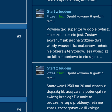
Start z brudem
Przez
hilux
·
Opublikowano
6 godzin
temu
Powiem tak: super że w ogóle pytasz,
moim zdaniem nie jest. Zostaw
#3
akwarium jak jest na tydzień-dwa i
wtedy wpuść kilka maluchów - młode
nie obierają terytoriów, jeśli wpuścisz
po kilka stopniowo to nic się nie...
Start z brudem
Przez
hilux
·
Opublikowano
6 godzin
temu
Startowałeś 250l na 20 maluchach z
dojrzałą filtracją zalaną potencjalnie
świeżą kranicą? Dla mnie to
proszenie się o problemy, jeśli nie
znasz szczegółów. Jeśli kolega
#4