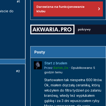
#1
Darowizna na funkcjonowanie
iscie do
klubu
Posty
Start z brudem
Przez
Bartek_De
·
Opublikowano
5
#2
godzin temu
Startowałem tak niespełna 600 litrów.
Ok, miałem dojrzałą ceramikę, którą
włożyłem do filtra tydzień po zalaniu
kranówą, wtedy też wypłukałem
gąbkę i za 3 dni wpuszczałem ryby.
Może i upraszczam, ale serio...