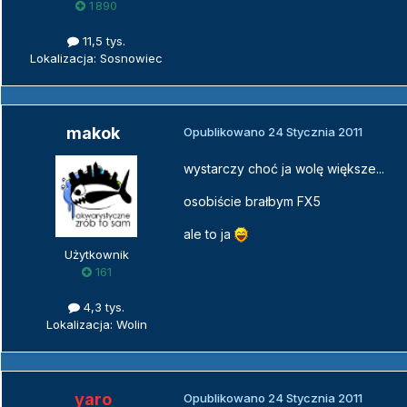
1 890
11,5 tys.
Lokalizacja: Sosnowiec
makok
Opublikowano
24 Stycznia 2011
wystarczy choć ja wolę większe...
osobiście brałbym FX5
ale to ja
Użytkownik
161
4,3 tys.
Lokalizacja: Wolin
yaro
Opublikowano
24 Stycznia 2011