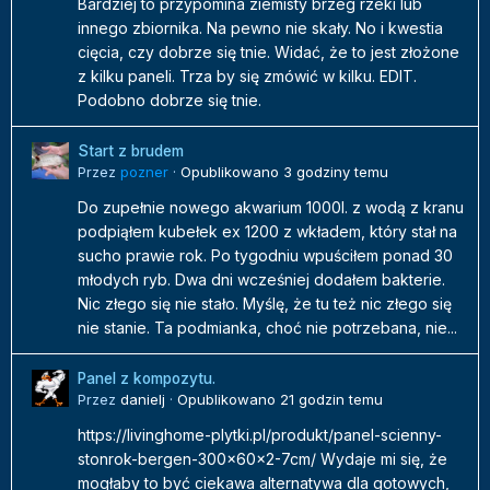
Bardziej to przypomina ziemisty brzeg rzeki lub
innego zbiornika. Na pewno nie skały. No i kwestia
cięcia, czy dobrze się tnie. Widać, że to jest złożone
z kilku paneli. Trza by się zmówić w kilku. EDIT.
Podobno dobrze się tnie.
Start z brudem
Przez
pozner
·
Opublikowano
3 godziny temu
Do zupełnie nowego akwarium 1000l. z wodą z kranu
podpiąłem kubełek ex 1200 z wkładem, który stał na
sucho prawie rok. Po tygodniu wpuściłem ponad 30
młodych ryb. Dwa dni wcześniej dodałem bakterie.
Nic złego się nie stało. Myślę, że tu też nic złego się
nie stanie. Ta podmianka, choć nie potrzebana, nie...
Panel z kompozytu.
Przez
danielj
·
Opublikowano
21 godzin temu
https://livinghome-plytki.pl/produkt/panel-scienny-
stonrok-bergen-300x60x2-7cm/ Wydaje mi się, że
mogłaby to być ciekawa alternatywa dla gotowych,