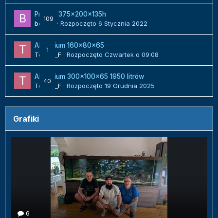
Projekt 375x200x135h
109
bojack
· Rozpoczęto
6 Stycznia 2022
Akwarium 160x80x65
1
Tomek_F
· Rozpoczęto
Czwartek o 09:08
Akwarium 300x100x65 1950 litrów
40
Tomek_F
· Rozpoczęto
19 Grudnia 2025
Grafiki
6