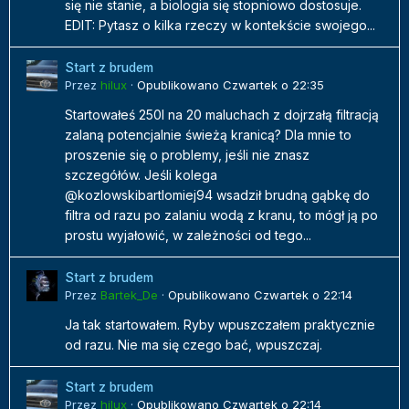
się nie stanie, a biologia się stopniowo dostosuje.
EDIT: Pytasz o kilka rzeczy w kontekście swojego...
Start z brudem
Przez
hilux
·
Opublikowano
Czwartek o 22:35
Startowałeś 250l na 20 maluchach z dojrzałą filtracją
zalaną potencjalnie świeżą kranicą? Dla mnie to
proszenie się o problemy, jeśli nie znasz
szczegółów. Jeśli kolega
@kozlowskibartlomiej94 wsadził brudną gąbkę do
filtra od razu po zalaniu wodą z kranu, to mógł ją po
prostu wyjałowić, w zależności od tego...
Start z brudem
Przez
Bartek_De
·
Opublikowano
Czwartek o 22:14
Ja tak startowałem. Ryby wpuszczałem praktycznie
od razu. Nie ma się czego bać, wpuszczaj.
Start z brudem
Przez
hilux
·
Opublikowano
Czwartek o 22:14