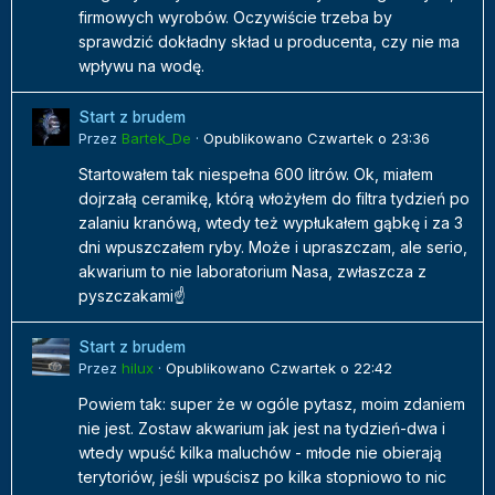
firmowych wyrobów. Oczywiście trzeba by
sprawdzić dokładny skład u producenta, czy nie ma
wpływu na wodę.
Start z brudem
Przez
Bartek_De
·
Opublikowano
Czwartek o 23:36
Startowałem tak niespełna 600 litrów. Ok, miałem
dojrzałą ceramikę, którą włożyłem do filtra tydzień po
zalaniu kranówą, wtedy też wypłukałem gąbkę i za 3
dni wpuszczałem ryby. Może i upraszczam, ale serio,
akwarium to nie laboratorium Nasa, zwłaszcza z
pyszczakami☝️
Start z brudem
Przez
hilux
·
Opublikowano
Czwartek o 22:42
Powiem tak: super że w ogóle pytasz, moim zdaniem
nie jest. Zostaw akwarium jak jest na tydzień-dwa i
wtedy wpuść kilka maluchów - młode nie obierają
terytoriów, jeśli wpuścisz po kilka stopniowo to nic