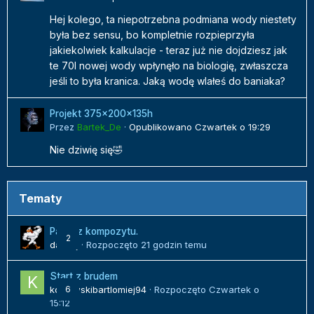
Hej kolego, ta niepotrzebna podmiana wody niestety
była bez sensu, bo kompletnie rozpieprzyła
jakiekolwiek kalkulacje - teraz już nie dojdziesz jak
te 70l nowej wody wpłynęło na biologię, zwłaszcza
jeśli to była kranica. Jaką wodę wlałeś do baniaka?
Projekt 375x200x135h
Przez
Bartek_De
·
Opublikowano
Czwartek o 19:29
Nie dziwię się🤣
Tematy
Panel z kompozytu.
2
danielj
· Rozpoczęto
21 godzin temu
Start z brudem
kozlowskibartlomiej94
6
· Rozpoczęto
Czwartek o
15:12