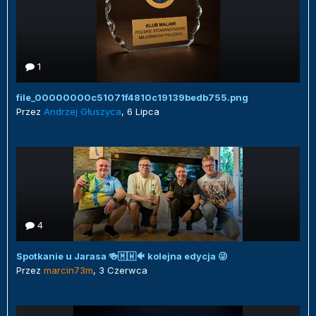
1
file_00000000c51071f4810c19139bedb755.png
Przez
Andrzej Głuszyca
,
6 Lipca
4
Spotkanie u Jarasa 🍻🇲🇼🐠 kolejna edycja 😜
Przez
marcin73m
,
3 Czerwca