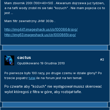
Mam zbiornik 200l (100x40x50) . Akwarium dojrzewa juz tydzien,
a na tafli wody zrobil mi sie taki "kozuch" . Nie mam pojecia co to
jest ...
Mam filtr zewnetrzny JHW 303b .
http://img441.imageshack.us/i/p1000864r.jpg/
http://img63.imageshack.us/i/p1000865t.jpg/
cactus
#2
Opublikowano
19 Grudnia 2010
Po pierwsze było 100 razy, po drugie czemu w dziale glony? Po
trzecie popatrz
tutaj
ile na forum jest na ten temat.
Po czwarte aby "kożuch" nie występował musisz skierować
wylot któregoś z filtra w góre, aby rozbijał tafle.