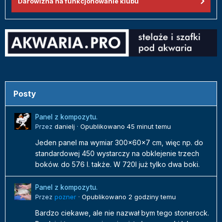
Darowizna na funkcjonowanie klubu
Posty
Panel z kompozytu.
Przez
danielj
·
Opublikowano
45 minut temu
Jeden panel ma wymiar 300x60x7 cm, więc np. do
standardowej 450 wystarczy na obklejenie trzech
boków. do 576 l. także. W 720l już tylko dwa boki.
Panel z kompozytu.
Przez
pozner
·
Opublikowano
2 godziny temu
Bardzo ciekawe, ale nie nazwał bym tego stonerock.