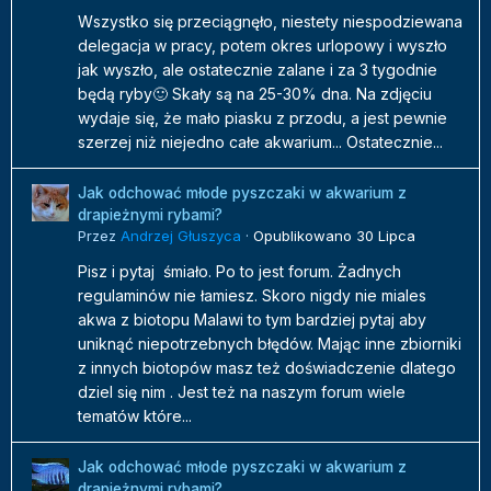
Wszystko się przeciągnęło, niestety niespodziewana
delegacja w pracy, potem okres urlopowy i wyszło
jak wyszło, ale ostatecznie zalane i za 3 tygodnie
będą ryby🙂 Skały są na 25-30% dna. Na zdjęciu
wydaje się, że mało piasku z przodu, a jest pewnie
szerzej niż niejedno całe akwarium... Ostatecznie...
Jak odchować młode pyszczaki w akwarium z
drapieżnymi rybami?
Przez
Andrzej Głuszyca
·
Opublikowano
30 Lipca
Pisz i pytaj śmiało. Po to jest forum. Żadnych
regulaminów nie łamiesz. Skoro nigdy nie miales
akwa z biotopu Malawi to tym bardziej pytaj aby
uniknąć niepotrzebnych błędów. Mając inne zbiorniki
z innych biotopów masz też doświadczenie dlatego
dziel się nim . Jest też na naszym forum wiele
tematów które...
Jak odchować młode pyszczaki w akwarium z
drapieżnymi rybami?