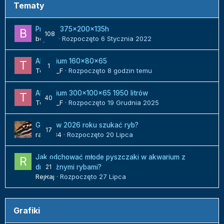
Tematy
Projekt 375x200x135h
108
bojack
· Rozpoczęto
6 Stycznia 2022
Akwarium 160x80x65
1
Tomek_F
· Rozpoczęto
8 godzin temu
Akwarium 300x100x65 1950 litrów
40
Tomek_F
· Rozpoczęto
19 Grudnia 2025
Gdzie w 2026 roku szukać ryb?
17
radek84
· Rozpoczęto
20 Lipca
Jak odchować młode pyszczaki w akwarium z
21
drapieżnymi rybami?
RejRaj
· Rozpoczęto
27 Lipca
Grafiki