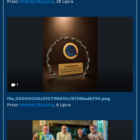
Przez
Andrzej Głuszyca
,
26 Lipca
1
file_00000000c51071f4810c19139bedb755.png
Przez
Andrzej Głuszyca
,
6 Lipca