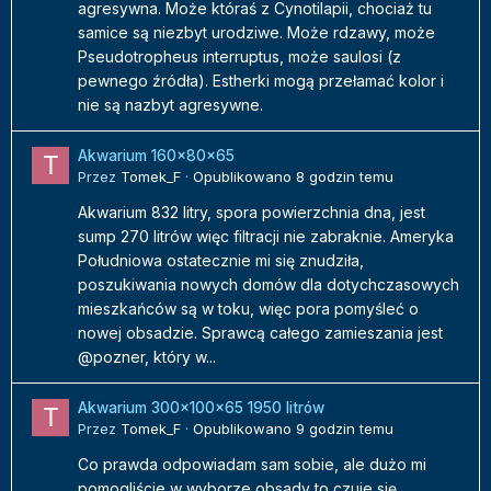
agresywna. Może któraś z Cynotilapii, chociaż tu
samice są niezbyt urodziwe. Może rdzawy, może
Pseudotropheus interruptus, może saulosi (z
pewnego źródła). Estherki mogą przełamać kolor i
nie są nazbyt agresywne.
Akwarium 160x80x65
Przez
Tomek_F
·
Opublikowano
8 godzin temu
Akwarium 832 litry, spora powierzchnia dna, jest
sump 270 litrów więc filtracji nie zabraknie. Ameryka
Południowa ostatecznie mi się znudziła,
poszukiwania nowych domów dla dotychczasowych
mieszkańców są w toku, więc pora pomyśleć o
nowej obsadzie. Sprawcą całego zamieszania jest
@pozner, który w...
Akwarium 300x100x65 1950 litrów
Przez
Tomek_F
·
Opublikowano
9 godzin temu
Co prawda odpowiadam sam sobie, ale dużo mi
pomogliście w wyborze obsady to czuje się