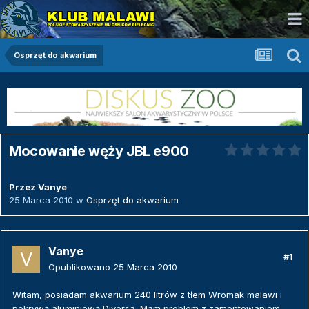
Osprzęt do akwarium
Mocowanie węży JBL e900
Przez
Vanye
25 Marca 2010
w
Osprzęt do akwarium
Vanye
#1
Opublikowano
25 Marca 2010
Witam, posiadam akwarium 240 litrów z tłem Wromak malawi i
pokrywą aluminiową Diversa. Mam problem z zamontowaniem