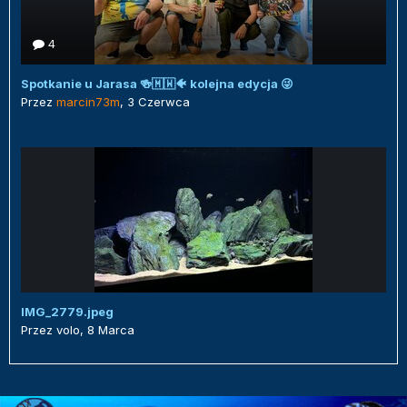
4
Spotkanie u Jarasa 🍻🇲🇼🐠 kolejna edycja 😜
Przez
marcin73m
,
3 Czerwca
IMG_2779.jpeg
Przez
volo
,
8 Marca