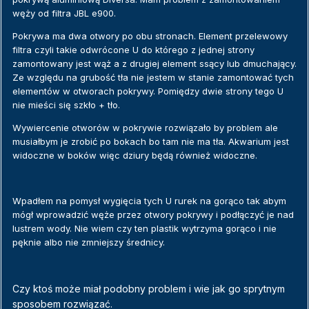
węży od filtra JBL e900.
Pokrywa ma dwa otwory po obu stronach. Element przelewowy
filtra czyli takie odwrócone U do którego z jednej strony
zamontowany jest wąż a z drugiej element ssący lub dmuchający.
Ze względu na grubość tła nie jestem w stanie zamontować tych
elementów w otworach pokrywy. Pomiędzy dwie strony tego U
nie mieści się szkło + tło.
Wywiercenie otworów w pokrywie rozwiązało by problem ale
musiałbym je zrobić po bokach bo tam nie ma tła. Akwarium jest
widoczne w boków więc dziury będą również widoczne.
Wpadłem na pomysł wygięcia tych U rurek na gorąco tak abym
mógł wprowadzić węże przez otwory pokrywy i podłączyć je nad
lustrem wody. Nie wiem czy ten plastik wytrzyma gorąco i nie
pęknie albo nie zmniejszy średnicy.
Czy ktoś może miał podobny problem i wie jak go sprytnym
sposobem rozwiązać.