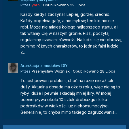
Przez
yaro
·
Opublikowano
29 Lipca
Każdy kiedyś zaczynał. Lepiej, gorzej, średnio.
Każdy popełnia gafy, a nie myli się ten kto nic nie
robi. Może nie miałeś kolego najlepszego startu, a i
tak witamy Cię w naszym gronie. Pisz, poczytaj,
regulaminy czasami również. Na ludzi się nie obrażaj,
pomimo różnych charakterów, to jednak fajni ludzie.
Z...
Aranżacja z modułów DIY
Przez
Przemysław Woźniak
·
Opublikowano
28 Lipca
To jest pewien problem, choć na razie nie aż tak
duży. Aktualna obsada ma około roku, więc nie są to
ryby duże i pewnie składają mniej ikry. W mojej
ocenie pływa około 10 sztuk drobiazgu i kilka
podrostków w wielkości już niekonsumpcyjnej.
Generalnie, to chyba mimo takiego zagruzowania...