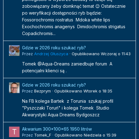
zobowiązany żeby domknąć temat 😉 Ostatecznie
po weryfikacji dostępności ryb będzie:
Fossorochromis rostratus Mdoka white lips
Exochochromis anagenys Dimidochromis strigatus
Copadichromis...
Gdzie w 2026 roku szukać ryb?
Przez
Andrzej Głuszyca
·
Opublikowano
Wczoraj o 11:43
Tomek @Aqua-Dreams zaniedbuje forum A
potencjalni klienci są .
Gdzie w 2026 roku szukać ryb?
Przez
Bezprym
·
Opublikowano
Wtorek o 18:35
Na FB kolega Bartek z Torunia szukaj profil
"Pyszczaki Toruń" i kolega Tomek Studio
Akwarystyki Aqua Dreams Bydgoszcz
Akwarium 300x100x65 1950 litrów
Przez
Tomek_F
·
Opublikowano
Niedziela o 15:39