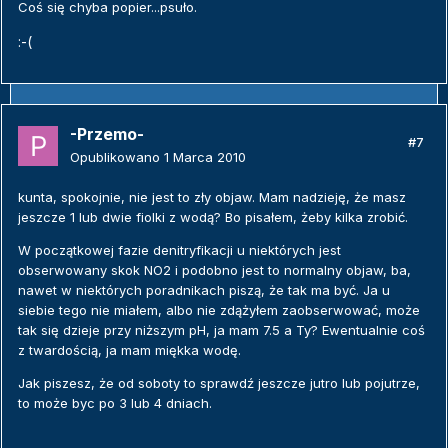
Coś się chyba popier...psuło.
:-(
-Przemo-
#7
Opublikowano
1 Marca 2010
kunta, spokojnie, nie jest to zły objaw. Mam nadzieję, że masz
jeszcze 1 lub dwie fiolki z wodą? Bo pisałem, żeby kilka zrobić.
W początkowej fazie denitryfikacji u niektórych jest
obserwowany skok NO2 i podobno jest to normalny objaw, ba,
nawet w niektórych poradnikach piszą, że tak ma być. Ja u
siebie tego nie miałem, albo nie zdążyłem zaobserwować, może
tak się dzieje przy niższym pH, ja mam 7.5 a Ty? Ewentualnie coś
z twardością, ja mam miękka wodę.
Jak piszesz, że od soboty to sprawdź jeszcze jutro lub pojutrze,
to może byc po 3 lub 4 dniach.