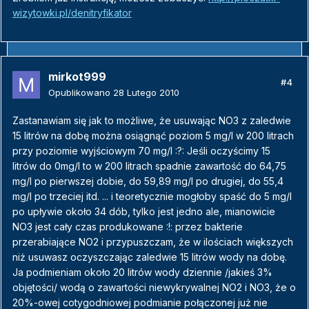
wizytowki.pl/denitryfikator
mirkot999
#4
Opublikowano
28 Lutego 2010
Zastanawiam się jak to możliwe, że usuwając NO3 z zaledwie
15 litrów na dobę można osiągnąć poziom 5 mg/l w 200 litrach
przy poziomie wyjściowym 70 mg/l :?: Jeśli oczyścimy 15
litrów do 0mg/l to w 200 litrach spadnie zawartość do 64,75
mg/l po pierwszej dobie, do 59,89 mg/l po drugiej, do 55,4
mg/l po trzeciej itd. ... i teoretycznie mogłoby spaść do 5 mg/l
po upływie około 34 dób, tylko jest jedno ale, mianowicie
NO3 jest cały czas produkowane :!: przez bakterie
przerabiające NO2 i przypuszczam, że w ilościach większych
niż usuwasz oczyszczając zaledwie 15 litrów wody na dobę.
Ja podmieniam około 20 litrów wody dziennie /jakieś 3%
objętości/ wodą o zawartości niewykrywalnej NO2 i NO3, że o
20%-owej cotygodniowej podmianie połączonej już nie