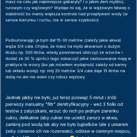
masz na celu jak najmniejsze gabaryty? I o jakim deni myślisz,
rurowym czy wężowym? Wydaje mi się, że w wężowym łatwiej o
stabilność bo mamy większa kontrole nad przepływem wody (w
sensie kierunku i ruchu, nie w sensie szybkości).
Podsumowując ja bym dał 15-30 metrów (zależy jakie akwa)
węża 3/4 cala. Chyba, że masz na myśli akwarium o dużym
litrażu np. 500 litrów, wtedy powinieneś obliczyć ze wzorów i
dodać ze 30 % oprócz tego zobaczyć jakie zastosowanie mają w
praktyce te wzory (bo jak mówiłem wydajność zależy od karmy
lub składu wody). np. mój 20 metrów 3/4 cala daje 15 litrów na
dobę no ale nie wiem czy robisz wężowy.
Jednak jakby nie było, już teraz poświęć 5 minut i zrób
pierwszy manualny "filtr" denitryfikacyjny - weź 3 fiolki od
testów z zatyczkami, wrzuć do nich po jednym ziarenku
cukru, delikatnie (aby cukier nie uciekł) zanurz w akwa,
zamknij pod wodą tak aby nie było bąbelków (ale z umiarem
żeby ciśnienie ich nie rozerwało), odstaw w ciemnym miejscu,