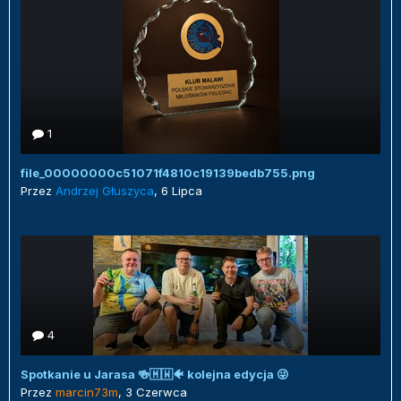
1
file_00000000c51071f4810c19139bedb755.png
Przez
Andrzej Głuszyca
,
6 Lipca
4
Spotkanie u Jarasa 🍻🇲🇼🐠 kolejna edycja 😜
Przez
marcin73m
,
3 Czerwca