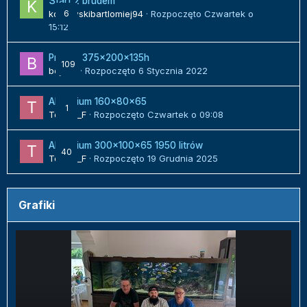
Start z brudem
kozlowskibartlomiej94
6
· Rozpoczęto
Czwartek o
15:12
Projekt 375x200x135h
109
bojack
· Rozpoczęto
6 Stycznia 2022
Akwarium 160x80x65
1
Tomek_F
· Rozpoczęto
Czwartek o 09:08
Akwarium 300x100x65 1950 litrów
40
Tomek_F
· Rozpoczęto
19 Grudnia 2025
Grafiki