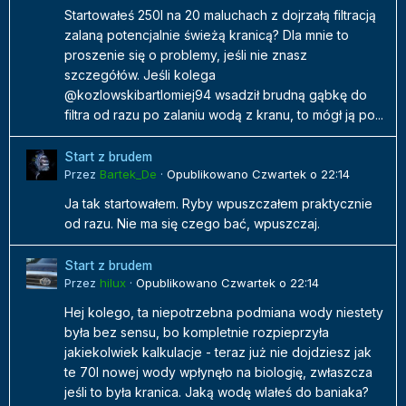
Startowałeś 250l na 20 maluchach z dojrzałą filtracją
zalaną potencjalnie świeżą kranicą? Dla mnie to
proszenie się o problemy, jeśli nie znasz
szczegółów. Jeśli kolega
@kozlowskibartlomiej94 wsadził brudną gąbkę do
filtra od razu po zalaniu wodą z kranu, to mógł ją po...
Start z brudem
Przez
Bartek_De
·
Opublikowano
Czwartek o 22:14
Ja tak startowałem. Ryby wpuszczałem praktycznie
od razu. Nie ma się czego bać, wpuszczaj.
Start z brudem
Przez
hilux
·
Opublikowano
Czwartek o 22:14
Hej kolego, ta niepotrzebna podmiana wody niestety
była bez sensu, bo kompletnie rozpieprzyła
jakiekolwiek kalkulacje - teraz już nie dojdziesz jak
te 70l nowej wody wpłynęło na biologię, zwłaszcza
jeśli to była kranica. Jaką wodę wlałeś do baniaka?