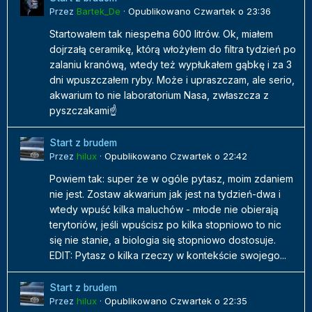
Przez
Bartek_De
·
Opublikowano
Czwartek o 23:36
Startowałem tak niespełna 600 litrów. Ok, miałem
dojrzałą ceramikę, którą włożyłem do filtra tydzień po
zalaniu kranówą, wtedy też wypłukałem gąbkę i za 3
dni wpuszczałem ryby. Może i upraszczam, ale serio,
akwarium to nie laboratorium Nasa, zwłaszcza z
pyszczakami☝️
Start z brudem
Przez
hilux
·
Opublikowano
Czwartek o 22:42
Powiem tak: super że w ogóle pytasz, moim zdaniem
nie jest. Zostaw akwarium jak jest na tydzień-dwa i
wtedy wpuść kilka maluchów - młode nie obierają
terytoriów, jeśli wpuścisz po kilka stopniowo to nic
się nie stanie, a biologia się stopniowo dostosuje.
EDIT: Pytasz o kilka rzeczy w kontekście swojego...
Start z brudem
Przez
hilux
·
Opublikowano
Czwartek o 22:35