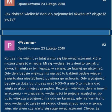
#1
Opublikowano
23 Lutego 2010
Jak dobrać wielkość deni do pojemności akwarium? objętość
złoża?
-Przemo-
#2
Opublikowano
23 Lutego 2010
Kurcze, nie wiem czy tutaj warto się kierować wzorami, które
można znaleźć w necie. Mi się wydaje, że z deni to tak jak z
akwa, im większy tym lepszy, w sensie, że łatwiej go utrzymać.
Gdy deni będzie większy niż ma być to bakterii będzie więcej i
ewentualna niestabilność powinna go uchronić. Gdy wydajność
będzie za duża bo chcesz mieć NO3=5 a nie 0 to można dać
większy albo mniejszy przepływ. Poza tym wielkość deni w innym
znaczeniu - w znaczeniu wydajności to pojęcie względne, bo
dużo większą wydajność ma gdy go karmisz, gdy nie karmisz to
jego wydajność zależy od składu chemicznego wody w akwa,
więc nie wiem czy warto się sugerować wzorami. Chyba, że