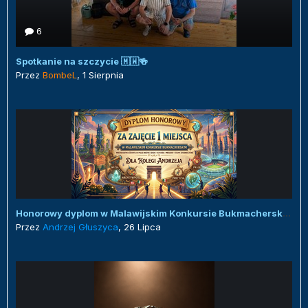
6
Spotkanie na szczycie 🇲🇼🍻
Przez
BombeL
,
1 Sierpnia
Honorowy dyplom w Malawijskim Konkursie Bukmacherskim :)
Przez
Andrzej Głuszyca
,
26 Lipca