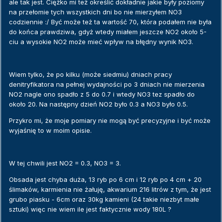
ale tak jest. Ciężko mi też określić dokładnie jakie były poziomy
na przełomie tych wszystkich dni bo nie mierzyłem NO3
codziennie :/ Być może też ta wartość 70, która podałem nie była
do końca prawdziwa, gdyż wtedy miałem jeszcze NO2 około 5-
ciu a wysokie NO2 może mieć wpływ na błędny wynik NO3.
Wiem tylko, że po kilku (może siedmiu) dniach pracy
denitryfikatora na pełnej wydajności po 3 dniach nie mierzenia
NO2 nagle ono spadło z 5 do 0.7 i wtedy NO3 tez spadło do
około 20. Na następny dzień NO2 było 0.3 a NO3 było 0.5.
Przykro mi, że moje pomiary nie mogą być precyzyjne i być może
wyjaśnię to w moim opisie.
W tej chwili jest NO2 = 0.3, NO3 = 3.
Obsada jest chyba duża, 13 ryb po 6 cm i 12 ryb po 4 cm + 20
ślimaków, karmienia nie żałuję, akwarium 216 litrów z tym, że jest
grubo piasku - 6cm oraz 30kg kamieni (24 takie niezbyt małe
sztuki) więc nie wiem ile jest faktycznie wody 180L ?