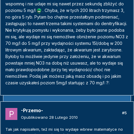
wspomnę i nie udaje mi się nawet przez sekundę zbliżyć do
poziomu 5 mg/l
. Chyba, że w tych 200 litrach trzymasz 3,
no góra 5 ryb. Pytam bo chętnie przestałbym podmieniać,
zastępując to nawet trzema takimi systemami do denitryfikacji.
Nie krytykuję pomysłu i wykonania, żeby było jasne podoba
mi się, ale wydaje mi się niemożliwe obniżenie poziomu NO3 z
70 mg/l do 5 mg/l przy wydajności systemu 15l/dobę w 200
litrowym akwarium, zakładając, że akwarium jest zarybione.
Byłoby to możliwie jedynie przy założeniu, że w akwarium
powstaje mniej NO3 na dobę niż usuwasz, ale to wydaje się
mało prawdopodobne /przy tej wydajności/ choć nie
niemożliwe. Podaj jak możesz jaką masz obsadę i po jakim
czasie uzyskałeś poziom 5mg/l startując z 70 mg/l :?:
-Przemo-
#5
Opublikowano
28 Lutego 2010
Tak jak napisałem, też mi się to wydaje wbrew matematyce no