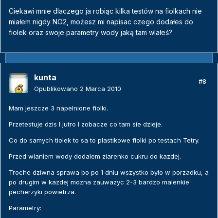
Ciekawi mnie dlaczego ja robiąc kilka testów na fiolkach nie
miałem nigdy NO2, możesz mi napisac czego dodałes do
fiolek oraz swoje parametry wody jaką tam wlałeś?
kunta
#8
Opublikowano
2 Marca 2010
Mam jeszcze 3 napelnione fiolki.
Przetestuje dzis I jutro I zobacze co tam sie dzieje.
Co do samych tiolek to sa to plastikowe fiolki po testach Tetry.
Przed wlaniem wody dodalem ziarenko cukru do kazdej.
Troche dziwna sprawa bo po 1 dniu wszystko bylo w porzadku, a
po drugim w kazdej mozna zauwazyc 2-3 bardzo malenkie
pecherzyki powietrza.
Parametry: