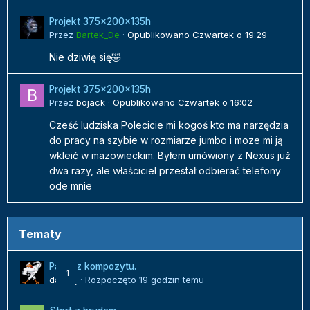
Projekt 375x200x135h
Przez
Bartek_De
·
Opublikowano
Czwartek o 19:29
Nie dziwię się🤣
Projekt 375x200x135h
Przez
bojack
·
Opublikowano
Czwartek o 16:02
Cześć ludziska Polecicie mi kogoś kto ma narzędzia
do pracy na szybie w rozmiarze jumbo i moze mi ją
wkleić w mazowieckim. Byłem umówiony z Nexus już
dwa razy, ale właściciel przestał odbierać telefony
ode mnie
Tematy
Panel z kompozytu.
1
danielj
· Rozpoczęto
19 godzin temu