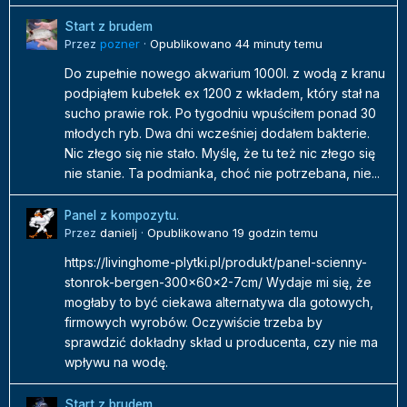
Start z brudem
Przez
pozner
·
Opublikowano
44 minuty temu
Do zupełnie nowego akwarium 1000l. z wodą z kranu
podpiąłem kubełek ex 1200 z wkładem, który stał na
sucho prawie rok. Po tygodniu wpuściłem ponad 30
młodych ryb. Dwa dni wcześniej dodałem bakterie.
Nic złego się nie stało. Myślę, że tu też nic złego się
nie stanie. Ta podmianka, choć nie potrzebana, nie...
Panel z kompozytu.
Przez
danielj
·
Opublikowano
19 godzin temu
https://livinghome-plytki.pl/produkt/panel-scienny-
stonrok-bergen-300x60x2-7cm/ Wydaje mi się, że
mogłaby to być ciekawa alternatywa dla gotowych,
firmowych wyrobów. Oczywiście trzeba by
sprawdzić dokładny skład u producenta, czy nie ma
wpływu na wodę.
Start z brudem