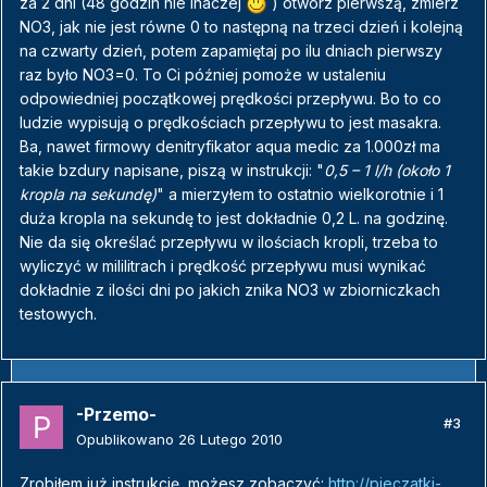
za 2 dni (48 godzin nie inaczej
) otwórz pierwszą, zmierz
NO3, jak nie jest równe 0 to następną na trzeci dzień i kolejną
na czwarty dzień, potem zapamiętaj po ilu dniach pierwszy
raz było NO3=0. To Ci później pomoże w ustaleniu
odpowiedniej początkowej prędkości przepływu. Bo to co
ludzie wypisują o prędkościach przepływu to jest masakra.
Ba, nawet firmowy denitryfikator aqua medic za 1.000zł ma
takie bzdury napisane, piszą w instrukcji: "
0,5 – 1 l/h (około 1
kropla na sekundę)
" a mierzyłem to ostatnio wielkorotnie i 1
duża kropla na sekundę to jest dokładnie 0,2 L. na godzinę.
Nie da się określać przepływu w ilościach kropli, trzeba to
wyliczyć w mililitrach i prędkość przepływu musi wynikać
dokładnie z ilości dni po jakich znika NO3 w zbiorniczkach
testowych.
-Przemo-
#3
Opublikowano
26 Lutego 2010
Zrobiłem już instrukcję, możesz zobaczyć:
http://pieczatki-