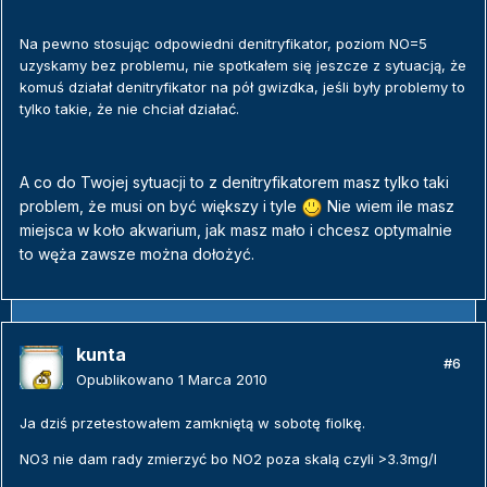
Na pewno stosując odpowiedni denitryfikator, poziom NO=5
uzyskamy bez problemu, nie spotkałem się jeszcze z sytuacją, że
komuś działał denitryfikator na pół gwizdka, jeśli były problemy to
tylko takie, że nie chciał działać.
A co do Twojej sytuacji to z denitryfikatorem masz tylko taki
problem, że musi on być większy i tyle
Nie wiem ile masz
miejsca w koło akwarium, jak masz mało i chcesz optymalnie
to węża zawsze można dołożyć.
kunta
#6
Opublikowano
1 Marca 2010
Ja dziś przetestowałem zamkniętą w sobotę fiolkę.
NO3 nie dam rady zmierzyć bo NO2 poza skalą czyli >3.3mg/l