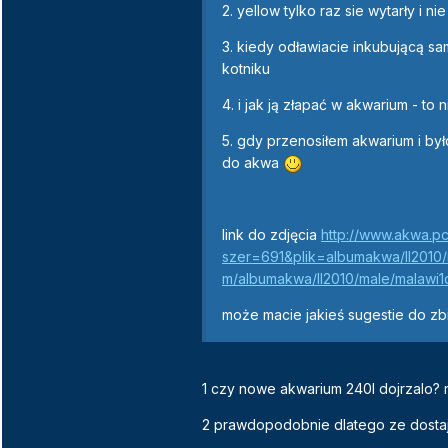
2. yellow tylko raz sie wytarły i n
3. kiedy odławiacie inkubującą sa
kotniku
4. i jak ją złapać w akwarium - to
5. gdy przenosiłem akwarium i było
do akwa
link do zdjęcia
http://www.akwa.pc
szer=691&plik=albumakwa/II2010/
m/albumakwa/II2010/male/malawi
może macie jakieś sugestie do zb
1 czy nowe akwarium 240l dojrzalo? r
2 prawdopodobnie dlatego ze dostaja 