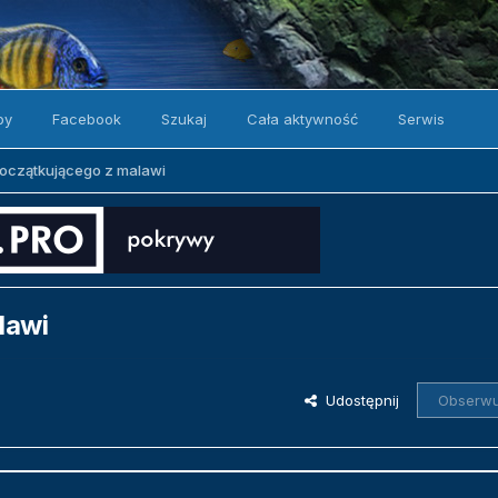
by
Facebook
Szukaj
Cała aktywność
Serwis
początkującego z malawi
lawi
Udostępnij
Obserwu