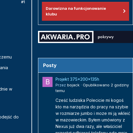
#1
Darowizna na funkcjonowanie
klubu
czemu
Posty
wania
Projekt 375x200x135h
Przez
bojack
·
Opublikowano
2 godziny
odnie w
temu
Cześć ludziska Polecicie mi kogoś
kto ma narzędzia do pracy na szybie
w rozmiarze jumbo i moze mi ją wkleić
podejść do
w mazowieckim. Byłem umówiony z
Nexus już dwa razy, ale właściciel
przestał odbierać telefony ode mnie