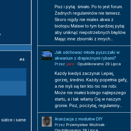
Pisz i pytaj śmiało. Po to jest forum.
Żadnych regulaminów nie łamiesz.
Skoro nigdy nie miales akwa z
biotopu Malawi to tym bardziej pytaj
aby uniknąć niepotrzebnych błędów.
?
Mając inne zbiorniki z innych...
Jak odchować młode pyszczaki w
akwarium z drapieżnymi rybami?
#4
Przez
yaro
·
Opublikowano
29 Lipca
Każdy kiedyś zaczynał. Lepiej,
gorzej, średnio. Każdy popełnia gafy,
a nie myli się ten kto nic nie robi.
Może nie miałeś kolego najlepszego
startu, a i tak witamy Cię w naszym
gronie. Pisz, poczytaj, regulaminy...
Aranżacja z modułów DIY
 siatce i same
Przez
Przemysław Woźniak
·
Opublikowano
28 Lipca