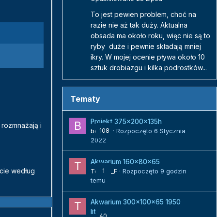
To jest pewien problem, choć na
razie nie aż tak duży. Aktualna
obsada ma około roku, więc nie są to
ryby duże i pewnie składają mniej
ikry. W mojej ocenie pływa około 10
sztuk drobiazgu i kilka podrostków...
Tematy
Projekt 375x200x135h
 rozmnażają i
bojack
108
· Rozpoczęto
6 Stycznia
2022
Akwarium 160x80x65
cie według
Tomek_F
1
· Rozpoczęto
9 godzin
temu
Akwarium 300x100x65 1950
litrów
40