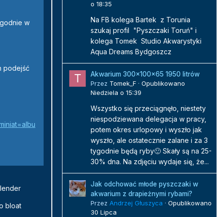
o 18:35
Na FB kolega Bartek z Torunia
ygodnie w
szukaj profil "Pyszczaki Toruń" i
kolega Tomek Studio Akwarystyki
Aqua Dreams Bydgoszcz
ch podejść
Akwarium 300x100x65 1950 litrów
Przez
Tomek_F
·
Opublikowano
Niedziela o 15:39
Wszystko się przeciągnęło, niestety
niespodziewana delegacja w pracy,
miniat=albu
potem okres urlopowy i wyszło jak
wyszło, ale ostatecznie zalane i za 3
tygodnie będą ryby🙂 Skały są na 25-
30% dna. Na zdjęciu wydaje się, że...
Jak odchować młode pyszczaki w
olender
akwarium z drapieżnymi rybami?
Przez
Andrzej Głuszyca
·
Opublikowano
o bloat
30 Lipca