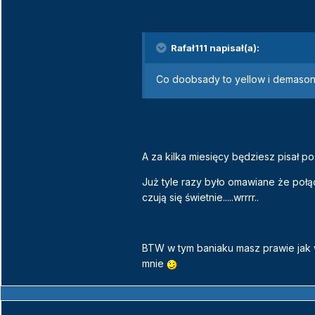
Rafał111 napisał(a):
Co doobsady to yellow i demason
A za kilka miesięcy będziesz pisał 
Już tyle razy było omawiane że połą
czują się świetnie.....wrrrr..
BTW w tym baniaku masz prawie jak 
mnie