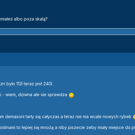
miałeś albo poza skalą?
 było 112l teraz jest 240l.
i - wiem, dziwna ale sie sprawdza
ium demasoni tarły się całyczas a teraz nie ma wcale nowych rybek
oslinami to lepiej się mnożą a niby piszecie zeby miały miejsce do 