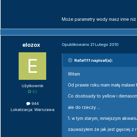
Może parametry wody masz inne niż 
elozox
Opublikowano
21 Lutego 2010
Rafał111 napisał(a):
Witam
Od prawie roku mam małę malawi tzn
Użytkownik
82
Co doobsady to yellow i demason
944
ale do rzeczy ...
Lokalizacja: Warszawa
1. w tym starym, mniejszym akwar
zauważyłem że jak jest gęsciej z r