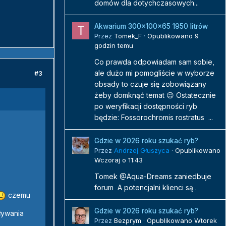
domów dla dotychczasowych...
Akwarium 300x100x65 1950 litrów
Przez
Tomek_F
·
Opublikowano
9
godzin temu
Co prawda odpowiadam sam sobie,
ale dużo mi pomogliście w wyborze
#3
obsady to czuje się zobowiązany
żeby domknąć temat 😉 Ostatecznie
po weryfikacji dostępności ryb
będzie: Fossorochromis rostratus ...
Gdzie w 2026 roku szukać ryb?
Przez
Andrzej Głuszyca
·
Opublikowano
Wczoraj o 11:43
Tomek @Aqua-Dreams zaniedbuje
forum A potencjalni klienci są .
czemu
Gdzie w 2026 roku szukać ryb?
pływania
Przez
Bezprym
·
Opublikowano
Wtorek