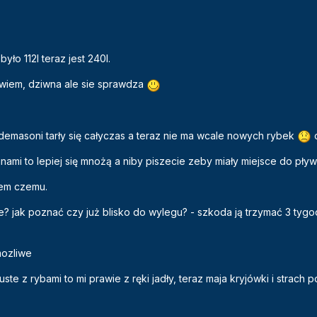
ło 112l teraz jest 240l.
 wiem, dziwna ale sie sprawdza
 demasoni tarły się całyczas a teraz nie ma wcale nowych rybek
inami to lepiej się mnożą a niby piszecie zeby miały miejsce do pły
wiem czemu.
e? jak poznać czy już blisko do wylegu? - szkoda ją trzymać 3 tyg
mozliwe
ste z rybami to mi prawie z ręki jadły, teraz maja kryjówki i strach 