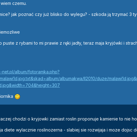
ie wiem czemu.
mice? jak poznać czy już blisko do wylegu? - szkoda ją trzymać 3 t
 niemozliwe
 puste z rybami to mi prawie z ręki jadły, teraz maja kryjówki i stra
-net.pl/album/fotoramka.php?
malawi1d.jpg.txt&skad=album/albumakwa/II2010/duze/malawi1d.jpg&
1d.jpg&width=704&height=307
iornika
aczej chodzi o kryjowki zamiast roslin proponuje kamienie to nie h
diete wylacznie roslinozerna - slabiej sie rozwijaja i moze dojsc d