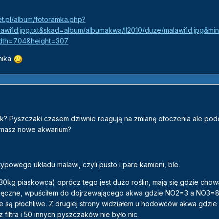
t.pl/album/fotoramka.php?
awi1d.jpg.txt&skad=album/albumakwa/II2010/duze/malawi1d.jpg&min
idth=704&height=307
nika
wek? Pyszczaki czasem dziwnie reagują na zmianę otoczenia ale po
o masz nowe akwarium?
ypowego układu malawi, czyli pusto i pare kamieni, ble.
0kg piaskowca) oprócz tego jest dużo roślin, mają się gdzie chow
iesięczne, wpuściłem do dojrzewającego akwa gdzie NO2=3 a NO3=80
ie są płochliwe. Z drugiej strony widziałem u hodowców akwa gdzie
 filtra i 50 innych pyszczaków nie było nic.