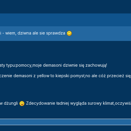
i - wiem, dziwna ale sie sprawdza
posty typu:pomocy,moje demasoni dziwnie się zachowują!
czenie demasoni z yellow to kiepski pomysł,no ale cóż przecież się
w dżungli
Zdecydowanie ładniej wygląda surowy klimat,oczywiś