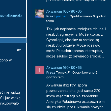
Akwarium 160x80x65
iat=album/alb
Przez
pozner
·
Opublikowano
6 godzin
temu
Tak, jak napisałeś, mniejsza mbuna. I
niezbyt agresywna. Może któraś z
Cynotilapii, chociaż tu samice są
niezbyt urodziwe. Może rdzawy,
#2
może Pseudotropheus interruptus,
może saulosi (z pewnego źródła)...
dobno w
Akwarium 160x80x65
Przez
Tomek_F
·
Opublikowano
9
godzin temu
Akwarium 832 litry, spora
powierzchnia dna, jest sump 270
ać nie widzą
litrów więc filtracji nie zabraknie.
 i już widzę,
Ameryka Południowa ostatecznie mi
 inkubowało
się znudziła, poszukiwania nowych