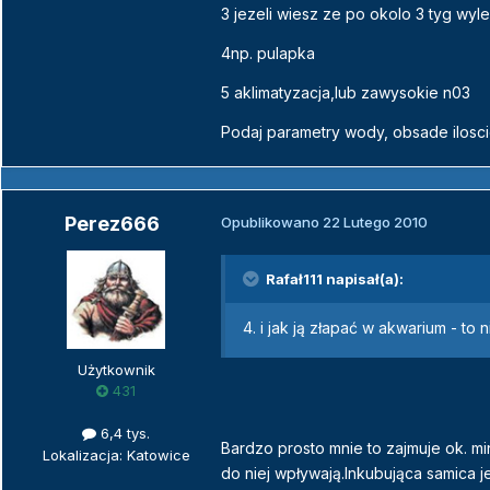
3 jezeli wiesz ze po okolo 3 tyg wyleg
4np. pulapka
5 aklimatyzacja,lub zawysokie n03
Podaj parametry wody, obsade iloscio
Perez666
Opublikowano
22 Lutego 2010
Rafał111 napisał(a):
4. i jak ją złapać w akwarium - to
Użytkownik
431
6,4 tys.
Bardzo prosto mnie to zajmuje ok. m
Lokalizacja: Katowice
do niej wpływają.Inkubująca samica je