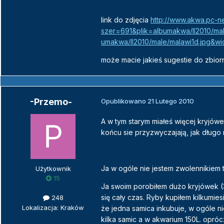
link do zdjęcia
http://www.akwa.pc-ne
szer=691&plik=albumakwa/II2010/mal
umakwa/II2010/male/malawi1d.jpg&w
może macie jakieś sugestie do zbior
-Przemo-
Opublikowano
21 Lutego 2010
A w tym starym miałeś więcej kryjó
końcu sie przyzwyczajają, jak dług
Ja w ogóle nie jestem zwolennikiem t
Użytkownik
15
Ja swoim porobiłem dużo kryjówek (3
się cały czas. Ryby kupiłem kilkum
248
Lokalizacja: Kraków
że jedna samica inkubuje, w ogóle n
kilka samic a w akwarium 150L. oprócz