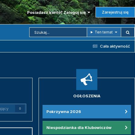
Zarejestruj się
Posiadasz konto? Zaloguj się
Ten temat
Cała aktywność
OGŁOSZENIA
jący
0
Pokrzywna 2026
Niespodzianka dla Klubowiczów