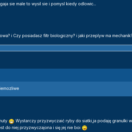
aja sie male to wysil sie i pomysl kiedy odlowic...
wa? i Czy posiadasz filtr biologiczny? i jaki przeplyw ma mechanik
 niemozliwe
inuty
Wystarczy przyzwyczaić ryby do siatki,ja podaję granulki w
st do niej przyzwyczajona i się jej nie boi