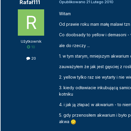
Rafał111
Opublikowano
21 Lutego 2010
Witam
Od prawie roku mam małę malawi tzn by
Co doobsady to yellow i demasoni -
Użytkownik
ale do rzeczy ...
10
1. w tym starym, mniejszym akwarium
20
zauważyłem że jak jest gęsciej z rosl
2. yellow tylko raz sie wytarły i nie 
3. kiedy odławiacie inkubującą samic
kotniku
4. i jak ją złapać w akwarium - to nie
5. gdy przenosiłem akwarium i było pu
akwa