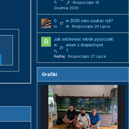
Tomek_F
· Rozpoczęto
19
Grudnia 2025
Gdzie w 2026 roku szukać ryb?
17
radek84
· Rozpoczęto
20 Lipca
Jak odchować młode pyszczaki
w akwarium z drapieżnymi
21
rybami?
RejRaj
· Rozpoczęto
27 Lipca
Grafiki