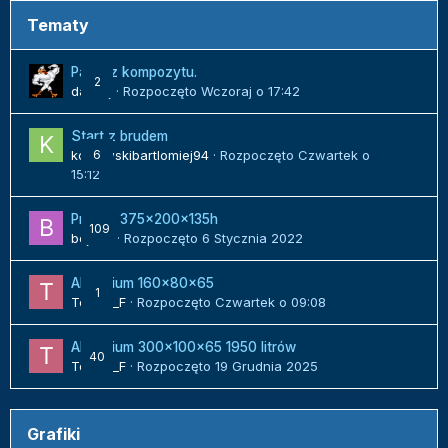
Tematy
Panel z kompozytu.
2
danielj
· Rozpoczęto
Wczoraj o 17:42
Start z brudem
kozlowskibartlomiej94
6
· Rozpoczęto
Czwartek o
15:12
Projekt 375x200x135h
109
bojack
· Rozpoczęto
6 Stycznia 2022
Akwarium 160x80x65
1
Tomek_F
· Rozpoczęto
Czwartek o 09:08
Akwarium 300x100x65 1950 litrów
40
Tomek_F
· Rozpoczęto
19 Grudnia 2025
Grafiki