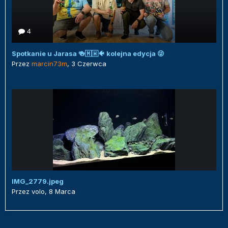
4
Spotkanie u Jarasa 🍻🇲🇼🐠 kolejna edycja 😜
Przez
marcin73m
,
3 Czerwca
IMG_2779.jpeg
Przez
volo
,
8 Marca