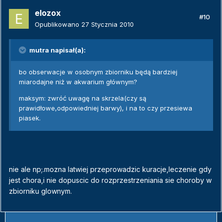
elozox
#10
Opublikowano
27 Stycznia 2010
mutra napisał(a):
bo obserwacje w osobnym zbiorniku będą bardziej
miarodajne niż w akwarium głównym?
maksym: zwróć uwagę na skrzela(czy są
prawidłowe,odpowiedniej barwy), i na to czy przesiewa
piasek.
nie ale np;.mozna latwiej przeprowadzic kuracje,leczenie gdy
jest chora,i nie dopuscic do rozprzestrzeniania sie choroby w
zbiorniku glownym.