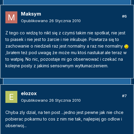
Maksym
#6
Opublikowano
26 Stycznia 2010
Z tego co widzę to nikt się z czymś takim nie spotkał, nie jest
to piasek i nie jest to żarcie i nie inkubuje. Powtarza się to
zachowanie o niedzieli raz jest normalny a raz nie normalny
,brałem też pod uwagę że może mu ktoś nastukał ale teraz w
to watpię. No nic, pozostaje mi go obserwować i czekać na
kolejne posty z jakimś sensownym wytłumaczeniem.
elozox
#7
Opublikowano
26 Stycznia 2010
Chyba zly dzial, na ten post ...jedno jest pewne jak nie chce
pobierac pokarmu to cos z nim nie tak, najlepiej go odlow i
obserwoj...