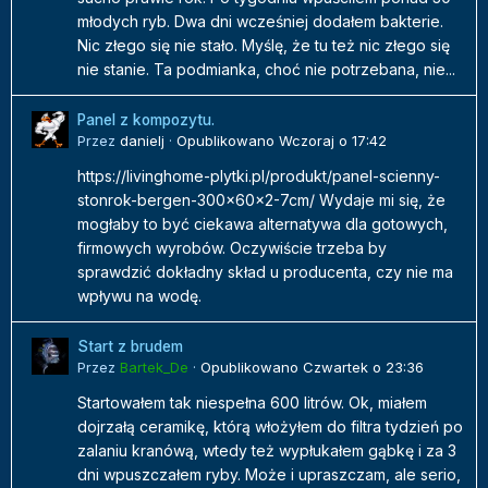
młodych ryb. Dwa dni wcześniej dodałem bakterie.
Nic złego się nie stało. Myślę, że tu też nic złego się
nie stanie. Ta podmianka, choć nie potrzebana, nie...
Panel z kompozytu.
Przez
danielj
·
Opublikowano
Wczoraj o 17:42
https://livinghome-plytki.pl/produkt/panel-scienny-
stonrok-bergen-300x60x2-7cm/ Wydaje mi się, że
mogłaby to być ciekawa alternatywa dla gotowych,
firmowych wyrobów. Oczywiście trzeba by
sprawdzić dokładny skład u producenta, czy nie ma
wpływu na wodę.
Start z brudem
Przez
Bartek_De
·
Opublikowano
Czwartek o 23:36
Startowałem tak niespełna 600 litrów. Ok, miałem
dojrzałą ceramikę, którą włożyłem do filtra tydzień po
zalaniu kranówą, wtedy też wypłukałem gąbkę i za 3
dni wpuszczałem ryby. Może i upraszczam, ale serio,