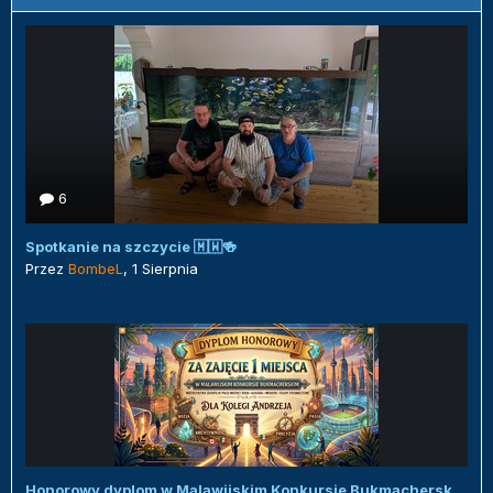
6
Spotkanie na szczycie 🇲🇼🍻
Przez
BombeL
,
1 Sierpnia
Honorowy dyplom w Malawijskim Konkursie Bukmacherskim :)