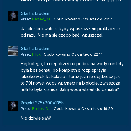
Start z brudem
Przez
Bartek_De
·
Opublikowano
Czwartek o 22:14
Ja tak startowałem. Ryby wpuszczałem praktycznie
od razu. Nie ma się czego bać, wpuszczaj.
Start z brudem
Przez
hilux
·
Opublikowano
Czwartek o 22:14
Hej kolego, ta niepotrzebna podmiana wody niestety
była bez sensu, bo kompletnie rozpieprzyła
jakiekolwiek kalkulacje - teraz już nie dojdziesz jak
te 70l nowej wody wpłynęło na biologię, zwłaszcza
jeśli to była kranica. Jaką wodę wlałeś do baniaka?
Projekt 375x200x135h
Przez
Bartek_De
·
Opublikowano
Czwartek o 19:29
Nie dziwię się🤣