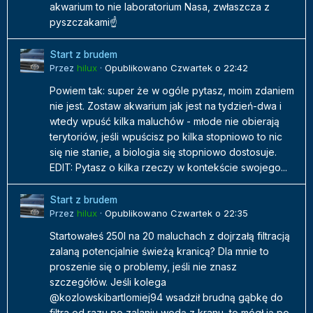
akwarium to nie laboratorium Nasa, zwłaszcza z
pyszczakami☝️
Start z brudem
Przez
hilux
·
Opublikowano
Czwartek o 22:42
Powiem tak: super że w ogóle pytasz, moim zdaniem
nie jest. Zostaw akwarium jak jest na tydzień-dwa i
wtedy wpuść kilka maluchów - młode nie obierają
terytoriów, jeśli wpuścisz po kilka stopniowo to nic
się nie stanie, a biologia się stopniowo dostosuje.
EDIT: Pytasz o kilka rzeczy w kontekście swojego...
Start z brudem
Przez
hilux
·
Opublikowano
Czwartek o 22:35
Startowałeś 250l na 20 maluchach z dojrzałą filtracją
zalaną potencjalnie świeżą kranicą? Dla mnie to
proszenie się o problemy, jeśli nie znasz
szczegółów. Jeśli kolega
@kozlowskibartlomiej94 wsadził brudną gąbkę do
filtra od razu po zalaniu wodą z kranu, to mógł ją po...