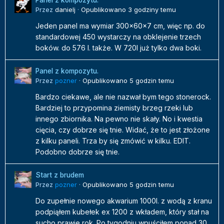
Panel z kompozytu.
Przez
danielj
·
Opublikowano
3 godziny temu
Jeden panel ma wymiar 300x60x7 cm, więc np. do
standardowej 450 wystarczy na obklejenie trzech
boków. do 576 l. także. W 720l już tylko dwa boki.
Panel z kompozytu.
Przez
pozner
·
Opublikowano
5 godzin temu
Bardzo ciekawe, ale nie nazwał bym tego stonerock.
Bardziej to przypomina ziemisty brzeg rzeki lub
innego zbiornika. Na pewno nie skały. No i kwestia
cięcia, czy dobrze się tnie. Widać, że to jest złożone
z kilku paneli. Trza by się zmówić w kilku. EDIT.
Podobno dobrze się tnie.
Start z brudem
Przez
pozner
·
Opublikowano
5 godzin temu
Do zupełnie nowego akwarium 1000l. z wodą z kranu
podpiąłem kubełek ex 1200 z wkładem, który stał na
sucho prawie rok. Po tygodniu wpuściłem ponad 30