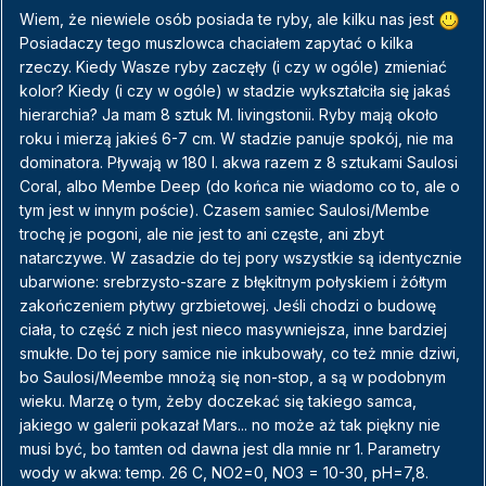
Wiem, że niewiele osób posiada te ryby, ale kilku nas jest
Posiadaczy tego muszlowca chaciałem zapytać o kilka
rzeczy. Kiedy Wasze ryby zaczęły (i czy w ogóle) zmieniać
kolor? Kiedy (i czy w ogóle) w stadzie wykształciła się jakaś
hierarchia? Ja mam 8 sztuk M. livingstonii. Ryby mają około
roku i mierzą jakieś 6-7 cm. W stadzie panuje spokój, nie ma
dominatora. Pływają w 180 l. akwa razem z 8 sztukami Saulosi
Coral, albo Membe Deep (do końca nie wiadomo co to, ale o
tym jest w innym poście). Czasem samiec Saulosi/Membe
trochę je pogoni, ale nie jest to ani częste, ani zbyt
natarczywe. W zasadzie do tej pory wszystkie są identycznie
ubarwione: srebrzysto-szare z błękitnym połyskiem i żółtym
zakończeniem płytwy grzbietowej. Jeśli chodzi o budowę
ciała, to część z nich jest nieco masywniejsza, inne bardziej
smukłe. Do tej pory samice nie inkubowały, co też mnie dziwi,
bo Saulosi/Meembe mnożą się non-stop, a są w podobnym
wieku. Marzę o tym, żeby doczekać się takiego samca,
jakiego w galerii pokazał Mars... no może aż tak piękny nie
musi być, bo tamten od dawna jest dla mnie nr 1. Parametry
wody w akwa: temp. 26 C, NO2=0, NO3 = 10-30, pH=7,8.