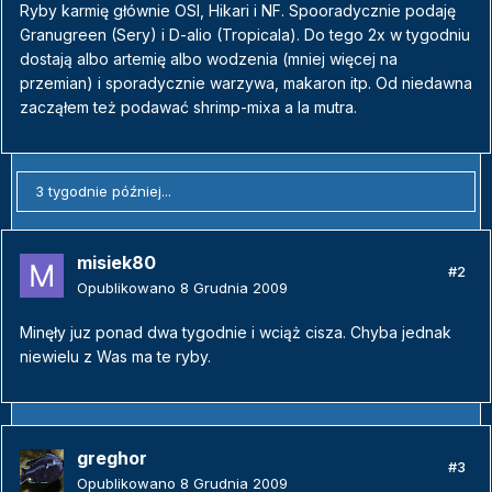
Ryby karmię głównie OSI, Hikari i NF. Spooradycznie podaję
Granugreen (Sery) i D-alio (Tropicala). Do tego 2x w tygodniu
dostają albo artemię albo wodzenia (mniej więcej na
przemian) i sporadycznie warzywa, makaron itp. Od niedawna
zacząłem też podawać shrimp-mixa a la mutra.
3 tygodnie później...
misiek80
#2
Opublikowano
8 Grudnia 2009
Minęły juz ponad dwa tygodnie i wciąż cisza. Chyba jednak
niewielu z Was ma te ryby.
greghor
#3
Opublikowano
8 Grudnia 2009