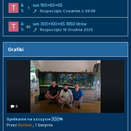
Akwarium 160x80x65
1
Tomek_F
· Rozpoczęto
Czwartek o 09:08
Akwarium 300x100x65 1950 litrów
40
Tomek_F
· Rozpoczęto
19 Grudnia 2025
Grafiki
6
Spotkanie na szczycie 🇲🇼🍻
Przez
BombeL
,
1 Sierpnia