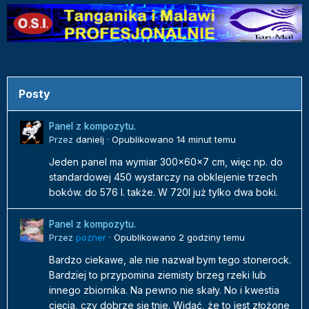
Posty
Panel z kompozytu.
Przez
danielj
·
Opublikowano
14 minut temu
Jeden panel ma wymiar 300x60x7 cm, więc np. do
standardowej 450 wystarczy na obklejenie trzech
boków. do 576 l. także. W 720l już tylko dwa boki.
Panel z kompozytu.
Przez
pozner
·
Opublikowano
2 godziny temu
Bardzo ciekawe, ale nie nazwał bym tego stonerock.
Bardziej to przypomina ziemisty brzeg rzeki lub
innego zbiornika. Na pewno nie skały. No i kwestia
cięcia, czy dobrze się tnie. Widać, że to jest złożone