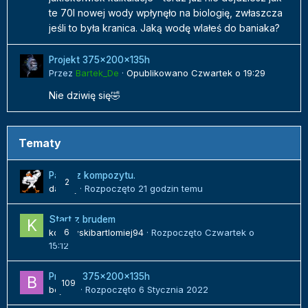
te 70l nowej wody wpłynęło na biologię, zwłaszcza
jeśli to była kranica. Jaką wodę wlałeś do baniaka?
Projekt 375x200x135h
Przez
Bartek_De
·
Opublikowano
Czwartek o 19:29
Nie dziwię się🤣
Tematy
Panel z kompozytu.
2
danielj
· Rozpoczęto
21 godzin temu
Start z brudem
kozlowskibartlomiej94
6
· Rozpoczęto
Czwartek o
15:12
Projekt 375x200x135h
109
bojack
· Rozpoczęto
6 Stycznia 2022