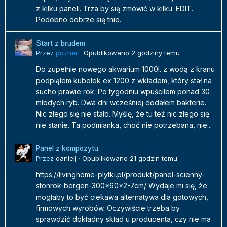
z kilku paneli. Trza by się zmówić w kilku. EDIT.
Podobno dobrze się tnie.
Start z brudem
Przez
pozner
·
Opublikowano
2 godziny temu
Do zupełnie nowego akwarium 1000l. z wodą z kranu
podpiąłem kubełek ex 1200 z wkładem, który stał na
sucho prawie rok. Po tygodniu wpuściłem ponad 30
młodych ryb. Dwa dni wcześniej dodałem bakterie.
Nic złego się nie stało. Myślę, że tu też nic złego się
nie stanie. Ta podmianka, choć nie potrzebana, nie...
Panel z kompozytu.
Przez
danielj
·
Opublikowano
21 godzin temu
https://livinghome-plytki.pl/produkt/panel-scienny-
stonrok-bergen-300x60x2-7cm/ Wydaje mi się, że
mogłaby to być ciekawa alternatywa dla gotowych,
firmowych wyrobów. Oczywiście trzeba by
sprawdzić dokładny skład u producenta, czy nie ma