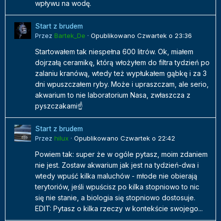
wpływu na wodę.
Start z brudem
Przez
Bartek_De
·
Opublikowano
Czwartek o 23:36
Startowałem tak niespełna 600 litrów. Ok, miałem
dojrzałą ceramikę, którą włożyłem do filtra tydzień po
zalaniu kranówą, wtedy też wypłukałem gąbkę i za 3
dni wpuszczałem ryby. Może i upraszczam, ale serio,
akwarium to nie laboratorium Nasa, zwłaszcza z
pyszczakami☝️
Start z brudem
Przez
hilux
·
Opublikowano
Czwartek o 22:42
Powiem tak: super że w ogóle pytasz, moim zdaniem
nie jest. Zostaw akwarium jak jest na tydzień-dwa i
wtedy wpuść kilka maluchów - młode nie obierają
terytoriów, jeśli wpuścisz po kilka stopniowo to nic
się nie stanie, a biologia się stopniowo dostosuje.
EDIT: Pytasz o kilka rzeczy w kontekście swojego...