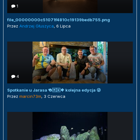
1
file_00000000c51071f4810c19139bedb755.png
Przez
Andrzej Głuszyca
,
6 Lipca
4
Spotkanie u Jarasa 🍻🇲🇼🐠 kolejna edycja 😜
Przez
marcin73m
,
3 Czerwca