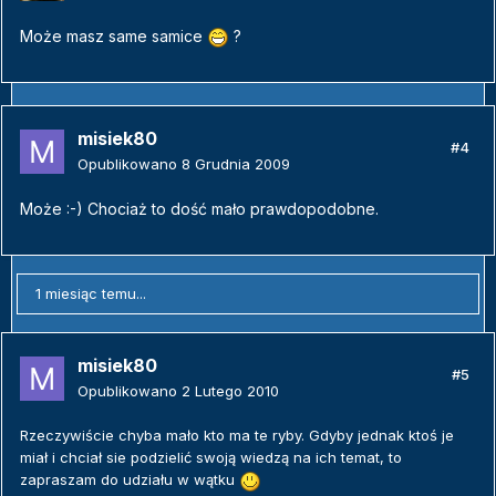
Może masz same samice
?
misiek80
#4
Opublikowano
8 Grudnia 2009
Może :-) Chociaż to dość mało prawdopodobne.
1 miesiąc temu...
misiek80
#5
Opublikowano
2 Lutego 2010
Rzeczywiście chyba mało kto ma te ryby. Gdyby jednak ktoś je
miał i chciał sie podzielić swoją wiedzą na ich temat, to
zapraszam do udziału w wątku