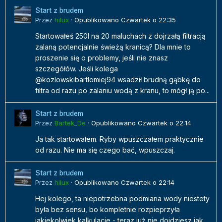
Start z brudem
Przez
hilux
·
Opublikowano
Czwartek o 22:35
Startowałeś 250l na 20 maluchach z dojrzałą filtracją
zalaną potencjalnie świeżą kranicą? Dla mnie to
proszenie się o problemy, jeśli nie znasz
szczegółów. Jeśli kolega
@kozlowskibartlomiej94 wsadził brudną gąbkę do
filtra od razu po zalaniu wodą z kranu, to mógł ją po...
Start z brudem
Przez
Bartek_De
·
Opublikowano
Czwartek o 22:14
Ja tak startowałem. Ryby wpuszczałem praktycznie
od razu. Nie ma się czego bać, wpuszczaj.
Start z brudem
Przez
hilux
·
Opublikowano
Czwartek o 22:14
Hej kolego, ta niepotrzebna podmiana wody niestety
była bez sensu, bo kompletnie rozpieprzyła
jakiekolwiek kalkulacje - teraz już nie dojdziesz jak