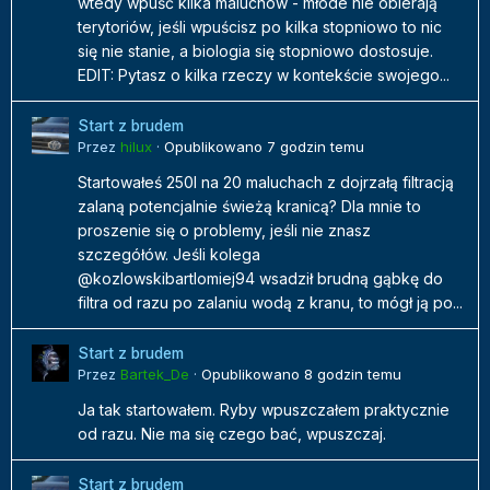
wtedy wpuść kilka maluchów - młode nie obierają
terytoriów, jeśli wpuścisz po kilka stopniowo to nic
się nie stanie, a biologia się stopniowo dostosuje.
EDIT: Pytasz o kilka rzeczy w kontekście swojego...
Start z brudem
Przez
hilux
·
Opublikowano
7 godzin temu
Startowałeś 250l na 20 maluchach z dojrzałą filtracją
zalaną potencjalnie świeżą kranicą? Dla mnie to
proszenie się o problemy, jeśli nie znasz
szczegółów. Jeśli kolega
@kozlowskibartlomiej94 wsadził brudną gąbkę do
filtra od razu po zalaniu wodą z kranu, to mógł ją po...
Start z brudem
Przez
Bartek_De
·
Opublikowano
8 godzin temu
Ja tak startowałem. Ryby wpuszczałem praktycznie
od razu. Nie ma się czego bać, wpuszczaj.
Start z brudem