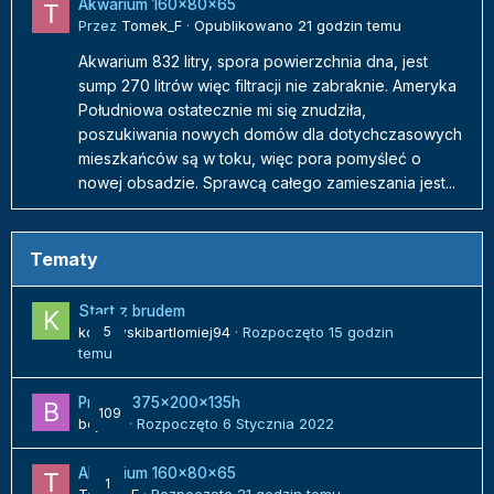
Akwarium 160x80x65
Przez
Tomek_F
·
Opublikowano
21 godzin temu
Akwarium 832 litry, spora powierzchnia dna, jest
sump 270 litrów więc filtracji nie zabraknie. Ameryka
Południowa ostatecznie mi się znudziła,
poszukiwania nowych domów dla dotychczasowych
mieszkańców są w toku, więc pora pomyśleć o
nowej obsadzie. Sprawcą całego zamieszania jest...
Tematy
Start z brudem
kozlowskibartlomiej94
5
· Rozpoczęto
15 godzin
temu
Projekt 375x200x135h
109
bojack
· Rozpoczęto
6 Stycznia 2022
Akwarium 160x80x65
1