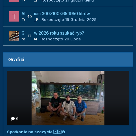
Tomek_F
· Rozpoczęto
21 godzin temu
Akwarium 300x100x65 1950 litrów
40
Tomek_F
· Rozpoczęto
19 Grudnia 2025
Gdzie w 2026 roku szukać ryb?
17
radek84
· Rozpoczęto
20 Lipca
Grafiki
6
Spotkanie na szczycie 🇲🇼🍻