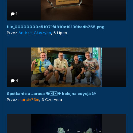
1
file_00000000c51071f4810c19139bedb755.png
Przez
Andrzej Głuszyca
,
6 Lipca
4
Spotkanie u Jarasa 🍻🇲🇼🐠 kolejna edycja 😜
Przez
marcin73m
,
3 Czerwca