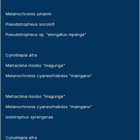
Melanochromis johanni
Pseudotropheus socolofi
Pseudotropheus sp. "elongatus mpanga"
Cynotilapia afra
Metraclima msobo "magunga"
Melanochromis cyaneorhabdos "maingano”
Metraclima msobo "magunga"
Melanochromis cyaneorhabdos "maingano”
Iodotrophus sprengerae
Cynotilapia afra