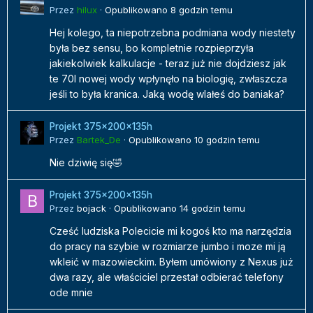
Przez
hilux
·
Opublikowano
8 godzin temu
Hej kolego, ta niepotrzebna podmiana wody niestety
była bez sensu, bo kompletnie rozpieprzyła
jakiekolwiek kalkulacje - teraz już nie dojdziesz jak
te 70l nowej wody wpłynęło na biologię, zwłaszcza
jeśli to była kranica. Jaką wodę wlałeś do baniaka?
Projekt 375x200x135h
Przez
Bartek_De
·
Opublikowano
10 godzin temu
Nie dziwię się🤣
Projekt 375x200x135h
Przez
bojack
·
Opublikowano
14 godzin temu
Cześć ludziska Polecicie mi kogoś kto ma narzędzia
do pracy na szybie w rozmiarze jumbo i moze mi ją
wkleić w mazowieckim. Byłem umówiony z Nexus już
dwa razy, ale właściciel przestał odbierać telefony
ode mnie