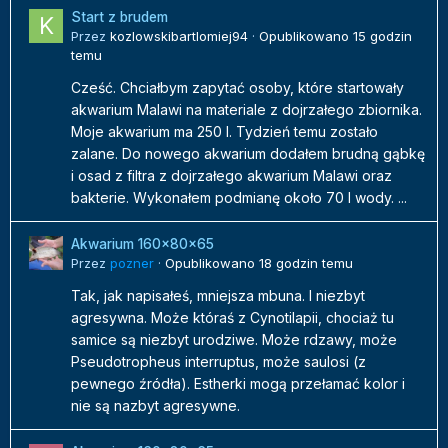
Start z brudem
Przez
kozlowskibartlomiej94
·
Opublikowano
15 godzin
temu
Cześć. Chciałbym zapytać osoby, które startowały
akwarium Malawi na materiale z dojrzałego zbiornika.
Moje akwarium ma 250 l. Tydzień temu zostało
zalane. Do nowego akwarium dodałem brudną gąbkę
i osad z filtra z dojrzałego akwarium Malawi oraz
bakterie. Wykonałem podmianę około 70 l wody. ...
Akwarium 160x80x65
Przez
pozner
·
Opublikowano
18 godzin temu
Tak, jak napisałeś, mniejsza mbuna. I niezbyt
agresywna. Może któraś z Cynotilapii, chociaż tu
samice są niezbyt urodziwe. Może rdzawy, może
Pseudotropheus interruptus, może saulosi (z
pewnego źródła). Estherki mogą przełamać kolor i
nie są nazbyt agresywne.