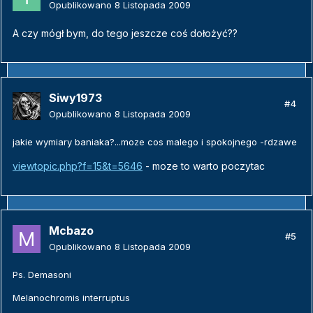
Opublikowano
8 Listopada 2009
A czy mógł bym, do tego jeszcze coś dołożyć??
Siwy1973
#4
Opublikowano
8 Listopada 2009
jakie wymiary baniaka?...moze cos malego i spokojnego -rdzawe
viewtopic.php?f=15&t=5646
- moze to warto poczytac
Mcbazo
#5
Opublikowano
8 Listopada 2009
Ps. Demasoni
Melanochromis interruptus