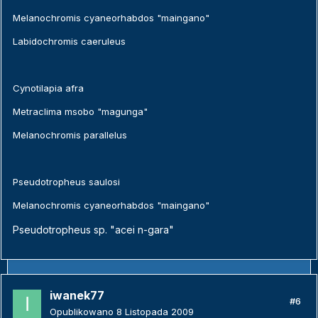
Melanochromis cyaneorhabdos "maingano"
Labidochromis caeruleus
Cynotilapia afra
Metraclima msobo "magunga"
Melanochromis parallelus
Pseudotropheus saulosi
Melanochromis cyaneorhabdos "maingano"
Pseudotropheus sp. "acei n-gara"
iwanek77
#6
Opublikowano
8 Listopada 2009