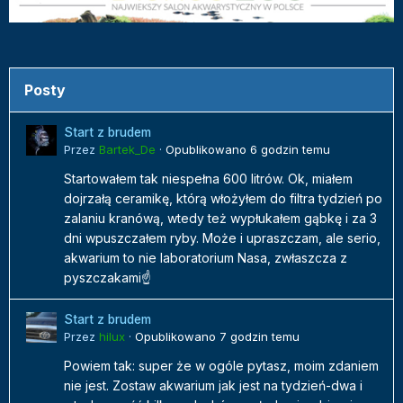
Posty
Start z brudem
Przez
Bartek_De
·
Opublikowano
6 godzin temu
Startowałem tak niespełna 600 litrów. Ok, miałem
dojrzałą ceramikę, którą włożyłem do filtra tydzień po
zalaniu kranówą, wtedy też wypłukałem gąbkę i za 3
dni wpuszczałem ryby. Może i upraszczam, ale serio,
akwarium to nie laboratorium Nasa, zwłaszcza z
pyszczakami☝️
Start z brudem
Przez
hilux
·
Opublikowano
7 godzin temu
Powiem tak: super że w ogóle pytasz, moim zdaniem
nie jest. Zostaw akwarium jak jest na tydzień-dwa i