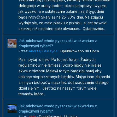
delegacja w pracy, potem okres urlopowy i wyszło
jak wyszło, ale ostatecznie zalane i za 3 tygodnie
będą ryby🙂 Skały są na 25-30% dna. Na zdjęciu
wydaje się, że mało piasku z przodu, a jest pewnie
szerzej niż niejedno całe akwarium... Ostatecznie...
Jak odchować młode pyszczaki w akwarium z
drapieżnymi rybami?
Przez
Andrzej Głuszyca
·
Opublikowano
30 Lipca
Pisz i pytaj śmiało. Po to jest forum. Żadnych
regulaminów nie łamiesz. Skoro nigdy nie miales
akwa z biotopu Malawi to tym bardziej pytaj aby
uniknąć niepotrzebnych błędów. Mając inne zbiorniki
z innych biotopów masz też doświadczenie dlatego
dziel się nim . Jest też na naszym forum wiele
tematów które...
Jak odchować młode pyszczaki w akwarium z
drapieżnymi rybami?
Przez
yaro
·
Opublikowano
29 Lipca