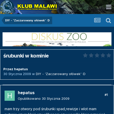
DIY - 'Zaczarowany ołówek' :D
śrubunki w kominie
Przez
hepatus
30 Stycznia 2009
w
DIY - 'Zaczarowany ołówek' :D
hepatus
#1
Opublikowano
30 Stycznia 2009
mam trzy otwory pod śrubunki spad,rewizje i wlot mam