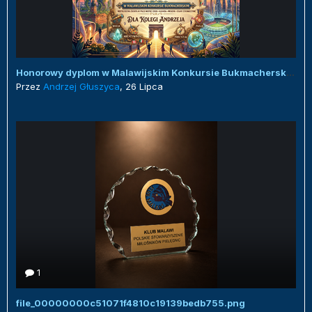
Honorowy dyplom w Malawijskim Konkursie Bukmacherskim :)
Przez
Andrzej Głuszyca
,
26 Lipca
1
file_00000000c51071f4810c19139bedb755.png