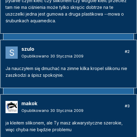
pytanie czym kleić czy silikonem czy wogóle kleic przecież
tam nie ma ciśnienia może tylko skręcic dobtrze na te
uszczelki jedna jest gumowa a druga plastikowa --mowa o
śrubunkach aquamedica.
szulo
#2
Opublikowano
30 Stycznia 2009
Ja nauczyłem się dmuchać na zimne kilka kropel silikonu nie
zaszkodzi a śpisz spokojnie.
makok
#3
Opublikowano
30 Stycznia 2009
ja kleiłem silikonem, ale Ty masz akwarystyczne szerokie,
więc chyba nie będzie problemu