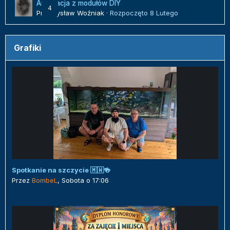
Aranżacja z modułów DIY
4
Przemysław Woźniak
· Rozpoczęto
8 Lutego
Grafiki
Spotkanie na szczycie 🇲🇼🍻
Przez
BombeL
,
Sobota o 17:06