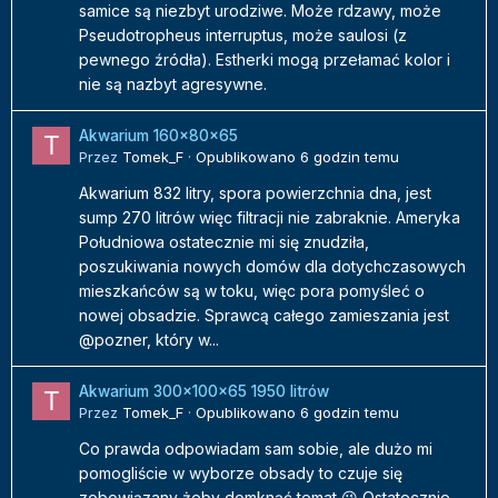
samice są niezbyt urodziwe. Może rdzawy, może
Pseudotropheus interruptus, może saulosi (z
pewnego źródła). Estherki mogą przełamać kolor i
nie są nazbyt agresywne.
Akwarium 160x80x65
Przez
Tomek_F
·
Opublikowano
6 godzin temu
Akwarium 832 litry, spora powierzchnia dna, jest
sump 270 litrów więc filtracji nie zabraknie. Ameryka
Południowa ostatecznie mi się znudziła,
poszukiwania nowych domów dla dotychczasowych
mieszkańców są w toku, więc pora pomyśleć o
nowej obsadzie. Sprawcą całego zamieszania jest
@pozner, który w...
Akwarium 300x100x65 1950 litrów
Przez
Tomek_F
·
Opublikowano
6 godzin temu
Co prawda odpowiadam sam sobie, ale dużo mi
pomogliście w wyborze obsady to czuje się
zobowiązany żeby domknąć temat 😉 Ostatecznie