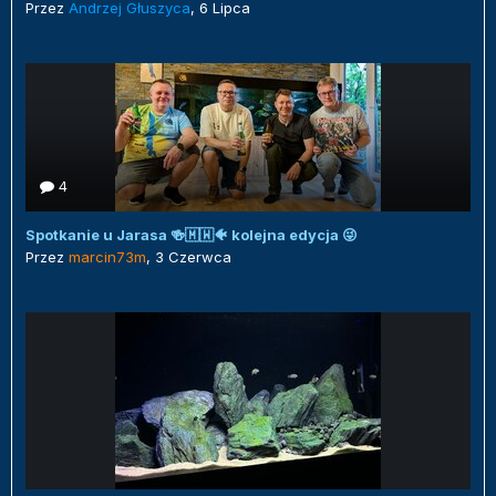
Przez
Andrzej Głuszyca
,
6 Lipca
4
Spotkanie u Jarasa 🍻🇲🇼🐠 kolejna edycja 😜
Przez
marcin73m
,
3 Czerwca