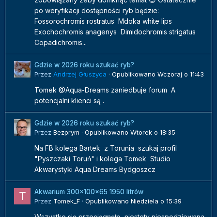
po weryfikacji dostępności ryb będzie:
Fossorochromis rostratus Mdoka white lips
Exochochromis anagenys Dimidochromis strigatus
Copadichromis...
Gdzie w 2026 roku szukać ryb?
Przez
Andrzej Głuszyca
·
Opublikowano
Wczoraj o 11:43
Tomek @Aqua-Dreams zaniedbuje forum A
potencjalni klienci są .
Gdzie w 2026 roku szukać ryb?
Przez
Bezprym
·
Opublikowano
Wtorek o 18:35
Na FB kolega Bartek z Torunia szukaj profil
"Pyszczaki Toruń" i kolega Tomek Studio
Akwarystyki Aqua Dreams Bydgoszcz
Akwarium 300x100x65 1950 litrów
Przez
Tomek_F
·
Opublikowano
Niedziela o 15:39
Wszystko się przeciągnęło, niestety niespodziewana