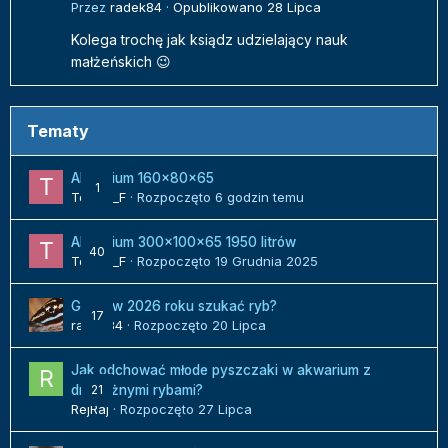
Przez
radek84
·
Opublikowano
28 Lipca
Kolega trochę jak ksiądz udzielający nauk
małżeńskich 😉
Tematy
Akwarium 160x80x65
1
Tomek_F
· Rozpoczęto
6 godzin temu
Akwarium 300x100x65 1950 litrów
40
Tomek_F
· Rozpoczęto
19 Grudnia 2025
Gdzie w 2026 roku szukać ryb?
17
radek84
· Rozpoczęto
20 Lipca
Jak odchować młode pyszczaki w akwarium z
21
drapieżnymi rybami?
RejRaj
· Rozpoczęto
27 Lipca