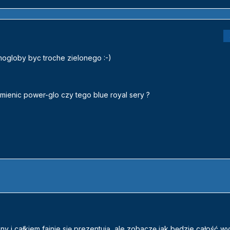
mogloby byc troche zielonego :-)
mienic power-glo czy tego blue royal sery ?
y i całkiem fajnie się prezentują, ale zobaczę jak będzie całość wy