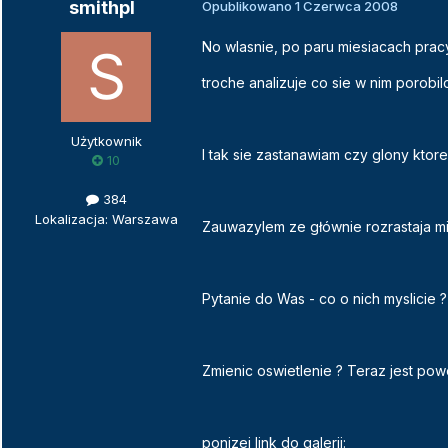
smithpl
Opublikowano
1 Czerwca 2008
No wlasnie, po paru miesiacach pra
troche analizuje co sie w nim porobilo
Użytkownik
I tak sie zastanawiam czy glony ktore
10
384
Lokalizacja: Warszawa
Zauwazylem ze głównie rozrastaja mi 
Pytanie do Was - co o nich myslicie ?
Zmienic oswietlenie ? Teraz jest powe
ponizej link do galerii: