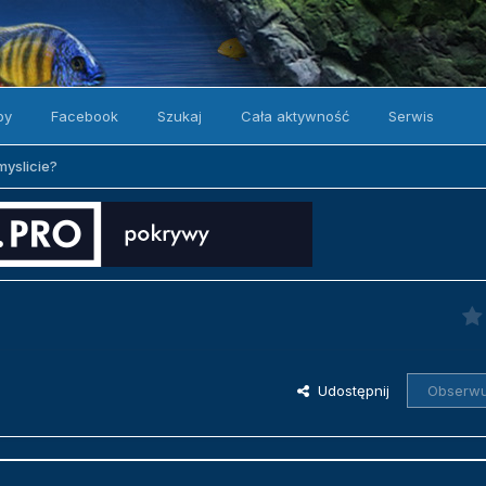
by
Facebook
Szukaj
Cała aktywność
Serwis
myslicie?
Udostępnij
Obserwu