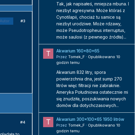
Tak, jak napisałeś, mniejsza mbuna. I
niezbyt agresywna. Może któraś z
Cynotilapii, chociaż tu samice są
#3
Autor
niezbyt urodziwe. Może rdzawy,
może Pseudotropheus interruptus,
może saulosi (z pewnego źródła)...
Akwarium 160x80x65
Przez
Tomek_F
·
Opublikowano
10
godzin temu
Akwarium 832 litry, spora
powierzchnia dna, jest sump 270
litrów więc filtracji nie zabraknie.
Ameryka Południowa ostatecznie mi
się znudziła, poszukiwania nowych
domów dla dotychczasowych...
Akwarium 300x100x65 1950 litrów
#4
Przez
Tomek_F
·
Opublikowano
10
godzin temu
glądała to