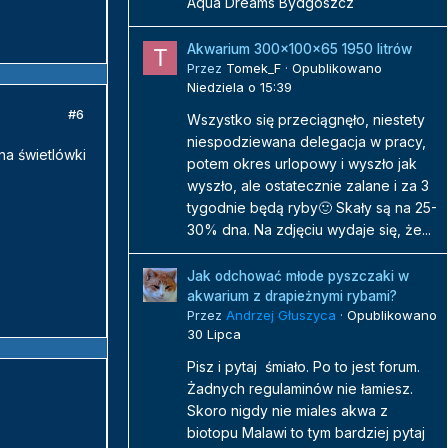
Aqua Dreams Bydgoszcz
Akwarium 300x100x65 1950 litrów
Przez
Tomek_F
·
Opublikowano
Niedziela o 15:39
#6
Wszystko się przeciągnęło, niestety
niespodziewana delegacja w pracy,
na świetlówki
potem okres urlopowy i wyszło jak
wyszło, ale ostatecznie zalane i za 3
tygodnie będą ryby🙂 Skały są na 25-
30% dna. Na zdjęciu wydaje się, że...
Jak odchować młode pyszczaki w
akwarium z drapieżnymi rybami?
Przez
Andrzej Głuszyca
·
Opublikowano
30 Lipca
Pisz i pytaj śmiało. Po to jest forum.
Żadnych regulaminów nie łamiesz.
Skoro nigdy nie miales akwa z
biotopu Malawi to tym bardziej pytaj