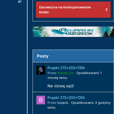
#1
Darowizna na funkcjonowanie
klubu
Posty
Projekt 375x200x135h
Przez
Bartek_De
·
Opublikowano
1
minutę temu
Nie dziwię się🤣
Projekt 375x200x135h
Przez
bojack
·
Opublikowano
3 godziny
temu