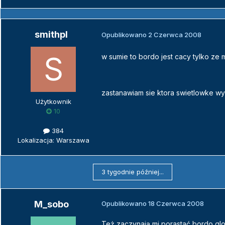
smithpl
Opublikowano
2 Czerwca 2008
w sumie to bordo jest cacy tylko ze 
zastanawiam sie ktora swietlowke wy
Użytkownik
10
384
Lokalizacja: Warszawa
3 tygodnie później...
M_sobo
Opublikowano
18 Czerwca 2008
Też zaczynają mi porastać bordo glon