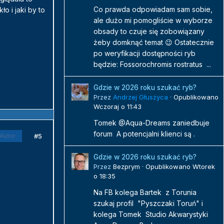
Co prawda odpowiadam sam sobie,
o i jaki by to
ale dużo mi pomogliście w wyborze
obsady to czuje się zobowiązany
żeby domknąć temat 😉 Ostatecznie
po weryfikacji dostępności ryb
będzie: Fossorochromis rostratus ...
Gdzie w 2026 roku szukać ryb?
Przez
Andrzej Głuszyca
·
Opublikowano
Wczoraj o 11:43
Tomek @Aqua-Dreams zaniedbuje
forum A potencjalni klienci są .
#5
Autor
Gdzie w 2026 roku szukać ryb?
Przez
Bezprym
·
Opublikowano
Wtorek
o 18:35
Na FB kolega Bartek z Torunia
szukaj profil "Pyszczaki Toruń" i
kolega Tomek Studio Akwarystyki