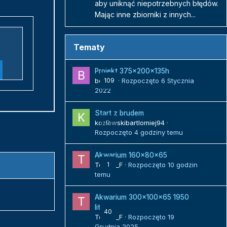
aby uniknąć niepotrzebnych błędów.
Mając inne zbiorniki z innych...
Tematy
Projekt 375x200x135h
bojack
109
· Rozpoczęto
6 Stycznia
2022
Start z brudem
kozlowskibartlomiej94
0
·
Rozpoczęto
4 godziny temu
Akwarium 160x80x65
Tomek_F
1
· Rozpoczęto
10 godzin
temu
Akwarium 300x100x65 1950
litrów
40
Tomek_F
· Rozpoczęto
19
Grudnia 2025