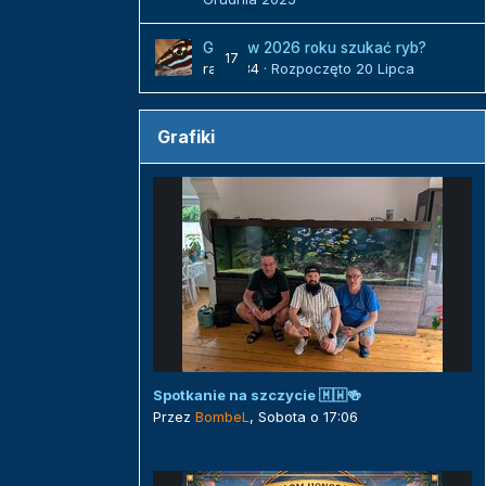
Gdzie w 2026 roku szukać ryb?
17
radek84
· Rozpoczęto
20 Lipca
Grafiki
Spotkanie na szczycie 🇲🇼🍻
Przez
BombeL
,
Sobota o 17:06