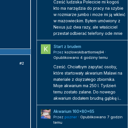
Cześć ludziska Polecicie mi kogoś
kto ma narzędzia do pracy na szybie
w rozmiarze jumbo i moze mi ją wkleić
w mazowieckim. Byłem umówiony z
Nexus już dwa razy, ale właściciel
przestał odbierać telefony ode mnie
Start z brudem
Przez
kozlowskibartlomiej94
·
Opublikowano
4 godziny temu
#2
Cześć. Chciałbym zapytać osoby,
które startowały akwarium Malawi na
materiale z dojrzałego zbiornika.
Moje akwarium ma 250 l. Tydzień
temu zostało zalane. Do nowego
akwarium dodałem brudną gąbkę i...
Akwarium 160x80x65
Przez
pozner
·
Opublikowano
7 godzin
temu