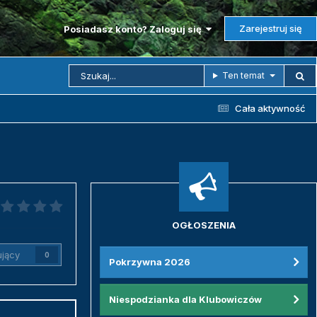
Zarejestruj się
Posiadasz konto? Zaloguj się
Ten temat
Cała aktywność
OGŁOSZENIA
jący
0
Pokrzywna 2026
Niespodzianka dla Klubowiczów