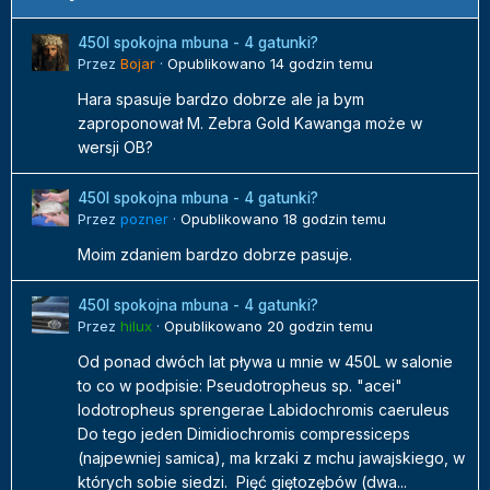
450l spokojna mbuna - 4 gatunki?
Przez
Bojar
·
Opublikowano
14 godzin temu
Hara spasuje bardzo dobrze ale ja bym
zaproponował M. Zebra Gold Kawanga może w
wersji OB?
450l spokojna mbuna - 4 gatunki?
Przez
pozner
·
Opublikowano
18 godzin temu
Moim zdaniem bardzo dobrze pasuje.
450l spokojna mbuna - 4 gatunki?
Przez
hilux
·
Opublikowano
20 godzin temu
Od ponad dwóch lat pływa u mnie w 450L w salonie
to co w podpisie: Pseudotropheus sp. "acei"
Iodotropheus sprengerae Labidochromis caeruleus
Do tego jeden Dimidiochromis compressiceps
(najpewniej samica), ma krzaki z mchu jawajskiego, w
których sobie siedzi. Pięć giętozębów (dwa...