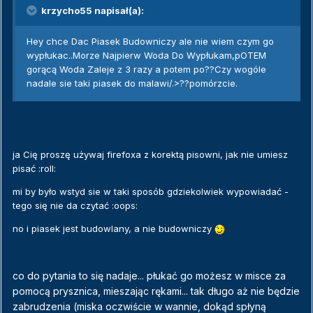
krzycho55 napisał(a):
Hey chce Dac Piasek Budowniczy ale nie wiem czym go
wypłukac..Morze Najpierw Woda Do Wypłukam,pOTEM
gorącą Woda Zaleje z 3 razy a potem po??Czy wogóle
nadale sie taki piasek do malawi/.>??pomórzcie.
ja Cię proszę używaj firefoxa z korektą pisowni, jak nie umiesz
pisać :roll:
mi by było wstyd sie w taki sposób gdziekolwiek wypowiadać -
tego się nie da czytać :oops:
no i piasek jest budowlany, a nie budowniczy
co do pytania to się nadaje... płukać go możesz w misce za
pomocą prysznica, mieszając rękami... tak długo aż nie będzie
zabrudzenia (miska oczwiście w wannie, dokąd spłyną