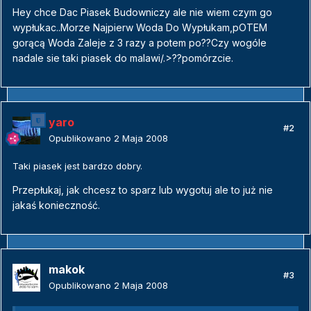
Hey chce Dac Piasek Budowniczy ale nie wiem czym go
wypłukac..Morze Najpierw Woda Do Wypłukam,pOTEM
gorącą Woda Zaleje z 3 razy a potem po??Czy wogóle
nadale sie taki piasek do malawi/.>??pomórzcie.
yaro
#2
Opublikowano
2 Maja 2008
Taki piasek jest bardzo dobry.
Przepłukaj, jak chcesz to sparz lub wygotuj ale to już nie
jakaś konieczność.
makok
#3
Opublikowano
2 Maja 2008