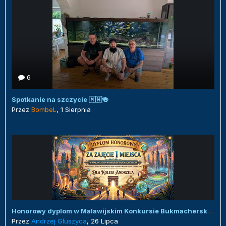
6
Spotkanie na szczycie 🇲🇼🍻
Przez
BombeL
,
1 Sierpnia
Honorowy dyplom w Malawijskim Konkursie Bukmacherskim :)
Przez
Andrzej Głuszyca
,
26 Lipca