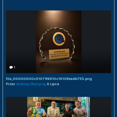
1
file_00000000c51071f4810c19139bedb755.png
Przez
Andrzej Głuszyca
,
6 Lipca