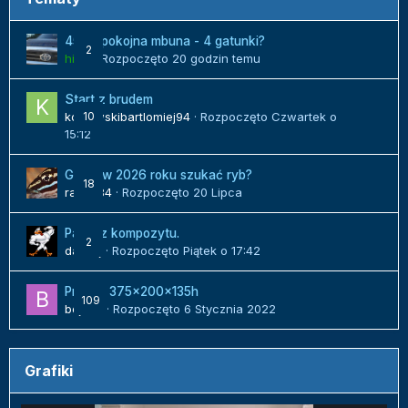
450l spokojna mbuna - 4 gatunki?
2
hilux
· Rozpoczęto
20 godzin temu
Start z brudem
kozlowskibartlomiej94
10
· Rozpoczęto
Czwartek o
15:12
Gdzie w 2026 roku szukać ryb?
18
radek84
· Rozpoczęto
20 Lipca
Panel z kompozytu.
2
danielj
· Rozpoczęto
Piątek o 17:42
Projekt 375x200x135h
109
bojack
· Rozpoczęto
6 Stycznia 2022
Grafiki