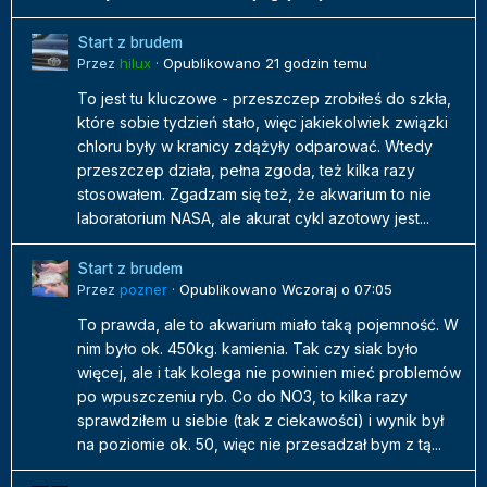
Start z brudem
Przez
hilux
·
Opublikowano
21 godzin temu
To jest tu kluczowe - przeszczep zrobiłeś do szkła,
które sobie tydzień stało, więc jakiekolwiek związki
chloru były w kranicy zdążyły odparować. Wtedy
przeszczep działa, pełna zgoda, też kilka razy
stosowałem. Zgadzam się też, że akwarium to nie
laboratorium NASA, ale akurat cykl azotowy jest...
Start z brudem
Przez
pozner
·
Opublikowano
Wczoraj o 07:05
To prawda, ale to akwarium miało taką pojemność. W
nim było ok. 450kg. kamienia. Tak czy siak było
więcej, ale i tak kolega nie powinien mieć problemów
po wpuszczeniu ryb. Co do NO3, to kilka razy
sprawdziłem u siebie (tak z ciekawości) i wynik był
na poziomie ok. 50, więc nie przesadzał bym z tą...