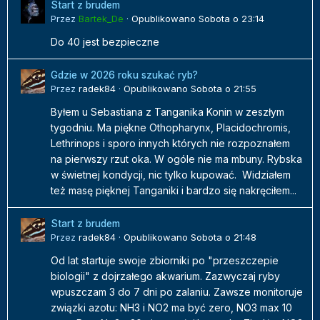
Start z brudem
Przez
Bartek_De
·
Opublikowano
Sobota o 23:14
Do 40 jest bezpieczne
Gdzie w 2026 roku szukać ryb?
Przez
radek84
·
Opublikowano
Sobota o 21:55
Byłem u Sebastiana z Tanganika Konin w zeszłym
tygodniu. Ma piękne Othopharynx, Placidochromis,
Lethrinops i sporo innych których nie rozpoznałem
na pierwszy rzut oka. W ogóle nie ma mbuny. Rybska
w świetnej kondycji, nic tylko kupować. Widziałem
też masę pięknej Tanganiki i bardzo się nakręciłem...
Start z brudem
Przez
radek84
·
Opublikowano
Sobota o 21:48
Od lat startuje swoje zbiorniki po "przeszczepie
biologii" z dojrzałego akwarium. Zazwyczaj ryby
wpuszczam 3 do 7 dni po zalaniu. Zawsze monitoruje
związki azotu: NH3 i NO2 ma być zero, NO3 max 10