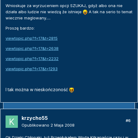
Wnioskuje za wyrzuceniem opcji SZUKAJ, gdyż albo ona nie
działa albo ludzie nie wiedzą że istnieje
A tak na serio to temat
wiecznie maglowany.....
Proszę bardzo:
viewtopic.php?f=17&t=2815
viewtopic.php?f=17&t=2638
viewtopic.php?f=17&t=2232
viewtopic.php?f=17&t=1293
I tak można w nieskończoność
krzycho55
#6
Opublikowano
2 Maja 2008
Ok Dzięki Chłopaki Już Przepłukałem Woda Kilkanaście razy i w