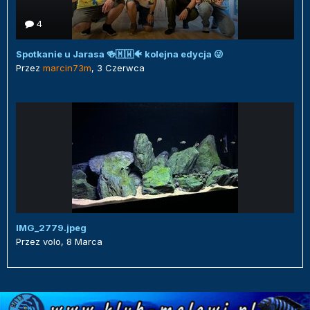
4
Spotkanie u Jarasa 🍻🇲🇼🐠 kolejna edycja 😜
Przez
marcin73m
,
3 Czerwca
IMG_2779.jpeg
Przez
volo
,
8 Marca