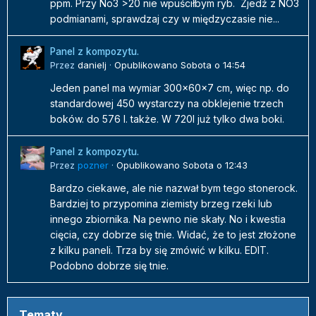
ppm. Przy No3 >20 nie wpuściłbym ryb. Zjedź z NO3
podmianami, sprawdzaj czy w międzyczasie nie...
Panel z kompozytu.
Przez
danielj
·
Opublikowano
Sobota o 14:54
Jeden panel ma wymiar 300x60x7 cm, więc np. do
standardowej 450 wystarczy na obklejenie trzech
boków. do 576 l. także. W 720l już tylko dwa boki.
Panel z kompozytu.
Przez
pozner
·
Opublikowano
Sobota o 12:43
Bardzo ciekawe, ale nie nazwał bym tego stonerock.
Bardziej to przypomina ziemisty brzeg rzeki lub
innego zbiornika. Na pewno nie skały. No i kwestia
cięcia, czy dobrze się tnie. Widać, że to jest złożone
z kilku paneli. Trza by się zmówić w kilku. EDIT.
Podobno dobrze się tnie.
Tematy