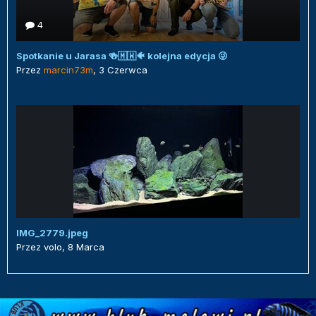
4
Spotkanie u Jarasa 🍻🇲🇼🐠 kolejna edycja 😜
Przez
marcin73m
,
3 Czerwca
IMG_2779.jpeg
Przez
volo
,
8 Marca