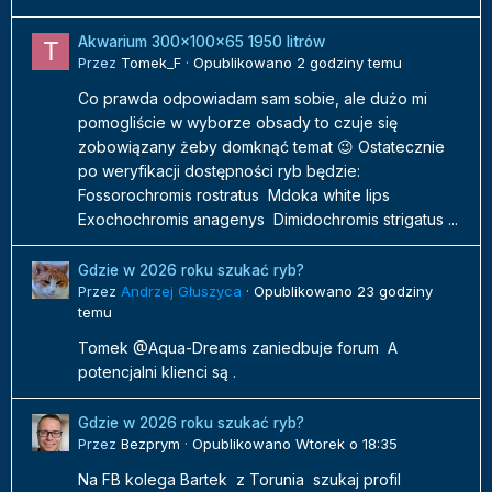
Akwarium 300x100x65 1950 litrów
Przez
Tomek_F
·
Opublikowano
2 godziny temu
Co prawda odpowiadam sam sobie, ale dużo mi
pomogliście w wyborze obsady to czuje się
zobowiązany żeby domknąć temat 😉 Ostatecznie
po weryfikacji dostępności ryb będzie:
Fossorochromis rostratus Mdoka white lips
Exochochromis anagenys Dimidochromis strigatus ...
Gdzie w 2026 roku szukać ryb?
Przez
Andrzej Głuszyca
·
Opublikowano
23 godziny
temu
Tomek @Aqua-Dreams zaniedbuje forum A
potencjalni klienci są .
Gdzie w 2026 roku szukać ryb?
Przez
Bezprym
·
Opublikowano
Wtorek o 18:35
Na FB kolega Bartek z Torunia szukaj profil