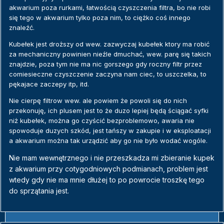
akwarium poza rurkami, łatwością czyszczenia filtra, bo nie robi
się tego w akwarium tylko poza nim, to ciężko coś innego
znaleźć.
Kubełek jest droższy od wew. zazwyczaj kubełek ktory ma robić
za mechaniczny powinien nieźle dmuchać, wew. parę się takich
znajdzie, poza tym nie ma nic gorszego gdy roczny filtr przez
comiesieczne czyszczenie zaczyna nam ciec, to uszczelka, to
pękajace zaczepy itp, itd.
Nie cierpę filtrow wew. ale powiem że powoli się do nich
przekonuję, ich plusem jest to że duzo lepiej będą ściągać syfki
niż kubełek, można go czyścić bezproblemowo, awaria nie
spowoduje duzych szkód, jest tańszy w zakupie i w eksploatacji
a akwarium można tak urządzić aby go nie było wodać wogóle.
Nie mam wewnętrznego i nie przeszkadza mi zbieranie kupek
z akwarium przy cotygodniowych podmianach, problem jest
wtedy gdy nie ma mnie dłużej to po powrocie troszkę tego
do sprzątania jest.