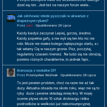
dziel się nim . Jest też na naszym forum wiele...
Jak odchować młode pyszczaki w akwarium z
drapieżnymi rybami?
Przez
yaro
·
Opublikowano
29 Lipca
Każdy kiedyś zaczynał. Lepiej, gorzej, średnio.
Każdy popełnia gafy, a nie myli się ten kto nic nie
robi. Może nie miałeś kolego najlepszego startu, a i
tak witamy Cię w naszym gronie. Pisz, poczytaj,
regulaminy czasami również. Na ludzi się nie obrażaj,
pomimo różnych charakterów, to jednak fajni...
Aranżacja z modułów DIY
Przez
Przemysław Woźniak
·
Opublikowano
28 Lipca
To jest pewien problem, choć na razie nie aż tak
duży. Aktualna obsada ma około roku, więc nie są to
ryby duże i pewnie składają mniej ikry. W mojej
ocenie pływa około 10 sztuk drobiazgu i kilka
podrostków w wielkości już niekonsumpcyjnej.