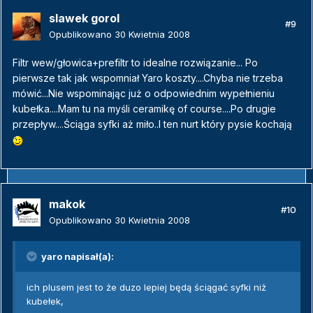
slawek gorol
#9
Opublikowano
30 Kwietnia 2008
Filtr wew/głowica+prefiltr to idealne rozwiązanie... Po
pierwsze tak jak wspomniał Yaro koszty....Chyba nie trzeba
mówić...Nie wspominając już o odpowiednim wypełnieniu
kubełka....Mam tu na myśli ceramikę of course....Po drugie
przepływ....Ściąga syfki aż miło..I ten nurt który pysie kochają
makok
#10
Opublikowano
30 Kwietnia 2008
yaro napisał(a):
ich plusem jest to że duzo lepiej będą ściągać syfki niż
kubełek,