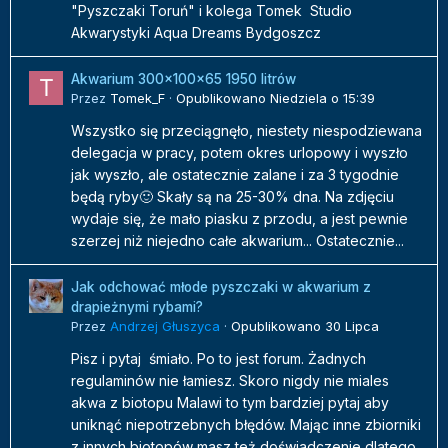
"Pyszczaki Toruń" i kolega Tomek Studio
Akwarystyki Aqua Dreams Bydgoszcz
Akwarium 300x100x65 1950 litrów
Przez
Tomek_F
·
Opublikowano
Niedziela o 15:39
Wszystko się przeciągnęło, niestety niespodziewana
delegacja w pracy, potem okres urlopowy i wyszło
jak wyszło, ale ostatecznie zalane i za 3 tygodnie
będą ryby🙂 Skały są na 25-30% dna. Na zdjęciu
wydaje się, że mało piasku z przodu, a jest pewnie
szerzej niż niejedno całe akwarium... Ostatecznie...
Jak odchować młode pyszczaki w akwarium z
drapieżnymi rybami?
Przez
Andrzej Głuszyca
·
Opublikowano
30 Lipca
Pisz i pytaj śmiało. Po to jest forum. Żadnych
regulaminów nie łamiesz. Skoro nigdy nie miales
akwa z biotopu Malawi to tym bardziej pytaj aby
uniknąć niepotrzebnych błędów. Mając inne zbiorniki
z innych biotopów masz też doświadczenie dlatego