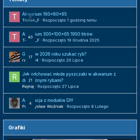
Akwarium 160x80x65
0
Tomek_F
· Rozpoczęto
1 godzinę temu
Akwarium 300x100x65 1950 litrów
40
Tomek_F
· Rozpoczęto
19 Grudnia 2025
Gdzie w 2026 roku szukać ryb?
17
radek84
· Rozpoczęto
20 Lipca
Jak odchować młode pyszczaki w akwarium z
21
drapieżnymi rybami?
RejRaj
· Rozpoczęto
27 Lipca
Aranżacja z modułów DIY
4
Przemysław Woźniak
· Rozpoczęto
8 Lutego
Grafiki