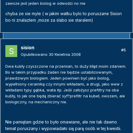
zawsze jest jeden biolog w odwodzi no nie
chyba ze sie myle ( w jakim watku bylo to poruszane Sision
bo ni znalazlem ,moze za slabo sie staralem)
sision
#5
Opublikowano
30 Kwietnia 2008
Dwa kubły czyszczone na przemian, to duży błąd moim zdaniem.
Bo w takim przypadku żaden nie będzie ustabilizowanym,
prawdziwym biologiem. Jeden powinien być jako biolog,
wypełniony ceramiką czy innymi wkładami, a drugi, jako wew z
wkładami typy gąbka, wata itp. Jeśli założysz prefiltry na oba
kubły, to jak one będą zbierać syf?prefiltr na kubeł, owszem, ale
biologiczny, na mechaniczny nie.
Nie pamiętam gdzie to było omawiane, ale nie tak dawno
temat poruszany i wypowiadało się parę osób w tej kwestii.