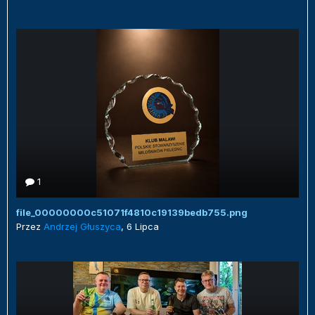
1
file_00000000c51071f4810c19139bedb755.png
Przez
Andrzej Głuszyca
,
6 Lipca