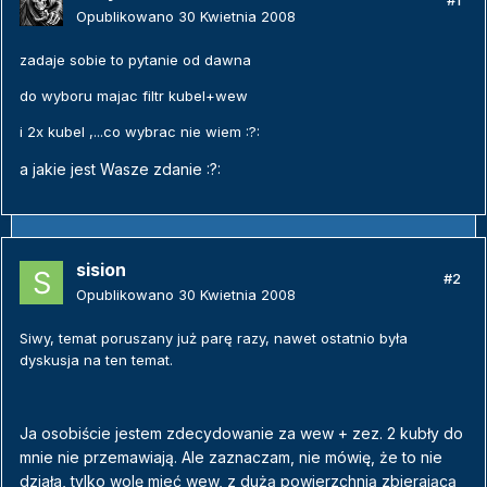
#1
Opublikowano
30 Kwietnia 2008
zadaje sobie to pytanie od dawna
do wyboru majac filtr kubel+wew
i 2x kubel ,...co wybrac nie wiem :?:
a jakie jest Wasze zdanie :?:
sision
#2
Opublikowano
30 Kwietnia 2008
Siwy, temat poruszany już parę razy, nawet ostatnio była
dyskusja na ten temat.
Ja osobiście jestem zdecydowanie za wew + zez. 2 kubły do
mnie nie przemawiają. Ale zaznaczam, nie mówię, że to nie
działa, tylko wolę mieć wew, z dużą powierzchnią zbierającą