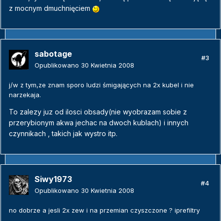
z mocnym dmuchnięciem
sabotage
#3
Opublikowano
30 Kwietnia 2008
j/w z tym,ze znam sporo ludzi śmigających na 2x kubel i nie
narzekaja.
To zalezy juz od ilosci obsady(nie wyobrazam sobie z
przerybionym akwa jechac na dwoch kublach) i innych
czynnikach , takich jak wystro itp.
Siwy1973
#4
Opublikowano
30 Kwietnia 2008
no dobrze a jesli 2x zew i na przemian czyszczone ? iprefiltry