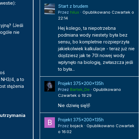
westie):
Start z brudem
Przez
hilux
·
Opublikowano
Czwartek o
22:14
yjną? (Jeśli
Hej kolego, ta niepotrzebna
ogóle nie
podmiana wody niestety była bez
sensu, bo kompletnie rozpieprzyła
jakiekolwiek kalkulacje - teraz już nie
dojdziesz jak te 70l nowej wody
wpłynęło na biologię, zwłaszcza jeśli
to była...
goś
 NH3/4, a to
Projekt 375x200x135h
ost stężenia
Przez
Bartek_De
·
Opublikowano
Czwartek o 19:29
Nie dziwię się🤣
o utrzymania
Projekt 375x200x135h
Przez
bojack
·
Opublikowano
Czwartek
o 16:02