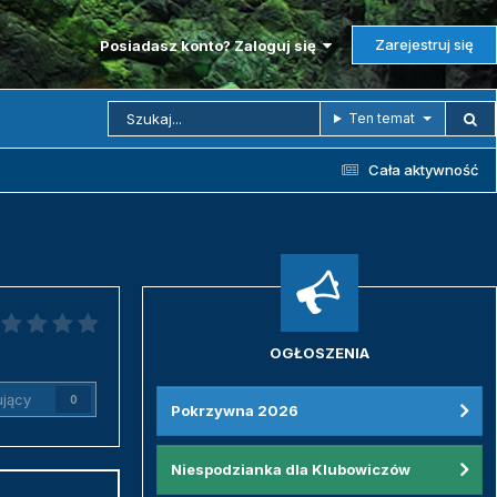
Zarejestruj się
Posiadasz konto? Zaloguj się
Ten temat
Cała aktywność
OGŁOSZENIA
jący
0
Pokrzywna 2026
Niespodzianka dla Klubowiczów