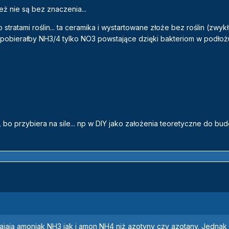
ż nie są bez znaczenia...
stratami roślin... ta ceramika i wystartowane złoże bez roślin (zwyk
e pobierałby NH3/4 tylko NO3 powstające dzięki bakteriom w podłożu.
bo przybiera na sile... np w DIY jako założenia teoretyczne do bu
swajają amoniak NH3 jak i amon NH4 niż azotyny czy azotany. Jednak