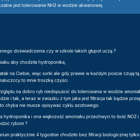
zalne jest tolerowanie NH3 w wodzie akwariowej.
snego doświadczenia czy w szkole takich głupot uczą ?
niaku aby chodziła hydroponika,
atak na Ciebie, więc sorki ale gdy prawie w każdym poście czuję t
maluczccy to mnie troszkę czyści.
 względu na dobro ryb niedopuścić do tolerowania w wodzie amoniak
dzie i tak, a teraz w zwiazku z tym jaka jest filtracja tak będzie p
k to chyba nie musze opisywać cyklu azotowego.
a hydroponika i ona większość amoniaku przechwyci to ilość NO2 
odzić rybom ?
um praktycznie 4 tygodnie chodziło bez filtracji biologicznej tylko