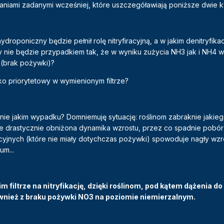
niami zadanymi wcześniej, które uszczegóławiają poniższe dwie k
ydroponiczny będzie pełnił rolę nitryfiracyjną, a w jakim denitryfikac
nie będzie przypadkiem tak, że w wyniku zużycia NH3 jak i NH4 w
 (brak pożywki)?
ako priorytetowy w wymienionym filtrze?
aśnie jakim wypadku? Domniemuję sytuację: roślinom zabraknie jakie
e drastycznie obniżona dynamika wzrostu, przez co spadnie pobór
acyjnych (które nie miały dotychczas pożywki) spowoduje nagły wzr
m...
 filtrze na nitryfikację, dzięki roślinom, pod kątem dążenia d
nież z braku pożywki NO3 na poziomie niemierzalnym.