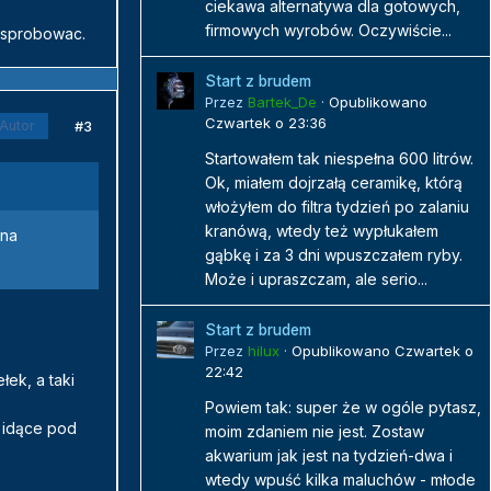
ciekawa alternatywa dla gotowych,
firmowych wyrobów. Oczywiście...
a sprobowac.
Start z brudem
Przez
Bartek_De
·
Opublikowano
Czwartek o 23:36
#3
Autor
Startowałem tak niespełna 600 litrów.
Ok, miałem dojrzałą ceramikę, którą
włożyłem do filtra tydzień po zalaniu
kranówą, wtedy też wypłukałem
zna
gąbkę i za 3 dni wpuszczałem ryby.
Może i upraszczam, ale serio...
Start z brudem
Przez
hilux
·
Opublikowano
Czwartek o
22:42
ek, a taki
Powiem tak: super że w ogóle pytasz,
 idące pod
moim zdaniem nie jest. Zostaw
akwarium jak jest na tydzień-dwa i
wtedy wpuść kilka maluchów - młode