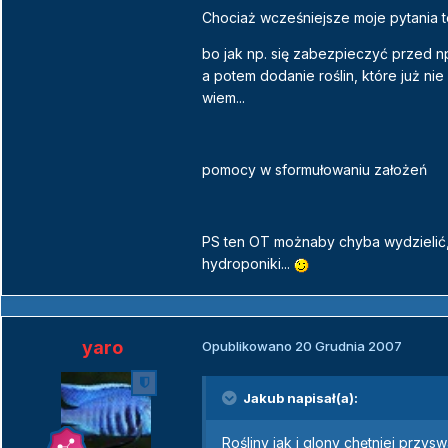
Chociaż wcześniejsze moje pytania te
bo jak np. się zabezpieczyć przed np 
a potem dodanie roślin, które już ni
wiem...
pomocy w sformułowaniu założeń
PS ten OT możnaby chyba wydzielić, 
hydroponiki...
yaro
Opublikowano
20 Grudnia 2007
Jakub napisał(a):
Rośliny jak i glony chętniej przy