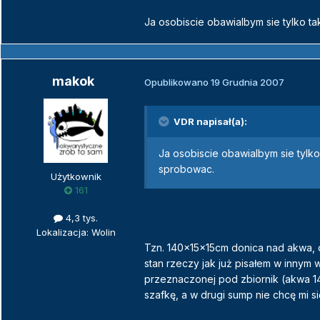
Ja osobiscie obawialbym sie tylko ta
makok
Opublikowano
19 Grudnia 2007
VDR napisał(a):
Ja osobiscie obawialbym sie tylko
sprobowac.
Użytkownik
161
4,3 tys.
Lokalizacja: Wolin
Tzn. 140x15x15cm donica nad akwa, d
stan rzeczy jak już pisałem w innym
przeznaczonej pod zbiornik (akwa 14
szafkę, a w drugi sump nie chcę mi s