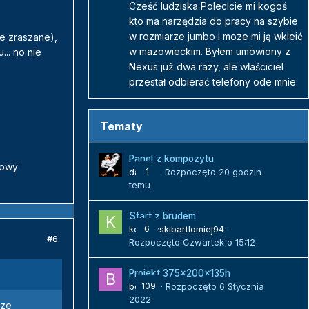
Cześć ludziska Polecicie mi kogoś
kto ma narzędzia do pracy na szybie
w rozmiarze jumbo i moze mi ją wkleić
łe zraszane),
w mazowieckim. Byłem umówiony z
.. no nie
Nexus już dwa razy, ale właściciel
przestał odbierać telefony ode mnie
Tematy
Panel z kompozytu.
dowy
danielj
1
· Rozpoczęto
20 godzin
temu
Start z brudem
kozlowskibartlomiej94
6
·
#6
Rozpoczęto
Czwartek o 15:12
Projekt 375x200x135h
bojack
109
· Rozpoczęto
6 Stycznia
2022
 ze