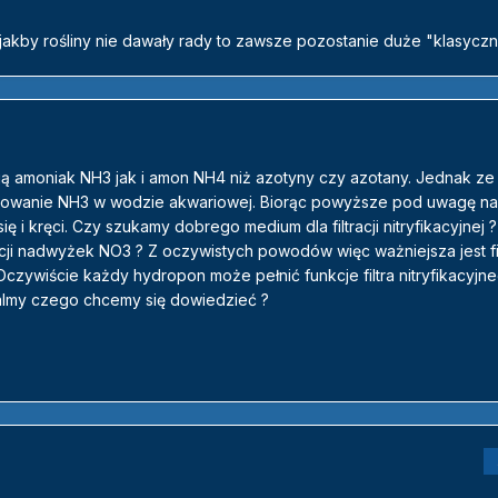
jakby rośliny nie dawały rady to zawsze pozostanie duże "klasycz
jają amoniak NH3 jak i amon NH4 niż azotyny czy azotany. Jednak z
erowanie NH3 w wodzie akwariowej. Biorąc powyższe pod uwagę na
się i kręci. Czy szukamy dobrego medium dla filtracji nitryfikacyjnej 
ji nadwyżek NO3 ? Z oczywistych powodów więc ważniejsza jest fil
. Oczywiście każdy hydropon może pełnić funkcje filtra nitryfikacyjne
talmy czego chcemy się dowiedzieć ?