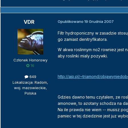
VDR
Opublikowano
19 Grudnia 2007
Filtr hydroponiczny w zasadzie stosu
go zamiast denitryfikatora.
W akwa roslinnym no2 rowniez jest n
aby roslinki mialy pozywki.
Członek Honorowy
16
http://aip.pl/~triamond/objawyniedob
649
Lokalizacja: Radom,
woj. mazowieckie,
Polska
Gdzies dawno temu czytalem, ze rosl
amonowe, to azotany schodza na dals
Na ile prawda nie wiem -- musisz pog
pamiec w tej dziedzinie jest juz wyb