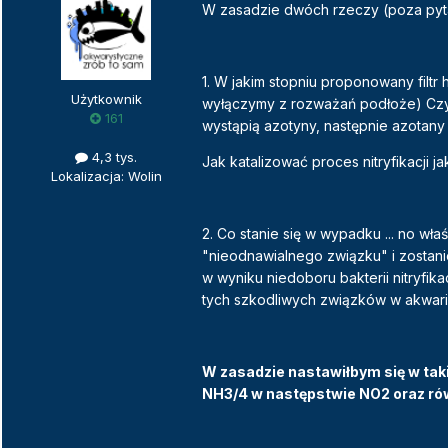
W zasadzie dwóch rzeczy (poza pyta
1. W jakim stopniu proponowany filtr h
Użytkownik
wyłączymy z rozważań podłoże) Czy 
161
wystąpią azotyny, następnie azotany
4,3 tys.
Jak katalizować proces nitryfikacji j
Lokalizacja: Wolin
2. Co stanie się w wypadku ... no wł
"nieodnawialnego związku" i zostani
w wyniku niedoboru bakterii nitryfik
tych szkodliwych związków w akwariu
W zasadzie nastawiłbym się w takim
NH3/4 w następstwie NO2 oraz rów