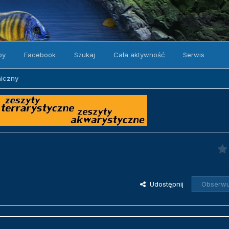
by
Facebook
Szukaj
Cała aktywność
Serwis
niczny
Udostępnij
Obserwu