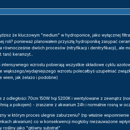
 sądzisz że kluczowym "medium" w hydroponice, jako wyłącznej filtracj
nej roli? ponieważ planowałem przyszłą hydroponikę zasypać cerami
 równocześnie dwóch procesów (nitryfikacji i denitryfikacji), ale mo
 tani) keramzyt...
as intensywnego wzrostu pobierają wszystkie składowe cyklu azoto
e większego/wydajniejszego wzrostu polecałbyś uzupełniać związki
e wiem, jak żelazo i podobne)
ne z odległości 70cm 150W hqi 5200K i wentylowane z zewnątrz (non
hnią a pokojem) - zraszane z akwarium 24h i normalnie rosną w ocz
czny w którym proces ulegnie zaburzeniu? (np właśnie wspomnienie
unkach akwarium) co w konsekwencji mogłoby niezauważone wpły
y rośliny jako "główny substrat"