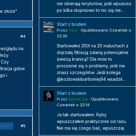
nie obierają terytoriów, jeśli wpuścisz
po kilka stopniowo to nic się nie...
ne złoże"
Start z brudem
Przez
hilux
·
Opublikowano
Czwartek o
22:35
#4
Startowałeś 250l na 20 maluchach z
e względu na
dojrzałą filtracją zalaną potencjalnie
leży
świeżą kranicą? Dla mnie to
? Czy
proszenie się o problemy, jeśli nie
tracja gdzie
znasz szczegółów. Jeśli kolega
go i
@kozlowskibartlomiej94 wsadził...
Start z brudem
Przez
Bartek_De
·
Opublikowano
Czwartek o 22:14
Ja tak startowałem. Ryby
wpuszczałem praktycznie od razu.
#5
Autor
Nie ma się czego bać, wpuszczaj.