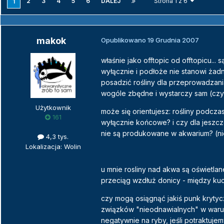
2
3
4
5
6
DALEJ
Strona 1 z 6
1
makok
Opublikowano
19 Grudnia 2007
właśnie jako offtopic od offtopicu...
wyłącznie i podłoże nie stanowi żad
posadzić rośliny dla przeprowadzania
wogóle zbędne i wystarczy sam (czyt.
Użytkownik
może się orientujesz: rośliny podcz
161
wyłącznie końcowe? i czy dla jeszcz
nie są produkowane w akwarium? (ni
4,3 tys.
Lokalizacja: Wolin
u mnie rosliny nad akwa są oświetla
przeciąg wzdłuż donicy - między kuc
czy mogą osiągnąć jakiś punk kryty
związków "nieodnawialnych" w war
negatywnie na ryby, jeśli potraktujem