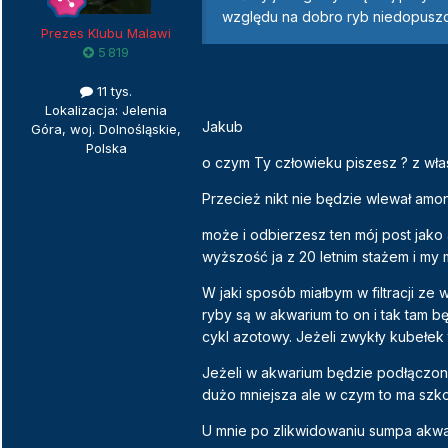
względu na dobro ryb niedopuszc
Prezes Klubu Malawi
5 819
11 tys.
Lokalizacja: Jelenia
Jakub
Góra, woj. Dolnośląskie,
Polska
o czym Ty człowieku piszesz ? z wła
Przecież nikt nie będzie wlewał amo
może i odbierzesz ten mój post jako 
wyższość ja z 20 letnim stażem i my 
W jaki sposób miałbym w filtracji ze
ryby są w akwarium to on i tak tam bę
cykl azotowy. Jeżeli zwykły kubełe
Jeżeli w akwarium będzie podłączon
dużo mniejsza ale w czym to ma szk
U mnie po zlikwidowaniu sumpa akwari