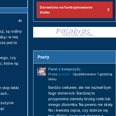
Darowizna na funkcjonowanie
klubu
#1
i, są rośliny
ką i w niej
że jest to
Posty
wego, czy
, które np.
Panel z kompozytu.
Przez
pozner
·
Opublikowano
1 godzinę
temu
Bardzo ciekawe, ale nie nazwał bym
 stop lekki
tego stonerock. Bardziej to
ach...
przypomina ziemisty brzeg rzeki lub
 zużycie
innego zbiornika. Na pewno nie skały.
nąć
No i kwestia cięcia, czy dobrze się
tnie. Widać, że to jest złożone z...