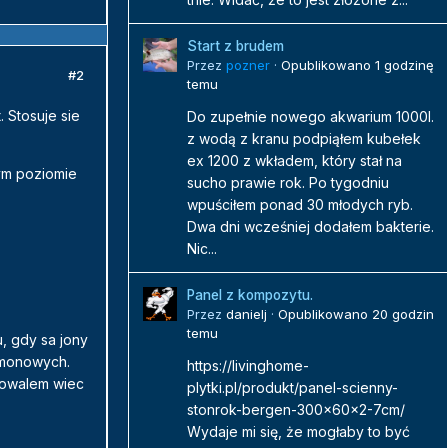
Start z brudem
Przez
pozner
·
Opublikowano
1 godzinę
#2
temu
 Stosuje sie
Do zupełnie nowego akwarium 1000l.
z wodą z kranu podpiąłem kubełek
ex 1200 z wkładem, który stał na
zym poziomie
sucho prawie rok. Po tygodniu
wpuściłem ponad 30 młodych ryb.
Dwa dni wcześniej dodałem bakterie.
Nic...
Panel z kompozytu.
Przez
danielj
·
Opublikowano
20 godzin
temu
, gdy sa jony
 amonowych.
https://livinghome-
esowalem wiec
plytki.pl/produkt/panel-scienny-
stonrok-bergen-300x60x2-7cm/
Wydaje mi się, że mogłaby to być