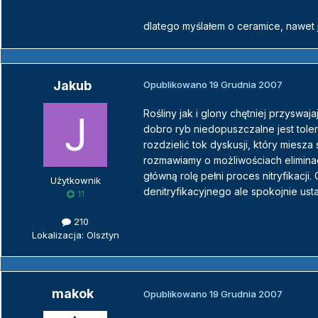
dlatego myślałem o ceramice, nawet 
Jakub
Opublikowano
19 Grudnia 2007
Rośliny jak i glony chętniej przyswa
dobro ryb niedopuszczalne jest tol
rozdzielić tok dyskusji, który miesza 
rozmawiamy o możliwościach eliminac
główną rolę pełni proces nitryfikacji
Użytkownik
denitryfikacyjnego ale spokojnie us
11
210
Lokalizacja: Olsztyn
makok
Opublikowano
19 Grudnia 2007