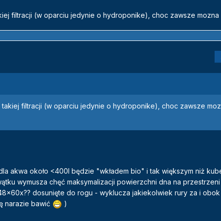
kiej filtracji (w oparciu jedynie o hydroponike), choc zawsze mozn
 takiej filtracji (w oparciu jedynie o hydroponike), choc zawsze mo
la akwa około <400l będzie "wkładem bio" i tak większym niż kubeł
 wątku wymusza chęć maksymalizacji powierzchni dna na przestrzeni
8x60x?? dosunięte do rogu - wyklucza jakiekolwiek rury za i obok
ię narazie bawić
)