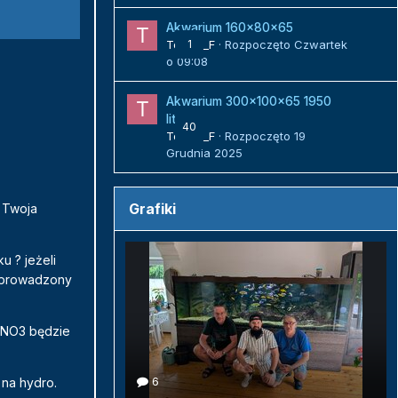
Akwarium 160x80x65
Tomek_F
1
· Rozpoczęto
Czwartek
o 09:08
Akwarium 300x100x65 1950
litrów
40
Tomek_F
· Rozpoczęto
19
Grudnia 2025
Grafiki
ą Twoja
u ? jeżeli
rzeprowadzony
i NO3 będzie
6
 na hydro.