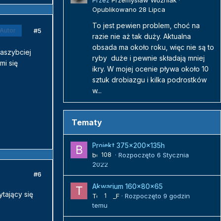
Przez
Przemysław Woźniak
·
Opublikowano
28 Lipca
To jest pewien problem, choć na
#5
Autor
razie nie aż tak duży. Aktualna
obsada ma około roku, więc nie są to
naszybciej
ryby duże i pewnie składają mniej
mi się
ikry. W mojej ocenie pływa około 10
sztuk drobiazgu i kilka podrostków
w...
Tematy
Projekt 375x200x135h
bojack
108
· Rozpoczęto
6 Stycznia
2022
#6
Akwarium 160x80x65
ytający się
Tomek_F
1
· Rozpoczęto
9 godzin
temu