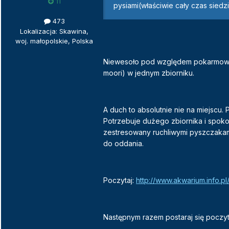
11
pysiami(właściwie cały czas siedz
473
Lokalizacja: Skawina,
woj. małopolskie, Polska
Niewesoło pod względem pokarmowym.
moori) w jednym zbiorniku.
A duch to absolutnie nie na miejscu
Potrzebuje dużego zbiornika i spoko
zestresowany ruchliwymi pyszczakami
do oddania.
Poczytaj:
http://www.akwarium.info.
Następnym razem postaraj się poczyt