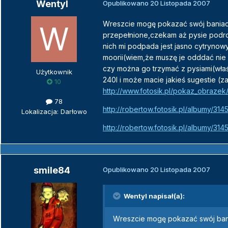
Wentyl
Opublikowano
20 Listopada 2007
Wreszcie mogę pokazać swój baniacz
przepełnione,czekam aż pysie podro
nich mi podpada jest jasno cytrynow
moorii(wiem,że muszę je odddać nie
czy można go trzymać z pysiami(właś
Użytkownik
240l i może macie jakieś sugestie (z
10
http://www.fotosik.pl/pokaz_obrazek/1
78
http://robertow.fotosik.pl/albumy/314
Lokalizacja: Darłowo
http://robertow.fotosik.pl/albumy/314
smile84
Opublikowano
20 Listopada 2007
Wentyl napisał(a):
Wreszcie mogę pokazać swój bani