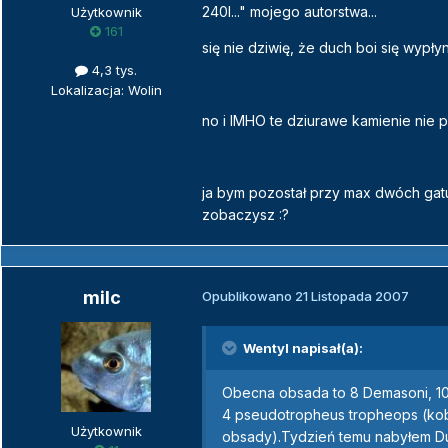
240l..." mojego autorstwa...
Użytkownik
161
się nie dziwię, że duch boi się wypły
4,3 tys.
Lokalizacja: Wolin
no i IMHO te dziurawe kamienie nie pa
ja bym pozostał przy max dwóch gat
zobaczysz :?
milc
Opublikowano
21 Listopada 2007
Wentyl napisał(a):
Obecna obsada to 8 Demasoni, 10 
4 pseudotropheus tropheops (kob
Użytkownik
obsady).Tydzień temu nabyłem Du