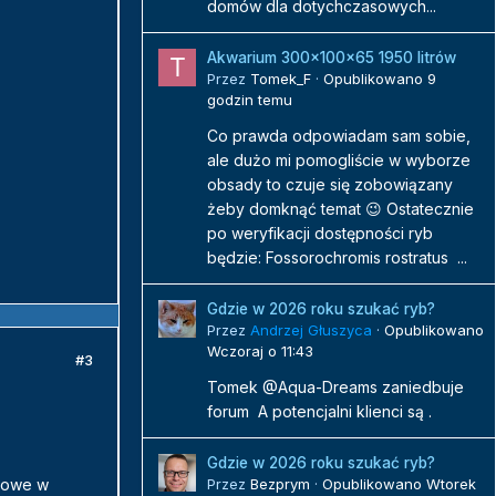
domów dla dotychczasowych...
Akwarium 300x100x65 1950 litrów
Przez
Tomek_F
·
Opublikowano
9
godzin temu
Co prawda odpowiadam sam sobie,
ale dużo mi pomogliście w wyborze
obsady to czuje się zobowiązany
żeby domknąć temat 😉 Ostatecznie
po weryfikacji dostępności ryb
będzie: Fossorochromis rostratus ...
Gdzie w 2026 roku szukać ryb?
Przez
Andrzej Głuszyca
·
Opublikowano
Wczoraj o 11:43
#3
Tomek @Aqua-Dreams zaniedbuje
forum A potencjalni klienci są .
Gdzie w 2026 roku szukać ryb?
Przez
Bezprym
·
Opublikowano
Wtorek
nkowe w