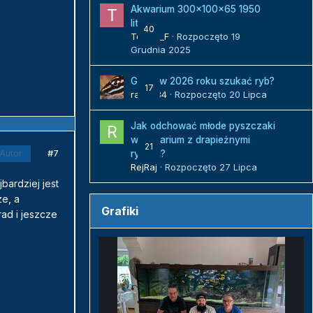
Akwarium 300x100x65 1950
litrów
40
Tomek_F
· Rozpoczęto
19
Grudnia 2025
Gdzie w 2026 roku szukać ryb?
17
radek84
· Rozpoczęto
20 Lipca
Jak odchować młode pyszczaki
w akwarium z drapieżnymi
21
#7
Autor
rybami?
RejRaj
· Rozpoczęto
27 Lipca
bardziej jest
ze, a
Grafiki
rad i jeszcze