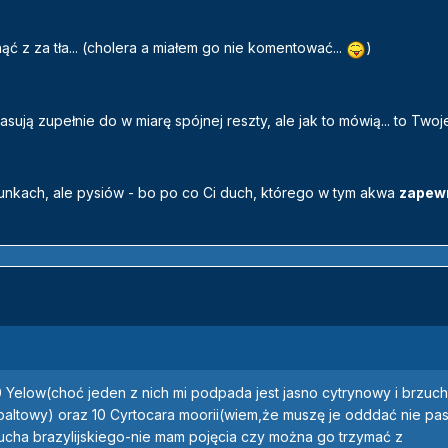
nąć z za tła... (cholera a miałem go nie komentować...
)
sują zupełnie do w miarę spójnej reszty, ale jak to mówią... to Twoje
unkach, ale pysiów - bo po co Ci duch, którego w tym akwa
zapew
Yelow(choć jeden z nich mi podpada jest jasno cytrynowy i brzuch 
altowy) oraz 10 Cyrtocara moorii(wiem,że muszę je odddać nie pas
cha brazylijskiego-nie mam pojęcia czy można go trzymać z