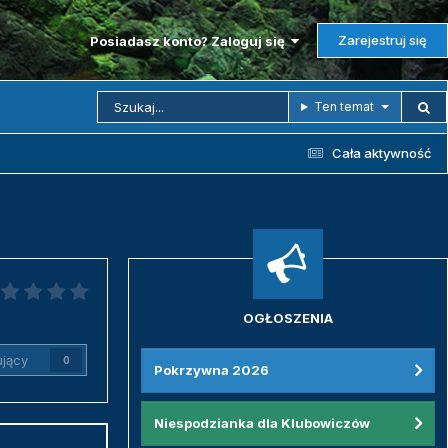
Zarejestruj się
Posiadasz konto? Zaloguj się
Ten temat
Cała aktywność
OGŁOSZENIA
jący
0
Pokrzywna 2026
Niespodzianka dla Klubowiczów