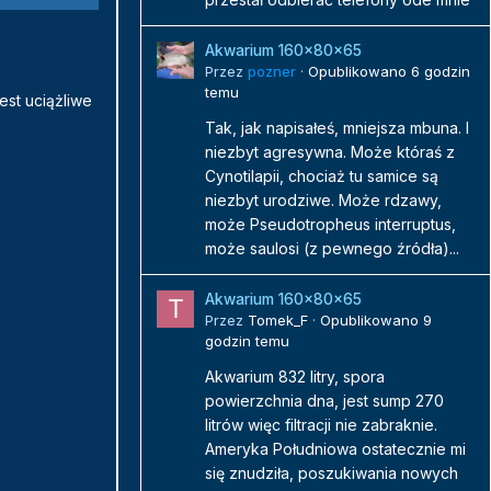
Akwarium 160x80x65
Przez
pozner
·
Opublikowano
6 godzin
temu
est uciążliwe
Tak, jak napisałeś, mniejsza mbuna. I
niezbyt agresywna. Może któraś z
Cynotilapii, chociaż tu samice są
niezbyt urodziwe. Może rdzawy,
może Pseudotropheus interruptus,
może saulosi (z pewnego źródła)...
Akwarium 160x80x65
Przez
Tomek_F
·
Opublikowano
9
godzin temu
Akwarium 832 litry, spora
powierzchnia dna, jest sump 270
litrów więc filtracji nie zabraknie.
Ameryka Południowa ostatecznie mi
się znudziła, poszukiwania nowych