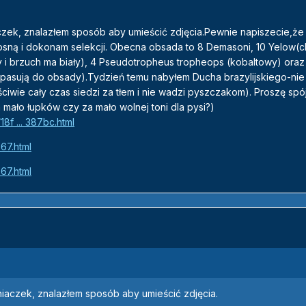
ek, znalazłem sposób aby umieścić zdjęcia.Pewnie napiszecie,że 
sną i dokonam selekcji. Obecna obsada to 8 Demasoni, 10 Yelow(c
y i brzuch ma biały), 4 Pseudotropheus tropheops (kobaltowy) oraz
 pasują do obsady).Tydzień temu nabyłem Ducha brazylijskiego-nie
ciwie cały czas siedzi za tłem i nie wadzi pyszczakom). Proszę spó
a mało łupków czy za mało wolnej toni dla pysi?)
8f ... 387bc.html
567.html
567.html
aczek, znalazłem sposób aby umieścić zdjęcia.