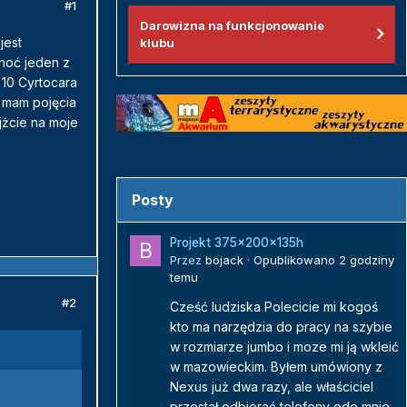
#1
Darowizna na funkcjonowanie
jest
klubu
hoć jeden z
 10 Cyrtocara
 mam pojęcia
jżcie na moje
Posty
Projekt 375x200x135h
Przez
bojack
·
Opublikowano
2 godziny
temu
#2
Cześć ludziska Polecicie mi kogoś
kto ma narzędzia do pracy na szybie
w rozmiarze jumbo i moze mi ją wkleić
w mazowieckim. Byłem umówiony z
Nexus już dwa razy, ale właściciel
przestał odbierać telefony ode mnie