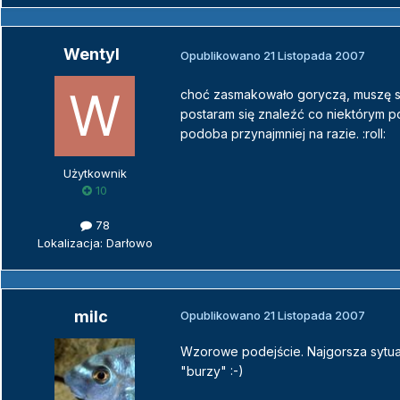
Wentyl
Opublikowano
21 Listopada 2007
choć zasmakowało goryczą, muszę się
postaram się znaleźć co niektórym p
podoba przynajmniej na razie. :roll:
Użytkownik
10
78
Lokalizacja: Darłowo
milc
Opublikowano
21 Listopada 2007
Wzorowe podejście. Najgorsza sytuacj
"burzy" :-)