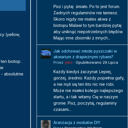
Pisz i pytaj śmiało. Po to jest forum.
Żadnych regulaminów nie łamiesz.
Skoro nigdy nie miales akwa z
biotopu Malawi to tym bardziej pytaj
aby uniknąć niepotrzebnych błędów.
y (yellow,
Mając inne zbiorniki z innych...
Jak odchować młode pyszczaki w
akwarium z drapieżnymi rybami?
ten biotop.
Przez
yaro
·
Opublikowano
29 Lipca
ie
Każdy kiedyś zaczynał. Lepiej,
- absolutnie
gorzej, średnio. Każdy popełnia gafy,
a nie myli się ten kto nic nie robi.
Może nie miałeś kolego najlepszego
startu, a i tak witamy Cię w naszym
gronie. Pisz, poczytaj, regulaminy
czasami...
Aranżacja z modułów DIY