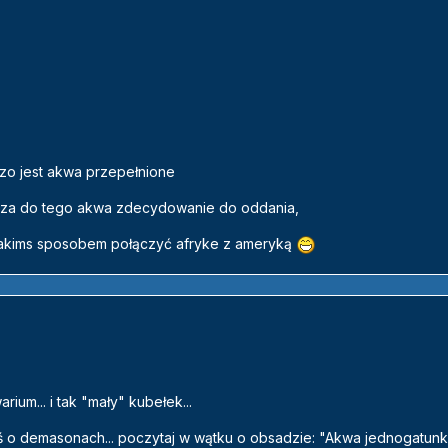
zo jest akwa przepełnione
 duza do tego akwa zdecydowanie do oddania,
jakims sposobem połączyć afryke z ameryką
ium... i tak "mały" kubełek...
 o demasonach... poczytaj w wątku o obsadzie: "Akwa jednogatu