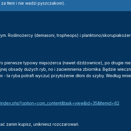
i za tłem i nie wadzi pyszczakom).
 Roślinożercy (demasoni, tropheops) i planktono/skorupiakożerc
. Po pierwsze typowy mięsożerca (nawet dżdżownice), po drugie nie 
jnej obsady dużych ryb, no i zaciemnienia zbiornika. Będzie wieczn
 - ta ryba potrafi wyczuć przyłożenie dłoni do szyby. Według mnie 
pl/index.php?option=com_content&task=view&id=35&Itemid=62
ać zanim kupisz, unikniesz rozczarowań.