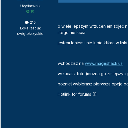
Użytkownik
10
210
o wiele lepszym wrzuceniem zdjec na 
Lokalizacja:
i tego nie lubia
świętokrzyskie
jestem leniem i nie lubie klikac w li
wchodzisz na
www.imageshack.us
wrzucasz foto (mozna go zmiejszyc 
pozniej wybierasz pierwsza opcje od
Hotlink for forums (1)