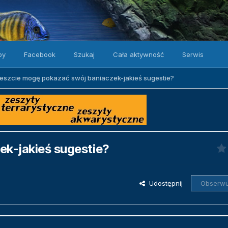
by
Facebook
Szukaj
Cała aktywność
Serwis
eszcie mogę pokazać swój baniaczek-jakieś sugestie?
k-jakieś sugestie?
Udostępnij
Obserwu