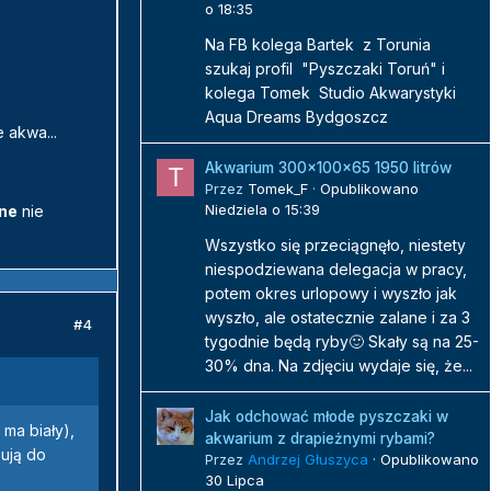
o 18:35
Na FB kolega Bartek z Torunia
szukaj profil "Pyszczaki Toruń" i
kolega Tomek Studio Akwarystyki
Aqua Dreams Bydgoszcz
 akwa...
Akwarium 300x100x65 1950 litrów
Przez
Tomek_F
·
Opublikowano
Niedziela o 15:39
ne
nie
Wszystko się przeciągnęło, niestety
niespodziewana delegacja w pracy,
potem okres urlopowy i wyszło jak
wyszło, ale ostatecznie zalane i za 3
#4
tygodnie będą ryby🙂 Skały są na 25-
30% dna. Na zdjęciu wydaje się, że...
Jak odchować młode pyszczaki w
ma biały),
akwarium z drapieżnymi rybami?
ują do
Przez
Andrzej Głuszyca
·
Opublikowano
30 Lipca