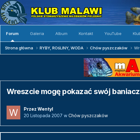
Forum
Galeria
Album
Kontakt
YouTube
Klu
Strona główna
RYBY, ROśLINY, WODA
Chów pyszczaków
Wr
Wreszcie mogę pokazać swój baniacze
Przez
Wentyl
20 Listopada 2007
w
Chów pyszczaków