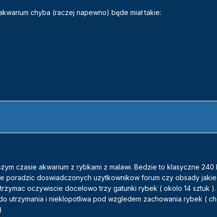
 akwarium chyba (raczej napewno) będe miał takie:
izszym czasie akwarium z rybkami z malawi. Bedzie to klasyczne 240 l
ie poradzic doswiadczonych uzytkownikow forum czy obsady jakie
e trzymac oczywiscie docelowo trzy gatunki rybek ( okolo 14 sztuk )
 do utrzymania i nieklopotliwa pod wzgledem zachowania rybek ( c
)