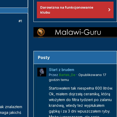
Darowizna na funkcjonowanie
klubu
#1
Posty
Start z brudem
Przez
Bartek_De
·
Opublikowano
17
godzin temu
Startowałem tak niespełna 600 litrów.
Ok, miałem dojrzałą ceramikę, którą
włożyłem do filtra tydzień po zalaniu
kranówą, wtedy też wypłukałem
nak znalazłem
gąbkę i za 3 dni wpuszczałem ryby.
maga jakichś
Może i upraszczam, ale serio...