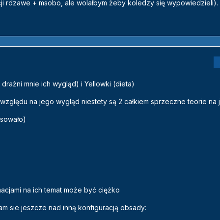
i rdzawe + msobo, ale wolałbym żeby koledzy się wypowiedzieli).
rażni mnie ich wygląd) i Yellowki (dieta)
zględu na jego wygląd niestety są 2 całkiem sprzeczne teorie na 
asowało)
macjami na ich temat może być ciężko
am sie jeszcze nad inną konfiguracją obsady: