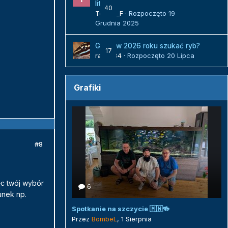
litrów
40
Tomek_F
· Rozpoczęto
19
Grudnia 2025
Gdzie w 2026 roku szukać ryb?
17
radek84
· Rozpoczęto
20 Lipca
Grafiki
#8
ęc twój wybór
6
unek np.
Spotkanie na szczycie 🇲🇼🍻
Przez
BombeL
,
1 Sierpnia