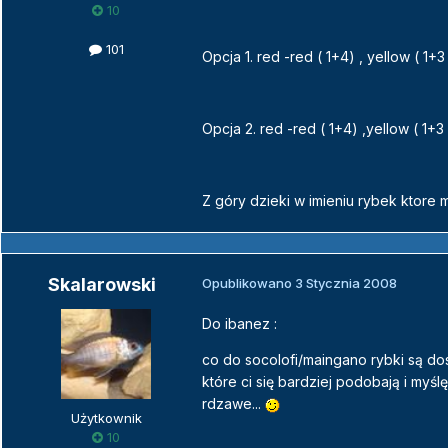
10
101
Opcja 1. red -red ( 1+4) , yellow ( 1+3 
Opcja 2. red -red ( 1+4) ,yellow ( 1+3
Z góry dzieki w imieniu rybek ktor
Skalarowski
Opublikowano
3 Stycznia 2008
Do ibanez :
co do socolofi/maingano rybki są do
które ci się bardziej podobają i myś
rdzawe...
Użytkownik
10