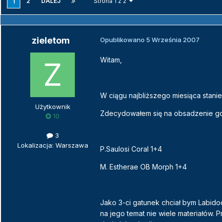
2
DALEJ
Strona 1 z 2
1
zieletom
Opublikowano
5 Września 2007
Witam,
W ciągu najbliższego miesiąca stanie
Użytkownik
Zdecydowałem się na obsadzenie go
10
3
Lokalizacja: Warszawa
P.Saulosi Coral 1+4
M. Estherae OB Morph 1+4
Jako 3-ci gatunek chciał bym Labidoc
na jego temat nie wiele materiałów. 