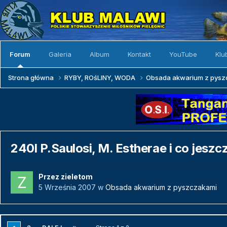
Forum
Galeria
Album
Kontakt
YouTube
Klu
Strona główna
RYBY, ROśLINY, WODA
Obsada akwarium z pys
240l P.Saulosi, M. Estherae i co jeszc
Przez
zieletom
5 Września 2007
w
Obsada akwarium z pyszczakami