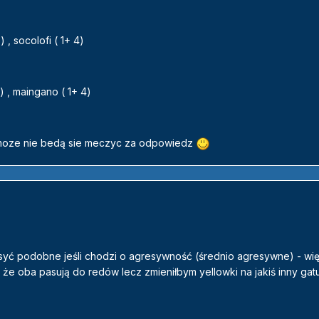
) , socolofi ( 1+ 4)
 ) , maingano ( 1+ 4)
e moze nie bedą sie meczyc za odpowiedz
syć podobne jeśli chodzi o agresywność (średnio agresywne) - wi
lę że oba pasują do redów lecz zmieniłbym yellowki na jakiś inny gat