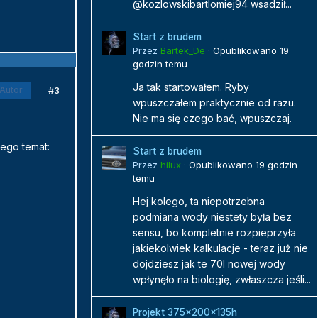
@kozlowskibartlomiej94 wsadził...
Start z brudem
Przez
Bartek_De
·
Opublikowano
19
godzin temu
Ja tak startowałem. Ryby
#3
Autor
wpuszczałem praktycznie od razu.
Nie ma się czego bać, wpuszczaj.
jego temat:
Start z brudem
Przez
hilux
·
Opublikowano
19 godzin
temu
Hej kolego, ta niepotrzebna
podmiana wody niestety była bez
sensu, bo kompletnie rozpieprzyła
jakiekolwiek kalkulacje - teraz już nie
dojdziesz jak te 70l nowej wody
wpłynęło na biologię, zwłaszcza jeśli...
Projekt 375x200x135h