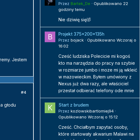
Przez
Bartek_De
·
Opublikowano
22
godziny temu
Nie dziwię się🤣
Projekt 375x200x135h
Przez
bojack
·
Opublikowano
Wczoraj o
16:02
Cześć ludziska Polecicie mi kogoś
aremy. Jestem
kto ma narzędzia do pracy na szybie
w rozmiarze jumbo i moze mi ją wkleić
w mazowieckim. Byłem umówiony z
Nexus już dwa razy, ale właściciel
przestał odbierać telefony ode mnie
#4
ia głodu
Start z brudem
Przez
kozlowskibartlomiej94
·
Opublikowano
Wczoraj o 15:12
Cześć. Chciałbym zapytać osoby,
które startowały akwarium Malawi na