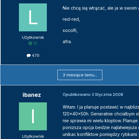
Nie chcę się wtrącać, ale ja w swoim
red-red,
socolfi,
Użytkownik
afra.
10
470
3 miesiące temu...
ibanez
Opublikowano
3 Stycznia 2008
Witam. I ja planuje postawić w najbl
120x40x50h. Generalnie chcialbym s
nie sprawia mi wielu kloptow. Planuj
ponizsza opcja bedzie najlatwiejsza
unikac konfliktow pomiędzy rybkami 
Użytkownik