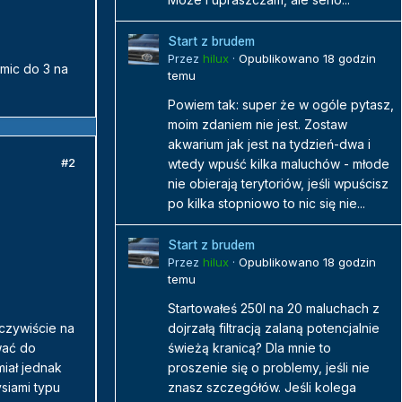
Start z brudem
Przez
hilux
·
Opublikowano
18 godzin
mic do 3 na
temu
Powiem tak: super że w ogóle pytasz,
moim zdaniem nie jest. Zostaw
akwarium jak jest na tydzień-dwa i
#2
wtedy wpuść kilka maluchów - młode
nie obierają terytoriów, jeśli wpuścisz
po kilka stopniowo to nic się nie...
Start z brudem
Przez
hilux
·
Opublikowano
18 godzin
temu
Startowałeś 250l na 20 maluchach z
dojrzałą filtracją zalaną potencjalnie
czywiście na
świeżą kranicą? Dla mnie to
wać do
proszenie się o problemy, jeśli nie
iał jednak
znasz szczegółów. Jeśli kolega
iami typu