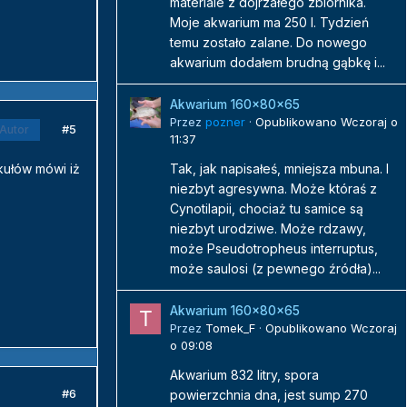
materiale z dojrzałego zbiornika.
Moje akwarium ma 250 l. Tydzień
temu zostało zalane. Do nowego
akwarium dodałem brudną gąbkę i...
Akwarium 160x80x65
Przez
pozner
·
Opublikowano
Wczoraj o
#5
Autor
11:37
kułów mówi iż
Tak, jak napisałeś, mniejsza mbuna. I
niezbyt agresywna. Może któraś z
Cynotilapii, chociaż tu samice są
niezbyt urodziwe. Może rdzawy,
może Pseudotropheus interruptus,
może saulosi (z pewnego źródła)...
Akwarium 160x80x65
Przez
Tomek_F
·
Opublikowano
Wczoraj
o 09:08
Akwarium 832 litry, spora
#6
powierzchnia dna, jest sump 270