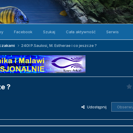
by
Facebook
Szukaj
Cała aktywność
Serwis
zczakami
240l P.Saulosi, M. Estherae i co jeszcze ?
ze ?
Udostępnij
Obserwu