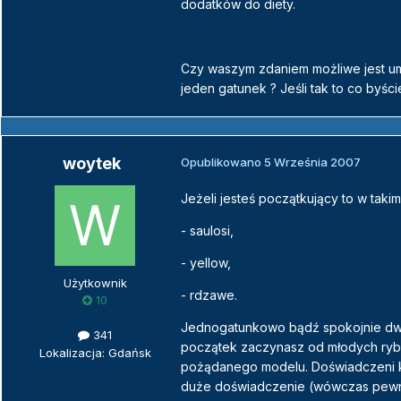
dodatków do diety.
Czy waszym zdaniem możliwe jest umi
jeden gatunek ? Jeśli tak to co byśc
woytek
Opublikowano
5 Września 2007
Jeżeli jesteś początkujący to w taki
- saulosi,
- yellow,
Użytkownik
- rdzawe.
10
Jednogatunkowo bądź spokojnie dwu
341
początek zaczynasz od młodych rybek
Lokalizacja: Gdańsk
pożądanego modelu. Doświadczeni ko
duże doświadczenie (wówczas pewn