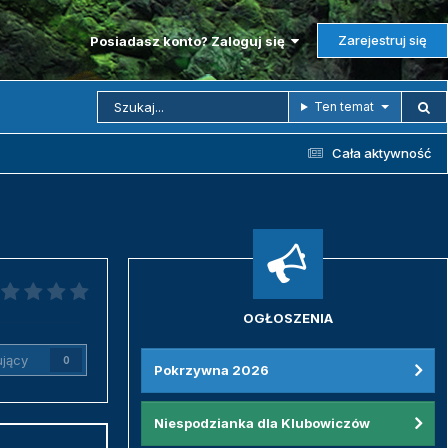
Zarejestruj się
Posiadasz konto? Zaloguj się
Ten temat
Cała aktywność
OGŁOSZENIA
jący
0
Pokrzywna 2026
Niespodzianka dla Klubowiczów