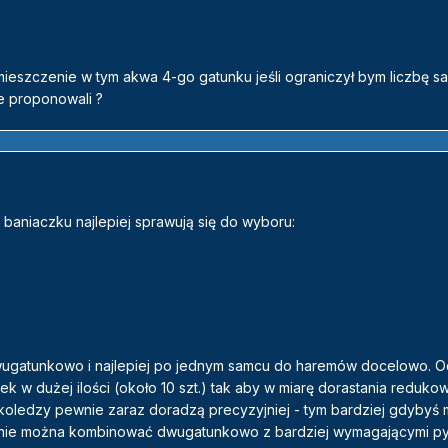
eszczenie w tym akwa 4-go gatunku jeśli ograniczył bym liczbę sa
ie proponowali ?
m baniaczku najlepiej sprawują się do wyboru:
gatunkowo i najlepiej po jednym samcu do haremów docelowo. O
 w dużej ilości (około 10 szt.) tak aby w miarę dorastania reduko
ledzy pewnie zaraz doradzą precyzyjniej - tym bardziej gdybyś m
ie można kombinować dwugatunkowo z bardziej wymagającymi pys