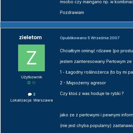
msobo czy maingano np. w kombinacj
Pozdrawiam
zieletom
Opublikowano
5 Września 2007
Chciałbym ominąć rdzawe (po prostu d
jestem zainteresowany Perłowym ze w
1 - Łagodny roślinożerca (to by mi p
Użytkownik
2 - Mięsożerny agresor
10
Czy ktoś z was hoduje te rybki ?
3
Lokalizacja: Warszawa
jako ze z perłowymi i pewnymi infor
(nie jest chyba popularny) zastanawi