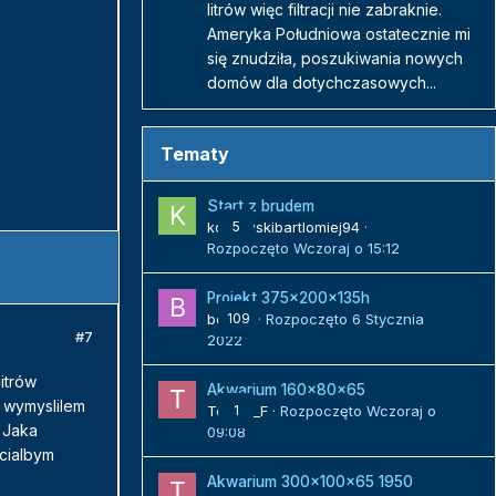
litrów więc filtracji nie zabraknie.
Ameryka Południowa ostatecznie mi
się znudziła, poszukiwania nowych
domów dla dotychczasowych...
Tematy
Start z brudem
kozlowskibartlomiej94
5
·
Rozpoczęto
Wczoraj o 15:12
Projekt 375x200x135h
bojack
109
· Rozpoczęto
6 Stycznia
#7
2022
itrów
Akwarium 160x80x65
 wymyslilem
Tomek_F
1
· Rozpoczęto
Wczoraj o
. Jaka
09:08
hcialbym
Akwarium 300x100x65 1950