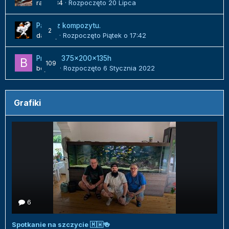
radek84
· Rozpoczęto
20 Lipca
Panel z kompozytu.
2
danielj
· Rozpoczęto
Piątek o 17:42
Projekt 375x200x135h
109
bojack
· Rozpoczęto
6 Stycznia 2022
Grafiki
6
Spotkanie na szczycie 🇲🇼🍻