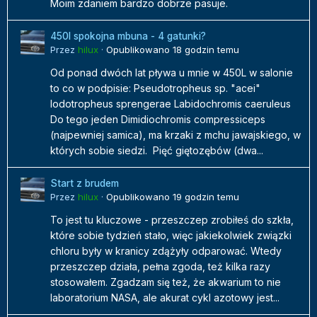
Moim zdaniem bardzo dobrze pasuje.
450l spokojna mbuna - 4 gatunki?
Przez
hilux
·
Opublikowano
18 godzin temu
Od ponad dwóch lat pływa u mnie w 450L w salonie
to co w podpisie: Pseudotropheus sp. "acei"
Iodotropheus sprengerae Labidochromis caeruleus
Do tego jeden Dimidiochromis compressiceps
(najpewniej samica), ma krzaki z mchu jawajskiego, w
których sobie siedzi. Pięć giętozębów (dwa...
Start z brudem
Przez
hilux
·
Opublikowano
19 godzin temu
To jest tu kluczowe - przeszczep zrobiłeś do szkła,
które sobie tydzień stało, więc jakiekolwiek związki
chloru były w kranicy zdążyły odparować. Wtedy
przeszczep działa, pełna zgoda, też kilka razy
stosowałem. Zgadzam się też, że akwarium to nie
laboratorium NASA, ale akurat cykl azotowy jest...