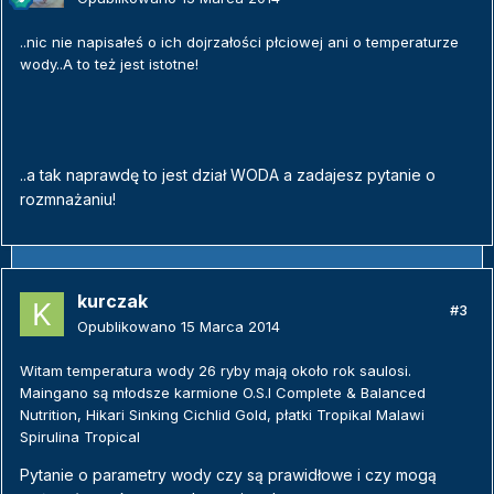
..nic nie napisałeś o ich dojrzałości płciowej ani o temperaturze
wody..A to też jest istotne!
..a tak naprawdę to jest dział WODA a zadajesz pytanie o
rozmnażaniu!
kurczak
#3
Opublikowano
15 Marca 2014
Witam temperatura wody 26 ryby mają około rok saulosi.
Maingano są młodsze karmione O.S.I Complete & Balanced
Nutrition, Hikari Sinking Cichlid Gold, płatki Tropikal Malawi
Spirulina Tropical
Pytanie o parametry wody czy są prawidłowe i czy mogą