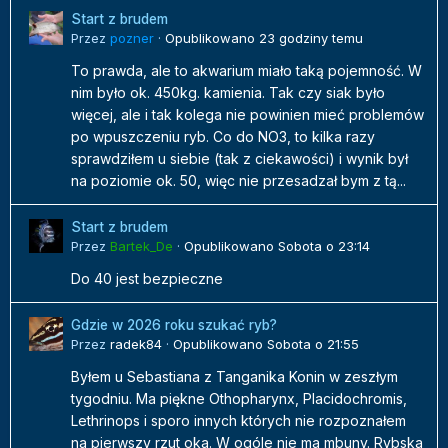
Start z brudem
Przez
pozner
·
Opublikowano
23 godziny temu
To prawda, ale to akwarium miało taką pojemność. W
nim było ok. 450kg. kamienia. Tak czy siak było
więcej, ale i tak kolega nie powinien mieć problemów
po wpuszczeniu ryb. Co do NO3, to kilka razy
sprawdziłem u siebie (tak z ciekawości) i wynik był
na poziomie ok. 50, więc nie przesadzał bym z tą...
Start z brudem
Przez
Bartek_De
·
Opublikowano
Sobota o 23:14
Do 40 jest bezpieczne
Gdzie w 2026 roku szukać ryb?
Przez
radek84
·
Opublikowano
Sobota o 21:55
Byłem u Sebastiana z Tanganika Konin w zeszłym
tygodniu. Ma piękne Othopharynx, Placidochromis,
Lethrinops i sporo innych których nie rozpoznałem
na pierwszy rzut oka. W ogóle nie ma mbuny. Rybska