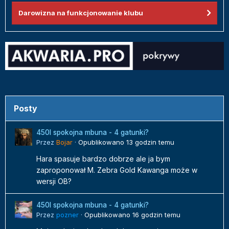
Darowizna na funkcjonowanie klubu
Posty
450l spokojna mbuna - 4 gatunki?
Przez
Bojar
·
Opublikowano
13 godzin temu
Hara spasuje bardzo dobrze ale ja bym
zaproponował M. Zebra Gold Kawanga może w
wersji OB?
450l spokojna mbuna - 4 gatunki?
Przez
pozner
·
Opublikowano
16 godzin temu