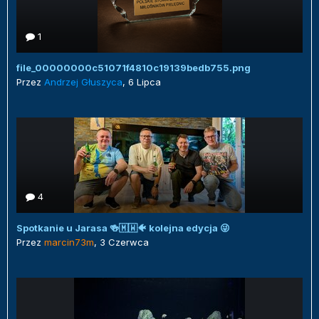
1
file_00000000c51071f4810c19139bedb755.png
Przez
Andrzej Głuszyca
,
6 Lipca
4
Spotkanie u Jarasa 🍻🇲🇼🐠 kolejna edycja 😜
Przez
marcin73m
,
3 Czerwca