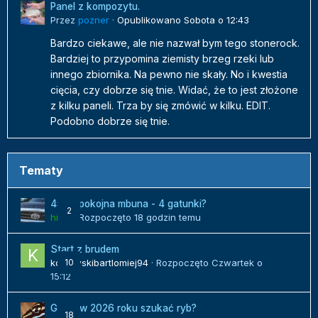
Panel z kompozytu.
Przez
pozner
·
Opublikowano
Sobota o 12:43
Bardzo ciekawe, ale nie nazwał bym tego stonerock.
Bardziej to przypomina ziemisty brzeg rzeki lub
innego zbiornika. Na pewno nie skały. No i kwestia
cięcia, czy dobrze się tnie. Widać, że to jest złożone
z kilku paneli. Trza by się zmówić w kilku. EDIT.
Podobno dobrze się tnie.
Tematy
450l spokojna mbuna - 4 gatunki?
2
hilux
· Rozpoczęto
18 godzin temu
Start z brudem
kozlowskibartlomiej94
10
· Rozpoczęto
Czwartek o
15:12
Gdzie w 2026 roku szukać ryb?
18