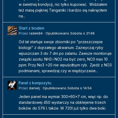
w świetnej kondycji, nic tylko kupować. Widziałem
też masę pięknej Tanganiki i bardzo się nakręciłem
na...
Start z brudem
Przez
radek84
·
Opublikowano
Sobota o 21:48
Od lat startuje swoje zbiorniki po "przeszczepie
biologii" z dojrzałego akwarium. Zazwyczaj ryby
wpuszczam 3 do 7 dni po zalaniu. Zawsze monitoruje
związki azotu: NH3 i NO2 ma być zero, NO3 max 10
ppm. Przy No3 >20 nie wpuściłbym ryb. Zjedź z NO3
podmianami, sprawdzaj czy w międzyczasie...
Panel z kompozytu.
Przez
danielj
·
Opublikowano
Sobota o 14:54
Jeden panel ma wymiar 300x60x7 cm, więc np. do
standardowej 450 wystarczy na obklejenie trzech
boków. do 576 l. także. W 720l już tylko dwa boki.