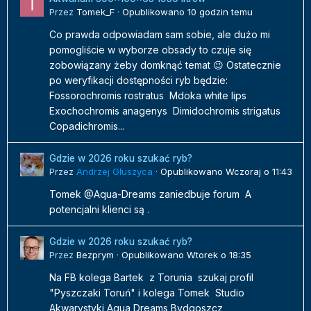
Przez
Tomek_F
·
Opublikowano
10 godzin temu
Co prawda odpowiadam sam sobie, ale dużo mi
pomogliście w wyborze obsady to czuje się
zobowiązany żeby domknąć temat 😉 Ostatecznie
po weryfikacji dostępności ryb będzie:
Fossorochromis rostratus Mdoka white lips
Exochochromis anagenys Dimidochromis strigatus
Copadichromis...
Gdzie w 2026 roku szukać ryb?
Przez
Andrzej Głuszyca
·
Opublikowano
Wczoraj o 11:43
Tomek @Aqua-Dreams zaniedbuje forum A
potencjalni klienci są .
Gdzie w 2026 roku szukać ryb?
Przez
Bezprym
·
Opublikowano
Wtorek o 18:35
Na FB kolega Bartek z Torunia szukaj profil
"Pyszczaki Toruń" i kolega Tomek Studio
Akwarystyki Aqua Dreams Bydgoszcz