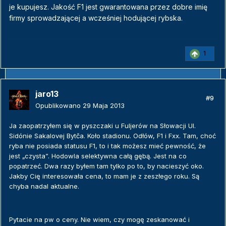
je kupujesz. Jakość F1 jest gwarantowana przez dobre imię
firmy sprowadzającej a wcześniej hodującej rybska.
1
jaro13
#9
Opublikowano
29 Maja 2013
Ja zaopatrzyłem się w pyszczaki u Fuljerów na Słowacji Ul.
Sidónie Sakalovej Bytča. Koło stadionu. Odłów, F1 i Fxx. Tam, choć
ryba nie posiada statusu F1, to i tak możesz mieć pewność, że
jest „czysta”. Hodowla selektywna całą gębą. Jest na co
popatrzeć. Dwa razy byłem tam tylko po to, by nacieszyć oko.
Jakby Cię interesowała cena, to mam je z zeszłego roku. Są
chyba nadal aktualne.
Pytacie na pw o ceny. Nie wiem, czy mogę zeskanować i