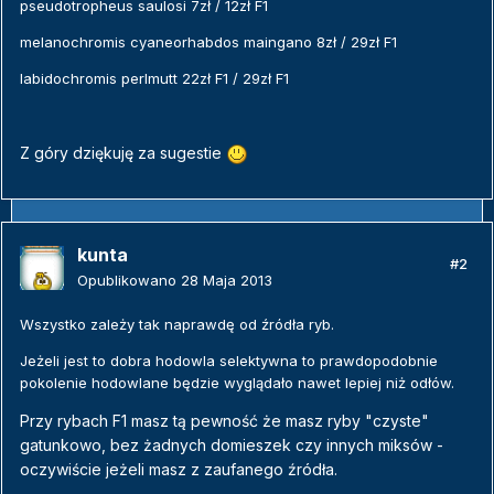
pseudotropheus saulosi 7zł / 12zł F1
melanochromis cyaneorhabdos maingano 8zł / 29zł F1
labidochromis perlmutt 22zł F1 / 29zł F1
Z góry dziękuję za sugestie
kunta
#2
Opublikowano
28 Maja 2013
Wszystko zależy tak naprawdę od źródła ryb.
Jeżeli jest to dobra hodowla selektywna to prawdopodobnie
pokolenie hodowlane będzie wyglądało nawet lepiej niż odłów.
Przy rybach F1 masz tą pewność że masz ryby "czyste"
gatunkowo, bez żadnych domieszek czy innych miksów -
oczywiście jeżeli masz z zaufanego źródła.