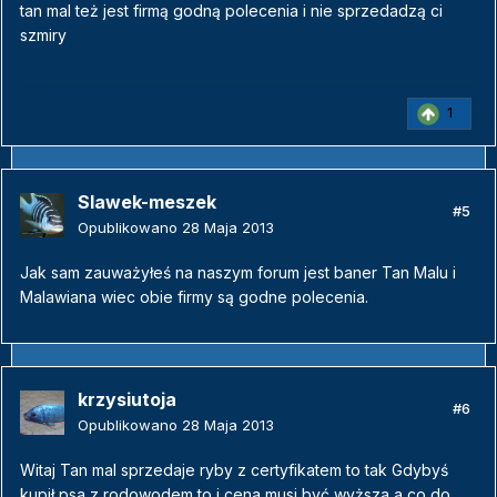
tan mal też jest firmą godną polecenia i nie sprzedadzą ci
szmiry
1
Slawek-meszek
#5
Opublikowano
28 Maja 2013
Jak sam zauważyłeś na naszym forum jest baner Tan Malu i
Malawiana wiec obie firmy są godne polecenia.
krzysiutoja
#6
Opublikowano
28 Maja 2013
Witaj Tan mal sprzedaje ryby z certyfikatem to tak Gdybyś
kupił psa z rodowodem to i cena musi być wyższa a co do