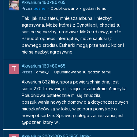
Akwarium 160x80x65
Przez
pozner
·
Opublikowano
7 godzin temu
Tak, jak napisałeś, mniejsza mbuna. I niezbyt
agresywna. Może któraś z Cynotilapii, chociaż tu
samice są niezbyt urodziwe. Może rdzawy, może
Pseudotropheus interruptus, może saulosi (z
pewnego źródła). Estherki mogą przełamać kolor i
nie są nazbyt agresywne.
Akwarium 160x80x65
Przez
Tomek_F
·
Opublikowano
10 godzin temu
Akwarium 832 litry, spora powierzchnia dna, jest
sump 270 litrów więc filtracji nie zabraknie. Ameryka
Południowa ostatecznie mi się znudziła,
poszukiwania nowych domów dla dotychczasowych
mieszkańców są w toku, więc pora pomyśleć o
nowej obsadzie. Sprawcą całego zamieszania jest
@pozner, który w...
Akwarium 300x100x65 1950 litrów