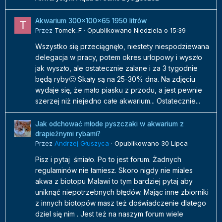
Akwarium 300x100x65 1950 litrów
Przez
Tomek_F
·
Opublikowano
Niedziela o 15:39
Wszystko się przeciągnęło, niestety niespodziewana
delegacja w pracy, potem okres urlopowy i wyszło
jak wyszło, ale ostatecznie zalane i za 3 tygodnie
będą ryby🙂 Skały są na 25-30% dna. Na zdjęciu
wydaje się, że mało piasku z przodu, a jest pewnie
szerzej niż niejedno całe akwarium... Ostatecznie...
Jak odchować młode pyszczaki w akwarium z
drapieżnymi rybami?
Przez
Andrzej Głuszyca
·
Opublikowano
30 Lipca
Pisz i pytaj śmiało. Po to jest forum. Żadnych
regulaminów nie łamiesz. Skoro nigdy nie miales
akwa z biotopu Malawi to tym bardziej pytaj aby
uniknąć niepotrzebnych błędów. Mając inne zbiorniki
z innych biotopów masz też doświadczenie dlatego
dziel się nim . Jest też na naszym forum wiele