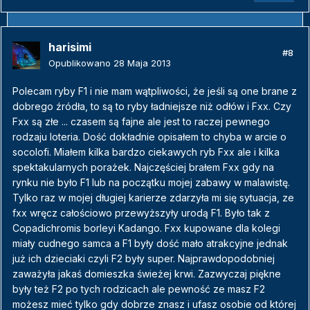
harisimi
#8
Opublikowano
28 Maja 2013
Polecam ryby F1 i nie mam wątpliwości, że jeśli są one brane z
dobrego źródła, to są to ryby ładniejsze niż odłów i Fxx. Czy
Fxx są złe ... czasem są fajne ale jest to raczej pewnego
rodzaju loteria. Dość dokładnie opisałem to chyba w arcie o
socolofi. Miałem kilka bardzo ciekawych ryb Fxx ale i kilka
spektakularnych porażek. Najczęściej brałem Fxx gdy na
rynku nie było F1 lub na początku mojej zabawy w malawistę.
Tylko raz w mojej długiej karierze zdarzyła mi się sytuacja, ze
fxx wręcz całościowo przewyższyły urodą F1. Było tak z
Copadichromis borleyi Kadango. Fxx kupowane dla kolegi
miały cudnego samca a F1 były dość mało atrakcyjne jednak
już ich dzieciaki czyli F2 były super. Najprawdopodobniej
zaważyła jakaś domieszka świeżej krwi. Zazwyczaj piękne
były też F2 po tych rodzicach ale pewność ze masz F2
możesz mieć tylko gdy dobrze znasz i ufasz osobie od której