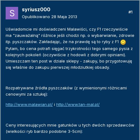
syriusz000
#1
Opublikowano
28 Maja 2013
Uświadomcie mi doświadczeni Malawiści, czy F1 rzeczywiście
ma "zauważalną" różnice jeśli chodzi np. o wybarwianie, zdrowie
itp. pyszczaków. Zakładając, że na prawdę są to ryby z F1
Pytam, bo cena potrafi sięgać trzykrotności tego samego pysia z
kolejnych pokoleń (oczywiście z hodowli z dobrymi opiniami).
Umieszczam ten post w dziale sklepy - zakupy, bo przygotowuję
się właśnie do zakupu pierwszej młodziutkiej obsady.
Rozpatrywane źródła pyszczaków (z wymienionymi różnicami
cenowymi za sztukę):
http://www.malawian.pl/
i
http://www.tan-mal.pl/
Ceny interesujących mnie gatunków u tych dwóch sprzedawców
(wielkości ryb bardzo podobne 3-5cm):