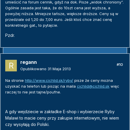
umieścić na forum cennik, gdyż na dok. Pisze „widok chroniony”.
Ogólnie zasada jest taka, że do 10szt cena jest wyższa, a
powyżej niższa. Mniejsze tańsze, większe droższe. Ceny są w
przedziale od 1,20 do 7,00 euro. Jeśli ktoś chce znać cenę
konkretnego gat., to pytajcie.
Pzdr.
regann
#10
Opublikowano
31 Maja 2013
Na stronie
http://www.cichlid.sk/ryby/
pisze że ceny mozna
uzyskać na telefon lub pisząc na maila
cichlid@cichlid.sk
więc
raczej to nie jest tajne/poufne.
A gdy wejdziecie w zakładke E-shop i wybierzecie Ryby
Malawi to macie ceny przy zakupie internetowym, nie wiem
czy wysyłają do Polski.