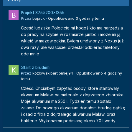
Projekt 375x200x135h
Przez
bojack
·
Opublikowano
3 godziny temu
Cześć ludziska Polecicie mi kogoś kto ma narzędzia
do pracy na szybie w rozmiarze jumbo i moze mi ją
wkleić w mazowieckim. Byłem umówiony z Nexus już
dwa razy, ale właściciel przestał odbierać telefony
ode mnie
Start z brudem
Przez
kozlowskibartlomiej94
·
Opublikowano
4 godziny
temu
Cześć. Chciałbym zapytać osoby, które startowały
akwarium Malawi na materiale z dojrzałego zbiornika.
Moje akwarium ma 250 l. Tydzień temu zostało
zalane. Do nowego akwarium dodałem brudną gąbkę
i osad z filtra z dojrzałego akwarium Malawi oraz
bakterie. Wykonałem podmianę około 70 l wody. ...