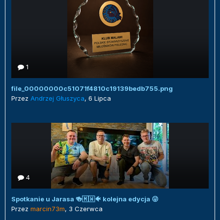
1
file_00000000c51071f4810c19139bedb755.png
Przez
Andrzej Głuszyca
,
6 Lipca
4
Spotkanie u Jarasa 🍻🇲🇼🐠 kolejna edycja 😜
Przez
marcin73m
,
3 Czerwca