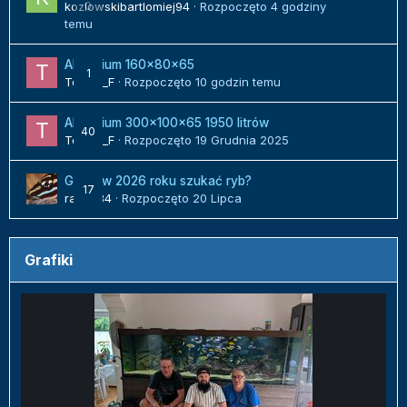
kozlowskibartlomiej94
0
· Rozpoczęto
4 godziny
temu
Akwarium 160x80x65
1
Tomek_F
· Rozpoczęto
10 godzin temu
Akwarium 300x100x65 1950 litrów
40
Tomek_F
· Rozpoczęto
19 Grudnia 2025
Gdzie w 2026 roku szukać ryb?
17
radek84
· Rozpoczęto
20 Lipca
Grafiki