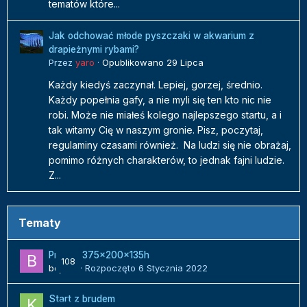
tematów które...
Jak odchować młode pyszczaki w akwarium z
drapieżnymi rybami?
Przez
yaro
·
Opublikowano
29 Lipca
Każdy kiedyś zaczynał. Lepiej, gorzej, średnio.
Każdy popełnia gafy, a nie myli się ten kto nic nie
robi. Może nie miałeś kolego najlepszego startu, a i
tak witamy Cię w naszym gronie. Pisz, poczytaj,
regulaminy czasami również. Na ludzi się nie obrażaj,
pomimo różnych charakterów, to jednak fajni ludzie.
Z...
Tematy
Projekt 375x200x135h
108
bojack
· Rozpoczęto
6 Stycznia 2022
Start z brudem