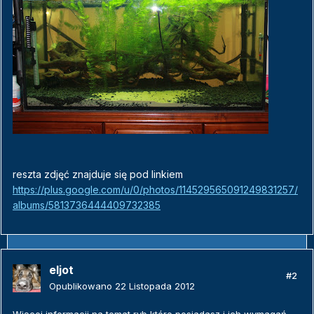
reszta zdjęć znajduje się pod linkiem
https://plus.google.com/u/0/photos/114529565091249831257/
albums/5813736444409732385
eljot
#2
Opublikowano
22 Listopada 2012