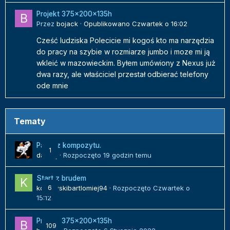
Projekt 375x200x135h
Przez
bojack
·
Opublikowano
Czwartek o 16:02
Cześć ludziska Polecicie mi kogoś kto ma narzędzia
do pracy na szybie w rozmiarze jumbo i moze mi ją
wkleić w mazowieckim. Byłem umówiony z Nexus już
dwa razy, ale właściciel przestał odbierać telefony
ode mnie
Tematy
Panel z kompozytu.
1
danielj
· Rozpoczęto
19 godzin temu
Start z brudem
kozlowskibartlomiej94
6
· Rozpoczęto
Czwartek o
15:12
Projekt 375x200x135h
109