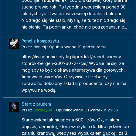
podpiąłem kubełek ex 1200 z wkładem, który stał na
sucho prawie rok. Po tygodniu wpuściłem ponad 30
młodych ryb. Dwa dni wcześniej dodałem bakterie.
Nic złego się nie stało. Myślę, że tu też nic złego się
nie stanie. Ta podmianka, choć nie potrzebana, nie...
Panel z kompozytu.
Przez
danielj
·
Opublikowano
19 godzin temu
https://livinghome-plytki.pl/produkt/panel-scienny-
stonrok-bergen-300x60x2-7cm/ Wydaje mi się, że
mogłaby to być ciekawa alternatywa dla gotowych,
firmowych wyrobów. Oczywiście trzeba by
sprawdzić dokładny skład u producenta, czy nie ma
wpływu na wodę.
Start z brudem
Przez
Bartek_De
·
Opublikowano
Czwartek o 23:36
Startowałem tak niespełna 600 litrów. Ok, miałem
dojrzałą ceramikę, którą włożyłem do filtra tydzień po
zalaniu kranówą, wtedy też wypłukałem gąbkę i za 3