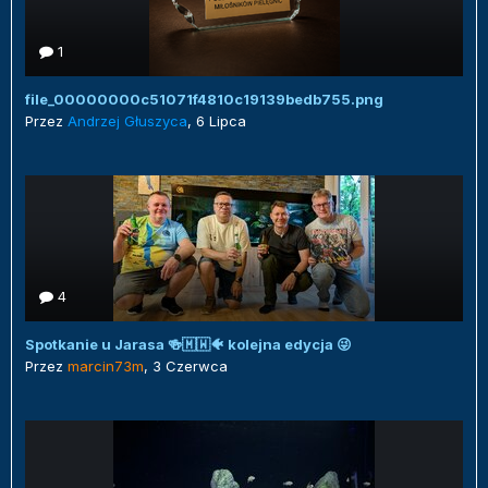
1
file_00000000c51071f4810c19139bedb755.png
Przez
Andrzej Głuszyca
,
6 Lipca
4
Spotkanie u Jarasa 🍻🇲🇼🐠 kolejna edycja 😜
Przez
marcin73m
,
3 Czerwca