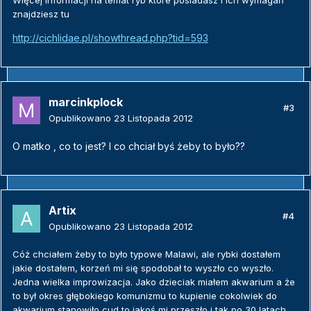
Więcej informacji na temat ryb które posiadasz i ich wymagań
znajdziesz tu
http://cichlidae.pl/showthread.php?tid=593
marcinkplock
#3
Opublikowano
23 Listopada 2012
O matko , co to jest? I co chciał byś żeby to było??
Artix
#4
Opublikowano
23 Listopada 2012
Cóż chciałem żeby to było typowe Malawi, ale rybki dostałem
jakie dostałem, korzeń mi się spodobał to wyszło co wyszło.
Jedna wielka improwizacja. Jako dzieciak miałem akwarium a że
to był okres głębokiego komunizmu to kupienie cokolwiek do
akwarium stanowiło cud to jakoś mi przeszło i tak po 30 latach