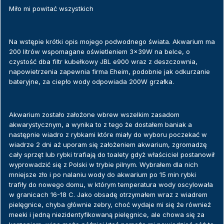
Miło mi powitać wszystkich
Na wstępie krótki opis mojego podwodnego świata. Akwarium ma
200 litrów wspomagane oświetleniem 3x39W na belce, o
czystość dba filtr kubełkowy JBL e900 wraz z deszczownia,
napowietrzenia zapewnia firma Eheim, podobnie jak odkurzanie
bateryjne, za ciepło wody odpowiada 200W grzałka.
Akwarium zostało założone wbrew wszelkim zasadom
akwarystycznym, a wynika to z tego że dostałem baniak a
następnie wiadro z rybkami które miały do wyboru poczekać w
wiadrze 2 dni aż uporam się założeniem akwarium, zgromadzę
cały sprzęt lub rybki trafiają do toalety gdyż właściciel postanowił
wyprowadzić się z Polski w trybie pilnym. Wybrałem dla nich
mniejsze zło i po nalaniu wody do akwarium po 15 min rybki
trafiły do nowego domu, w którym temperatura wody oscylowała
w granicach 16-18 C. Jako obsadę otrzymałem wraz z wiadrem
pielęgnice, chyba głównie zebry, choć wydaje mi się że również
meeki i jedną niezidentyfikowaną pielęgnice, ale chowa się za