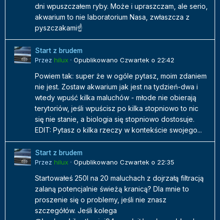
dni wpuszczałem ryby. Może i upraszczam, ale serio,
akwarium to nie laboratorium Nasa, zwłaszcza z
pyszczakami☝️
Start z brudem
Przez
hilux
·
Opublikowano
Czwartek o 22:42
Powiem tak: super że w ogóle pytasz, moim zdaniem
nie jest. Zostaw akwarium jak jest na tydzień-dwa i
wtedy wpuść kilka maluchów - młode nie obierają
terytoriów, jeśli wpuścisz po kilka stopniowo to nic
się nie stanie, a biologia się stopniowo dostosuje.
EDIT: Pytasz o kilka rzeczy w kontekście swojego...
Start z brudem
Przez
hilux
·
Opublikowano
Czwartek o 22:35
Startowałeś 250l na 20 maluchach z dojrzałą filtracją
zalaną potencjalnie świeżą kranicą? Dla mnie to
proszenie się o problemy, jeśli nie znasz
szczegółów. Jeśli kolega