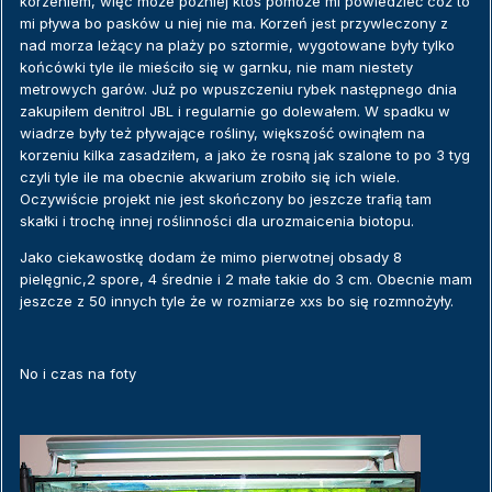
korzeniem, więc może później ktoś pomoże mi powiedzieć cóż to
mi pływa bo pasków u niej nie ma. Korzeń jest przywleczony z
nad morza leżący na plaży po sztormie, wygotowane były tylko
końcówki tyle ile mieściło się w garnku, nie mam niestety
metrowych garów. Już po wpuszczeniu rybek następnego dnia
zakupiłem denitrol JBL i regularnie go dolewałem. W spadku w
wiadrze były też pływające rośliny, większość owinąłem na
korzeniu kilka zasadziłem, a jako że rosną jak szalone to po 3 tyg
czyli tyle ile ma obecnie akwarium zrobiło się ich wiele.
Oczywiście projekt nie jest skończony bo jeszcze trafią tam
skałki i trochę innej roślinności dla urozmaicenia biotopu.
Jako ciekawostkę dodam że mimo pierwotnej obsady 8
pielęgnic,2 spore, 4 średnie i 2 małe takie do 3 cm. Obecnie mam
jeszcze z 50 innych tyle że w rozmiarze xxs bo się rozmnożyły.
No i czas na foty