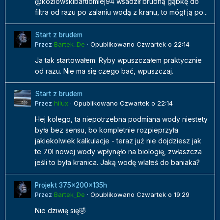
@kozlowskibartlomiej94 wsadził brudną gąbkę do
filtra od razu po zalaniu wodą z kranu, to mógł ją po...
Start z brudem
Przez
Bartek_De
·
Opublikowano
Czwartek o 22:14
Ja tak startowałem. Ryby wpuszczałem praktycznie
od razu. Nie ma się czego bać, wpuszczaj.
Start z brudem
Przez
hilux
·
Opublikowano
Czwartek o 22:14
Hej kolego, ta niepotrzebna podmiana wody niestety
była bez sensu, bo kompletnie rozpieprzyła
jakiekolwiek kalkulacje - teraz już nie dojdziesz jak
te 70l nowej wody wpłynęło na biologię, zwłaszcza
jeśli to była kranica. Jaką wodę wlałeś do baniaka?
Projekt 375x200x135h
Przez
Bartek_De
·
Opublikowano
Czwartek o 19:29
Nie dziwię się🤣