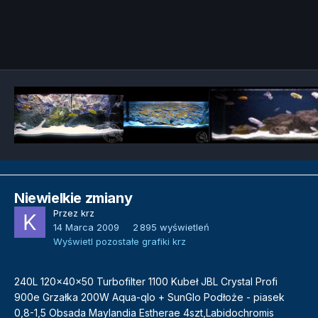
Narzędzia grafik
Niewielkie zmiany
Przez
krz
14 Marca 2009
2 895 wyświetleń
Wyświetl pozostałe grafiki krz
240L 120x40x50 Turbofilter 1100 Kubeł JBL Crystal Profi
900e Grzałka 200W Aqua-qlo + SunGlo Podłoże - piasek
0,8-1,5 Obsada Maylandia Estherae 4szt,Labidochromis