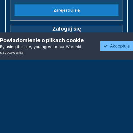
Zarejestruj się
Zaloguj się
Posiadasz już konto? Zaloguj się poniżej.
Powiadomienie o plikach cookie
Akceptuję
By using this site, you agree to our
Warunki
Zaloguj się
użytkowania
.
Język
Motyw
Polityka prywatności
Kontakt
Kontakt
Powered by Invision Community