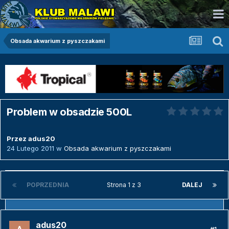
Obsada akwarium z pyszczakami
Problem w obsadzie 500L
Przez
adus20
24 Lutego 2011
w
Obsada akwarium z pyszczakami
POPRZEDNIA
Strona 1 z 3
DALEJ
adus20