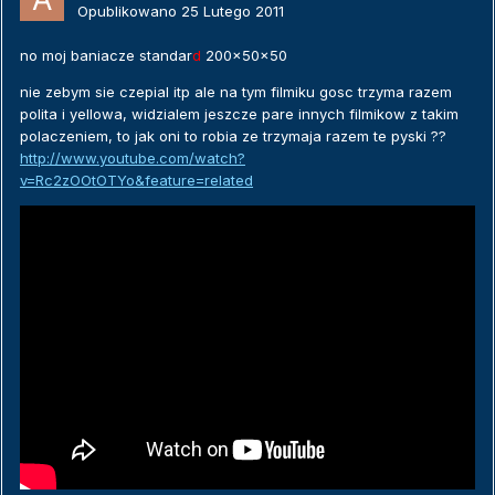
Opublikowano
25 Lutego 2011
no moj baniacze standar
d
200x50x50
nie zebym sie czepial itp ale na tym filmiku gosc trzyma razem
polita i yellowa, widzialem jeszcze pare innych filmikow z takim
polaczeniem, to jak oni to robia ze trzymaja razem te pyski ??
http://www.youtube.com/watch?
v=Rc2zOOtOTYo&feature=related