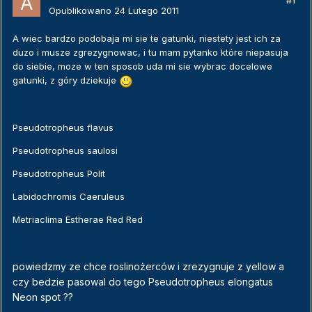
#1
Opublikowano
24 Lutego 2011
A wiec bardzo podobaja mi sie te gatunki, niestety jest ich za
duzo i musze zgrezygnowac, i tu mam pytanko które niepasuja
do siebie, moze w ten sposob uda mi sie wybrac docelowe
gatunki, z góry dziekuje
Pseudotropheus flavus
Pseudotropheus saulosi
Pseudotropheus Polit
Labidochromis Caeruleus
Metriaclima Estherae Red Red
powiedzmy ze chce roslinożerców i zrezygnuje z yellow a
czy bedzie pasowal do tego Pseudotropheus elongatus
Neon spot ??