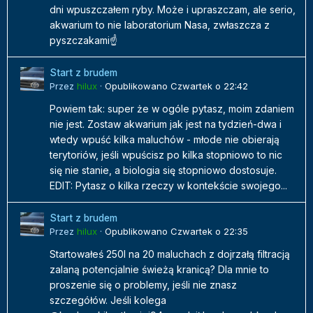
dni wpuszczałem ryby. Może i upraszczam, ale serio,
akwarium to nie laboratorium Nasa, zwłaszcza z
pyszczakami☝️
Start z brudem
Przez
hilux
·
Opublikowano
Czwartek o 22:42
Powiem tak: super że w ogóle pytasz, moim zdaniem
nie jest. Zostaw akwarium jak jest na tydzień-dwa i
wtedy wpuść kilka maluchów - młode nie obierają
terytoriów, jeśli wpuścisz po kilka stopniowo to nic
się nie stanie, a biologia się stopniowo dostosuje.
EDIT: Pytasz o kilka rzeczy w kontekście swojego...
Start z brudem
Przez
hilux
·
Opublikowano
Czwartek o 22:35
Startowałeś 250l na 20 maluchach z dojrzałą filtracją
zalaną potencjalnie świeżą kranicą? Dla mnie to
proszenie się o problemy, jeśli nie znasz
szczegółów. Jeśli kolega