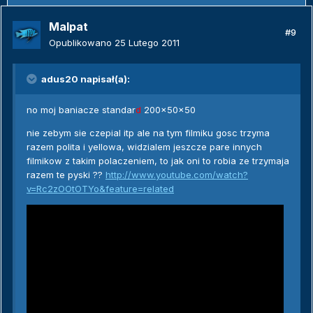
Malpat
#9
Opublikowano
25 Lutego 2011
adus20 napisał(a):
no moj baniacze standar
d
200x50x50
nie zebym sie czepial itp ale na tym filmiku gosc trzyma
razem polita i yellowa, widzialem jeszcze pare innych
filmikow z takim polaczeniem, to jak oni to robia ze trzymaja
razem te pyski ??
http://www.youtube.com/watch?
v=Rc2zOOtOTYo&feature=related