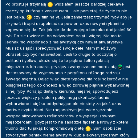
Po prostu je trzymają
widziałem jeszcze bardziej ciekawe
rzeczy np kulfony z venustusem ... ale pamietaj, że życie to nie
jest bajka.
czy film na yt. Jeśli zamierzasz trzymać ryby aby je
trzymać i trupki uzupełniać co pewien czas nowymi rybami to
zapewne się da. Tak jak sie da do twojego baniaka dać jakieś 60
ryb. Da sie uwierz mi bo widywałem na yt i więcej. Nie ma to
jednak nic wspólnego z malawistyką czy nawet akwarystyką.
Musisz usiąść i sprecyzować swoje cele. Mam mieć żywy
obrazek czy być malawistom. Jeśli to drugie to poczytaj o
politach i yellow, okaże się że te piękne żołte rybki są
mięsożerne. Ich aparat gryzący zwany czasem mordziatą
jest
dostosowany do wyjmowania z peryfitonu różnego rodzaju
żywego mięcha. Dając więc diete typową dla roślinożerców nie
osiągniesz tego co chcesz a więc zdrowej pięknie wybarwionej
silnej ryby. Pchając dietę w kierunku mięsnej spowodujesz
jeszcze większy problem polity mogą skończyć ładnie
wybarwione i ciężko oddychające ale niestety za jakiś czas
martwe czytaj bloat. Nie racjonalnym jest wiec łączenie
wyspecjalizowanych roślinożerców z wyspecjalizownymi
mięsożercami, gdyz jest to na zasadzie łączenia krowy z kotem
trudno dac tu jakąś kompromisową dietę
. Sam osobiście
stworzyłem baniak niemalawisty w klubie akwarystycznym który