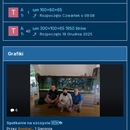
Akwarium 160x80x65
1
Tomek_F
· Rozpoczęto
Czwartek o 09:08
Akwarium 300x100x65 1950 litrów
40
Tomek_F
· Rozpoczęto
19 Grudnia 2025
Grafiki
6
Spotkanie na szczycie 🇲🇼🍻
Przez
BombeL
,
1 Sierpnia