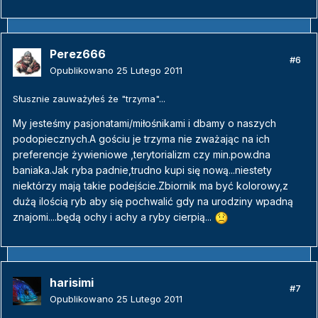
Perez666
#6
Opublikowano
25 Lutego 2011
Słusznie zauważyłeś że "trzyma"...
My jesteśmy pasjonatami/miłośnikami i dbamy o naszych
podopiecznych.A gościu je trzyma nie zważając na ich
preferencje żywieniowe ,terytorializm czy min.pow.dna
baniaka.Jak ryba padnie,trudno kupi się nową...niestety
niektórzy mają takie podejście.Zbiornik ma być kolorowy,z
dużą ilością ryb aby się pochwalić gdy na urodziny wpadną
znajomi....będą ochy i achy a ryby cierpią...
harisimi
#7
Opublikowano
25 Lutego 2011