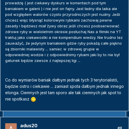
prowadzę ( jest ciekawy dyskurs w komentach pod tym
baniakiem w galerii ) i nie jest on fajny. Jest ładny dla laika ale
pod względem walorów czysto przyrodniczych jest nudny. Jeśli
chcesz więc błysnąć kolorowymi rybkami zachowaj pewne
zasady i będziesz miał żywy obraz jeśli chcesz poobserwować
zdrowe ryby w wieloletnim okresie posłuchaj Nas a filmiki na YT
traktuj jako ciekawostki a nie kompendium wiedzy. Nie trudno tez
zauważyć, że jedynym baniakiem gdzie ryby pokażą całe piękno
są zbiorniki malawisty ... samiec w zdrowej grupie w
odpowiedniej wodzie i z odpowiednimy rybami jaki by to nie był
gatunek będzie zawsze z najlepszej ligi ...
Co do wymiarów baniak dałbym jednak tych 3 terytorialistó,
będzie ostro i ciekawie ... zamiast spota dałbym jednak innego
elonga. Ciemnych jest tam sporo ale tak ciemnych jak spot to
nie spotkasz
adus20
#8