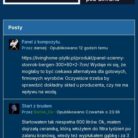
Posty
Panel z kompozytu.
Przez
danielj
·
Opublikowano
12 godzin temu
https://livinghome-plytki.pl/produkt/panel-scienny-
stonrok-bergen-300x60x2-7cm/ Wydaje mi się, że
mogłaby to być ciekawa alternatywa dla gotowych,
firmowych wyrobów. Oczywiście trzeba by
sprawdzić dokładny skład u producenta, czy nie ma
wpływu na wodę.
Start z brudem
Przez
Bartek_De
·
Opublikowano
Czwartek o 23:36
Startowałem tak niespełna 600 litrów. Ok, miałem
dojrzałą ceramikę, którą włożyłem do filtra tydzień po
zalaniu kranówą, wtedy też wypłukałem gąbkę i za 3