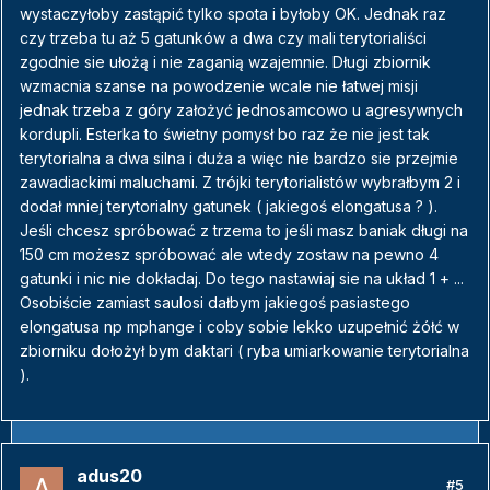
wystaczyłoby zastąpić tylko spota i byłoby OK. Jednak raz
czy trzeba tu aż 5 gatunków a dwa czy mali terytorialiści
zgodnie sie ułożą i nie zaganią wzajemnie. Długi zbiornik
wzmacnia szanse na powodzenie wcale nie łatwej misji
jednak trzeba z góry założyć jednosamcowo u agresywnych
kordupli. Esterka to świetny pomysł bo raz że nie jest tak
terytorialna a dwa silna i duża a więc nie bardzo sie przejmie
zawadiackimi maluchami. Z trójki terytorialistów wybrałbym 2 i
dodał mniej terytorialny gatunek ( jakiegoś elongatusa ? ).
Jeśli chcesz spróbować z trzema to jeśli masz baniak długi na
150 cm możesz spróbować ale wtedy zostaw na pewno 4
gatunki i nic nie dokładaj. Do tego nastawiaj sie na układ 1 + ...
Osobiście zamiast saulosi dałbym jakiegoś pasiastego
elongatusa np mphange i coby sobie lekko uzupełnić żółć w
zbiorniku dołożył bym daktari ( ryba umiarkowanie terytorialna
).
adus20
#5