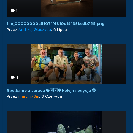
1
file_00000000c51071f4810c19139bedb755.png
Przez
Andrzej Głuszyca
,
6 Lipca
4
Spotkanie u Jarasa 🍻🇲🇼🐠 kolejna edycja 😜
Przez
marcin73m
,
3 Czerwca