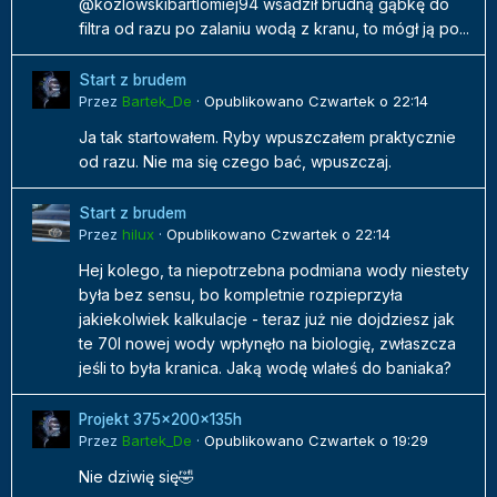
@kozlowskibartlomiej94 wsadził brudną gąbkę do
filtra od razu po zalaniu wodą z kranu, to mógł ją po...
Start z brudem
Przez
Bartek_De
·
Opublikowano
Czwartek o 22:14
Ja tak startowałem. Ryby wpuszczałem praktycznie
od razu. Nie ma się czego bać, wpuszczaj.
Start z brudem
Przez
hilux
·
Opublikowano
Czwartek o 22:14
Hej kolego, ta niepotrzebna podmiana wody niestety
była bez sensu, bo kompletnie rozpieprzyła
jakiekolwiek kalkulacje - teraz już nie dojdziesz jak
te 70l nowej wody wpłynęło na biologię, zwłaszcza
jeśli to była kranica. Jaką wodę wlałeś do baniaka?
Projekt 375x200x135h
Przez
Bartek_De
·
Opublikowano
Czwartek o 19:29
Nie dziwię się🤣