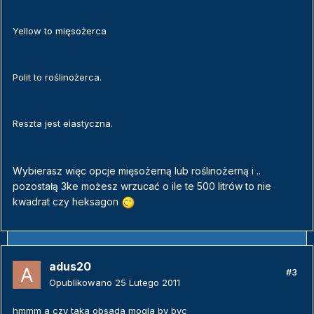
Yellow to mięsożerca
Polit to roślinożerca.
Reszta jest elastyczna.
Wybierasz więc opcje mięsożerną lub roślinożerną i ..
pozostałą 3ke możesz wrzucać o ile te 500 litrów to nie
kwadrat czy heksagon
adus20
#3
Opublikowano
25 Lutego 2011
hmmm a czy taka obsada mogla by byc