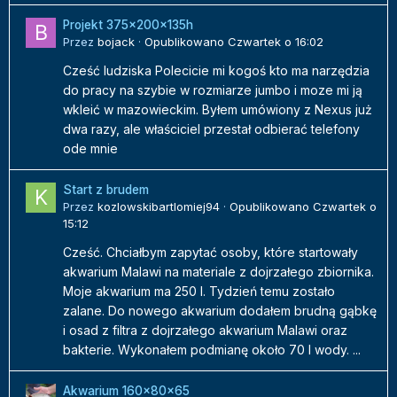
Projekt 375x200x135h
Przez
bojack
·
Opublikowano
Czwartek o 16:02
Cześć ludziska Polecicie mi kogoś kto ma narzędzia
do pracy na szybie w rozmiarze jumbo i moze mi ją
wkleić w mazowieckim. Byłem umówiony z Nexus już
dwa razy, ale właściciel przestał odbierać telefony
ode mnie
Start z brudem
Przez
kozlowskibartlomiej94
·
Opublikowano
Czwartek o
15:12
Cześć. Chciałbym zapytać osoby, które startowały
akwarium Malawi na materiale z dojrzałego zbiornika.
Moje akwarium ma 250 l. Tydzień temu zostało
zalane. Do nowego akwarium dodałem brudną gąbkę
i osad z filtra z dojrzałego akwarium Malawi oraz
bakterie. Wykonałem podmianę około 70 l wody. ...
Akwarium 160x80x65