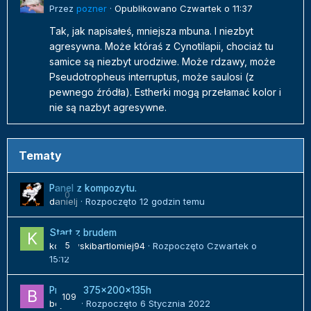
Przez
pozner
·
Opublikowano
Czwartek o 11:37
Tak, jak napisałeś, mniejsza mbuna. I niezbyt
agresywna. Może któraś z Cynotilapii, chociaż tu
samice są niezbyt urodziwe. Może rdzawy, może
Pseudotropheus interruptus, może saulosi (z
pewnego źródła). Estherki mogą przełamać kolor i
nie są nazbyt agresywne.
Tematy
Panel z kompozytu.
0
danielj
· Rozpoczęto
12 godzin temu
Start z brudem
kozlowskibartlomiej94
5
· Rozpoczęto
Czwartek o
15:12
Projekt 375x200x135h
109
bojack
· Rozpoczęto
6 Stycznia 2022