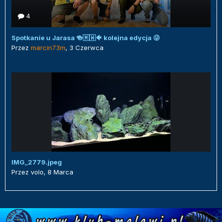
4
Spotkanie u Jarasa 🍻🇲🇼🐠 kolejna edycja 😜
Przez
marcin73m
,
3 Czerwca
IMG_2779.jpeg
Przez
volo
,
8 Marca