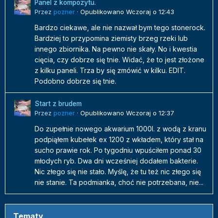
Panel z kompozytu.
Przez
pozner
·
Opublikowano
Wczoraj o 12:43
Bardzo ciekawe, ale nie nazwał bym tego stonerock.
Bardziej to przypomina ziemisty brzeg rzeki lub
innego zbiornika. Na pewno nie skały. No i kwestia
cięcia, czy dobrze się tnie. Widać, że to jest złożone
z kilku paneli. Trza by się zmówić w kilku. EDIT.
Podobno dobrze się tnie.
Start z brudem
Przez
pozner
·
Opublikowano
Wczoraj o 12:37
Do zupełnie nowego akwarium 1000l. z wodą z kranu
podpiąłem kubełek ex 1200 z wkładem, który stał na
sucho prawie rok. Po tygodniu wpuściłem ponad 30
młodych ryb. Dwa dni wcześniej dodałem bakterie.
Nic złego się nie stało. Myślę, że tu też nic złego się
nie stanie. Ta podmianka, choć nie potrzebana, nie...
Tematy