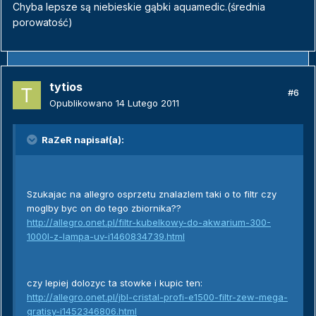
Chyba lepsze są niebieskie gąbki aquamedic.(średnia
porowatość)
tytios
#6
Opublikowano
14 Lutego 2011
RaZeR napisał(a):
Szukajac na allegro osprzetu znalazlem taki o to filtr czy
moglby byc on do tego zbiornika??
http://allegro.onet.pl/filtr-kubelkowy-do-akwarium-300-
1000l-z-lampa-uv-i1460834739.html
czy lepiej dolozyc ta stowke i kupic ten:
http://allegro.onet.pl/jbl-cristal-profi-e1500-filtr-zew-mega-
gratisy-i1452346806.html