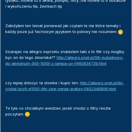
tysiaku...mowie tu o akwa, pompki, filtry...nie mowie tu o obsadzie
i wykończeniu tła, żwirkach itp
Założyłem ten temat ponieważ jak czytam te nie które tematy i
każdy pisze już fachowym językiem to polowy nie rozumiem
Szukajac na allegro osprzetu znalazlem taki o to filtr czy moglby
byc on do tego zbiornika??
http://allegro.onet.pl/filtr-kubelkowy-
do-akwarium-300-1000l-z-lampa-uv-i1460834739.html
czy lepiej dolozyc ta stowke i kupic ten:
http://allegro.onet.pl/jbl-
cristal-profi-e1500-filtr-zew-mega-gratisy-i1452346806.html
To tyle co chcialbym wiedziec jezeli chodzi o filtry reszte
poczytam