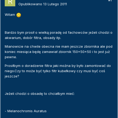
#1
Opublikowano
13 Lutego 2011
Witam
Bardzo bym prosił o wielką poradę od fachowców jeżeli chodzi o
akwarium, dobór filtra, obsady itp.
Mianowicie na chwile obecna nie mam jeszcze zbiornika ale pod
koniec miesiąca będę zamawiał zbiornik 150x50x50 i to jest już
pewne.
Prosiłbym o doradzenie filtra jaki można by było zamontować do
niego.Czy to może być tylko filtr kubełkowy czy musi być coś
jeszcze?
Jeżeli chodzi o obsadę to chciałbym mieć:
- Melanochromis Auratus