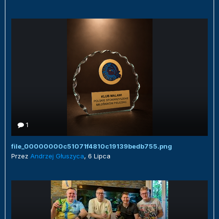
1
file_00000000c51071f4810c19139bedb755.png
Przez
Andrzej Głuszyca
,
6 Lipca