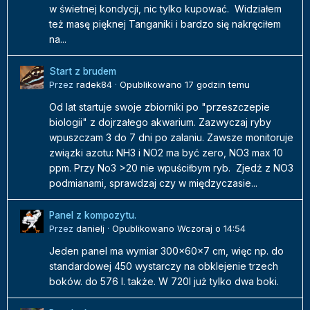
w świetnej kondycji, nic tylko kupować. Widziałem
też masę pięknej Tanganiki i bardzo się nakręciłem
na...
Start z brudem
Przez
radek84
·
Opublikowano
17 godzin temu
Od lat startuje swoje zbiorniki po "przeszczepie
biologii" z dojrzałego akwarium. Zazwyczaj ryby
wpuszczam 3 do 7 dni po zalaniu. Zawsze monitoruje
związki azotu: NH3 i NO2 ma być zero, NO3 max 10
ppm. Przy No3 >20 nie wpuściłbym ryb. Zjedź z NO3
podmianami, sprawdzaj czy w międzyczasie...
Panel z kompozytu.
Przez
danielj
·
Opublikowano
Wczoraj o 14:54
Jeden panel ma wymiar 300x60x7 cm, więc np. do
standardowej 450 wystarczy na obklejenie trzech
boków. do 576 l. także. W 720l już tylko dwa boki.