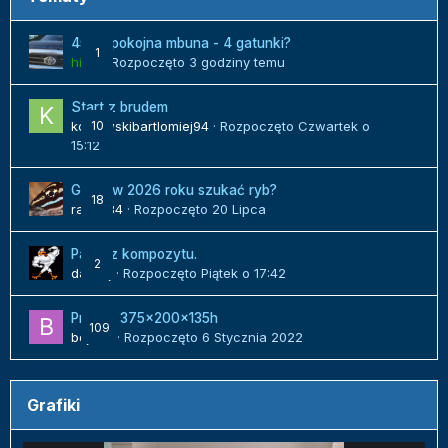
450l spokojna mbuna - 4 gatunki?
1
hilux
· Rozpoczęto
3 godziny temu
Start z brudem
kozlowskibartlomiej94
10
· Rozpoczęto
Czwartek o
15:12
Gdzie w 2026 roku szukać ryb?
18
radek84
· Rozpoczęto
20 Lipca
Panel z kompozytu.
2
danielj
· Rozpoczęto
Piątek o 17:42
Projekt 375x200x135h
109
bojack
· Rozpoczęto
6 Stycznia 2022
Grafiki