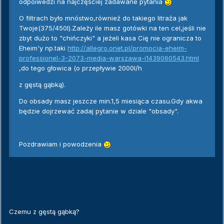
odpoiwedzi na najczęściej zadawane pytania
O filtrach było mnóstwo,również do takiego litraża jak
Twoje(375/450l).Zależy ile masz gotówki na ten cel,jeśli nie
zbyt dużo to "chińczyki" a jeżeli kasa Cię nie ogranicza to
Eheim'y np.taki
http://allegro.onet.pl/promocja-eheim-
professionel-3-2073-media-warszawa-i1439060543.html
,do tego głowica (o przepływie 2000l/h
z gęstą gąbką).
Do obsady masz jeszcze min.1,5 miesiąca czasu.Gdy akwa
będzie dojrzewać zadaj pytanie w dziale "obsady".
Pozdrawiam i powodzenia
Czemu z gęstą gąbką?