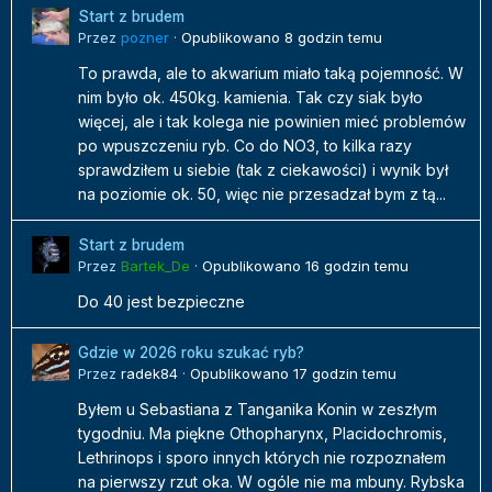
Start z brudem
Przez
pozner
·
Opublikowano
8 godzin temu
To prawda, ale to akwarium miało taką pojemność. W
nim było ok. 450kg. kamienia. Tak czy siak było
więcej, ale i tak kolega nie powinien mieć problemów
po wpuszczeniu ryb. Co do NO3, to kilka razy
sprawdziłem u siebie (tak z ciekawości) i wynik był
na poziomie ok. 50, więc nie przesadzał bym z tą...
Start z brudem
Przez
Bartek_De
·
Opublikowano
16 godzin temu
Do 40 jest bezpieczne
Gdzie w 2026 roku szukać ryb?
Przez
radek84
·
Opublikowano
17 godzin temu
Byłem u Sebastiana z Tanganika Konin w zeszłym
tygodniu. Ma piękne Othopharynx, Placidochromis,
Lethrinops i sporo innych których nie rozpoznałem
na pierwszy rzut oka. W ogóle nie ma mbuny. Rybska