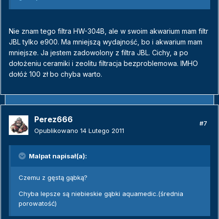
Nie znam tego filtra HW-304B, ale w swoim akwarium mam filtr
JBL tylko e900. Ma mniejszą wydajność, bo i akwarium mam
mniejsze. Ja jestem zadowolony z filtra JBL. Cichy, a po
dołożeniu ceramiki i zeolitu filtracja bezproblemowa. IMHO
dołóż 100 zł bo chyba warto.
Perez666
#7
Opublikowano
14 Lutego 2011
Malpat napisał(a):
Czemu z gęstą gąbką?
Chyba lepsze są niebieskie gąbki aquamedic.(średnia
porowatość)