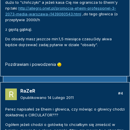
dużo to "chińczyki" a jeżeli kasa Cię nie ogranicza to Eheim'y
np.taki
http://allegro.onet.pl/promocja-eheim-professionel-3-
2073-media-warszawa-i1439060543.html
,do tego głowica (o
przepływie 2000l/h
z gęstą gąbką).
Do obsady masz jeszcze min.1,5 miesiąca czasu.Gdy akwa
będzie dojrzewać zadaj pytanie w dziale "obsady".
Pozdrawiam i powodzenia
RaZeR
#4
Opublikowano
14 Lutego 2011
Perez napisałeś ze Eheim i głowica, czy mówiąc o głowicy chodzi
dokładniej o CIRCULATOR???
Ogółem jeżeli chodzi o gotówkę to chciałbym się zmieścić w