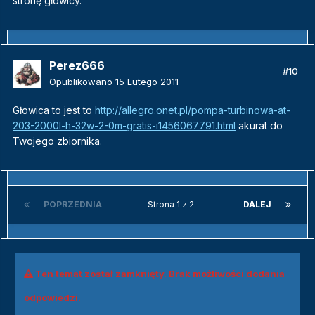
stronę głowicy.
Perez666
#10
Opublikowano
15 Lutego 2011
Głowica to jest to
http://allegro.onet.pl/pompa-turbinowa-at-
203-2000l-h-32w-2-0m-gratis-i1456067791.html
akurat do
Twojego zbiornika.
POPRZEDNIA
Strona 1 z 2
DALEJ
Ten temat został zamknięty. Brak możliwości dodania
odpowiedzi.