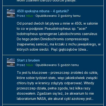
Moim zdaniem bardzo dobrze pasuje.
450l spokojna mbuna - 4 gatunki?
Przez
hilux
·
Opublikowano
3 godziny temu
Od ponad dwóch lat pływa u mnie w 450L w salonie
to co w podpisie: Pseudotropheus sp. "acei"
Iodotropheus sprengerae Labidochromis caeruleus
Do tego jeden Dimidiochromis compressiceps
(najpewniej samica), ma krzaki z mchu jawajskiego, w
których sobie siedzi. Pięć giętozębów (dwa...
Start z brudem
Przez
hilux
·
Opublikowano
5 godzin temu
To jest tu kluczowe - przeszczep zrobiłeś do szkła,
które sobie tydzień stało, więc jakiekolwiek związki
chloru były w kranicy zdążyły odparować. Wtedy
przeszczep działa, pełna zgoda, też kilka razy
stosowałem. Zgadzam się też, że akwarium to nie
laboratorium NASA, ale akurat cykl azotowy jest...