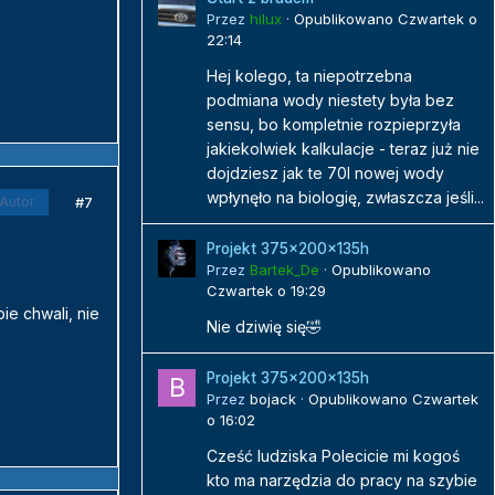
Przez
hilux
·
Opublikowano
Czwartek o
22:14
Hej kolego, ta niepotrzebna
podmiana wody niestety była bez
sensu, bo kompletnie rozpieprzyła
jakiekolwiek kalkulacje - teraz już nie
dojdziesz jak te 70l nowej wody
wpłynęło na biologię, zwłaszcza jeśli...
#7
Autor
Projekt 375x200x135h
Przez
Bartek_De
·
Opublikowano
Czwartek o 19:29
ie chwali, nie
Nie dziwię się🤣
Projekt 375x200x135h
Przez
bojack
·
Opublikowano
Czwartek
o 16:02
Cześć ludziska Polecicie mi kogoś
kto ma narzędzia do pracy na szybie