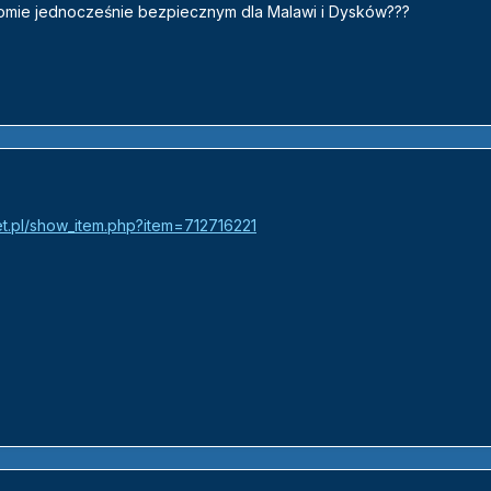
ziomie jednocześnie bezpiecznym dla Malawi i Dysków???
net.pl/show_item.php?item=712716221