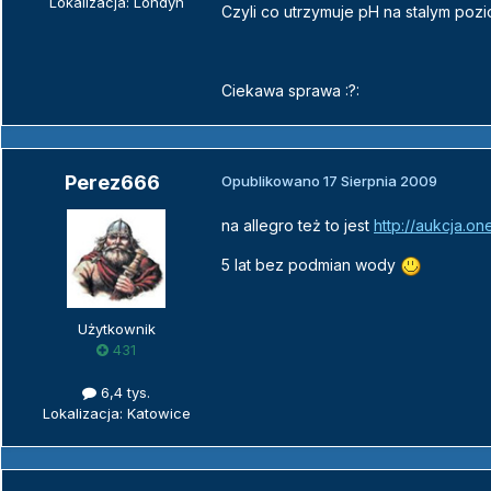
Lokalizacja: Londyn
Czyli co utrzymuje pH na stalym po
Ciekawa sprawa :?:
Perez666
Opublikowano
17 Sierpnia 2009
na allegro też to jest
http://aukcja.o
5 lat bez podmian wody
Użytkownik
431
6,4 tys.
Lokalizacja: Katowice