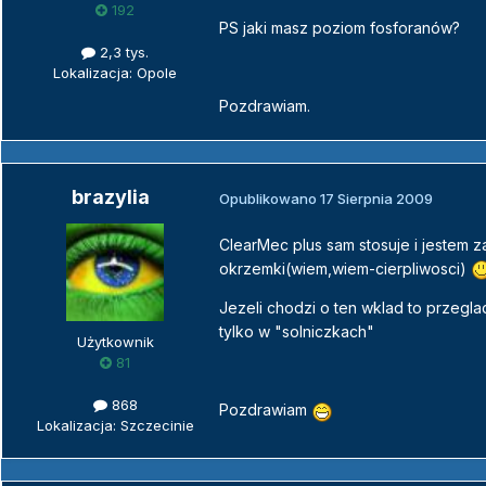
192
PS jaki masz poziom fosforanów?
2,3 tys.
Lokalizacja: Opole
Pozdrawiam.
brazylia
Opublikowano
17 Sierpnia 2009
ClearMec plus sam stosuje i jestem 
okrzemki(wiem,wiem-cierpliwosci)
Jezeli chodzi o ten wklad to przeglad
tylko w "solniczkach"
Użytkownik
81
868
Pozdrawiam
Lokalizacja: Szczecinie