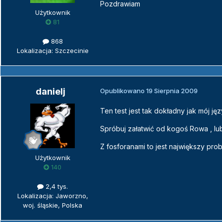
Pozdrawiam
Użytkownik
81
868
Lokalizacja: Szczecinie
danielj
Opublikowano
19 Sierpnia 2009
Ten test jest tak dokładny jak mój ję
Spróbuj załatwić od kogoś Rowa , lub
Z fosforanami to jest największy prob
Użytkownik
140
2,4 tys.
Lokalizacja: Jaworzno,
woj. śląskie, Polska