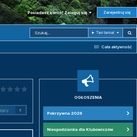
Zarejestruj się
Posiadasz konto? Zaloguj się
Ten temat
Cała aktywność
OGŁOSZENIA
jący
0
Pokrzywna 2026
Niespodzianka dla Klubowiczów