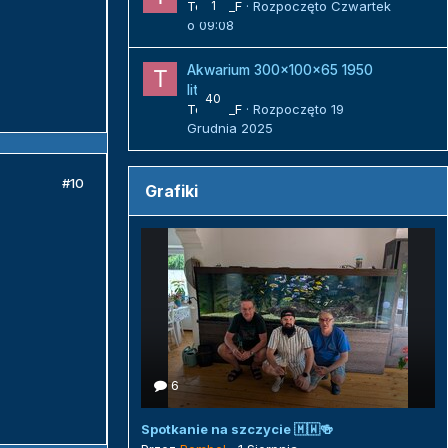
Tomek_F
1
· Rozpoczęto
Czwartek
o 09:08
Akwarium 300x100x65 1950
litrów
40
Tomek_F
· Rozpoczęto
19
Grudnia 2025
#10
Grafiki
6
Spotkanie na szczycie 🇲🇼🍻