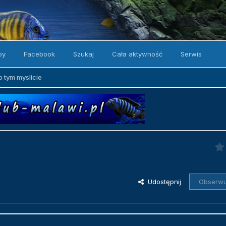
by
Facebook
Szukaj
Cała aktywność
Serwis
 tym myslicie
Udostępnij
Obserwu