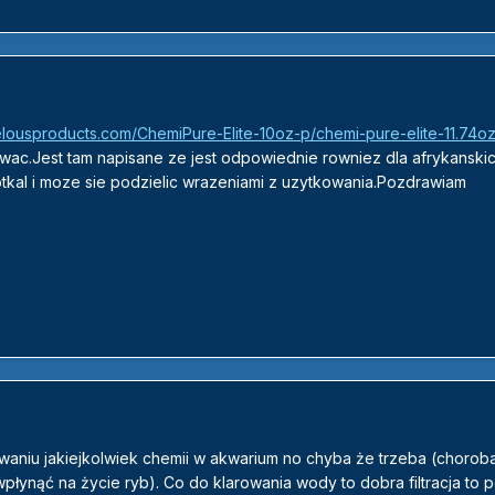
lousproducts.com/ChemiPure-Elite-10oz-p/chemi-pure-elite-11.74oz
wac.Jest tam napisane ze jest odpowiednie rowniez dla afrykanski
otkal i moze sie podzielic wrazeniami z uzytkowania.Pozdrawiam
waniu jakiejkolwiek chemii w akwarium no chyba że trzeba (choroba
wpłynąć na życie ryb). Co do klarowania wody to dobra filtracja to 