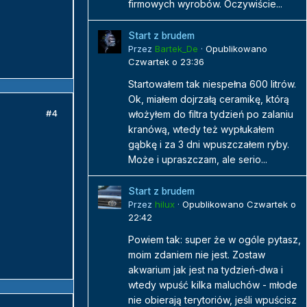
firmowych wyrobów. Oczywiście...
Start z brudem
Przez
Bartek_De
·
Opublikowano
Czwartek o 23:36
Startowałem tak niespełna 600 litrów.
Ok, miałem dojrzałą ceramikę, którą
#4
włożyłem do filtra tydzień po zalaniu
kranówą, wtedy też wypłukałem
gąbkę i za 3 dni wpuszczałem ryby.
Może i upraszczam, ale serio...
Start z brudem
Przez
hilux
·
Opublikowano
Czwartek o
22:42
Powiem tak: super że w ogóle pytasz,
moim zdaniem nie jest. Zostaw
akwarium jak jest na tydzień-dwa i
wtedy wpuść kilka maluchów - młode
nie obierają terytoriów, jeśli wpuścisz