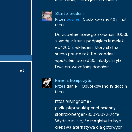
Start z brudem
Przez
pozner
·
Opublikowano
46 minut
temu
Do zupełnie nowego akwarium 1000l.
z wodą z kranu podpiąłem kubełek
ex 1200 z wkładem, który stał na
sucho prawie rok. Po tygodniu
wpuściłem ponad 30 młodych ryb.
Dwa dni wcześniej dodałem...
#3
Panel z kompozytu.
Przez
danielj
·
Opublikowano
19 godzin
temu
https://livinghome-
plytki.pl/produkt/panel-scienny-
stonrok-bergen-300x60x2-7cm/
Wydaje mi się, że mogłaby to być
ciekawa alternatywa dla gotowych,