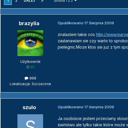
2
DALEJ
Strona 1 z 2
1
brazylia
Opublikowano
17 Sierpnia 2009
znalazlem takie cos
http://www.marve
zastanawiam sie czy warto to sprobo
pielegnic.Moze ktos sie juz z tym sp
Użytkownik
81
868
Lokalizacja: Szczecinie
szulo
Opublikowano
17 Sierpnia 2009
Ja osobiście jestem przeciwny stoso
świństwo ale tylko takie które może 