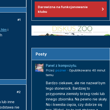
Darowizna na funkcjonowanie
klubu
#1
.htm
i
ch
Posty
Panel z kompozytu.
Przez
pozner
·
Opublikowano
40 minut
temu
Bardzo ciekawe, ale nie nazwał bym
tego stonerock. Bardziej to
#2
przypomina ziemisty brzeg rzeki lub
innego zbiornika. Na pewno nie skały.
 lub inne
No i kwestia cięcia, czy dobrze się
podstawa nie
tnie. Widać, że to jest złożone z...