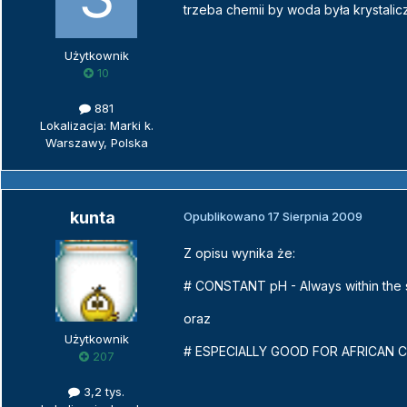
trzeba chemii by woda była krystalic
Użytkownik
10
881
Lokalizacja: Marki k.
Warszawy, Polska
kunta
Opublikowano
17 Sierpnia 2009
Z opisu wynika że:
# CONSTANT pH - Always within the 
oraz
Użytkownik
# ESPECIALLY GOOD FOR AFRICAN C
207
3,2 tys.