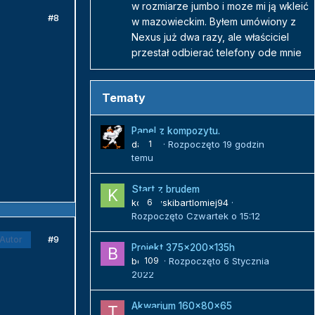
w rozmiarze jumbo i moze mi ją wkleić
#8
w mazowieckim. Byłem umówiony z
Nexus już dwa razy, ale właściciel
przestał odbierać telefony ode mnie
Tematy
Panel z kompozytu.
danielj
1
· Rozpoczęto
19 godzin
temu
Start z brudem
kozlowskibartlomiej94
6
·
Rozpoczęto
Czwartek o 15:12
#9
Autor
Projekt 375x200x135h
bojack
109
· Rozpoczęto
6 Stycznia
2022
Akwarium 160x80x65