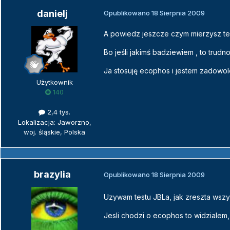
danielj
Opublikowano
18 Sierpnia 2009
A powiedz jeszcze czym mierzysz te
Bo jeśli jakimś badziewiem , to tru
Ja stosuję ecophos i jestem zadowol
Użytkownik
140
2,4 tys.
Lokalizacja: Jaworzno,
woj. śląskie, Polska
brazylia
Opublikowano
18 Sierpnia 2009
Uzywam testu JBLa, jak zreszta wszys
Jesli chodzi o ecophos to widzialem