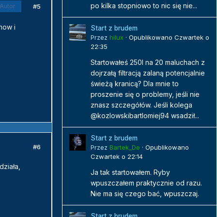
po kilka stopniowo to nic się nie...
#5
Autor
now i
Start z brudem
Przez
hilux
·
Opublikowano
Czwartek o
22:35
Startowałeś 250l na 20 maluchach z
dojrzałą filtracją zalaną potencjalnie
świeżą kranicą? Dla mnie to
proszenie się o problemy, jeśli nie
znasz szczegółów. Jeśli kolega
@kozlowskibartlomiej94 wsadził...
Start z brudem
#6
Przez
Bartek_De
·
Opublikowano
Czwartek o 22:14
działa,
Ja tak startowałem. Ryby
wpuszczałem praktycznie od razu.
Nie ma się czego bać, wpuszczaj.
Start z brudem