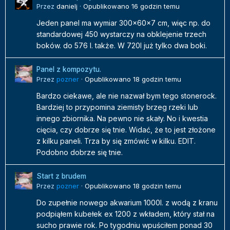
Przez
danielj
·
Opublikowano
16 godzin temu
Jeden panel ma wymiar 300x60x7 cm, więc np. do
standardowej 450 wystarczy na obklejenie trzech
boków. do 576 l. także. W 720l już tylko dwa boki.
Panel z kompozytu.
Przez
pozner
·
Opublikowano
18 godzin temu
Bardzo ciekawe, ale nie nazwał bym tego stonerock.
Bardziej to przypomina ziemisty brzeg rzeki lub
innego zbiornika. Na pewno nie skały. No i kwestia
cięcia, czy dobrze się tnie. Widać, że to jest złożone
z kilku paneli. Trza by się zmówić w kilku. EDIT.
Podobno dobrze się tnie.
Start z brudem
Przez
pozner
·
Opublikowano
18 godzin temu
Do zupełnie nowego akwarium 1000l. z wodą z kranu
podpiąłem kubełek ex 1200 z wkładem, który stał na
sucho prawie rok. Po tygodniu wpuściłem ponad 30