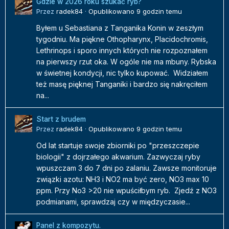
Gdzie w 2026 roku szukać ryb?
Przez
radek84
·
Opublikowano
9 godzin temu
Byłem u Sebastiana z Tanganika Konin w zeszłym
tygodniu. Ma piękne Othopharynx, Placidochromis,
Lethrinops i sporo innych których nie rozpoznałem
na pierwszy rzut oka. W ogóle nie ma mbuny. Rybska
w świetnej kondycji, nic tylko kupować. Widziałem
też masę pięknej Tanganiki i bardzo się nakręciłem
na...
Start z brudem
Przez
radek84
·
Opublikowano
9 godzin temu
Od lat startuje swoje zbiorniki po "przeszczepie
biologii" z dojrzałego akwarium. Zazwyczaj ryby
wpuszczam 3 do 7 dni po zalaniu. Zawsze monitoruje
związki azotu: NH3 i NO2 ma być zero, NO3 max 10
ppm. Przy No3 >20 nie wpuściłbym ryb. Zjedź z NO3
podmianami, sprawdzaj czy w międzyczasie...
Panel z kompozytu.