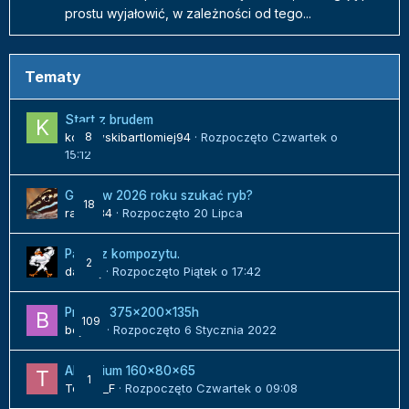
prostu wyjałowić, w zależności od tego...
Tematy
Start z brudem
kozlowskibartlomiej94
8
· Rozpoczęto
Czwartek o
15:12
Gdzie w 2026 roku szukać ryb?
18
radek84
· Rozpoczęto
20 Lipca
Panel z kompozytu.
2
danielj
· Rozpoczęto
Piątek o 17:42
Projekt 375x200x135h
109
bojack
· Rozpoczęto
6 Stycznia 2022
Akwarium 160x80x65
1
Tomek_F
· Rozpoczęto
Czwartek o 09:08