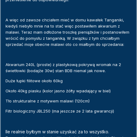
A więc od zawsze chciałem mieć w domu kawałek Tanganiki,
kiedyś niebyło mnie na to stać więc postawiłem akwarium z
malawi. Teraz mam odłożone troszkę pieniążków i postanowiłem
wrócić do pomysłu z tanganiką. W związku z tym chciałbym
sprzedać moje obecne malawi oto co miałbym do sprzedania:
Akwarium 240L (proste) z plastykową pokrywą wromak na 2
świetłowki (bodajże 30w) stan BDB niemal jak nowe.
Duże łupki filitowe około 60kg
Około 40kg piasku (kolor jasno żółty wpadający w biel)
Tło strukturalne z motywem malawi (120cm)
Filtr biologiczny JBL250 (ma jeszcze ze 2 lata gwarancji)
Ile realnie byłbym w stanie uzyskać za to wszystko.