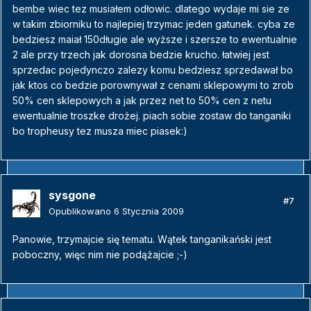
bembe wiec tez musiałem odłowic. dlatego wydaje mi sie ze
w takim zbiorniku to najlepiej trzymac jeden gatunek. cyba ze
bedziesz maiał 150długie ale wyższe i szersze to ewentualnie
2 ale przy trzech jak dorosna bedzie krucho. łatwiej jest
sprzedac pojedynczo zalezy komu bedziesz sprzedawał bo
jak ktos co bedzie porownywał z cenami sklepowymi to zrob
50% cen sklepowych a jak przez net to 50% cen z netu
ewentualnie troszke drożej. piach sobie zostaw do tanganiki
bo tropheusy tez musza miec piasek:)
sysgone
#7
Opublikowano
6 Stycznia 2009
Panowie, trzymajcie się tematu. Wątek tanganikański jest
poboczny, więc nim nie podążajcie ;-)