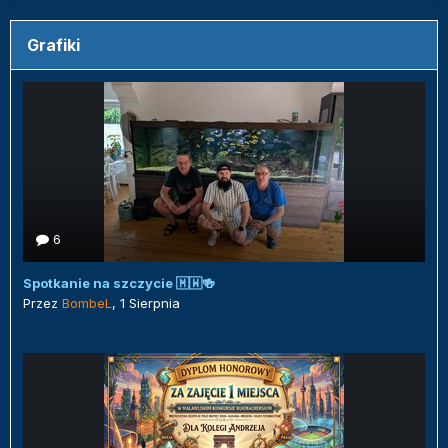
Grafiki
6
Spotkanie na szczycie 🇲🇼🍻
Przez
BombeL
,
1 Sierpnia