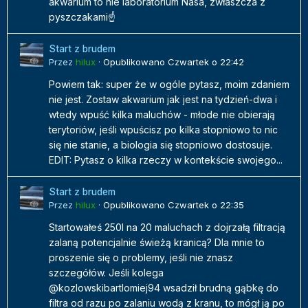
akwarium to nie laboratorium Nasa, zwłaszcza z
pyszczakami☝️
Start z brudem
Przez
hilux
·
Opublikowano
Czwartek o 22:42
Powiem tak: super że w ogóle pytasz, moim zdaniem
nie jest. Zostaw akwarium jak jest na tydzień-dwa i
wtedy wpuść kilka maluchów - młode nie obierają
terytoriów, jeśli wpuścisz po kilka stopniowo to nic
się nie stanie, a biologia się stopniowo dostosuje.
EDIT: Pytasz o kilka rzeczy w kontekście swojego...
Start z brudem
Przez
hilux
·
Opublikowano
Czwartek o 22:35
Startowałeś 250l na 20 maluchach z dojrzałą filtracją
zalaną potencjalnie świeżą kranicą? Dla mnie to
proszenie się o problemy, jeśli nie znasz
szczegółów. Jeśli kolega
@kozlowskibartlomiej94 wsadził brudną gąbkę do
filtra od razu po zalaniu wodą z kranu, to mógł ją po