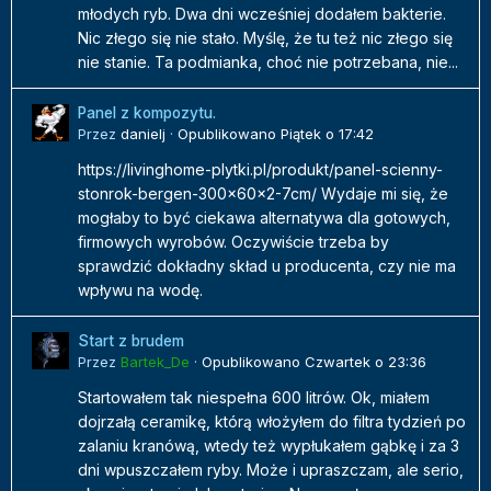
młodych ryb. Dwa dni wcześniej dodałem bakterie.
Nic złego się nie stało. Myślę, że tu też nic złego się
nie stanie. Ta podmianka, choć nie potrzebana, nie...
Panel z kompozytu.
Przez
danielj
·
Opublikowano
Piątek o 17:42
https://livinghome-plytki.pl/produkt/panel-scienny-
stonrok-bergen-300x60x2-7cm/ Wydaje mi się, że
mogłaby to być ciekawa alternatywa dla gotowych,
firmowych wyrobów. Oczywiście trzeba by
sprawdzić dokładny skład u producenta, czy nie ma
wpływu na wodę.
Start z brudem
Przez
Bartek_De
·
Opublikowano
Czwartek o 23:36
Startowałem tak niespełna 600 litrów. Ok, miałem
dojrzałą ceramikę, którą włożyłem do filtra tydzień po
zalaniu kranówą, wtedy też wypłukałem gąbkę i za 3
dni wpuszczałem ryby. Może i upraszczam, ale serio,