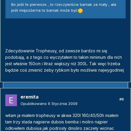
Bo jeśli te pierwsze , to rzeczywiście baniak za mały , ale
jeśli mięsożerna to baniak może być
Zdecydowanie Tropheusy, od zawsze bardzo mi się
podobają, a z tego co wyczytałem to takim minimum dla nich
jest właśnie 150cm i litraż większy niż 300L. Tak więc trzeba
będzie coś zmienić żeby rybkom było możliwie najwygodniej
eremita
#6
Opublikowano
6 Stycznia 2009
witam ja miałem tropheusy w akwa 320l 160/40/50h miałem
tam trzy stada najpierw dubois bemba i moliro najpier
odłowiłem duboisa jak podrosły dmoliro zaczeły wicinac