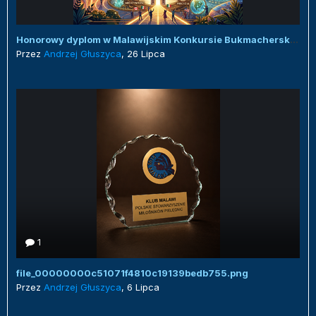
Honorowy dyplom w Malawijskim Konkursie Bukmacherskim :)
Przez
Andrzej Głuszyca
,
26 Lipca
1
file_00000000c51071f4810c19139bedb755.png
Przez
Andrzej Głuszyca
,
6 Lipca