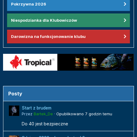
Pokrzywna 2026
Niespodzianka dla Klubowiczów
Darowizna na funkcjonowanie klubu
Posty
Start z brudem
Przez
Bartek_De
·
Opublikowano
7 godzin temu
Do 40 jest bezpieczne