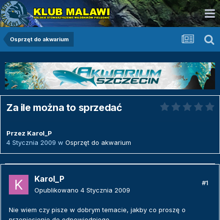
Osprzęt do akwarium
Za ile można to sprzedać
Przez
Karol_P
4 Stycznia 2009
w
Osprzęt do akwarium
Karol_P
#1
Opublikowano
4 Stycznia 2009
Nie wiem czy pisze w dobrym temacie, jakby co proszę o
przeniesienie do odpowiedniego.