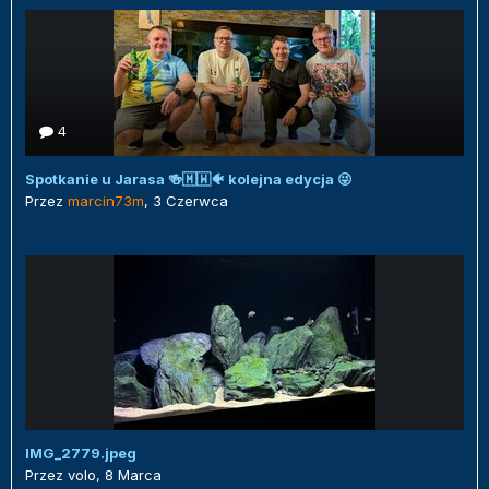
4
Spotkanie u Jarasa 🍻🇲🇼🐠 kolejna edycja 😜
Przez
marcin73m
,
3 Czerwca
IMG_2779.jpeg
Przez
volo
,
8 Marca