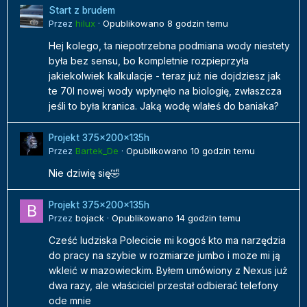
Start z brudem
Przez
hilux
·
Opublikowano
8 godzin temu
Hej kolego, ta niepotrzebna podmiana wody niestety
była bez sensu, bo kompletnie rozpieprzyła
jakiekolwiek kalkulacje - teraz już nie dojdziesz jak
te 70l nowej wody wpłynęło na biologię, zwłaszcza
jeśli to była kranica. Jaką wodę wlałeś do baniaka?
Projekt 375x200x135h
Przez
Bartek_De
·
Opublikowano
10 godzin temu
Nie dziwię się🤣
Projekt 375x200x135h
Przez
bojack
·
Opublikowano
14 godzin temu
Cześć ludziska Polecicie mi kogoś kto ma narzędzia
do pracy na szybie w rozmiarze jumbo i moze mi ją
wkleić w mazowieckim. Byłem umówiony z Nexus już
dwa razy, ale właściciel przestał odbierać telefony
ode mnie