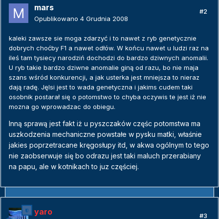
mars
#2
Opublikowano
4 Grudnia 2008
kaleki zawsze sie moga zdarzyć i to nawet z ryb genetycznie
dobrych choćby F1 a nawet odłów. W końcu nawet u ludzi raz na
ileś tam tysiecy narodziń dochodzi do bardzo dziwnych anomalii.
U ryb takie bardzo dziwne anomalie giną od razu, bo nie maja
szans wśród konkurencji, a jak usterka jest mniejsza to nieraz
dają radę. Jęlsi jest to wada genetyczna i jakims cudem taki
osobnik postarał się o potomstwo to chyba oczywis te jest iż nie
mozna go wprowadzac do obiegu.
Inną sprawą jest fakt iż u pyszczaków częśc potomstwa ma
uszkodzenia mechaniczne powstałe w pysku matki, właśnie
jakies poprzetracane kręgosłupy itd, w akwa ogólnym to tego
nie zaobserwuje się bo odrazu jest taki maluch przerabiany
na papu, ale w kotnikach to juz częściej.
yaro
#3