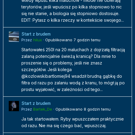
wtedy wpuść kilka maluchów - młode nie obierają
terytoriów, jeśli wpuścisz po kilka stopniowo to nic
się nie stanie, a biologia się stopniowo dostosuje.
EDIT: Pytasz o kilka rzeczy w kontekście swojego...
Start z brudem
Przez
hilux
·
Opublikowano
7 godzin temu
Startowałeś 250l na 20 maluchach z dojrzałą filtracją
zalaną potencjalnie świeżą kranicą? Dla mnie to
proszenie się o problemy, jeśli nie znasz
szczegółów. Jeśli kolega
@kozlowskibartlomiej94 wsadził brudną gąbkę do
filtra od razu po zalaniu wodą z kranu, to mógł ją po
prostu wyjałowić, w zależności od tego...
Start z brudem
Przez
Bartek_De
·
Opublikowano
8 godzin temu
Ja tak startowałem. Ryby wpuszczałem praktycznie
od razu. Nie ma się czego bać, wpuszczaj.