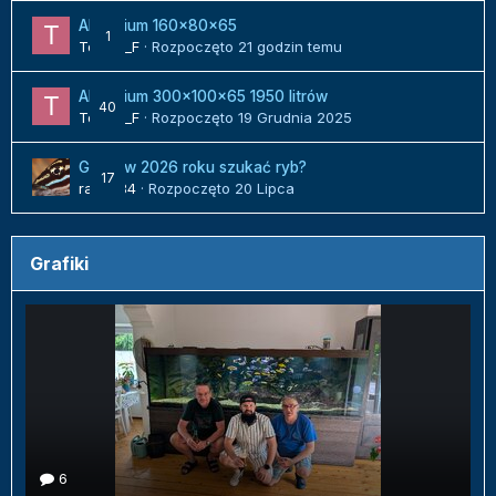
Akwarium 160x80x65
1
Tomek_F
· Rozpoczęto
21 godzin temu
Akwarium 300x100x65 1950 litrów
40
Tomek_F
· Rozpoczęto
19 Grudnia 2025
Gdzie w 2026 roku szukać ryb?
17
radek84
· Rozpoczęto
20 Lipca
Grafiki
6