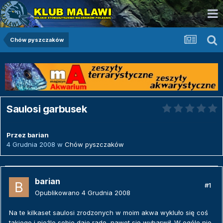
Chów pyszczaków
Saulosi garbusek
Przez
barian
4 Grudnia 2008
w
Chów pyszczaków
barian
#1
Opublikowano
4 Grudnia 2008
Na te kilkaset saulosi zrodzonych w moim akwa wykluło się coś
takiego i nieźle sobie daje radę, nawet się wybarwił. W ogóle nie