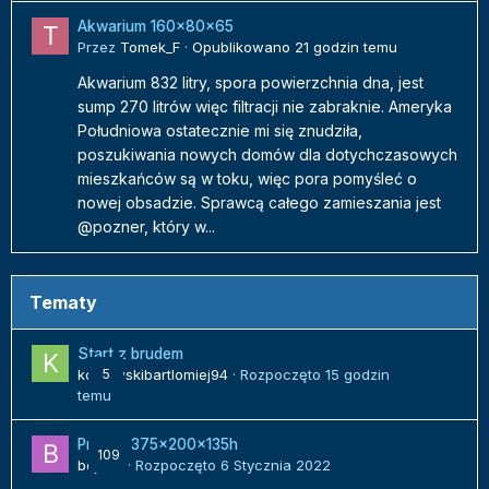
Akwarium 160x80x65
Przez
Tomek_F
·
Opublikowano
21 godzin temu
Akwarium 832 litry, spora powierzchnia dna, jest
sump 270 litrów więc filtracji nie zabraknie. Ameryka
Południowa ostatecznie mi się znudziła,
poszukiwania nowych domów dla dotychczasowych
mieszkańców są w toku, więc pora pomyśleć o
nowej obsadzie. Sprawcą całego zamieszania jest
@pozner, który w...
Tematy
Start z brudem
kozlowskibartlomiej94
5
· Rozpoczęto
15 godzin
temu
Projekt 375x200x135h
109
bojack
· Rozpoczęto
6 Stycznia 2022