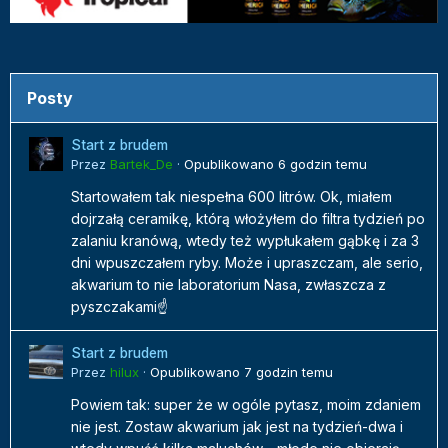
Posty
Start z brudem
Przez
Bartek_De
·
Opublikowano
6 godzin temu
Startowałem tak niespełna 600 litrów. Ok, miałem
dojrzałą ceramikę, którą włożyłem do filtra tydzień po
zalaniu kranówą, wtedy też wypłukałem gąbkę i za 3
dni wpuszczałem ryby. Może i upraszczam, ale serio,
akwarium to nie laboratorium Nasa, zwłaszcza z
pyszczakami☝️
Start z brudem
Przez
hilux
·
Opublikowano
7 godzin temu
Powiem tak: super że w ogóle pytasz, moim zdaniem
nie jest. Zostaw akwarium jak jest na tydzień-dwa i