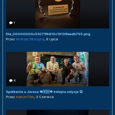
1
file_00000000c51071f4810c19139bedb755.png
Przez
Andrzej Głuszyca
,
6 Lipca
4
Spotkanie u Jarasa 🍻🇲🇼🐠 kolejna edycja 😜
Przez
marcin73m
,
3 Czerwca