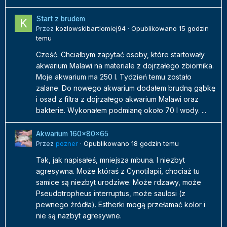
Start z brudem
Przez
kozlowskibartlomiej94
·
Opublikowano
15 godzin
temu
Cześć. Chciałbym zapytać osoby, które startowały
akwarium Malawi na materiale z dojrzałego zbiornika.
Moje akwarium ma 250 l. Tydzień temu zostało
zalane. Do nowego akwarium dodałem brudną gąbkę
i osad z filtra z dojrzałego akwarium Malawi oraz
bakterie. Wykonałem podmianę około 70 l wody. ...
Akwarium 160x80x65
Przez
pozner
·
Opublikowano
18 godzin temu
Tak, jak napisałeś, mniejsza mbuna. I niezbyt
agresywna. Może któraś z Cynotilapii, chociaż tu
samice są niezbyt urodziwe. Może rdzawy, może
Pseudotropheus interruptus, może saulosi (z
pewnego źródła). Estherki mogą przełamać kolor i
nie są nazbyt agresywne.