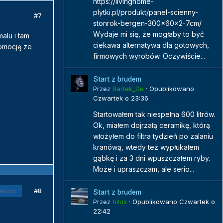
https://livinghome-
plytki.pl/produkt/panel-scienny-
#7
stonrok-bergen-300x60x2-7cm/
Wydaje mi się, że mogłaby to być
alu i tam
ciekawa alternatywa dla gotowych,
romocję ze
firmowych wyrobów. Oczywiście...
Start z brudem
Przez
Bartek_De
·
Opublikowano
Czwartek o 23:36
Startowałem tak niespełna 600 litrów.
Ok, miałem dojrzałą ceramikę, którą
włożyłem do filtra tydzień po zalaniu
kranówą, wtedy też wypłukałem
gąbkę i za 3 dni wpuszczałem ryby.
Może i upraszczam, ale serio...
#8
Autor
Start z brudem
Przez
hilux
·
Opublikowano
Czwartek o
22:42