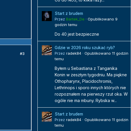
Start z brudem
Przez
Bartek_De
·
Opublikowano
9
godzin temu
Do 40 jest bezpieczne
Gdzie w 2026 roku szukać ryb?
Przez
radek84
·
Opublikowano
11 godzin
#3
temu
Byłem u Sebastiana z Tanganika
Konin w zeszłym tygodniu. Ma piękne
Othopharynx, Placidochromis,
Lethrinops i sporo innych których nie
rozpoznałem na pierwszy rzut oka. W
ogóle nie ma mbuny. Rybska w...
Start z brudem
Przez
radek84
·
Opublikowano
11 godzin
temu