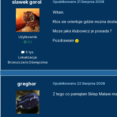
slawek gorol
Opublikowano
21 Sierpnia 2008
Witam.
Ktos sie orientuje gdzie mozna dostac
Moze jakis klubowicz je posiada ?
Użytkownik
Pozdrawiam
83
5 tys.
Lokalizacja:
Brzeszcze/o.Oświęcimia
greghor
Opublikowano
22 Sierpnia 2008
Z tego co pamiętam Sklep Malawi miał