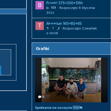
Projekt 375x200x135h
bojack
109
· Rozpoczęto
6 Stycznia
2022
Akwarium 160x80x65
Tomek_F
1
· Rozpoczęto
Czwartek
o 09:08
Grafiki
6
Spotkanie na szczycie 🇲🇼🍻