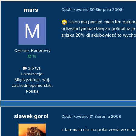
mars
Opublikowano
30 Sierpnia 2008
sision ma pamięć, mam ten gatune
odsyłam tym bardziej że polecili iż 
znizka 20% dl aklubowiczó to wycho
Członek Honorowy
19
2,5 tys.
Lokalizacja:
Międzyzdroje, woj.
zachodniopomorskie,
Polska
slawek gorol
Opublikowano
31 Sierpnia 2008
z tan-malu nie ma polaczenia ze mna