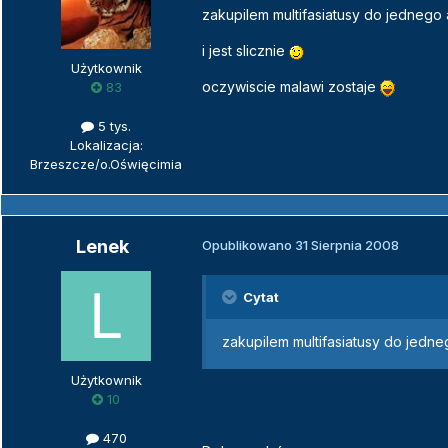
zakupilem multifasiatusy do jednego
i jest slicznie
Użytkownik
oczywiscie malawi zostaje
83
5 tys.
Lokalizacja:
Brzeszcze/o.Oświęcimia
Lenek
Opublikowano
31 Sierpnia 2008
Cytat
zakupilem multifasiatusy do jedn
Użytkownik
10
470