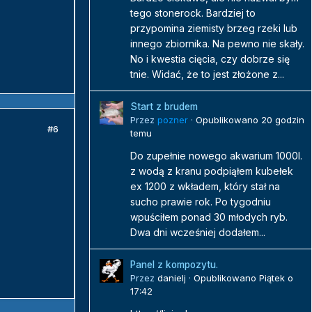
tego stonerock. Bardziej to
przypomina ziemisty brzeg rzeki lub
innego zbiornika. Na pewno nie skały.
No i kwestia cięcia, czy dobrze się
tnie. Widać, że to jest złożone z...
Start z brudem
Przez
pozner
·
Opublikowano
20 godzin
#6
temu
Do zupełnie nowego akwarium 1000l.
z wodą z kranu podpiąłem kubełek
ex 1200 z wkładem, który stał na
sucho prawie rok. Po tygodniu
wpuściłem ponad 30 młodych ryb.
Dwa dni wcześniej dodałem...
Panel z kompozytu.
Przez
danielj
·
Opublikowano
Piątek o
17:42