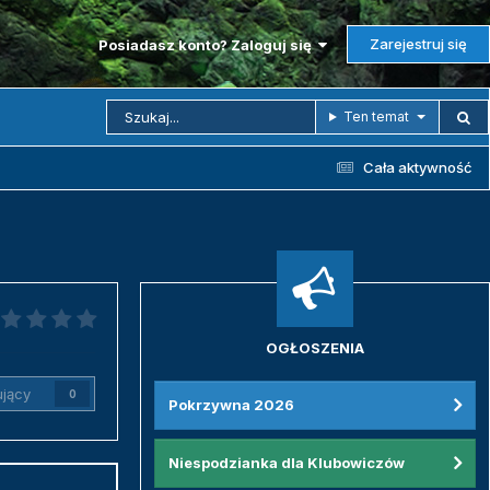
Zarejestruj się
Posiadasz konto? Zaloguj się
Ten temat
Cała aktywność
OGŁOSZENIA
jący
0
Pokrzywna 2026
Niespodzianka dla Klubowiczów