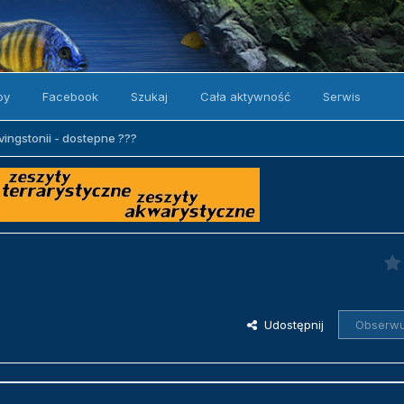
by
Facebook
Szukaj
Cała aktywność
Serwis
vingstonii - dostepne ???
Udostępnij
Obserwu