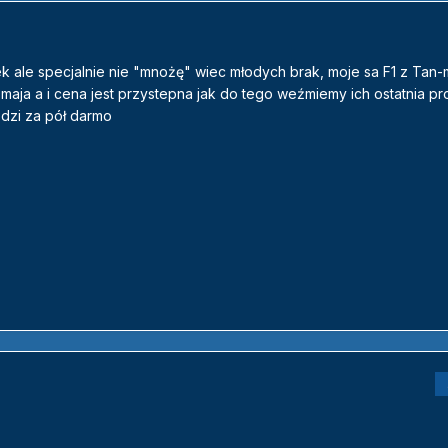
k ale specjalnie nie "mnożę" wiec młodych brak, moje sa F1 z Tan-m
je maja a i cena jest przystepna jak do tego weźmiemy ich ostatnia p
dzi za pół darmo
.