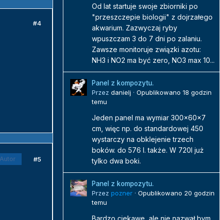
Od lat startuje swoje zbiorniki po
"przeszczepie biologii" z dojrzałego
#4
akwarium. Zazwyczaj ryby
wpuszczam 3 do 7 dni po zalaniu.
Zawsze monitoruje związki azotu:
NH3 i NO2 ma być zero, NO3 max 10...
Panel z kompozytu.
Przez
danielj
·
Opublikowano
18 godzin
temu
Jeden panel ma wymiar 300x60x7
cm, więc np. do standardowej 450
wystarczy na obklejenie trzech
boków. do 576 l. także. W 720l już
#5
Autor
tylko dwa boki.
Panel z kompozytu.
Przez
pozner
·
Opublikowano
20 godzin
temu
Bardzo ciekawe, ale nie nazwał bym