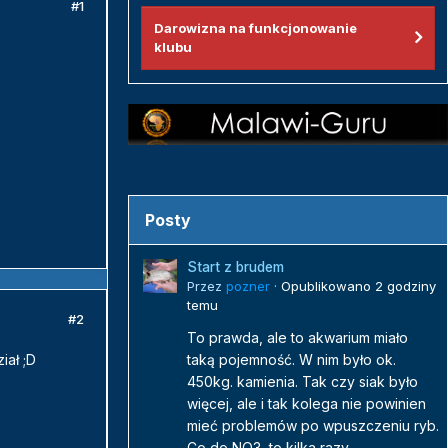
#1
Darowizna na funkcjonowanie
klubu
Posty
Start z brudem
Przez
pozner
·
Opublikowano
2 godziny
temu
#2
To prawda, ale to akwarium miało
iał ;D
taką pojemność. W nim było ok.
450kg. kamienia. Tak czy siak było
więcej, ale i tak kolega nie powinien
mieć problemów po wpuszczeniu ryb.
Co do NO3, to kilka razy...