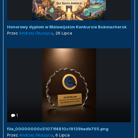
Honorowy dyplom w Malawijskim Konkursie Bukmacherskim :)
Przez
Andrzej Głuszyca
,
26 Lipca
1
file_00000000c51071f4810c19139bedb755.png
Przez
Andrzej Głuszyca
,
6 Lipca