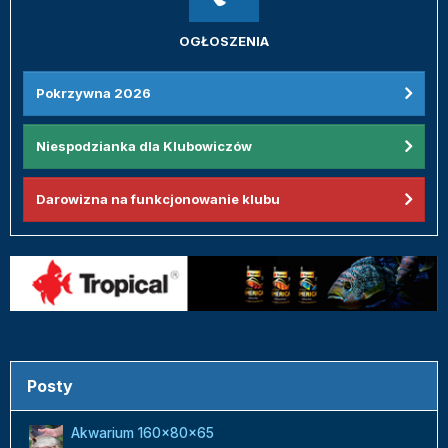
OGŁOSZENIA
Pokrzywna 2026
Niespodzianka dla Klubowiczów
Darowizna na funkcjonowanie klubu
Posty
Akwarium 160x80x65