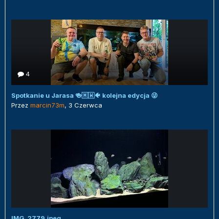
4
Spotkanie u Jarasa 🍻🇲🇼🐠 kolejna edycja 😜
Przez
marcin73m
,
3 Czerwca
IMG_2779.jpeg