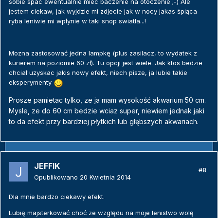
sobie spac ewentualnie miec baczenie na otoczenie ;-) Ale
jestem ciekaw, jak wyjdzie mi zdjecie jak w nocy jakas śpiąca
ryba leniwie mi wpłynie w taki snop swiatla...!
Mozna zastosować jedna lampkę (plus zasilacz, to wydatek z
kurierem na poziomie 60 zł). Tu opcji jest wiele. Jak ktos bedzie
chciał uzyskac jakis nowy efekt, niech pisze, ja lubie takie
eksperymenty
Prosze pamietac tylko, ze ja mam wysokość akwarium 50 cm.
Mysle, ze do 60 cm bedzie wciaz super, niewiem jednak jaki
to da efekt przy bardziej płytkich lub głębszych akwariach.
JEFFIK
#8
Opublikowano
20 Kwietnia 2014
Dla mnie bardzo ciekawy efekt.
Lubię majsterkować choć ze względu na moje lenistwo wolę