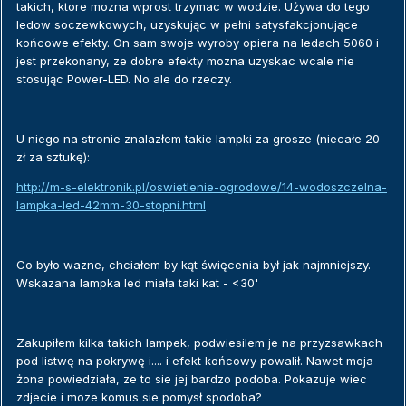
takich, ktore mozna wprost trzymac w wodzie. Używa do tego
ledow soczewkowych, uzyskując w pełni satysfakcjonujące
końcowe efekty. On sam swoje wyroby opiera na ledach 5060 i
jest przekonany, ze dobre efekty mozna uzyskac wcale nie
stosując Power-LED. No ale do rzeczy.
U niego na stronie znalazłem takie lampki za grosze (niecałe 20
zł za sztukę):
http://m-s-elektronik.pl/oswietlenie-ogrodowe/14-wodoszczelna-
lampka-led-42mm-30-stopni.html
Co było wazne, chciałem by kąt święcenia był jak najmniejszy.
Wskazana lampka led miała taki kat - <30'
Zakupiłem kilka takich lampek, podwiesilem je na przyzsawkach
pod listwę na pokrywę i.... i efekt końcowy powalił. Nawet moja
żona powiedziała, ze to sie jej bardzo podoba. Pokazuje wiec
zdjecie i moze komus sie pomysł spodoba?