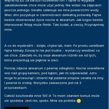
więcej by już za bardzo rozświetlilo toń. I fajnie to wyglada.
Jakoktokolwiek chce moze użyć jednej. Nie widac na zdjęciach
jeszcze jednego. Swiatlo załamuje sie mna powierzchni wody.
Wiec dno pozyskuje w ciemnościach delikatną poświatą. Fajnie
bedzie obserwować życie nocne w akwarium. Jak kogos bedzie
interesować fkleję może filmiki. Taki bzdet, a cieszy. Przynajmniej
mnie.
A co do wyobraźni - dzięki, chyba tak, mam. Po prostu uwielbiam
fajne klimaty. Dzisiaj to nie jest trudne - wystarczy wiedżieć co
sie chce. Zależało mi, by moje akwarium różniło sie od tych,
które prezentują sie pięknie w sieci.
Ponizej zdjecie akwarium z pewnej odległości. Nocne oswietlenie
wisi nad grupą kamieni, pod kątem, jaki mi odpowiadał. Jutro
moge to przesunąć i zmienić kąt padania snopów swiatla na inny.
I pewnie to zrobię. Wszystko zawieszone jest na 3
przyzsawkach.
Całość kosztowała mnie 100 zł. To moim zdaniem komuś może
sie spodoba. Jesli nie, spoko. Mnie sie podoba