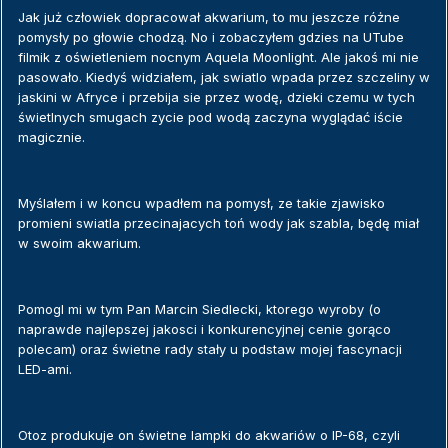
Jak już człowiek dopracował akwarium, to mu jeszcze różne
pomysły po głowie chodzą. No i zobaczyłem gdzies na UTube
filmik z oświetleniem nocnym Aquela Moonlight. Ale jakoś mi nie
pasowało. Kiedyś widziałem, jak swiatlo wpada przez szczeliny w
jaskini w Afryce i przebija sie przez wodę, dzieki czemu w tych
świetlnych smugach zycie pod wodą zaczyna wyglądać iście
magicznie.
Myślałem i w koncu wpadłem na pomysł, ze takie zjawisko
promieni swiatla przecinajacych toń wody jak szabla, będę miał
w swoim akwarium.
Pomogl mi w tym Pan Marcin Siedlecki, ktorego wyroby (o
naprawde najlepszej jakosci i konkurencyjnej cenie gorąco
polecam) oraz świetne rady stały u podstaw mojej fascynacji
LED-ami.
Otoz produkuje on świetne lampki do akwariów o IP-68, czyli