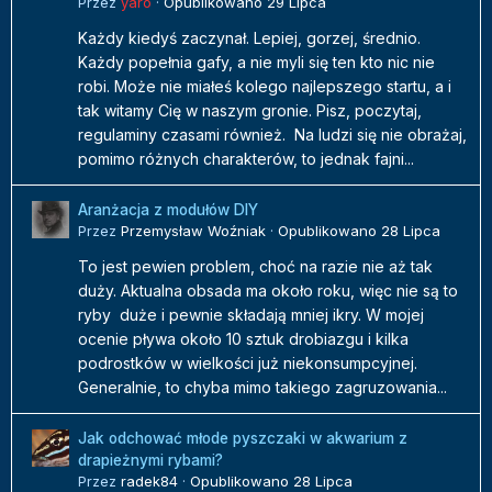
Przez
yaro
·
Opublikowano
29 Lipca
Każdy kiedyś zaczynał. Lepiej, gorzej, średnio.
Każdy popełnia gafy, a nie myli się ten kto nic nie
robi. Może nie miałeś kolego najlepszego startu, a i
tak witamy Cię w naszym gronie. Pisz, poczytaj,
regulaminy czasami również. Na ludzi się nie obrażaj,
pomimo różnych charakterów, to jednak fajni...
Aranżacja z modułów DIY
Przez
Przemysław Woźniak
·
Opublikowano
28 Lipca
To jest pewien problem, choć na razie nie aż tak
duży. Aktualna obsada ma około roku, więc nie są to
ryby duże i pewnie składają mniej ikry. W mojej
ocenie pływa około 10 sztuk drobiazgu i kilka
podrostków w wielkości już niekonsumpcyjnej.
Generalnie, to chyba mimo takiego zagruzowania...
Jak odchować młode pyszczaki w akwarium z
drapieżnymi rybami?
Przez
radek84
·
Opublikowano
28 Lipca