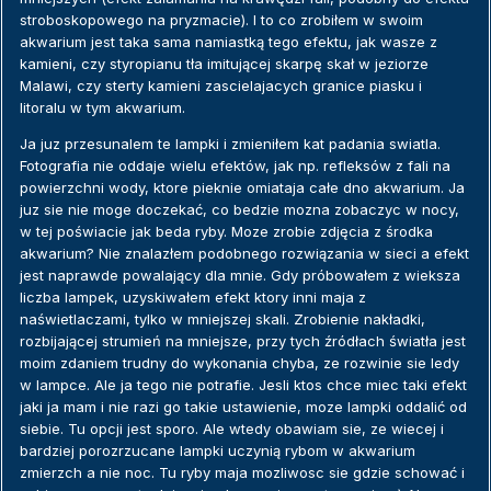
stroboskopowego na pryzmacie). I to co zrobiłem w swoim
akwarium jest taka sama namiastką tego efektu, jak wasze z
kamieni, czy styropianu tła imitującej skarpę skał w jeziorze
Malawi, czy sterty kamieni zascielajacych granice piasku i
litoralu w tym akwarium.
Ja juz przesunalem te lampki i zmieniłem kat padania swiatla.
Fotografia nie oddaje wielu efektów, jak np. refleksów z fali na
powierzchni wody, ktore pieknie omiataja całe dno akwarium. Ja
juz sie nie moge doczekać, co bedzie mozna zobaczyc w nocy,
w tej poświacie jak beda ryby. Moze zrobie zdjęcia z środka
akwarium? Nie znalazłem podobnego rozwiązania w sieci a efekt
jest naprawde powalający dla mnie. Gdy próbowałem z wieksza
liczba lampek, uzyskiwałem efekt ktory inni maja z
naświetlaczami, tylko w mniejszej skali. Zrobienie nakładki,
rozbijającej strumień na mniejsze, przy tych źródłach światła jest
moim zdaniem trudny do wykonania chyba, ze rozwinie sie ledy
w lampce. Ale ja tego nie potrafie. Jesli ktos chce miec taki efekt
jaki ja mam i nie razi go takie ustawienie, moze lampki oddalić od
siebie. Tu opcji jest sporo. Ale wtedy obawiam sie, ze wiecej i
bardziej porozrzucane lampki uczynią rybom w akwarium
zmierzch a nie noc. Tu ryby maja mozliwosc sie gdzie schować i