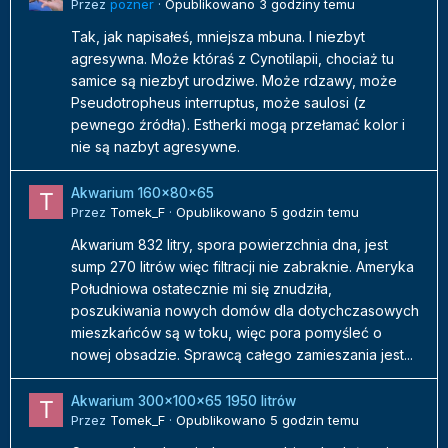
Przez
pozner
·
Opublikowano
3 godziny temu
Tak, jak napisałeś, mniejsza mbuna. I niezbyt
agresywna. Może któraś z Cynotilapii, chociaż tu
samice są niezbyt urodziwe. Może rdzawy, może
Pseudotropheus interruptus, może saulosi (z
pewnego źródła). Estherki mogą przełamać kolor i
nie są nazbyt agresywne.
Akwarium 160x80x65
Przez
Tomek_F
·
Opublikowano
5 godzin temu
Akwarium 832 litry, spora powierzchnia dna, jest
sump 270 litrów więc filtracji nie zabraknie. Ameryka
Południowa ostatecznie mi się znudziła,
poszukiwania nowych domów dla dotychczasowych
mieszkańców są w toku, więc pora pomyśleć o
nowej obsadzie. Sprawcą całego zamieszania jest...
Akwarium 300x100x65 1950 litrów
Przez
Tomek_F
·
Opublikowano
5 godzin temu