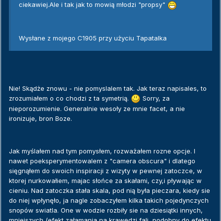
ciekawiej.Ale i tak jak to mowią młodzi "propsy"
Wysłane z mojego C1905 przy użyciu Tapatalka
Nie! Skądże znowu - nie pomyslalem tak. Jak teraz napisales, to
zrozumiałem o co chodzi z ta symetrią.
Sorry, za
nieporozumienie. Generalnie wesoły ze mnie facet, a nie
ironizuje, bron Boze.
Jak myślałem nad tym pomysłem, rozważałem rozne opcje. I
nawet poeksperymentowalem z "camera obscura" i dlatego
sięgnąłem do swoich inspiracji z wizyty w pewnej zatoczce, w
ktorej nurkowałiem, majac słońce za skałami, czy,i pływając w
cieniu. Nad zatoczka stała skala, pod nią była pieczara, kiedy sie
do niej wpłynęło, ja nagle zobaczyłem kilka takich pojedynczych
snopów swiatla. One w wodzie rozbiły sie na dziesiątki innych,
mniejszych (efekt załamania na krawędzi fali, podobny do efektu