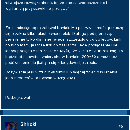
łatwiejsze rozwiązania np. to, że one są wodoszczelne i
wystarczą przyssawki do pokrywy;)
Za ok miesiąc będę zalewał baniak. Ma pokrywę i może pokuszę
się o zakup kilku takich świecidełek. Dlatego podaj proszę,
pewnie nie tylko dla mnie, więcej szczegółów co do ledów. Link
do nich mam, jeszcze link do zasilacza, jakie podłączenie i ile
ledów pociągnie ten zasilacz. Myślę, że z min 5sztuk zakupię. To
będzie efekt świtu i zmierzchu w baniaku 200x60 a może też
podświetlenie tła jkabym się zdecydował je zrobić.
Oczywiście jeśli wrzuciłbyś filmik lub więcej zdjęć oświetlenia i
jego bebechów to byłbym wdzięczny;)
Podziękował
Shiroki
#9