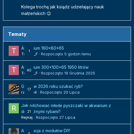
Kolega trochę jak ksiądz udzielający nauk
małżeńskich 😉
Tematy
Akwarium 160x80x65
1
Tomek_F
· Rozpoczęto
5 godzin temu
Akwarium 300x100x65 1950 litrów
40
Tomek_F
· Rozpoczęto
19 Grudnia 2025
Gdzie w 2026 roku szukać ryb?
17
radek84
· Rozpoczęto
20 Lipca
Jak odchować młode pyszczaki w akwarium z
21
drapieżnymi rybami?
RejRaj
· Rozpoczęto
27 Lipca
Aranżacja z modułów DIY
4