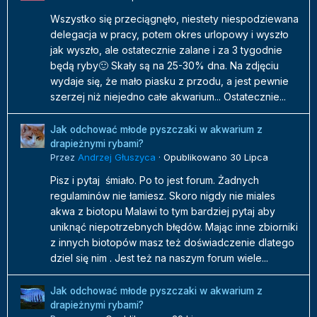
Wszystko się przeciągnęło, niestety niespodziewana
delegacja w pracy, potem okres urlopowy i wyszło
jak wyszło, ale ostatecznie zalane i za 3 tygodnie
będą ryby🙂 Skały są na 25-30% dna. Na zdjęciu
wydaje się, że mało piasku z przodu, a jest pewnie
szerzej niż niejedno całe akwarium... Ostatecznie...
Jak odchować młode pyszczaki w akwarium z
drapieżnymi rybami?
Przez
Andrzej Głuszyca
·
Opublikowano
30 Lipca
Pisz i pytaj śmiało. Po to jest forum. Żadnych
regulaminów nie łamiesz. Skoro nigdy nie miales
akwa z biotopu Malawi to tym bardziej pytaj aby
uniknąć niepotrzebnych błędów. Mając inne zbiorniki
z innych biotopów masz też doświadczenie dlatego
dziel się nim . Jest też na naszym forum wiele...
Jak odchować młode pyszczaki w akwarium z
drapieżnymi rybami?