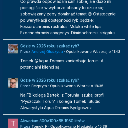
Co prawda odpowiadam sam sobie, ale dużo mi
pomogliście w wyborze obsady to czuje się
zobowiązany żeby domknąć temat 😉 Ostatecznie
po weryfikacji dostępności ryb będzie:
Fossorochromis rostratus Mdoka white lips
Exochochromis anagenys Dimidochromis strigatus ...
Gdzie w 2026 roku szukać ryb?
Przez
Andrzej Głuszyca
·
Opublikowano
Wczoraj o 11:43
Tomek @Aqua-Dreams zaniedbuje forum A
potencjalni klienci są .
Gdzie w 2026 roku szukać ryb?
Przez
Bezprym
·
Opublikowano
Wtorek o 18:35
Na FB kolega Bartek z Torunia szukaj profil
"Pyszczaki Toruń" i kolega Tomek Studio
Akwarystyki Aqua Dreams Bydgoszcz
Akwarium 300x100x65 1950 litrów
Przez
Tomek_F
·
Opublikowano
Niedziela o 15:39