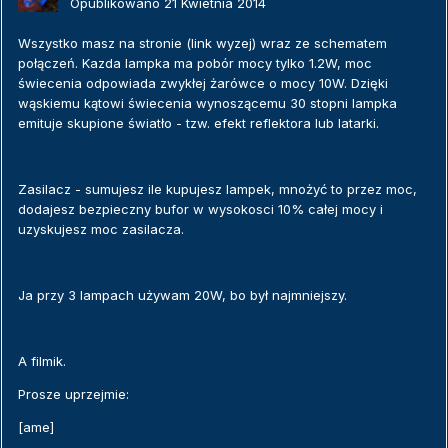
Opublikowano
21 Kwietnia 2014
Wszystko masz na stronie (link wyzej) wraz ze schematem
połączeń. Kazda lampka ma pobór mocy tylko 1.2W, moc
świecenia odpowiada zwykłej żarówce o mocy 10W. Dzięki
wąskiemu kątowi świecenia wynoszącemu 30 stopni lampka
emituje skupione światło - tzw. efekt reflektora lub latarki.
Zasilacz - sumujesz ile kupujesz lampek, mnożyć to przez moc,
dodajesz bezpieczny bufor w wysokosci 10% całej mocy i
uzyskujesz moc zasilacza.
Ja przy 3 lampach używam 20W, bo był najmniejszy.
A filmik.
Prosze uprzejmie:
[ame]