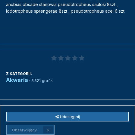
anubias obsade stanowia pseudotropheus saulosi 8szt ,
iodotropheus sprengerae 8szt , pseudotropheus acei 6 szt
Z KATEGORII:
Akwaria
· 3 321 grafik
Udostępnij
Obserwujący
0