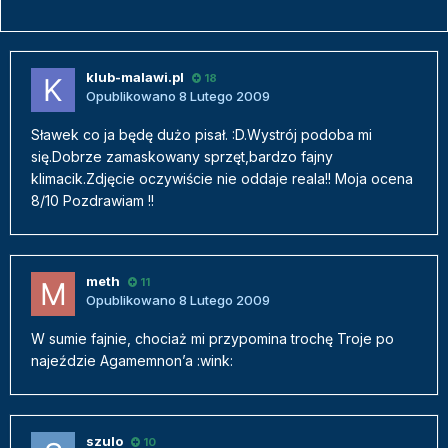
klub-malawi.pl
18
Opublikowano
8 Lutego 2009
Sławek co ja będę dużo pisał. :D.Wystrój podoba mi
się.Dobrze zamaskowany sprzęt,bardzo fajny
klimacik.Zdjęcie oczywiście nie oddaje reala!! Moja ocena
8/10 Pozdrawiam !!
meth
11
Opublikowano
8 Lutego 2009
W sumie fajnie, chociaż mi przypomina trochę Troje po
najeździe Agamemnon’a :wink:
szulo
10