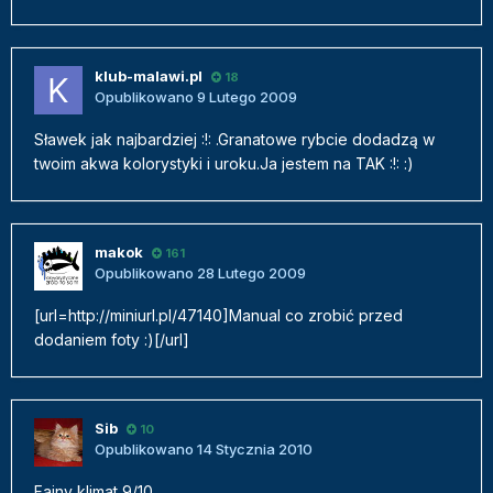
klub-malawi.pl
18
Opublikowano
9 Lutego 2009
Sławek jak najbardziej :!: .Granatowe rybcie dodadzą w
twoim akwa kolorystyki i uroku.Ja jestem na TAK :!: :)
makok
161
Opublikowano
28 Lutego 2009
[url=http://miniurl.pl/47140]Manual co zrobić przed
dodaniem foty :)[/url]
Sib
10
Opublikowano
14 Stycznia 2010
Fajny klimat 9/10