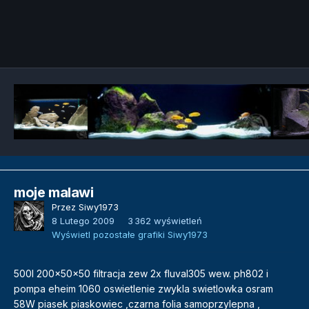
Narzędzia grafik
moje malawi
Przez
Siwy1973
8 Lutego 2009
3 362 wyświetleń
Wyświetl pozostałe grafiki Siwy1973
500l 200x50x50 filtracja zew 2x fluval305 wew. ph802 i
pompa eheim 1060 oswietlenie zwykla swietlowka osram
58W piasek piaskowiec ,czarna folia samoprzylepna ,