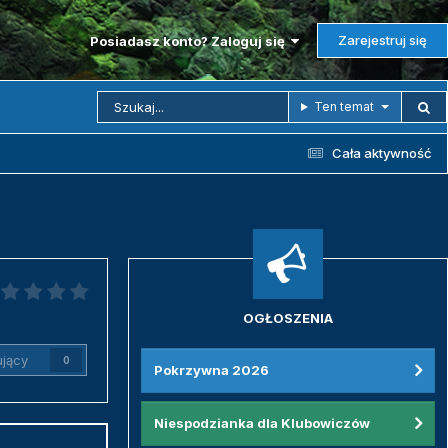
Zarejestruj się
Posiadasz konto? Zaloguj się
Ten temat
Cała aktywność
OGŁOSZENIA
jący
0
Pokrzywna 2026
Niespodzianka dla Klubowiczów