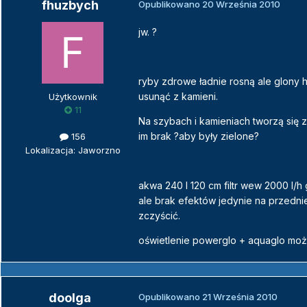
fhuzbych
Opublikowano
20 Września 2010
jw. ?
ryby zdrowe ładnie rosną ale glony h
usunąć z kamieni.
Użytkownik
11
Na szybach i kamieniach tworzą się 
im brak ?aby były zielone?
156
Lokalizacja: Jaworzno
akwa 240 l 120 cm filtr wew 2000 l/
ale brak efektów jedynie na przednie
zczyścić.
oświetlenie powerglo + aquaglo moż
doolga
Opublikowano
21 Września 2010