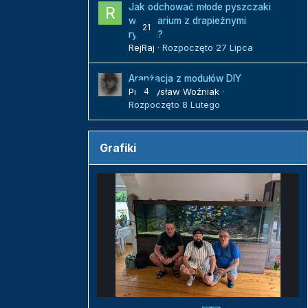
Jak odchować młode pyszczaki
w akwarium z drapieżnymi
21
rybami?
RejRaj
· Rozpoczęto
27 Lipca
Aranżacja z modułów DIY
Przemysław Woźniak
4
·
Rozpoczęto
8 Lutego
Grafiki