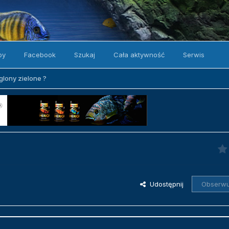
by
Facebook
Szukaj
Cała aktywność
Serwis
lony zielone ?
Udostępnij
Obserwu