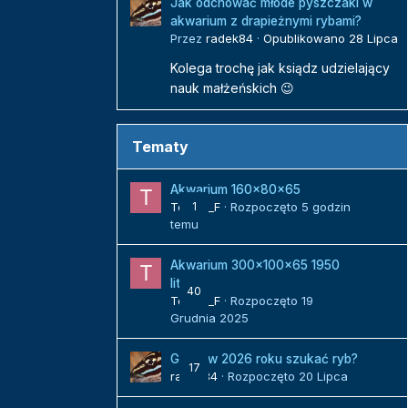
Jak odchować młode pyszczaki w
akwarium z drapieżnymi rybami?
Przez
radek84
·
Opublikowano
28 Lipca
Kolega trochę jak ksiądz udzielający
nauk małżeńskich 😉
Tematy
Akwarium 160x80x65
Tomek_F
1
· Rozpoczęto
5 godzin
temu
Akwarium 300x100x65 1950
litrów
40
Tomek_F
· Rozpoczęto
19
Grudnia 2025
Gdzie w 2026 roku szukać ryb?
17
radek84
· Rozpoczęto
20 Lipca