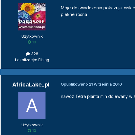
Moje doswiadczenia pokazuja: niskie 
piekne rosna
Użytkownik
10
328
Lokalizacja: Elbląg
AfricaLake_pl
Opublikowano
21 Września 2010
nawóz Tetra planta min dolewany w sp
Użytkownik
10