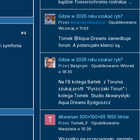
będzie: Fossorochromis rostratus ...
Gdzie w 2026 roku szukać ryb?
Przez
Andrzej Głuszyca
·
Opublikowano
Wczoraj o 11:43
#4
Tomek @Aqua-Dreams zaniedbuje
forum A potencjalni klienci są .
i symfonia
Gdzie w 2026 roku szukać ryb?
Przez
Bezprym
·
Opublikowano
Wtorek
o 18:35
Na FB kolega Bartek z Torunia
szukaj profil "Pyszczaki Toruń" i
kolega Tomek Studio Akwarystyki
Aqua Dreams Bydgoszcz
Akwarium 300x100x65 1950 litrów
Przez
Tomek_F
·
Opublikowano
Niedziela o 15:39
Wszystko się przeciągnęło, niestety