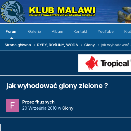
Forum
Galeria
Album
Kontakt
YouTube
Klu
Strona główna
RYBY, ROśLINY, WODA
Glony
jak wyhodować g
jak wyhodować glony zielone ?
Przez
fhuzbych
20 Września 2010
w
Glony