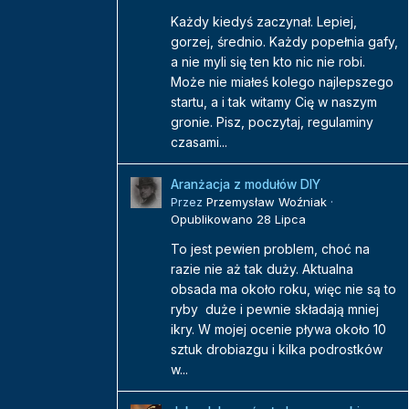
Każdy kiedyś zaczynał. Lepiej,
gorzej, średnio. Każdy popełnia gafy,
a nie myli się ten kto nic nie robi.
Może nie miałeś kolego najlepszego
startu, a i tak witamy Cię w naszym
gronie. Pisz, poczytaj, regulaminy
czasami...
Aranżacja z modułów DIY
Przez
Przemysław Woźniak
·
Opublikowano
28 Lipca
To jest pewien problem, choć na
razie nie aż tak duży. Aktualna
obsada ma około roku, więc nie są to
ryby duże i pewnie składają mniej
ikry. W mojej ocenie pływa około 10
sztuk drobiazgu i kilka podrostków
w...