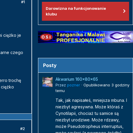
#1
Darowizna na funkcjonowanie
klubu
i ciężko je
czarne czego
Posty
Akwarium 160x80x65
erro trochę
Przez
pozner
·
Opublikowano
3 godziny
 ciężko
temu
Tak, jak napisałeś, mniejsza mbuna. I
niezbyt agresywna. Może któraś z
Cynotilapii, chociaż tu samice są
niezbyt urodziwe. Może rdzawy,
może Pseudotropheus interruptus,
#2
może saulosi (z pewnego źródła)...