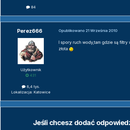
84
Perez666
Opublikowano
21 Września 2010
I spory ruch wody,tam gdzie są filtry 
złota
Użytkownik
431
6,4 tys.
Lokalizacja: Katowice
Jeśli chcesz dodać odpowiedź,