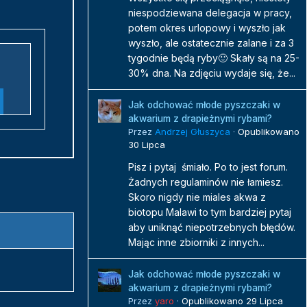
niespodziewana delegacja w pracy,
potem okres urlopowy i wyszło jak
wyszło, ale ostatecznie zalane i za 3
tygodnie będą ryby🙂 Skały są na 25-
30% dna. Na zdjęciu wydaje się, że...
Jak odchować młode pyszczaki w
akwarium z drapieżnymi rybami?
Przez
Andrzej Głuszyca
·
Opublikowano
30 Lipca
Pisz i pytaj śmiało. Po to jest forum.
Żadnych regulaminów nie łamiesz.
Skoro nigdy nie miales akwa z
biotopu Malawi to tym bardziej pytaj
aby uniknąć niepotrzebnych błędów.
Mając inne zbiorniki z innych...
Jak odchować młode pyszczaki w
akwarium z drapieżnymi rybami?
Przez
yaro
·
Opublikowano
29 Lipca