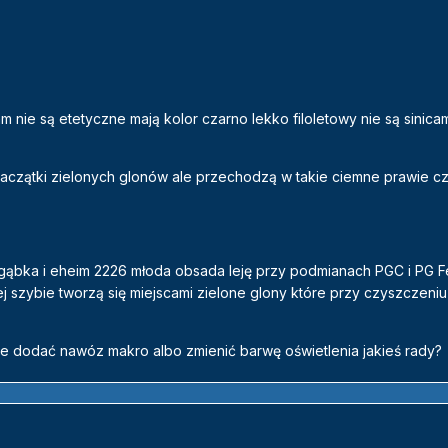
m nie są etetyczne mają kolor czarno lekko filoletowy nie są sinicam
zaczątki zielonych glonów ale przechodzą w takie ciemne prawie 
h gąbka i eheim 2226 młoda obsada leję przy podmianach PGC i PG F
j szybie tworzą się miejscami zielone glony które przy czyszczeniu
e dodać nawóz makro albo zmienić barwę oświetlenia jakieś rady?