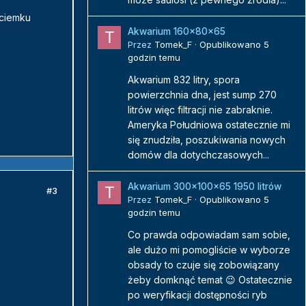
 ciemku
Akwarium 160x80x65
Przez
Tomek_F
·
Opublikowano
5
godzin temu
Akwarium 832 litry, spora
powierzchnia dna, jest sump 270
litrów więc filtracji nie zabraknie.
Ameryka Południowa ostatecznie mi
się znudziła, poszukiwania nowych
domów dla dotychczasowych...
Akwarium 300x100x65 1950 litrów
#3
Przez
Tomek_F
·
Opublikowano
5
godzin temu
Co prawda odpowiadam sam sobie,
ale dużo mi pomogliście w wyborze
obsady to czuje się zobowiązany
żeby domknąć temat 😉 Ostatecznie
po weryfikacji dostępności ryb