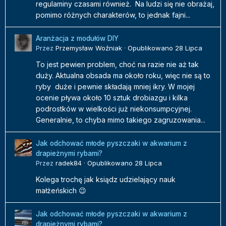
regulaminy czasami również. Na ludzi się nie obrażaj,
pomimo różnych charakterów, to jednak fajni...
Aranżacja z modułów DIY
Przez
Przemysław Woźniak
·
Opublikowano
28 Lipca
To jest pewien problem, choć na razie nie aż tak
duży. Aktualna obsada ma około roku, więc nie są to
ryby duże i pewnie składają mniej ikry. W mojej
ocenie pływa około 10 sztuk drobiazgu i kilka
podrostków w wielkości już niekonsumpcyjnej.
Generalnie, to chyba mimo takiego zagruzowania...
Jak odchować młode pyszczaki w akwarium z
drapieżnymi rybami?
Przez
radek84
·
Opublikowano
28 Lipca
Kolega trochę jak ksiądz udzielający nauk
małżeńskich 😉
Jak odchować młode pyszczaki w akwarium z
drapieżnymi rybami?