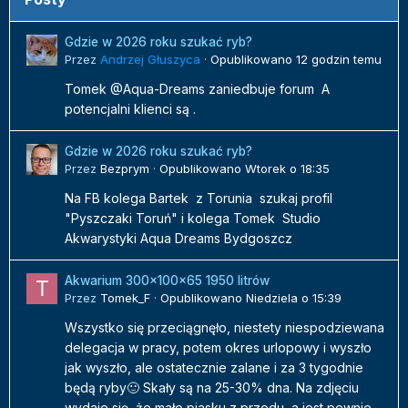
Gdzie w 2026 roku szukać ryb?
Przez
Andrzej Głuszyca
·
Opublikowano
12 godzin temu
Tomek @Aqua-Dreams zaniedbuje forum A
potencjalni klienci są .
Gdzie w 2026 roku szukać ryb?
Przez
Bezprym
·
Opublikowano
Wtorek o 18:35
Na FB kolega Bartek z Torunia szukaj profil
"Pyszczaki Toruń" i kolega Tomek Studio
Akwarystyki Aqua Dreams Bydgoszcz
Akwarium 300x100x65 1950 litrów
Przez
Tomek_F
·
Opublikowano
Niedziela o 15:39
Wszystko się przeciągnęło, niestety niespodziewana
delegacja w pracy, potem okres urlopowy i wyszło
jak wyszło, ale ostatecznie zalane i za 3 tygodnie
będą ryby🙂 Skały są na 25-30% dna. Na zdjęciu
wydaje się, że mało piasku z przodu, a jest pewnie