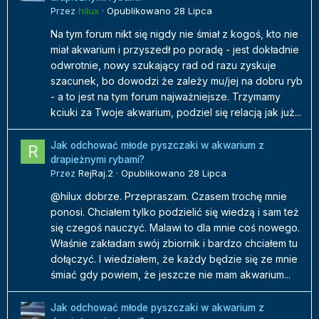
Przez
hilux
·
Opublikowano
28 Lipca
Na tym forum nikt się nigdy nie śmiał z kogoś, kto nie
miał akwarium i przyszedł po poradę - jest dokładnie
odwrotnie, nowy szukający rad od razu zyskuje
szacunek, bo dowodzi że zależy mu/jej na dobru ryb
- a to jest na tym forum najważniejsze. Trzymamy
kciuki za Twoje akwarium, podziel się relacją jak już...
Jak odchować młode pyszczaki w akwarium z
drapieżnymi rybami?
Przez
RejRaj.2
·
Opublikowano
28 Lipca
@hilux dobrze. Przepraszam. Czasem trochę mnie
ponosi. Chciałem tylko podzielić się wiedzą i sam też
się czegoś nauczyć. Malawi to dla mnie coś nowego.
Właśnie zakładam swój zbiornik i bardzo chciałem tu
dołączyć. I wiedziałem, że każdy będzie się ze mnie
śmiać gdy powiem, że jeszcze nie mam akwarium...
Jak odchować młode pyszczaki w akwarium z