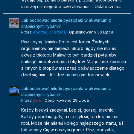
szerzej niż niejedno całe akwarium... Ostatecznie...
Jak odchować młode pyszczaki w akwarium z
drapieżnymi rybami?
Przez
Andrzej Głuszyca
·
Opublikowano
30 Lipca
Pisz i pytaj śmiało. Po to jest forum. Żadnych
regulaminów nie łamiesz. Skoro nigdy nie miales
akwa z biotopu Malawi to tym bardziej pytaj aby
uniknąć niepotrzebnych błędów. Mając inne zbiorniki
z innych biotopów masz też doświadczenie dlatego
dziel się nim . Jest też na naszym forum wiele...
Jak odchować młode pyszczaki w akwarium z
drapieżnymi rybami?
Przez
yaro
·
Opublikowano
29 Lipca
Każdy kiedyś zaczynał. Lepiej, gorzej, średnio.
Każdy popełnia gafy, a nie myli się ten kto nic nie
robi. Może nie miałeś kolego najlepszego startu, a i
tak witamy Cię w naszym gronie. Pisz, poczytaj,