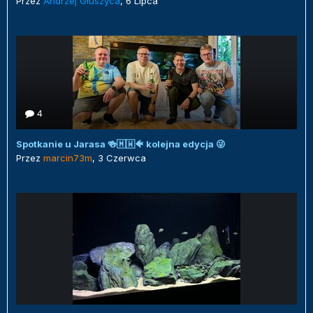
Przez
Andrzej Głuszyca
,
6 Lipca
4
Spotkanie u Jarasa 🍻🇲🇼🐠 kolejna edycja 😜
Przez
marcin73m
,
3 Czerwca