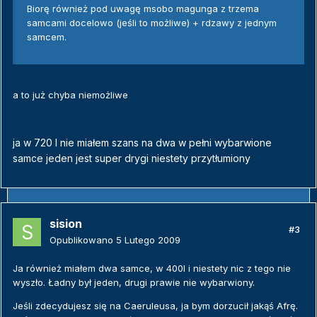
Biorę również pod uwagę msobo magunga z trzema
samcami docelowo (jeśli to możliwe) + rdzawy z jednym
samcem.
a to już chyba niemożliwe
ja w 720 l nie miałem szans na dwa w pełni wybarwione
samce jeden jest super drygi niestety przytłumiony
sision
#3
Opublikowano
5 Lutego 2009
Ja również miałem dwa samce, w 400l i niestety nic z tego nie
wyszło. Ładny był jeden, drugi prawie nie wybarwiony.
Jeśli zdecydujesz się na Caeruleusa, ja bym dorzucił jakąś Afrę.