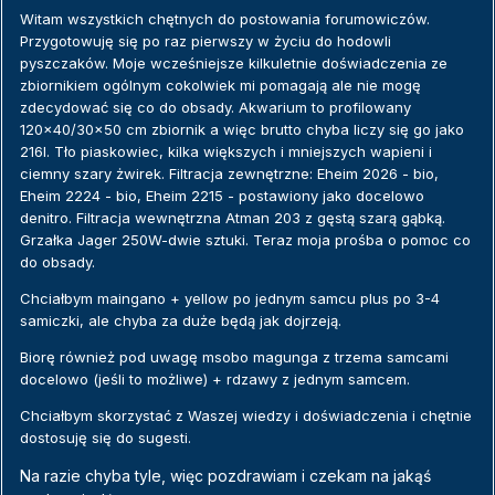
Witam wszystkich chętnych do postowania forumowiczów.
Przygotowuję się po raz pierwszy w życiu do hodowli
pyszczaków. Moje wcześniejsze kilkuletnie doświadczenia ze
zbiornikiem ogólnym cokolwiek mi pomagają ale nie mogę
zdecydować się co do obsady. Akwarium to profilowany
120x40/30x50 cm zbiornik a więc brutto chyba liczy się go jako
216l. Tło piaskowiec, kilka większych i mniejszych wapieni i
ciemny szary żwirek. Filtracja zewnętrzne: Eheim 2026 - bio,
Eheim 2224 - bio, Eheim 2215 - postawiony jako docelowo
denitro. Filtracja wewnętrzna Atman 203 z gęstą szarą gąbką.
Grzałka Jager 250W-dwie sztuki. Teraz moja prośba o pomoc co
do obsady.
Chciałbym maingano + yellow po jednym samcu plus po 3-4
samiczki, ale chyba za duże będą jak dojrzeją.
Biorę również pod uwagę msobo magunga z trzema samcami
docelowo (jeśli to możliwe) + rdzawy z jednym samcem.
Chciałbym skorzystać z Waszej wiedzy i doświadczenia i chętnie
dostosuję się do sugesti.
Na razie chyba tyle, więc pozdrawiam i czekam na jakąś