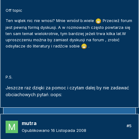
Off topic
Ten wątek nic nie wnosi? Mnie wniósł b.wiele
Przecież forum
jest pewną formą dyskusji. A w rozmowach często powtarza się
ten sam temat wielokrotnie, tym bardziej jeżeli trwa kilka lat.W
uproszczeniu można by zamiast dyskusji na forum , zrobić
odsyłacze do literatury i radźcie sobie
.
P.S.
Jeszcze raz dzięki za pomoc i czytam dalej by nie zadawać
obciachowych pytań :oops:
mutra
#5
Opublikowano
16 Listopada 2008