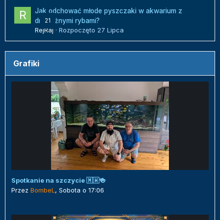
Jak odchować młode pyszczaki w akwarium z
21
drapieżnymi rybami?
RejRaj
· Rozpoczęto
27 Lipca
Grafiki
Spotkanie na szczycie 🇲🇼🍻
Przez
BombeL
,
Sobota o 17:06