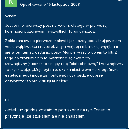
#1
Opublikowano
15 Listopada 2008
Witam
Jest to mój pierwszy post na Forum, dlatego w pierwszej
kolejności pozdrawiam wszystkich forumowiczów.
Zakładam swoje pierwsze malawi i jak każdy początkujący mam
wiele wątpliwości i rozterek a tym więcej im bardziej wgłębiam
się w ten temat, czytając posty. Mój pierwszy problem to filtr.Z
tego co zrozumiałem to potrzebne są dwa filtry
:zewnętrzny(kubełek) pełniący rolę "biotechniczną" i wewnętrzny
-oczyszczający.Moje pytanie: czy zamiast wewnętrznego(mało
estetycznego) mogę zamontować i czy będzie dobrze
oczyszczał zbiornik drugi kubełek?
P.S.
Jeżeli już gdzieś zostało to poruszone na tym Forum to
przyznaje ,że szukałem ale nie znalazłem.