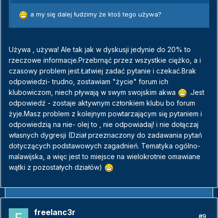
a my się dalej łudzimy że ktoś tego używa?
Używa , używa! Ale tak jak w dyskusji jedynie do 20% to
rzeczowe informacje.Przebrnąć przez wszystkie ciężko, a i
czasowy problem jest.Łatwiej zadać pytanie i czekać.Brak
odpowiedzi- trudno, zostawiam "życie" forum ich
klubowiczom, niech pływają w swym swojskim akwa
.Jest
odpowiedź - zostaje aktywnym członkiem klubu bo forum
żyje.Masz problem z kolejnym powtarzającym się pytaniem i
odpowiedzią na nie- olej to , nie odpowiadaj! i nie dołączaj
własnych dygresji (Dział przeznaczony do zadawania pytań
dotyczących podstawowych zagadnień. Tematyka ogólno-
malawijska, a więc jest to miejsce na wielokrotnie omawiane
wątki z pozostałych działów)
freelanc3r
#9