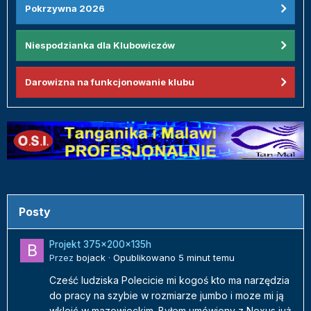
Pokrzywna 2026
Niespodzianka dla Klubowiczów
Darowizna na funkcjonowanie klubu
Posty
Projekt 375x200x135h
Przez
bojack
·
Opublikowano
5 minut temu
Cześć ludziska Polecicie mi kogoś kto ma narzędzia
do pracy na szybie w rozmiarze jumbo i moze mi ją
wkleić w mazowieckim. Byłem umówiony z Nexus już