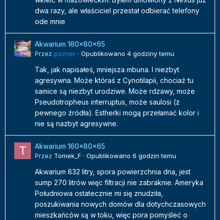
dwa razy, ale właściciel przestał odbierać telefony
ode mnie
Akwarium 160x80x65
Przez
pozner
·
Opublikowano
4 godziny temu
Tak, jak napisałeś, mniejsza mbuna. I niezbyt
agresywna. Może któraś z Cynotilapii, chociaż tu
samice są niezbyt urodziwe. Może rdzawy, może
Pseudotropheus interruptus, może saulosi (z
pewnego źródła). Estherki mogą przełamać kolor i
nie są nazbyt agresywne.
Akwarium 160x80x65
Przez
Tomek_F
·
Opublikowano
6 godzin temu
Akwarium 832 litry, spora powierzchnia dna, jest
sump 270 litrów więc filtracji nie zabraknie. Ameryka
Południowa ostatecznie mi się znudziła,
poszukiwania nowych domów dla dotychczasowych
mieszkańców są w toku, więc pora pomyśleć o