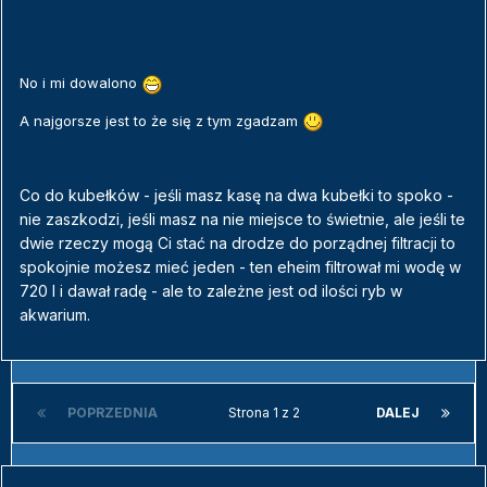
No i mi dowalono
A najgorsze jest to że się z tym zgadzam
Co do kubełków - jeśli masz kasę na dwa kubełki to spoko -
nie zaszkodzi, jeśli masz na nie miejsce to świetnie, ale jeśli te
dwie rzeczy mogą Ci stać na drodze do porządnej filtracji to
spokojnie możesz mieć jeden - ten eheim filtrował mi wodę w
720 l i dawał radę - ale to zależne jest od ilości ryb w
akwarium.
POPRZEDNIA
Strona 1 z 2
DALEJ