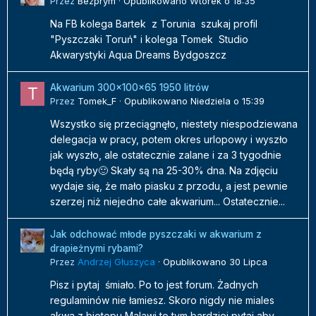
Przez
Bezprym
·
Opublikowano
Wtorek o 18:35
Na FB kolega Bartek z Torunia szukaj profil
"Pyszczaki Toruń" i kolega Tomek Studio
Akwarystyki Aqua Dreams Bydgoszcz
Akwarium 300x100x65 1950 litrów
Przez
Tomek_F
·
Opublikowano
Niedziela o 15:39
Wszystko się przeciągnęło, niestety niespodziewana
delegacja w pracy, potem okres urlopowy i wyszło
jak wyszło, ale ostatecznie zalane i za 3 tygodnie
będą ryby🙂 Skały są na 25-30% dna. Na zdjęciu
wydaje się, że mało piasku z przodu, a jest pewnie
szerzej niż niejedno całe akwarium... Ostatecznie...
Jak odchować młode pyszczaki w akwarium z
drapieżnymi rybami?
Przez
Andrzej Głuszyca
·
Opublikowano
30 Lipca
Pisz i pytaj śmiało. Po to jest forum. Żadnych
regulaminów nie łamiesz. Skoro nigdy nie miales
akwa z biotopu Malawi to tym bardziej pytaj aby