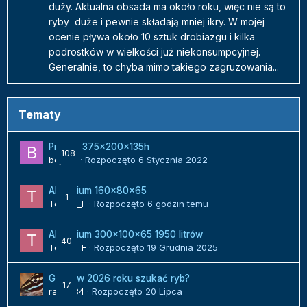
duży. Aktualna obsada ma około roku, więc nie są to
ryby duże i pewnie składają mniej ikry. W mojej
ocenie pływa około 10 sztuk drobiazgu i kilka
podrostków w wielkości już niekonsumpcyjnej.
Generalnie, to chyba mimo takiego zagruzowania...
Tematy
Projekt 375x200x135h
108
bojack
· Rozpoczęto
6 Stycznia 2022
Akwarium 160x80x65
1
Tomek_F
· Rozpoczęto
6 godzin temu
Akwarium 300x100x65 1950 litrów
40
Tomek_F
· Rozpoczęto
19 Grudnia 2025
Gdzie w 2026 roku szukać ryb?
17
radek84
· Rozpoczęto
20 Lipca