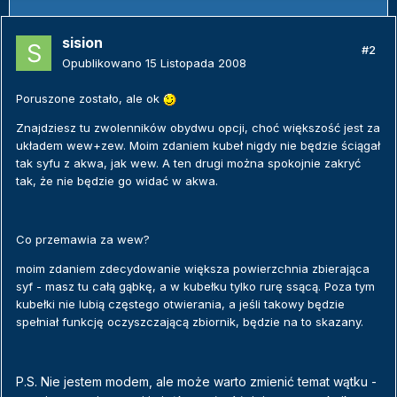
sision
#2
Opublikowano
15 Listopada 2008
Poruszone zostało, ale ok
Znajdziesz tu zwolenników obydwu opcji, choć większość jest za
układem wew+zew. Moim zdaniem kubeł nigdy nie będzie ściągał
tak syfu z akwa, jak wew. A ten drugi można spokojnie zakryć
tak, że nie będzie go widać w akwa.
Co przemawia za wew?
moim zdaniem zdecydowanie większa powierzchnia zbierająca
syf - masz tu całą gąbkę, a w kubełku tylko rurę ssącą. Poza tym
kubełki nie lubią częstego otwierania, a jeśli takowy będzie
spełniał funkcję oczyszczającą zbiornik, będzie na to skazany.
P.S. Nie jestem modem, ale może warto zmienić temat wątku -