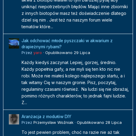
uniknąć niepotrzebnych błędów. Mając inne zbiorniki
z innych biotopów masz też doświadczenie dlatego
dziel się nim . Jest też na naszym forum wiele
tematów które...
Jak odchować młode pyszczaki w akwarium z
drapieżnymi rybami?
Przez
yaro
·
Opublikowano
29 Lipca
Każdy kiedyś zaczynał. Lepiej, gorzej, średnio.
Każdy popełnia gafy, a nie myli się ten kto nic nie
robi. Może nie miałeś kolego najlepszego startu, a i
tak witamy Cię w naszym gronie. Pisz, poczytaj,
regulaminy czasami również. Na ludzi się nie obrażaj,
pomimo różnych charakterów, to jednak fajni ludzie.
Z...
Aranżacja z modułów DIY
Przez
Przemysław Woźniak
·
Opublikowano
28 Lipca
To jest pewien problem, choć na razie nie aż tak