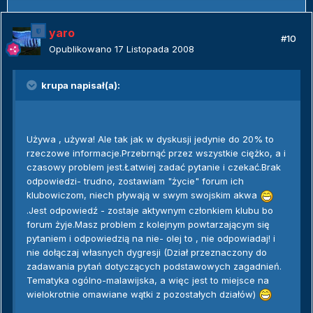
yaro
#10
Opublikowano
17 Listopada 2008
krupa napisał(a):
Używa , używa! Ale tak jak w dyskusji jedynie do 20% to
rzeczowe informacje.Przebrnąć przez wszystkie ciężko, a i
czasowy problem jest.Łatwiej zadać pytanie i czekać.Brak
odpowiedzi- trudno, zostawiam "życie" forum ich
klubowiczom, niech pływają w swym swojskim akwa
.Jest odpowiedź - zostaje aktywnym członkiem klubu bo
forum żyje.Masz problem z kolejnym powtarzającym się
pytaniem i odpowiedzią na nie- olej to , nie odpowiadaj! i
nie dołączaj własnych dygresji (Dział przeznaczony do
zadawania pytań dotyczących podstawowych zagadnień.
Tematyka ogólno-malawijska, a więc jest to miejsce na
wielokrotnie omawiane wątki z pozostałych działów)