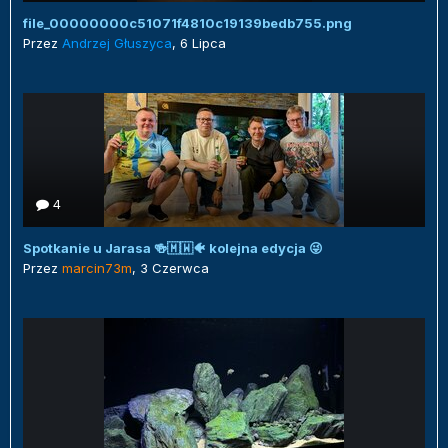
file_00000000c51071f4810c19139bedb755.png
Przez
Andrzej Głuszyca
,
6 Lipca
4
Spotkanie u Jarasa 🍻🇲🇼🐠 kolejna edycja 😜
Przez
marcin73m
,
3 Czerwca