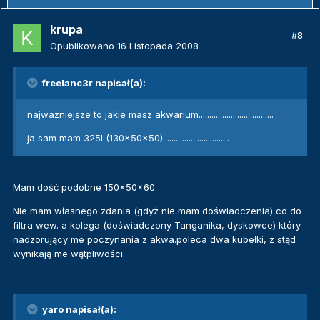
krupa
#8
Opublikowano
16 Listopada 2008
freelanc3r napisał(a):
najwazniejsze to jakie masz akwarium...................................
ja sam mam 325l (130x50x50)...............................
Mam dość podobne 150x50x60
Nie mam własnego zdania (gdyż nie mam doświadczenia) co do
filtra wew. a kolega (doświadczony-Tanganika, dyskowce) który
nadzorujący me poczynania z akwa.poleca dwa kubełki, z stąd
wynikają me wątpliwości.
yaro napisał(a):