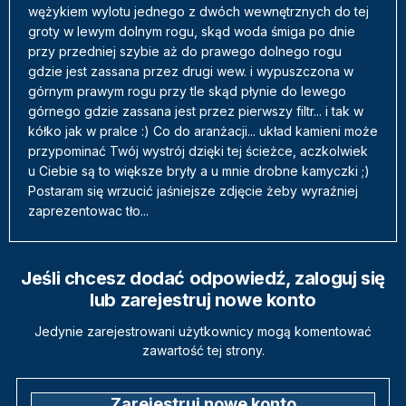
wężykiem wylotu jednego z dwóch wewnętrznych do tej
groty w lewym dolnym rogu, skąd woda śmiga po dnie
przy przedniej szybie aż do prawego dolnego rogu
gdzie jest zassana przez drugi wew. i wypuszczona w
górnym prawym rogu przy tle skąd płynie do lewego
górnego gdzie zassana jest przez pierwszy filtr... i tak w
kółko jak w pralce :) Co do aranżacji... układ kamieni może
przypominać Twój wystrój dzięki tej ścieżce, aczkolwiek
u Ciebie są to większe bryły a u mnie drobne kamyczki ;)
Postaram się wrzucić jaśniejsze zdjęcie żeby wyraźniej
zaprezentowac tło...
Jeśli chcesz dodać odpowiedź, zaloguj się
lub zarejestruj nowe konto
Jedynie zarejestrowani użytkownicy mogą komentować
zawartość tej strony.
Zarejestruj nowe konto