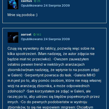
cactus
25
Opublikowano
24 Sierpnia 2009
Mnie się podoba :)
aarset
192
Opublikowano
24 Sierpnia 2009
Czuję się wywołany do tablicy, pozwolę więc sobie na
kilka spostrzeżeń. (Mam nadzieję, że autor zdjęcia nie
będzie miał nic przeciwko). -Owszem zauważyłem
ostatnio pewien trend w niektórych aranżacjach
zbiorników(mam nadzieję, że wpłynie to na poziom zdjęć
w Galerii) -Serpentynit powraca do łask. -Galeria IMHO
m.in.jest po to, aby pomóc osobom, które nie mają własnej
wizji na aranżację zbiornika, a może odpowiednich
zdolności? -Sam korzystałem ze zdjęć w Galerii, ale
raczej po to, aby ustrzec się błędów popełnionych przez
innych. -Co do pewnych podobieństw w wystroju
zbiorników, to się nie wypowiem :mrgreen: Chciałbym