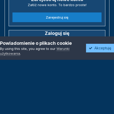
Załóż nowe konto. To bardzo proste!
Zarejestruj się
Zaloguj się
Posiadasz już konto? Zaloguj się poniżej.
Powiadomienie o plikach cookie
Akceptuję
By using this site, you agree to our
Warunki
Zaloguj się
użytkowania
.
Język
Motyw
Polityka prywatności
Kontakt
Kontakt
Powered by Invision Community