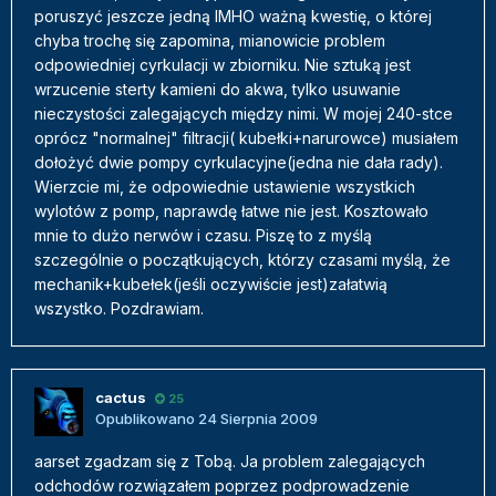
poruszyć jeszcze jedną IMHO ważną kwestię, o której
chyba trochę się zapomina, mianowicie problem
odpowiedniej cyrkulacji w zbiorniku. Nie sztuką jest
wrzucenie sterty kamieni do akwa, tylko usuwanie
nieczystości zalegających między nimi. W mojej 240-stce
oprócz "normalnej" filtracji( kubełki+narurowce) musiałem
dołożyć dwie pompy cyrkulacyjne(jedna nie dała rady).
Wierzcie mi, że odpowiednie ustawienie wszystkich
wylotów z pomp, naprawdę łatwe nie jest. Kosztowało
mnie to dużo nerwów i czasu. Piszę to z myślą
szczególnie o początkujących, którzy czasami myślą, że
mechanik+kubełek(jeśli oczywiście jest)załatwią
wszystko. Pozdrawiam.
cactus
25
Opublikowano
24 Sierpnia 2009
aarset zgadzam się z Tobą. Ja problem zalegających
odchodów rozwiązałem poprzez podprowadzenie