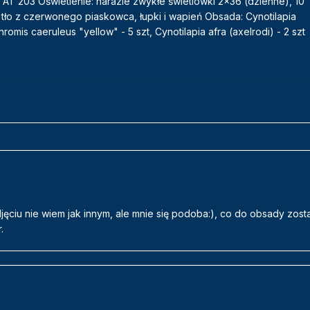
 AT 203 Oświetlenie: narazie zwykłe świetlówki 2x36 (dzienne), 10
tło z czerwonego piaskowca, łupki i wapień Obsada: Cynotilapia
mis caeruleus "yellow" - 5 szt, Cynotilapia afra (axelrodi) - 2 szt
zdjęciu nie wiem jak innym, ale mnie się podoba:), co do obsady zo
.