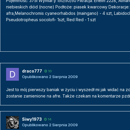
Pojemność: 375l Wymiar:y 150/50/50 Filtracja: Eheim 2228, Atman
niebieskich diód (nocne) Podłoże: piasek kwarcowy Dekoracje: 
afra,Melanochromis cyaneorhabdos (maingano) - 4 szt, Labidochro
Pseudotropheus socolofi- 1szt, Red Red - 1 szt
draco777
10
Opublikowano
2 Sierpnia 2009
Jest to mój pierwszy baniak w życiu i wyszedł mi jak widać na 
zostanie zamienione na afre. Także czekam na komentarze pzdr
Siwy1973
14
Opublikowano
2 Sierpnia 2009