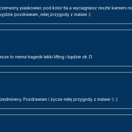
czerwony piaskowiec pod kolor tla a wyciagniesz reszte kamieni no i
 wyjdzie pozdrawiam ,milej przygody z malawi :)
wsze to niema tragedii lekki lifting i będzie ok :D
przedmówcy. Pozdrawiam i życze miłej przygody z malawi :) :)