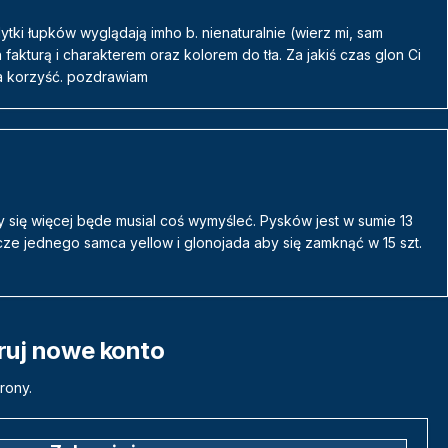
ytki łupków wyglądają imho b. nienaturalnie (wierz mi, sam
 fakturą i charakterem oraz kolorem do tła. Za jakiś czas glon Ci
na korzyść. pozdrawiam
się więcej będe musial coś wymyśleć. Pysków jest w sumie 13
cze jednego samca yellow i glonojada aby się zamknąć w 15 szt.
truj nowe konto
rony.