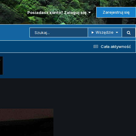
Zarejestruj się
Posiadasz konto? Zaloguj się
Wszędzie
Cała aktywność