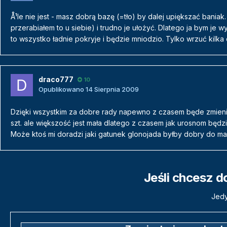
Å¹le nie jest - masz dobrą bazę (=tło) by dalej upiększać baniak
przerabiałem to u siebie) i trudno je ułożyć. Dlatego ja bym je w
to wszystko ładnie pokryje i będzie mniodzio. Tylko wrzuć kilka
draco777
10
Opublikowano
14 Sierpnia 2009
Dzięki wszystkim za dobre rady napewno z czasem będe zmienia
szt. ale większość jest mała dlatego z czasem jak urosnom będz
Może ktoś mi doradzi jaki gatunek glonojada byłby dobry do ma
Jeśli chcesz d
Jedy