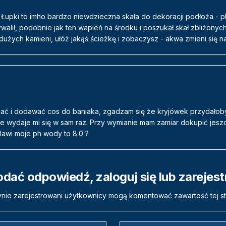
. Łupki to imho bardzo niewdzieczna skała do dekoracji podłoża - pl
ywalił, podobnie jak ten wapień na środku i poszukał skał zbliżonych
 dużych kamieni, ułóż jakąś ścieżkę i zobaczysz - akwa zmieni się 
ć i dodawać cos do baniaka, zgadzam się że kryjówek przydałoby 
ie wydaje mi się w sam raz. Przy wymianie mam zamiar dokupić jesz
lawi moje ph wody to 8.0 ?
odać odpowiedź, zaloguj się lub zarejes
nie zarejestrowani użytkownicy mogą komentować zawartość tej st