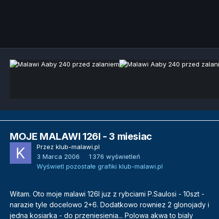
Narzędzia grafik
MOJE MALAWI 126l - 3 miesiac
Przez
klub-malawi.pl
3 Marca 2006
1 376 wyświetleń
Wyświetl pozostałe grafiki klub-malawi.pl
Witam. Oto moje malawi 126l juz z rybciami P.Saulosi - 10szt -
narazie tyle docelowo 2+6. Dodatkowo rowniez 2 glonojady i
jedna kosiarka - do przeniesienia... Polowa akwa to bialy