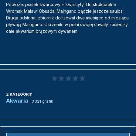
Podłoże: piasek kwarcowy + kwarcyty Tło strukturalne
Wromak Malawi Obsada: Maingano będzie jeszcze saulosi
Druga odsłona, zbiornik dojrzewał dwa miesiące od miesiąca
pływają Maingano. Okrzemki w pełni swojej chwały zasiedliły
całe akwarium brązowym dywanem.
Z KATEGORII:
Akwaria
· 3 321 grafik