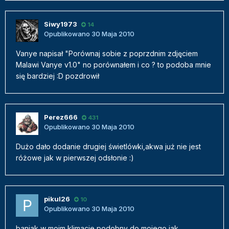
Siwy1973
14
Opublikowano
30 Maja 2010
Vanye napisał "Porównaj sobie z poprzdnim zdjęciem
Malawi Vanye v1.0" no porównałem i co ? to podoba mnie
się bardziej :D pozdrowił
Perez666
431
Opublikowano
30 Maja 2010
Dużo dało dodanie drugiej świetlówki,akwa już nie jest
różowe jak w pierwszej odsłonie :)
pikul26
10
Opublikowano
30 Maja 2010
baniak w moim klimacie podobny do mojego jak