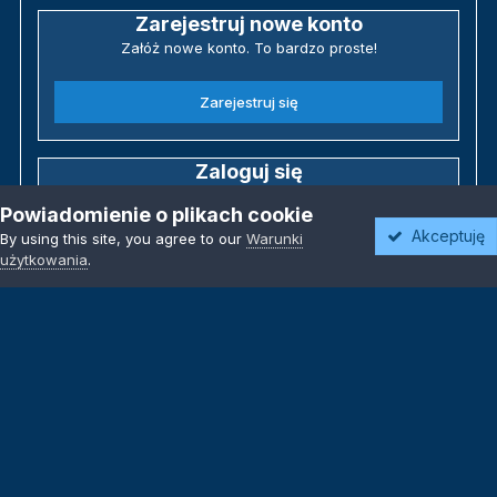
Zarejestruj nowe konto
Załóż nowe konto. To bardzo proste!
Zarejestruj się
Zaloguj się
Posiadasz już konto? Zaloguj się poniżej.
Powiadomienie o plikach cookie
Akceptuję
By using this site, you agree to our
Warunki
Zaloguj się
użytkowania
.
Język
Motyw
Polityka prywatności
Kontakt
Kontakt
Powered by Invision Community