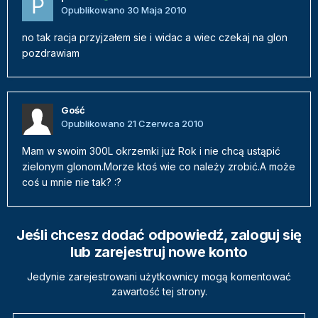
Opublikowano
30 Maja 2010
no tak racja przyjzałem sie i widac a wiec czekaj na glon
pozdrawiam
Gość
Opublikowano
21 Czerwca 2010
Mam w swoim 300L okrzemki już Rok i nie chcą ustąpić
zielonym glonom.Morze ktoś wie co należy zrobić.A może
coś u mnie nie tak? :?
Jeśli chcesz dodać odpowiedź, zaloguj się
lub zarejestruj nowe konto
Jedynie zarejestrowani użytkownicy mogą komentować
zawartość tej strony.