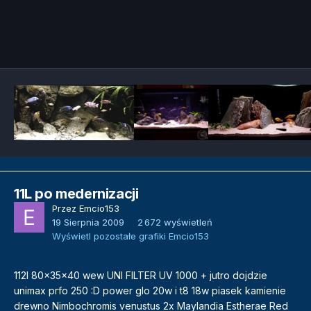
Narzędzia grafik
11L po medernizacji
Przez
Emcio153
19 Sierpnia 2009
2 672 wyświetleń
Wyświetl pozostałe grafiki Emcio153
112l 80x35x40 wew UNI FILTER UV 1000 + jutro dojdzie
unimax prfo 250 :D power glo 20w i t8 18w piasek kamienie
drewno Nimbochromis venustus 2x Maylandia Estherae Red