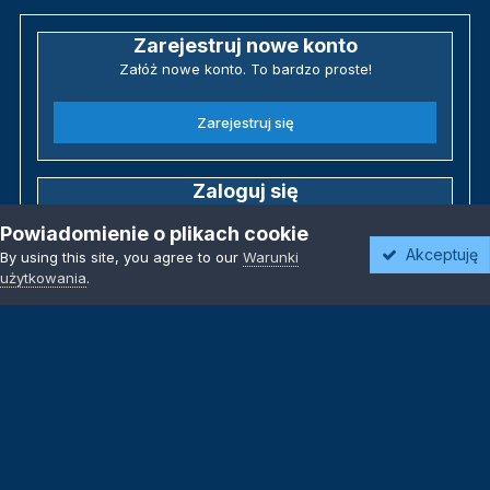
Zarejestruj nowe konto
Załóż nowe konto. To bardzo proste!
Zarejestruj się
Zaloguj się
Posiadasz już konto? Zaloguj się poniżej.
Powiadomienie o plikach cookie
Akceptuję
By using this site, you agree to our
Warunki
Zaloguj się
użytkowania
.
Język
Motyw
Polityka prywatności
Kontakt
Kontakt
Powered by Invision Community