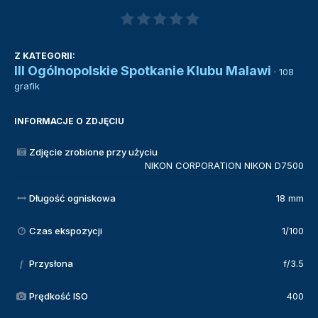
Z KATEGORII:
III Ogólnopolskie Spotkanie Klubu Malawi
· 108
grafik
INFORMACJE O ZDJĘCIU
Zdjęcie zrobione przy użyciu
NIKON CORPORATION NIKON D7500
Długość ogniskowa
18 mm
Czas ekspozycji
1/100
Przysłona
f/3.5
f
Prędkość ISO
400