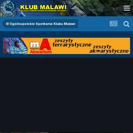
III Ogólnopolskie Spotkanie Klubu Malawi