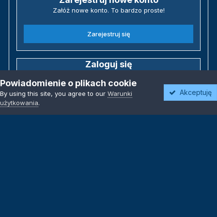
Załóż nowe konto. To bardzo proste!
Zarejestruj się
Zaloguj się
Posiadasz już konto? Zaloguj się poniżej.
Powiadomienie o plikach cookie
Akceptuję
By using this site, you agree to our
Warunki
Zaloguj się
użytkowania
.
Język
Motyw
Polityka prywatności
Kontakt
Kontakt
Powered by Invision Community